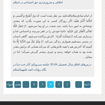
اخلاقی و ضروری‌تری حق اجتماعی در اسلام
از امام صادق‌سلام‌الله‌علیه نیز نقل شده است که مَنْ‏ أَصْبَحَ‏ وَ أَمْسى‏ وَ
الدُّنْیَا أَكْبَرُ هَمِّهِ؛ اگر روزگار کسی به این صورت بگذرد که بیشتر
توجه‌اش به امور دنیا باشد، چند صفت در او پیدا می‌شود. 1) جَعَلَ اللَّهُ
تَعَالَى الْفَقْرَ بَیْنَ عَیْنَیْهِ؛ دائما خودش را در فقر می‌بیند و احساس غنا و
بی‌نیازی نمی‌کند.2) وَشَتَّتَ أَمْرَهُ؛ کارش پراکنده می‌شود. گاهی انسان
در مسیر مستقیم همواری زندگی می‌کند. 3) وَلَمْ یَنَلْ مِنَ الدُّنْیَا إِلَّا مَا
قُسِمَ لَهُ؛ آخرش هم با همه تلاش‌هایی که می‌کند همانی که برایش مقدر
شده بود به همان خواهد رسید و چیزی بیشتر گیرش نمی‌آید؛ اما در
مقابل...
درس‌های اخلاق سال تحصیلی 94-95
؛ جلسه سی‌‌ویکم؛
آثار حب دنیا در
نگاه روایات ائمه علیهم‌السلام
صفحه‌ها
« ابتدا
‹
2
3
4
5
6
…
بعدی
انتها »
…
قبلی
›