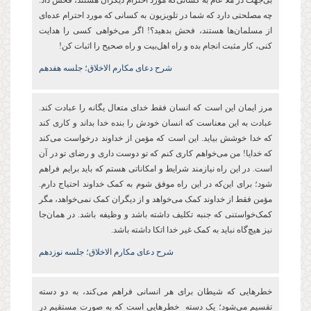
بی‌جهت در ملأ عام به کسانی‌که مورد احترام دیگران هستند، فحش داد.
چه مصلحتی دارد که شما در تلویزیون به کسانی که مورد احترام عده‌ای
از مسلمان‌ها هستند، فحش بدهید؟! اگر می‌خواهی کسی را هدایت
کنی، کار مثبت انجام بده و راه اهل‌بیت و راه صحیح را اثبات کن!
شرح دعای مکارم الاخلاق؛ جلسه هفدهم
مرز ایمان این است که انسان فقط خدای متعال یگانه را عبادت کند.
عبادت به این معناست که انسان خودش را بنده خدا بداند و کاری کند
که خدا خوشش بیاید. این است که مؤمن از خداوند درخواست می‌کند
که خدایا! من می‌خواهم کاری کنم که تو دوست داری و رضای تو در آن
است. در این راه نیازمند شرایط و امکاناتی هستم که باید برایم فراهم
شود؛ برای این‌که در این راه موفق شوم به کمک خداوند احتیاج دارم.
مؤمن فقط از خداوند کمک می‌خواهد و از دیگران کمک نمی‌خواهد، مگر
کمک‌خواستنی که جنبه تکلیف داشته باشد و وظیفه باشد. در همان‌جا
نیز هیچ‌گاه نباید به کمک غیر خدا اتکا داشته باشد.
شرح دعای مکارم الاخلاق؛ جلسه نوزدهم
خطرهایی که شیطان برای هر انسانی فراهم می‌کند، به دو دسته
تقسیم می‌شود؛ یک دسته خطرهایی است که به صورت مستقیم در