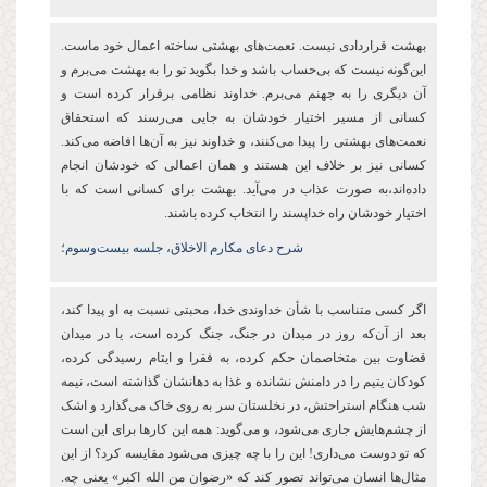
بهشت قراردادی نیست. نعمت‌های بهشتی ساخته اعمال خود ماست.
این‌گونه نیست که بی‌حساب باشد و خدا بگوید تو را به بهشت می‌برم و
آن دیگری را به جهنم می‌برم. خداوند نظامی برقرار کرده است و
کسانی از مسیر اختیار خودشان به جایی می‌رسند که استحقاق
نعمت‌های بهشتی را پیدا می‌کنند، و خداوند نیز به آن‌ها افاضه می‌کند.
کسانی نیز بر خلاف این هستند و همان اعمالی که خودشان انجام
داده‌اند،‌به صورت عذاب در می‌آید. بهشت برای کسانی است که با
اختیار خودشان راه خداپسند را انتخاب کرده باشند.
شرح دعای مکارم الاخلاق، جلسه بیست‌وسوم؛
اگر کسی متناسب با شأن خداوندی خدا، محبتی نسبت به او پیدا کند،
بعد از آن‌که روز در میدان در جنگ، جنگ کرده است، یا در میدان
قضاوت بین متخاصمان حکم کرده، به فقرا و ایتام رسیدگی کرده،
کودکان یتیم را در دامنش نشانده و غذا به دهانشان گذاشته است، نیمه
شب هنگام استراحتش، در نخلستان سر به روی خاک می‌گذارد و اشک
از چشم‌هایش جاری می‌شود،‌ و می‌گوید: همه این کارها برای این است
که تو دوست می‌داری! این را با چه چیزی می‌شود مقایسه کرد؟ از این
مثال‌ها انسان می‌تواند تصور کند که «رضوان من الله اکبر» یعنی چه.