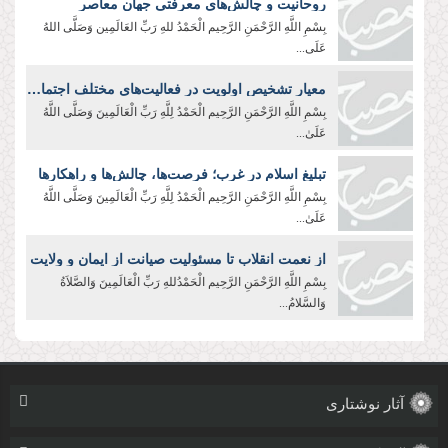
روحانیت و چالش‌های معرفتی جهان معاصر
بِسْمِ اللَّهِ الرَّحْمَنِ الرَّحِيم الْحَمْدُ للهِ رَبِّ العَالَمِین وَصَلَّی اللهُ
عَلَی...
معیار تشخیص اولویت در فعالیت‌های مختلف اجتماعی
بِسْمِ اللَّهِ الرَّحْمَنِ الرَّحِیم الْحَمْدُ لِلَّهِ رَبِّ الْعَالَمِينَ وَصَلَّى اللَّهُ
عَلَىٰ...
تبلیغ اسلام در غرب؛ فرصت‌ها، چالش‌ها و راهکارها
بِسْمِ اللَّهِ الرَّحْمَنِ الرَّحِیم الْحَمْدُ لِلَّهِ رَبِّ الْعَالَمِينَ وَصَلَّى اللَّهُ
عَلَىٰ...
از نعمت انقلاب تا مسئولیت صیانت از ایمان و ولایت
بِسْمِ اللَّهِ الرَّحْمَنِ الرَّحِیم الْحَمْدُللهِ رَبِّ الْعَالَمِینَ وَالصَّلاَةُ
وَالسَّلامُ...
آثار نوشتاری