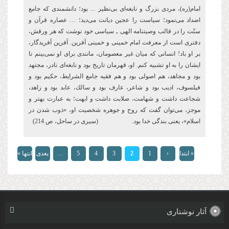
امام(ره)، مردى بزرگ و نابغه‌‏اى بى‌‏نظیر ... بود؛ دانشمندى كه جامع
اضداد مى‏‌نمود؛ سیاست را عجین دیانت مى‏‌دید؛ … عصاره قرآن و
سنّت را در قالب وصیت‏نامه الهی‌ ـ سیاسى خود نوشت كه هر ورقش،
دفترى است از معرفت امام خمینى و خمینى آفرین. آفرین آفریدگار،
بر او باد! انسانی كه میان غیر معصومان، مانندى براى او نمى‏‌بینم تا
ایشان را به او تشبیه كنم. او، قهرمان تاریخ بود و نابغه‏‌اى نادر، مجتهد
بود و مجاهد، هم اصولى بود و هم فقیه جامع الشرایط، حكیم بود و
فیلسوف، ادیب بود و شاعر، عارف بود و سالك، عابد بود و زاهد،
شجاعت داشت و شهامت، صلابت داشت و ابهت؛ به عبارت بهتر و
موجز، مى‏‌توان گفت كه روح و جوهره شخصیت او، «ذوب شدن در
اسلام»، یعنى بندگى خدا بود. (سیری در ساحل، ص 214)
صفحه‌ها
« ابتدا
‹
1
2
3
4
5
…
بعدی
انتها »
قبلی
›
آثار نوشتاری