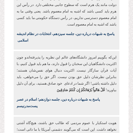
دولت مانند یک هرم است که سطوح جانبی مختلفی دارد. در رأس این
هرم باید کسی باشد که اشبه به امام معصوم باشد. یعنی وقتی ما به
امام معصوم دسترسی نداریم، در رأس دستگاه حکومتی ما باید کسی
باشد ‌که اشبه به امام معصوم است.
پاسخ به شبهات درباره دین،‌ جلسه سیزدهم،‌ انتخابات در نظام اندیشه
اسلامی
این‌که بگوییم امروز دانشگاه‌های عالم این‌ نظریه را پذیرفته‌اندو چون
اکثریت دانشگاهیان این سخنان را قبول دارند، ما هم باید قبول کنیم، با
آیات قرآن سازگار نیست. اکثریت دنبال هوای نفس‌شان هستند؛
بنابراین نظرشان دلیل حق بودن نیست. اگر حق را می‌خواهی، باید
دلیل داشته باشی! اگر شما در ادعای خود صادق هستید، برای آن دلیل
بیاورید!
قُلْ هَاتُواْ بُرْهَانَكُمْ إِن كُنتُمْ صَادِقِينَ
پاسخ به شبهات درباره دین،‌ جلسه دوازدهم؛ اسلام در عصر
پست‌مدرنیسم
هویت استکبار با عموم مردمی که طالب حق باشند، هیچ‌گاه آشتی
نخواهد داشت. این است که می‌گویند دشمنی آمریکا با ما ذاتی است؛