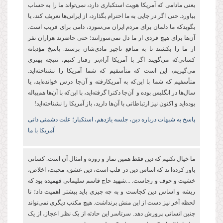
یعنی مادامی که آمریکا هویت استکباری دارد، نمی‌تواند ما را به حساب
بیاورد. حتی اگر در جایی به ما احترام بگذارد، از ایرانی‌ها تعریف کند، یا
بگویدکه ما دلمان برای مردم ایران می‌سوزد، دامی برای فریب است.
آن‌ها برای هیچ فردی از ما دل نمی‌سوزانند؛ حتی حاضرند هزاران نفر
از ما را بکشند تا به منافع ناچیز مادی‌شان برسند
.
پاسخ مؤدبانه
کسانی‌که می‌گویند اگر با آمریکا آرام‌تر رفتار کنیم، نتیجه بهتری
می‌گیریم، این است که متأسفیم که شما آمریکا را نشناخته‌اید.
متأسفیم که شما با این‌که به آمریکارفته و آن‌جا درس خوانده‌اید، یا
سال‌ها در انگلیس بوده‌ و آن‌جا دکترا گرفته‌اید، با این‌که با آن‌ها هم‌پیاله
بوده‌اید و اکنون نیز ارتباطاتی با آن‌ها دارید، باز آمریکا را نشناخته‌اید!
پاسخ به شبهات درباره دین،‌ جلسه یازدهم، استکبار؛ علت دشمنی ذاتی
آمریکا با ما
ما خیال نکنیم که دین فقط همین نماز و روزه و امثال آن است. کسانی
باور کرده‌ا ند که اساس دین در قلب است، دین عشق، محبت، اخلاص،
خشیت و خوف و رجاست. ...شهید حاج قاسم سلیمانی فهمیده بود که
ریشه و اساس دین کجاست و به چه چیزی باید بیشتر اهمیت داد؛ تا
لحظه آخر نیز دست از این منش برنداشت. هیچ مکتب دیگری نمی‌تواند
چنین انسانی پرورش دهد. سرتاسر این حادثه از یک نظر اعجاز، از یک