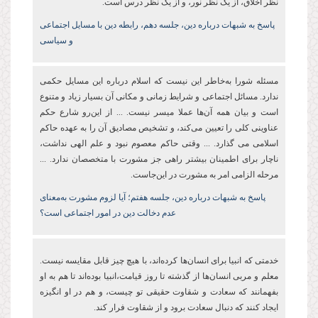
نظر اخلاق، از یک نظر نور، و از یک نظر درس است.
پاسخ به شبهات درباره دین،‌ جلسه دهم، رابطه دین با مسایل اجتماعی
و سیاسی
مسئله شورا به‌خاطر این نیست که اسلام درباره این مسایل حکمی
ندارد. مسائل اجتماعی و شرایط زمانی و مکانی آن بسیار زیاد و متنوع
است و بیان همه آن‌ها عملا میسر نیست. ... از این‌رو شارع حکم
عناوینی کلی را تعیین می‌کند، و تشخیص مصادیق آن را به عهده حاکم
اسلامی می‌ گذارد. ... وقتی حاکم معصوم نبود و علم الهی نداشت،
ناچار برای اطمینان بیشتر راهی جز مشورت با متخصصان ندارد. ...
مرحله الزامی امر به مشورت در این‌جاست.
پاسخ به شبهات درباره دین،‌ جلسه هفتم؛ آیا لزوم مشورت به‌معنای
عدم دخالت دین در امور اجتماعی است؟
خدمتی که انبیا برای انسان‌ها کرده‌اند،‌ با هیچ چیز قابل مقایسه نیست.
معلم و مربی انسان‌ها از گذشته تا روز قیامت،انبیا بوده‌اند تا هم به او
بفهمانند که سعادت و شقاوت حقیقی تو چیست، و هم در او انگیزه
ایجاد کنند که دنبال سعادت برود و از شقاوت فرار کند.