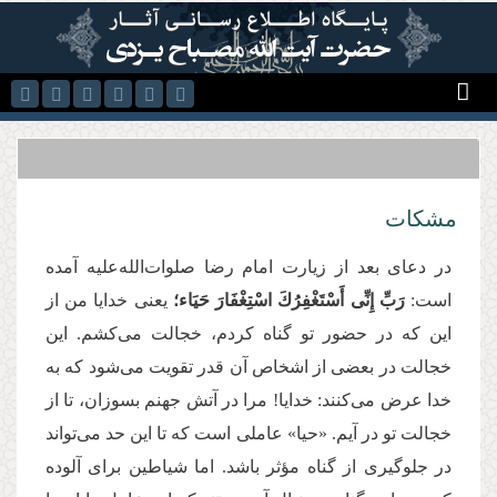
رفتن به محتوای اصلی
مشکات
در دعای بعد از زیارت امام رضا صلوات‌الله‌علیه آمده
است:
رَبِّ
إِنِّی
أَسْتَغْفِرُكَ‏
اسْتِغْفَارَ
حَیَاء؛
یعنی خدایا من از
این که در حضور تو گناه کردم، خجالت می‌کشم. این
خجالت در بعضی از اشخاص آن قدر تقویت می‌شود كه به
خدا عرض می‌كنند: خدایا! مرا در آتش جهنم بسوزان، تا از
خجالت تو در آیم. «حیا» عاملی است که تا این حد می‌تواند
در جلوگیری از گناه مؤثر باشد. اما شیاطین برای آلوده