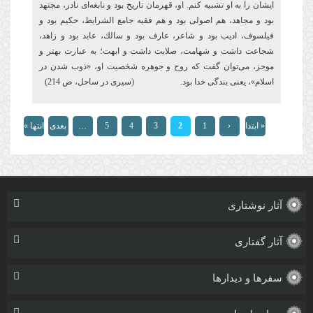
ایشان را به او تشبیه كنم. او، قهرمان تاریخ بود و نابغه‏‌اى نادر، مجتهد
بود و مجاهد، هم اصولى بود و هم فقیه جامع الشرایط، حكیم بود و
فیلسوف، ادیب بود و شاعر، عارف بود و سالك، عابد بود و زاهد،
شجاعت داشت و شهامت، صلابت داشت و ابهت؛ به عبارت بهتر و
موجز، مى‏‌توان گفت كه روح و جوهره شخصیت او، «ذوب شدن در
اسلام»، یعنى بندگى خدا بود. (سیری در ساحل، ص 214)
صفحه‌ها
« ابتدا
‹
1
2
3
4
5
…
بعدی
انتها »
قبلی
›
آثار نوشتاری
آثار گفتاری
سفرها و دیدارها