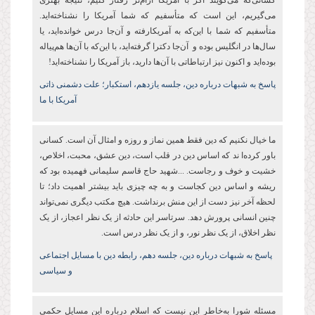
کسانی‌که می‌گویند اگر با آمریکا آرام‌تر رفتار کنیم، نتیجه بهتری
می‌گیریم، این است که متأسفیم که شما آمریکا را نشناخته‌اید.
متأسفیم که شما با این‌که به آمریکارفته و آن‌جا درس خوانده‌اید، یا
سال‌ها در انگلیس بوده‌ و آن‌جا دکترا گرفته‌اید، با این‌که با آن‌ها هم‌پیاله
بوده‌اید و اکنون نیز ارتباطاتی با آن‌ها دارید، باز آمریکا را نشناخته‌اید!
پاسخ به شبهات درباره دین،‌ جلسه یازدهم، استکبار؛ علت دشمنی ذاتی
آمریکا با ما
ما خیال نکنیم که دین فقط همین نماز و روزه و امثال آن است. کسانی
باور کرده‌ا ند که اساس دین در قلب است، دین عشق، محبت، اخلاص،
خشیت و خوف و رجاست. ...شهید حاج قاسم سلیمانی فهمیده بود که
ریشه و اساس دین کجاست و به چه چیزی باید بیشتر اهمیت داد؛ تا
لحظه آخر نیز دست از این منش برنداشت. هیچ مکتب دیگری نمی‌تواند
چنین انسانی پرورش دهد. سرتاسر این حادثه از یک نظر اعجاز، از یک
نظر اخلاق، از یک نظر نور، و از یک نظر درس است.
پاسخ به شبهات درباره دین،‌ جلسه دهم، رابطه دین با مسایل اجتماعی
و سیاسی
مسئله شورا به‌خاطر این نیست که اسلام درباره این مسایل حکمی