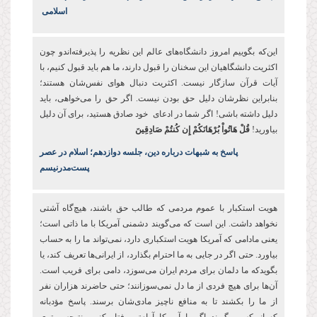
اسلامی
این‌که بگوییم امروز دانشگاه‌های عالم این‌ نظریه را پذیرفته‌اندو چون
اکثریت دانشگاهیان این سخنان را قبول دارند، ما هم باید قبول کنیم، با
آیات قرآن سازگار نیست. اکثریت دنبال هوای نفس‌شان هستند؛
بنابراین نظرشان دلیل حق بودن نیست. اگر حق را می‌خواهی، باید
دلیل داشته باشی! اگر شما در ادعای خود صادق هستید، برای آن دلیل
بیاورید!
قُلْ هَاتُواْ بُرْهَانَكُمْ إِن كُنتُمْ صَادِقِينَ
پاسخ به شبهات درباره دین،‌ جلسه دوازدهم؛ اسلام در عصر
پست‌مدرنیسم
هویت استکبار با عموم مردمی که طالب حق باشند، هیچ‌گاه آشتی
نخواهد داشت. این است که می‌گویند دشمنی آمریکا با ما ذاتی است؛
یعنی مادامی که آمریکا هویت استکباری دارد، نمی‌تواند ما را به حساب
بیاورد. حتی اگر در جایی به ما احترام بگذارد، از ایرانی‌ها تعریف کند، یا
بگویدکه ما دلمان برای مردم ایران می‌سوزد، دامی برای فریب است.
آن‌ها برای هیچ فردی از ما دل نمی‌سوزانند؛ حتی حاضرند هزاران نفر
از ما را بکشند تا به منافع ناچیز مادی‌شان برسند
.
پاسخ مؤدبانه