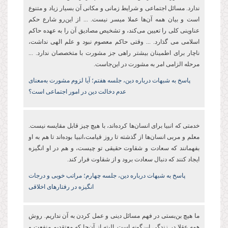
ندارد. مسائل اجتماعی و شرایط زمانی و مکانی آن بسیار زیاد و متنوع
است و بیان همه آن‌ها عملا میسر نیست. ... از این‌رو شارع حکم
عناوینی کلی را تعیین می‌کند، و تشخیص مصادیق آن را به عهده حاکم
اسلامی می‌ گذارد. ... وقتی حاکم معصوم نبود و علم الهی نداشت،
ناچار برای اطمینان بیشتر راهی جز مشورت با متخصصان ندارد. ...
مرحله الزامی امر به مشورت در این‌جاست.
پاسخ به شبهات درباره دین،‌ جلسه هفتم؛ آیا لزوم مشورت به‌معنای
عدم دخالت دین در امور اجتماعی است؟
خدمتی که انبیا برای انسان‌ها کرده‌اند،‌ با هیچ چیز قابل مقایسه نیست.
معلم و مربی انسان‌ها از گذشته تا روز قیامت،انبیا بوده‌اند تا هم به او
بفهمانند که سعادت و شقاوت حقیقی تو چیست، و هم در او انگیزه
ایجاد کنند که دنبال سعادت برود و از شقاوت فرار کند.
پاسخ به شبهات درباره دین،‌ جلسه چهارم؛ مراتب خوبی و درجات
انگیزه در رفتارهای اخلاقی
ما هیچ بن‌بستی در فهم مسائل دینی و عمل کردن به آن نداریم. روش
همه عقلا در زندگی این‌گونه است. البته از آن‌جا که معتقدیم منفعت و