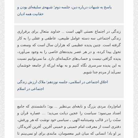
پاسخ به شبهات درباره دین،‌ جلسه دوم؛‌ شبهه‌ی سلیقه‌ای بودن و
حقانیت همه ادیان
زندگی در اجتماع نعمتی الهی است ... خداوند متعال برای برقراری
زندگی اجتماعی سه دسته عوامل طبیعی،‌ عاطفی و عقلی را به کار
گرفته است. چنین پدیده عظیمی که هزاران سال است که وسعت و
تحول پیدا کرده، و در هر عصر پدیده‌های خاصی را به وجود می‌آورد،
پدیده گزافی نیست و حساب‌های حکیمانه‌ای دارد. ما نمی‌توانیم نسبت
به این پدیده سرسری نگاه کنیم و به بهانه این‌که از جامعه خوشمان
نمی‌آید از مردم جدا شویم.
اخلاق اجتماعی در اسلامی،‌ جلسه نوزدهم؛‌ ملاک ارزش زندگی
اجتماعی در اسلام
امام(ره)، مردى بزرگ و نابغه‌‏اى بى‌‏نظیر ... بود؛ دانشمندى كه جامع
اضداد مى‏‌نمود؛ سیاست را عجین دیانت مى‏‌دید؛ … عصاره قرآن و
سنّت را در قالب وصیت‏نامه الهی‌ ـ سیاسى خود نوشت كه هر ورقش،
دفترى است از معرفت امام خمینى و خمینى آفرین. آفرین آفریدگار،
بر او باد! انسانی كه میان غیر معصومان، مانندى براى او نمى‏‌بینم تا