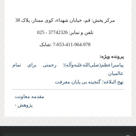
مرکز پخش: قم، خیابان شهداء، کوی ممتاز، پلاک 38
تلفن و نمابر: 37742326 - 025
7-653-411-964-978 :شابک
پرونده ویژه:
پیامبراعظم(صلی‌الله‌علیه‌وآله)؛ رحمتی برای تمام
عالمیان
نهج البلاغه؛ گنجینه بی پایان معرفت
مقدمه معاونت
پژوهش ›