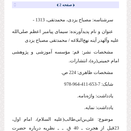
﴿ صفحه 2 ﴾
سرشناسه: مصباح یزدی، محمدتقی، 1313 -
عنوان و نام پدیدآورنده: سیمای پیامبر اعظم
صلی‌الله
علیه وآله
در آینه نهج‌البلاغه / محمدتقی مصباح یزدی
مشخصات نشر: قم: مؤسسه آموزشی و پژوهشی
امام خمینی(ره)، انتشارات.
مشخصات ظاهری: 224 ص.
شابک: 7-653-411-964-978
یادداشت: واژه‌نامه.
یادداشت: نمایه.
موضوع: علی‌بن‌ابی‌طالب(
علیه السلام
)، امام اول،
23قبل از هجرت ـ 40 ق. ـ‌ ـ نظریه درباره حضرت