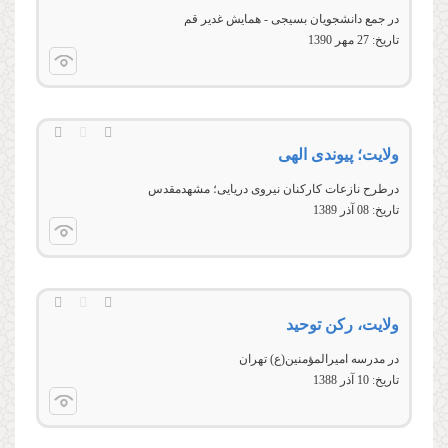
در جمع دانشجویان بسیجی - همایش غدیر قم
تاریخ:
27 مهر 1390
ولایت؛ پیوندی الهی
درطرح نازعات کارکنان نيروی دريايی؛ مشهدمقدس
تاریخ:
08 آذر 1389
ولایت، ركن توحید
در مدرسه اميرالمؤمنين(ع) تهران
تاریخ:
10 آذر 1388