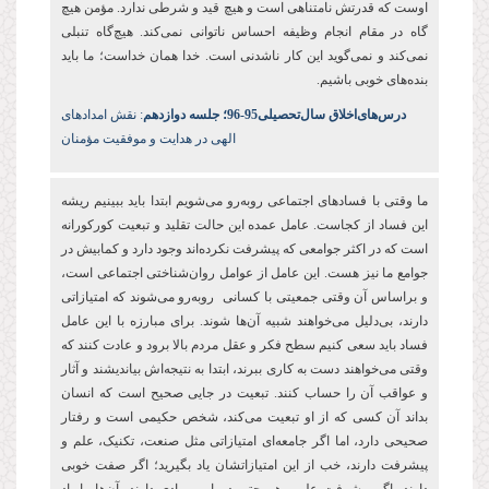
اوست که قدرتش نامتناهی است و هیچ قید و شرطی ندارد. مؤمن هیچ
گاه در مقام انجام وظیفه
احساس ناتوانی نمی
کند. هیچ
گاه تنبلی
نمی
کند و نمی
گوید این کار ناشدنی است. خدا همان خداست؛ ما باید
بنده
های خوبی باشیم.
درس‌های‌اخلاق سال‌تحصیلی‌95-96؛ جلسه دوازدهم
: نقش امدادهای
الهی در هدایت و موفقیت مؤمنان
ما وقتی با فسادهای اجتماعی روبه‌رو می‌شویم ابتدا باید ببینیم ریشه
این فساد از کجاست. عامل عمده این حالت تقلید و تبعیت کورکورانه
است که در اکثر جوامعی که پیشرفت نکرده‌اند وجود دارد و کمابیش در
جوامع ما نیز هست. این عامل از عوامل روان‌شناختی اجتماعی است،
و براساس آن وقتی جمعیتی با کسانی روبه‌رو می‌شوند که امتیازاتی
دارند، بی‌دلیل می‌خواهند شبیه آن‌ها شوند. برای مبارزه با این عامل
فساد باید سعی کنیم سطح فکر و عقل مردم بالا برود و عادت کنند که
وقتی می‌خواهند دست به کاری ببرند، ابتدا به نتیجه‌اش بیاندیشند و آثار
و عواقب آن را حساب کنند. تبعیت در جایی صحیح است که انسان
بداند آن کسی که از او تبعیت می‌کند، شخص حکیمی است و رفتار
صحیحی دارد، اما اگر جامعه‌ای امتیازاتی مثل صنعت، تکنیک، علم و
پیشرفت دارند، خب از این امتیازاتشان یاد بگیرید؛ اگر صفت خوبی