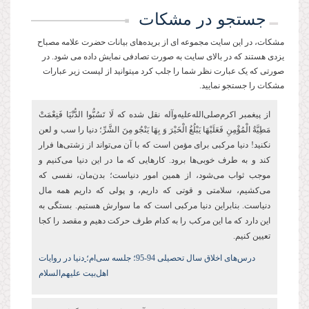
جستجو در مشکات
مشکات، در این سایت مجموعه ای از بریده‌های بیانات حضرت علامه مصباح
یزدی هستند که در بالای سایت به صورت تصادفی نمایش داده می شود. در
صورتی که یک عبارت نظر شما را جلب کرد میتوانید از لیست زیر عبارات
مشکات را جستجو نمایید.
از پیغمبر اکرم‌صلی‌الله‌علیه‌و‌آله نقل شده که لَا تَسُبُّوا الدُّنْیَا فَنِعْمَتْ‏
مَطِیَّةُ الْمُؤْمِنِ فَعَلَیْهَا یَبْلُغُ الْخَیْرَ وَ بِهَا یَنْجُو مِنَ الشَّرِّ؛ دنیا را سب و لعن
نکنید! دنیا مرکبی برای مؤمن است که با آن می‌تواند از زشتی‌ها فرار
کند و به طرف خوبی‌ها برود. کارهایی که ما در این دنیا می‌کنیم و
موجب ثواب می‌شود، از همین امور دنیاست؛ بدن‌مان، نفسی که
می‌کشیم، سلامتی و قوتی که داریم، و پولی که داریم همه مال
دنیاست. بنابراین دنیا مرکبی است که ما سوارش هستیم. بستگی به
این دارد که ما این مرکب را به کدام طرف حرکت دهیم و مقصد را کجا
تعیین کنیم.
درس‌های اخلاق سال تحصیلی 94-95
؛ جلسه سی‌ام؛
دنیا در روایات
اهل‌بیت علیهم‌السلام