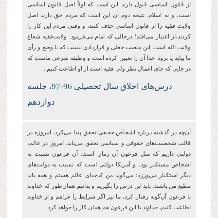
از قانون اساسی قبول دارند این است که اولاً اصل قانون اساسی
است، و نه اسلام. نتیجه دوم آن این است که مردم حق دارند اصل
ولایت فقیه را از قانون اساسی حذف کنند، و وقتی مردم این کار را
کردند،از اعتبار می‌افتد! درحالی که امام می‌فرمود: ولایت‌فقیه شعاع
ولایت الله است. این منصب جعلی و قراردادی نیست که با وضع و رأی
ما بیاید یا برود. خدا آن را تعیین کرده است و وظیفه شرعی ماست که
در جایی که جای اعمال نظر ولی فقیه است از او اطاعت کنیم..
درس‌های اخلاق سال تحصیلی 96-97، جلسه
دوازدهم
آن
چه در گذشته درباره اشخاص حقیقی تحقق پیدا می
کرد، امروزه در
قالب شخصیت
های حقوقی و سیاسی تحقق می
یابد. امروز در عالم،
دولتی داریم که مثل فرعون آن زمان است. آن فرعون نسبت به
اشخاص مستکبر بود، و آمریکا دولتی است که نسبت به دولت
های
دیگر استکبار می
ورزد؛ می
گوید من کدخدای عالم هستم و همه باید
مطیع من باشند. باید این درس را بگیریم و بدانیم همان
طور که خداوند
با فرعون آن
گونه رفتار کرد، ما نیز اگر شرایط را فراهم و از خداوند
اطاعت کنیم، خداوند با این فرعون هم همان کار را خواهد کرد.