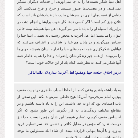
اهل دنیا شكر نعمت‌ها را به جا نمی‌آورند، از خدمات دیگران تشکر
نمی‌کنند، و در مصیبت‌ها صبور نیستند و جزع و فزع می‌کنند. اگر
دنیایی از نعمت‌های الهی بر سرشان ببارد، باز فریادشان بلند است كه
فلان چیز كم است! اگر كسی ده‌ها كار خوب برایشان انجام دهد، در
برابر یك اشتباه او را به باد ناسزا می‌گیرند؛ اهل دنیا همیشه نیمه خالی
لیوان را می‌بینند؛ اما اهل آخرت به محض رسیدن به نعمتی، ابتدا خدا را
سپاس می‌گویند و در پایان هم خدا را شاكرند و اعتراف می‌كنند كه
توانایی شكرگزاری همه نعمت‌های خدا را ندارند. اینان همیشه خوبی‌ها
را می‌بینند، از همه چیز زندگی‌شان راضی‌اند و خدا را هم به خاطر همه
آنها شكر می‌كنند. به نظر شما كدام یك از این حالات خوب است؟
درس اخلاق، جلسه چهل‌وهفتم؛
اهل آخرت؛ بیداردلان دائم‌الذكر
به یاد داشته باشیم وقتی که ما از لحاظ اسباب ظاهری در نهایت ضعف
بودیم، امام می‌فرمود: آمریکا هیچ غلطی نمی‌تواند بکند. این سخن از
باب اعتمادی بود که او به خدا داشت. این را به یاد داشته باشیم و در
مقاطع مختلف زندگی‌‌مان به کار بگیریم. این طور نشود که اگر
احساس ضعف کردیم، تسلیم شویم؛ این شأن مؤمن نیست. خدا نیز
دوست ندارد که مؤمن در مقابل کافر و دشمن خدا سر تسلیم فرود
بیاورد و با آن‌ها پنهانی‌ قرارداد ببندد. ان شاء ‌الله مسئولین ما توجه
داشته باشند و به این آفات مبتلا نشوند.