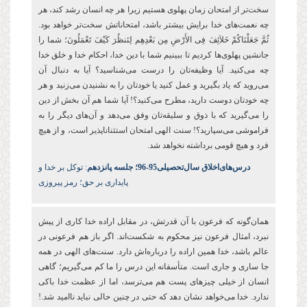
سخت‌تر از امتحان زمان پهلوی هستیم زیرا هر چه انسان رشد کند، هر
چه نعمت‌های خدا برایش بیشتر باشد، امتحاناتش سخت‌تر خواهد بود.
ثُمَّ جَعَلْنَاكُمْ خَلاَئِفَ فِی الأَرْضِ مِن بَعْدِهِم لِنَنظُرَ كَیْفَ تَعْمَلُونَ؛ شما را
جانشین پهلو‌ی‌ها کردیم تا ببینیم شما با دین خدا، احکام خدا و خلق خدا
چه می‌کنید. آیا وظیفه‌تان را درست می‌شناسید؟ آیا به دنبال آن
می‌روید که یاد بگیرید و عمل کنید یا خودتان را به نشنیدن می‌زنید و هر
چه خودتان دوست دارید، مطرح می‌کنید؟! آیا شما هم آن بخش از دین
را می‌گیرید که با ذوق و سلیقه‌تان وفق می‌دهد و آن‌های دیگر را به
فراموشی می‌سپارید؟! سنت الهی امتحان استثناناپذیر است، و از هیچ
فرد و هیچ قومی برداشته نخواهد شد.
درس‌های‌اخلاق سال‌تحصیلی‌95-96؛ جلسه پانزدهم
: توکل بر خدا و
پایداری بر حق؛ رمز پیروزی
همان
گونه که فرعون با آن قدرتش، در مقابل اراده خدا کاری از پیش
نبرد، امثال فرعون نیز محکوم به شکست
اند. اگر باز هم فرعونی در
عالم باشد، خدا همین اراده را درباره
اش دارد. سنت
های الهی در همه
جا ساری و جاری است. متأسفانه این درس را ما کم می
گیریم؛ گاهی
انسان از خیلی چیزهای پست هم می
ترسد، اما از عظمت خدا باکی
ندارد. خدا می
خواهد نشان دهد که حتی در چنین حالی نباید ناامید شد.!