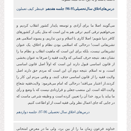
درس‌های‌اخلاق سال‌تحصیلی‌95-96؛ جلسه هفدهم
: فینظر کیف تعملون
می‌گویند اصلا ما برای آزادی و توسعه پایدار کشور انقلاب کردیم و
می‌خواهیم ترقی کنیم. ترقی هم به این است که مثل یکی از کشورهای
کافر دنیا شویم؛ اصلا کاری با اسلام و دین نداریم، و پسوند اسلامی هم
تشریفاتی است! درحالی که اسلامی بودن نظام و اخلاق، یک عنوان
تشریفاتی نیست، بلکه برای این است که ماهیت انقلاب و نظام ما را
نشان دهد. نتیجه حرف کسانی که ولایت فقیه را صرفا به عنوان بخشی
از قانون اساسی قبول دارند این است که اولاً اصل قانون اساسی
است، و نه اسلام. نتیجه دوم آن این است که مردم حق دارند اصل
ولایت فقیه را از قانون اساسی حذف کنند، و وقتی مردم این کار را
کردند،از اعتبار می‌افتد! درحالی که امام می‌فرمود: ولایت‌فقیه شعاع
ولایت الله است. این منصب جعلی و قراردادی نیست که با وضع و رأی
ما بیاید یا برود. خدا آن را تعیین کرده است و وظیفه شرعی ماست که
در جایی که جای اعمال نظر ولی فقیه است از او اطاعت کنیم.
درس‌های اخلاق سال تحصیلی 96-97، جلسه دوازدهم
خداوند فرعون زمان‌ ما را از بین برد، ولی ما در معرض امتحانی