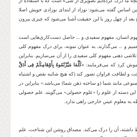
نچه ما درک کرده‌ایم تصویری از شیء است که با استفاده از
ن اساس گفته می‌شود: نوزاد از ابتدای نوزادی خویش اصلا
یج بعد از چهل روز با این حقیقت آشنا می‌شود که چیزی بیرون
وم انسان، مفهوم سفیدی و ... حاصل دست‌کاری‌هایی است
م و ... می‌گذارند. به عنوان نمونه، برای درک مفهوم کلی
تلاشی ذهنی مفهوم کلی سفیدی را از آن می‌سازیم. بنابراین
اموش کرد که می‌فرمایند:
«کُلَّمَا مَیَّزْتُمُوهُ بِأَوْهَامِکُمْ فِی أَدَقِّ
قت و لطافت فراوان تصور کند (که هیچ شائبه نقص و اشتباه
نوعی مانند شما (و ساخته ذهن شما) می‌باشد.» بنابراین در
م. این دسته از علوم را «علوم حصولی» می‌گویند. علم حصولی
ه معلومِ عینیِ خارجی راهی ندارد.
تباط داشته، آن را درک می‌کند. مصداق روشن این شناخت، علم