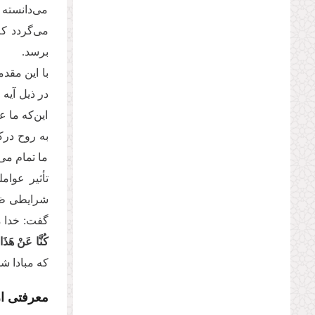
می‌دانسته 
می‌گردد که
برسد.
با این مقد
در ذیل آیه
این‌که ما 
به روح درک
ما تمام می
تأثیر عوا
شرایطی ظهو
گفت: خدا می‌خو
كُنَّا عَنْ هَذَا
که مبادا شم
معرفتی از