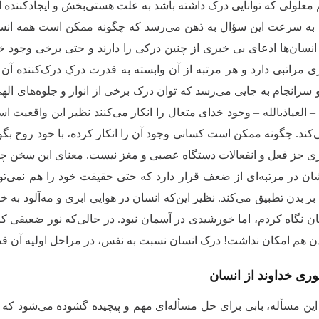
معلولی که توانایی درک داشته باشد به علت هستی‌بخش و ایجادکننده آ
ن، به سرعت این سؤال به ذهن می‌رسد که چگونه ممکن است همه انسا
نسان‌ها ادعای بی خبری از چنین درکی را دارند و حتی برخی وجود خدا ر
مراتبی دارد و هر مرتبه از آن وابسته به قدرت درکِ درک‌کننده آن
 سرانجام به جایی می‌رسد که توان درک برخی از انوار و جلوه‌های الهی
 – العیاذبالله – وجود خدای متعال را انکار می‌کنند نظیر این واقعیت
کند. چگونه ممکن است کسانی وجود آن را انکار کرده، با خود روح بگوی
ی جز فعل و انفعالات دستگاه عصبی و مغز نیست. معنای این سخن چیزی 
ان در مرتبه‌ای از ضعف قرار دارد که حتی حقیقت خود را هم نمی‌تواند 
 بر بدن تطبیق می‌کند. نظیر این‌که انسان در هوایی ابری و مه‌آلود به
ن نگاه کردم، اما خورشیدی در آسمان نبود. در حالی‌که نور ضعیفی که 
یدن هم امکان نداشت! درک انسان نسبت به نفس، در مراحل اولیه آن قدر
ری خداوند از انسان
این مسأله، بابی برای حل مسأله‌ای مهم و پیچیده گشوده می‌شود که 