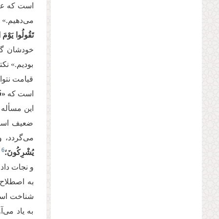
است که عال
می‌دهیم.» 
تَقُولُوا یَوْمَ 
خودشان گرف
بودیم.» نک
قیامت نتوان
است که
«فَ
این مسأله 
ضعیف است ک
می‌گردد، و
6
یُشْرِكُونَ؛
ه
و نجات داد
به اصطلاح 
شناخت است.
به یاد می‌