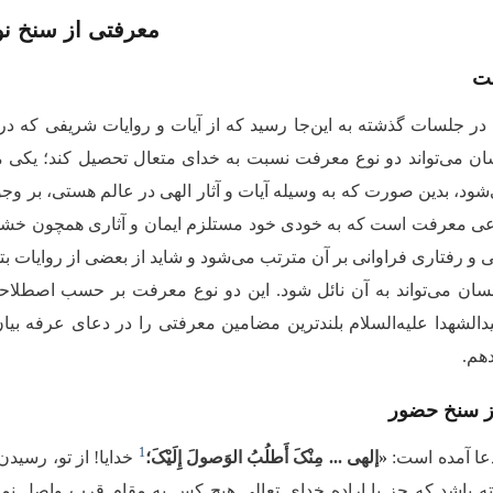
معرفتی از سنخ نو
ت
در جلسات گذشته به این‌جا رسید که از آیات و روایات شریفی که د
ان می‌تواند دو نوع معرفت نسبت به خدای متعال تحصیل کند؛ یکی م
د، بدین صورت که به وسیله آیات و آثار الهی در عالم هستی، بر وجود آ
ی معرفت است که به خودی خود مستلزم ایمان و آثاری همچون خشو
 و رفتاری فراوانی بر آن مترتب می‌شود و شاید از بعضی از روایات بت
سان می‌تواند به آن نائل شود. این دو نوع معرفت بر حسب اصطل
شهدا علیه‌السلام بلندترین مضامین معرفتی را در دعای عرفه بیان ک
هم.
ز سنخ حضور
1
دعا آمده است:
«إلهی ... مِنْکَ أَطلُبُ الوَصولَ إِلَیْکَ؛
خدایا! از تو، رسیدن
ه باشد که جز با اراده خدای تعالی هیچ کس به مقام قرب واصل نمی