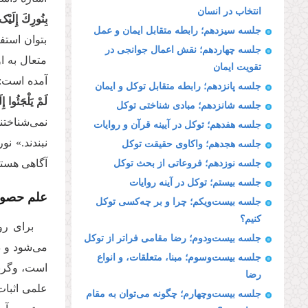
انتخاب در انسان
بِنُورِكَ إِلَیْک
جلسه سیزدهم؛ رابطه متقابل ایمان و عمل
بتوان است
جلسه چهاردهم؛ نقش اعمال جوانجی در
متعال به ا
تقویت ایمان
آمده است:
جلسه پانزدهم؛ رابطه متقابل توکل و ایمان
لَمْ یَلْجَئُوا إ
جلسه شانزدهم؛ مبادی شناختی توکل
نمی‌شناختند
جلسه هفدهم؛ توکل در آیینه قرآن و روایات
نبندند.» ن
جلسه هجدهم؛ واکاوی حقیقت توکل
آگاهی هستند
جلسه نوزدهم؛ فروعاتی از بحث توکل
جلسه بیستم؛ توکل در آینه روایات
علم حصو
جلسه بیست‌ویکم؛ چرا و بر چه‌کسی توکل
کنیم؟
برای رو
جلسه بیست‌ودوم؛ رضا مقامی فراتر از توکل
می‌شود و د
جلسه بیست‌وسوم؛ مبنا، متعلقات، و انواع
است، وگرنه
رضا
علمی اثبات
جلسه بیست‌وچهارم؛ چگونه می‌توان به مقام