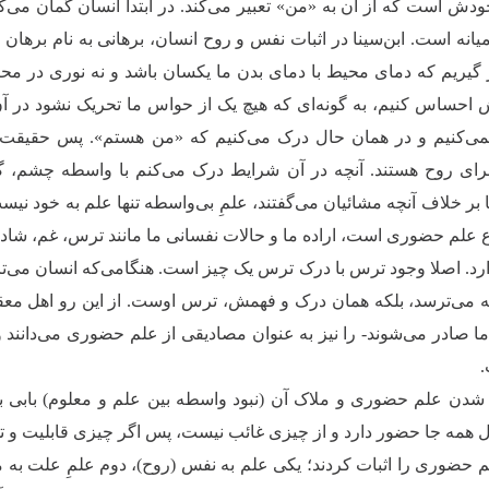
ودش است که از آن به «من» تعبیر می‌کند. در ابتدا انسان گمان می‌ک
انه است. ابن‌سینا در اثبات نفس و روح انسان، برهانی به نام برهان
 گیریم که دمای محیط با دمای بدن ما یکسان باشد و نه نوری در مح
احساس کنیم، به گونه‌ای که هیچ یک از حواس ما تحریک نشود در آن
ی‌کنیم و در همان حال درک می‌کنیم که «من هستم». پس حقیقت «
برای روح هستند. آنچه در آن شرایط درک می‌کنم با واسطه چشم، گ
ا بر خلاف آنچه مشائیان می‌گفتند، علمِ بی‌واسطه تنها علم به خود نی
وع علم حضوری است، اراده ما و حالات نفسانی ما مانند ترس، غم، شاد
رد. اصلا وجود ترس با درک ترس یک چیز است. هنگامی‌که انسان می‌تر
 می‌ترسد، بلکه همان درک و فهمش، ترس اوست. از این رو اهل معقو
ا صادر می‌شوند- را نیز به عنوان مصادیقی از علم حضوری می‌دانند و 
ن علم حضوری و ملاک آن (نبود واسطه بین علم و معلوم) بابی برا
 همه جا حضور دارد و از چیزی غائب نیست، پس اگر چیزی قابلیت و توا
 حضوری را اثبات کردند؛ یکی علم به نفس (روح)، دوم علمِ علت به 