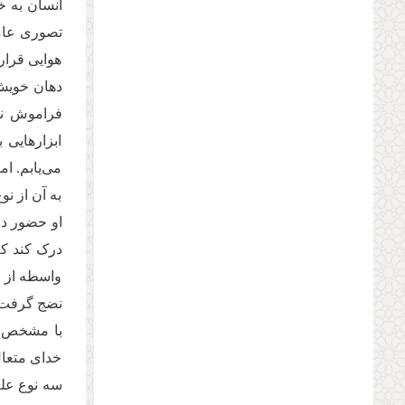
انسان به خ
تصوری عامی
هوایی قرار
دهان خویش 
فراموش نم
ابزارهایی 
می‌یابم. ام
به آن از ن
او حضور دا
درک کند که
واسطه از م
نضج گرفت.
با مشخص شد
خدای متعال
سه نوع علم