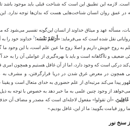
است. لازمه این تطبیق این است که شناخت قبلی باید موجود باشد تا 
 در عمق روان انسان شناخت‌هایی هست که بدان‌ها توجه ندارد. این م
مات، مسأله عهد و میثاق خداوند از انسان این‌گونه تفسیر می‌شود که
7
 روایاتی نقل شده است که می‌فرماید:‌
«أَرَاهُمْ نَفْسَه؛
خداوند خود را به 
علم به روح خویش داریم و اصلا روح ما عین علم است، با این وجود ما 
ی ضعیف و ناآگاهانه است و باید با بهره‌گیری از عواملی آن را به حد
‌کند درکی است که وجود دارد، اما از آن غافل هستیم و همچون امر
ملی همچون در معرض غرق شدن در دریا قرارگرفتن، و مشرف به م
ر پیدا می‌کند مرتبه‌ای از علم حضوری به خدای متعال است و یقینا – 
اهد از وجود چنین علمی به ما خبر دهد به خصوص با توجه به ذیل آیه 172سوره اعراف که می‌فر
 غَافِلِینَ.
«أن تقولوا» مفعول لاجله‌ای است که مصدر و مضاف آن حذف شد
ا روز قیامت بگویید: ما از این، غافل بودیم.»
 سنخ نور