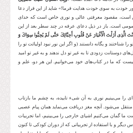
نور خودت به سوی خودت هدایت فرما!» شاید از این فراز دعا
ودش است، مقصود معرفتی عالی و نوری خاص است که خدای
ومی است. باز در ذیل دعای عرفه در چند سطر بعد از این
َ الَّذِی أَزَلْتَ الْأَغْیَارَ عَنْ قُلُوبِ أَحِبَّائِكَ حَتَّى لَمْ یُحِبُّوا سِوَاكَ وَ
ا شناختند و یگانه دانستند (و اگر این نور نبود اولیائت تو را
های دوستانت زدودی تا به غیر تو دل ندهند و به غیر تو امید
نیست که ما در کتاب‌های خود می‌خوانیم. این هر دو، علم و
را می‌بینیم نوری به آن شیء تابیده، به چشم ما بازتاب
نتقل می‌شود. آنچه مغز دریافت می‌نماید همان پیام عصبی
ما گمان می‌کنیم اشیای خارجی را می‌بینیم، اما تجربیات
دیگر و با استفاده از تجربیاتی که از دوران کودکی تا کنون