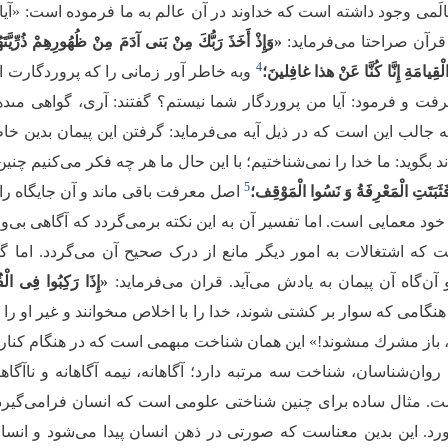
َمی وجود داشته است که خداوند در آن عالم به ما فرموده است: «آیا 
قرآن صراحتا می‌فرماید:
«وَإِذْ أَخَذَ رَبُّكَ مِنْ بَنی‏ آدَمَ مِنْ ظُهُورِهِمْ ذُرِّیَّت
4
الْقِیامَةِ إِنَّا كُنَّا عَنْ هذا غافِلینَ؛
وبه خاطر آور زمانى را كه پروردگارت از 
ت و فرمود: آیا من پروردگار شما نیستم؟ گفتند: آرى، گواهى مى‏دهیم!
ته جالب این است که در ذیل آیه می‌فرماید: گرفتن این پیمان بدین 
د بگوید: ما خدا را نمی‌شناختیم؛ با این حال ما هر چه فکر می‌کنیم چنین ع
5
ثَبَتَتِ الْمَعْرِفَةُ وَ نَسُوا الْمَوْقِف؛
اصل معرفت باقی ماند و آن جایگاه را
خود معمایی است. اما تفسیر آن به این نکته برمی‌گردد که آگاهی بی
ه اشتغالات به امور دیگر مانع از درک صحیح آن می‌گردد. اما گاه
 آن‌گاه آن پیمان به یادش می‌آید. قران می‌فرماید:
«إِذَا رَكِبُوا فِی الْفُل
نگامى كه سوار بر كشتى شوند، خدا را با اخلاص مى‏خوانند و غیر او را
، باز مشرك مى‏شوند!» این همان شناخت مبهمی است که در هنگام کنار ر
روان‌شناسان، شناخت‌ سه مرتبه دارد؛ آگاهانه، نیمه آگاهانه و ناآگاه
 مثال ساده برای چنین شناختی علومی است که انسان فرامی‌گیرد، اما
آورد. این بدین معناست که صورتی در ذهن انسان پیدا می‌شود و انس