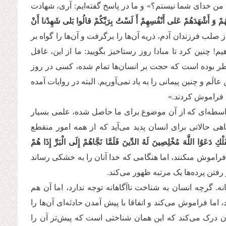
من خدای شما نیستم؟» و ما در پاسخ گفته‌ایم: آری، شهادت
َهُمْ وَ أَشْهَدَهُمْ عَلى‏ أَنْفُسِهِمْ أَ لَسْتُ بِرَبِّكُمْ قالُوا بَلى‏ شَهِدْنا أَنْ
صلب فرزندان آدم، ذریه آن‌ها را برگرفت و آن‌ها را گواه بر
 چنین كرد تا مبادا روز رستاخیز بگویید: ما از این، غافل
خاطر بوده است که حجت بر انسان‌ها تمام شده، کسی در روز
الَم و چنین پیمانی را به یاد نمی‌آوریم. البته در روایات آمده
 فراموش کردند.»
‌واسطه‌ای که از آن موضوع برای ما حاصل شده، علمی بسیار
ی حالاتی برای انسان پدید می‌آید که از همه امور منقطع
ْكِ دَعَوُا اللَّهَ مُخْلِصِینَ لَهُ الدِّینَ فَلَمَّا نَجَّاهُمْ إِلَى الْبَرِّ إِذَا هُمْ
 فراموش مى‏كنند، اما هنگامى كه خدا آنان را به خشكى رساند
فتن پرده‌ها یک مرتبه ظهور می‌کند.
انه. گرچه انسان به شناخت ناآگاهانه توجه ندارد، اما آن هم
 فراموش می‌کند و اتفاقا با پیش آمدن حادثه‌ای آن‌ها را
ان درک می‌کند که این همان شناختی است که پیش‌تر آن را