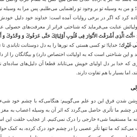
؛
و من به وسیله تو بر وجود تو راهنمایی می‌طلبم. پس مرا به وسیله 
فاده کرد که اگر در برخی روایات آمده است: خداوند خود دلیل خ
ولیائش عنایت می‌فرماید که شناختی فراتر از معرفت‌های حصولی عم
«أَنْتَ الَّذِی أَشْرَقْتَ الأَنْوَارَ فِی قُلُوبِ أَوْلِیَائِكَ حَتَّى عَرَفُوكَ وَ وَحَّدُوكَ وَ أَنْت
ِلَى غَیْرِك؛
خدایا! تو کسی هستی که نورها را به دل دوستانت تاباندی تا تو ر
 و این شناختی است که به اولیائت اختصاص دارد) و بیگانگان را از دل‌
وری که خدا بر دل اولیای خویش می‌تاباند قطعا آن دلیل‌های ساده‌ای 
، اما بسیار با هم تفاوت دارند.
لی
شن شدن فرق این دو علم می‌گوییم: هنگامی‌که با چشم خود شیءای 
ر چشم ما تأثری حاصل می‌گردد که اثر آن به وسیله اعصاب به مغز م
 ما مستقیما شیء خارجی را درک نمی‌کنیم. از عجایب خلقت این است 
 می‌کند که ما تنها تأثر عصبی را در چشم خود درک کرده، به کمک حواس 