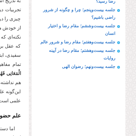
به تدریج آ
رضا رسید؟
تجربیات دی
جلسه بیست‌وپنجم؛ چرا و چگونه از شرور
راضی باشیم؟
چیزی را در
جلسه بیست‌وششم؛ مقام رضا و اختیار
از خودش هس
انسان
نکته‌ای که
جلسه بیست‌وهفتم؛ مقام رضا و شرور عالم
که عقل بر 
جلسه بیست‌وهشتم؛ مقام رضا در آیینه
سفیدی، ابت
روایات
تمام مفاهی
جلسه بیست‌ونهم؛ رضوان الهی
الْمَعَانِی فَهُ
هم نداشته،
این‌گونه ع
علمی است ک
علم حضو
اما دست