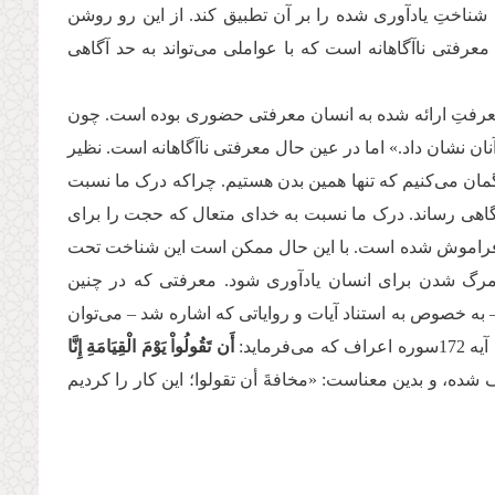
شناختِ یادآوری شده را بر آن تطبیق کند. از این رو روشن
عرفتی ناآگاهانه است که با عواملی می‌تواند به حد آگاهی
 معرفتِ ارائه شده به انسان معرفتی حضوری بوده است. چون
آنان نشان داد.» اما در عین حال معرفتی ناآگاهانه است. نظیر
گمان می‌کنیم که تنها همین بدن هستیم. چراکه درک ما نسبت
 آگاهی رساند. درک ما نسبت به خدای متعال که حجت را برای
ی فراموش شده است. با این حال ممکن است این شناخت تحت
رگ شدن برای انسان یادآوری شود. معرفتی که در چنین
به خصوص به استناد آیات و روایاتی که اشاره شد – می‌توان
ماید:
أَن تَقُولُواْ یَوْمَ الْقِیَامَةِ إِنَّا
ه، و بدین معناست: «مخافةَ أن تقولوا؛ این کار را کردیم