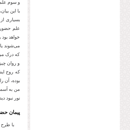
و سوم علم 
با این بیا
بسیاری از ا
علم حضوری 
خواهد بود و
می‌شوند یا
که درک می‌
و روان چیز
که روح ایش
بوده، آن را
من به آسما
نور نبود د
پیمان حضو
با طرح 