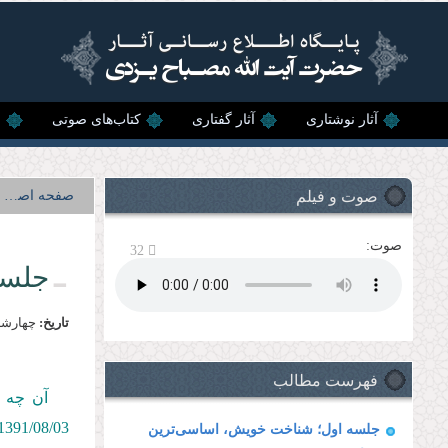
رفتن به محتوای اصلی
آثار نوشتاری
آثار گفتاری
کتاب‌های صوتی
ن
صوت و فیلم
صفحه اصلی
صوت:
32
جلسه
تاریخ:
چهارشنبه, 3 آب
فهرست مطالب
آن چه پ
1391/08/03
جلسه اول؛ شناخت خویش، اساسی‌ترین