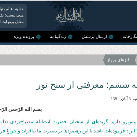
خداوند عالم دنیا ر
هدف نیست؛ یک ک
مقابل بی‌نهایت 
گارخانه
ارسال پرسش
زندگینامه
پرونده ویژه
فازهای پرواز
 ششم؛ معرفتی از سنخ نور
ان, 1391
بسم‌ الله‌ الرّحمن‌ الرّ
یش‌رو دارید گزیده‌ای از سخنان حضرت آیت‌الله مصباح‌یزدی (دا
ایراد فرموده‌اند. باشد تا این رهنمودها بر بصیرت ما بیافزاید و چراغ 