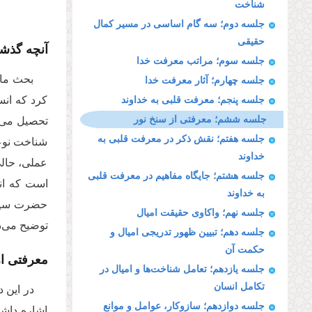
شناخت
جلسه دوم؛ سه گام اساسی در مسیر کمال
حقیقی
آنچه گذش
جلسه سوم؛ مراتب معرفت خدا
بحث ما 
جلسه چهارم؛ آثار معرفت خدا
کرد که انس
جلسه پنجم؛ معرفت قلبی به خداوند
جلسه ششم؛ معرفتی از سنخ نور
تحصیل می‌شو
جلسه هفتم؛ نقش ذکر در معرفت قلبی به
شناخت نوع
خداوند
عملی، حالی
جلسه هشتم؛ جایگاه مفاهیم در معرفت قلبی
است که ان
به خداوند
حضرت سیدال
جلسه نهم؛ واکاوی حقیقت امیال
توضیح می‌د
جلسه دهم؛ تبیین ظهور تدریجی امیال و
حکمت آن
معرفتی ا
جلسه یازدهم؛ تعامل شناخت‌ها و امیال در
تکامل انسان
در این 
جلسه دوازدهم؛ سازوکار، عوامل و موانع
اشاره داشت