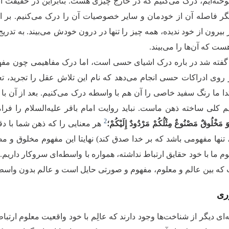
موخته‌ایم، درک می‌کنیم که در خارج چیزی هست. بنابراین در حقیقت آ
گر فاصله آن از خودمان و سایر خصوصیات آن را درک می‌کنیم. بر ای
 بیرون از خود ندیده، همه چیز را تنها در درون خودش می‌بیند. به تدر
ت که آن‌ها را می‌بیند.
 گفته شد در باره درک اشیای حسی است، اما درک مفاهیمی چون مفه
روی ادراکات حسی انجام می‌دهد که نام این تلاش عقل را تجرید، تعمی
دا ما رنگ سفید خاصی را آن هم با واسطه درک می‌کنیم. بعد از آن با 
م کلی ساخته ذهن ماست. نباید روایت امام باقر علیه‌السلام را فر
2
وَ مَخْلُوقٌ مَصْنُوعٌ مِثْلُکُمْ مَرْدُودٌ إِلَیْکُمْ؛
هر معنایی را که ذهن شما با د
 تنها مفهومی باشد که بر خدا صدق کند) نهایتا این مفهوم مخلوق و مص
لوم ما با خود حقایق ارتباط نداشته، همواره با واسطه‌ای سروکار داری
ه بین عالم و معلوم، مفهوم و صورتی حایل است و عالم بدون واسطه ب
ری
ه‌ای دیگر از شناخت‌ها وجود دارند که عالِم با خود واقعیت معلوم ار