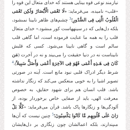
نیازمند نوعی قوه بینایی هستند که خدای متعال این قوه را
«قلب» نامیده، می‌فرماید:
«لَا تَعْمَى الْأَبْصَارُ وَلَكِن تَعْمَى
3
الْقُلُوبُ الَّتِی فِی الصُّدُورِ؛
چشم‌هاى ظاهر نابینا نمى‏شود،
بلكه دل‌هایى كه در سینه‏هاست كور مى‏شود.» خدای متعال
قلب را به همه ما عنایت فرموده است، اما گاهی قلب
سالم است و گاهی نابینا می‌شود. کسی که قلبش
نابیناست نه در دنیا حقیقت را می‌بیند و نه در آخرت (
مَن
4
كَانَ فِی هَـذِهِ أَعْمَى فَهُوَ فِی الآخِرَةِ أَعْمَى وَأَضَلُّ سَبِیلاً
).
شرط دیگر ادراک قلبی نبود مانع است. آینه در صورتی
تصویر اشیا را به خوبی منعکس می‌کند که زنگار نداشته
باشد. قلب انسان هم برای شهود حقایق، به خصوص
معرفت الهی، باید از صفایی خاص برخوردار بوده، از
آلودگی‌ها و زنگارها پاک باشد. قرآن می‌فرماید: «
كَلَّا بَلْ
5
رَانَ عَلَى قُلُوبِهِم مَّا كَانُوا یَكْسِبُونَ؛
چنین نیست كه آن‌ها
مى‏پندارند، بلكه اعمالشان چون زنگارى بر دل‌هایشان