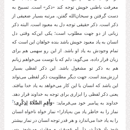
معرفت باطنی خویش توجه کند «ذکر» است. تسبیح به
دست گرفتن و سبحان‌الله گفتن، مرتبه بسیار ضعیفی از
ذکر است. ذکر حقیقی توجه دل به معبود است. البته ذکر
زبانی از دو جهت مطلوب است؛ یکی این‌که وقتی دل
انسان به یاد معبود خویش باشد بنده خواهان این است که
تمام وجودش به یاد او باشد. از این رو سهمی هم برای
زبان قرار داده، می‌گوید: دلم که با توست می‌خواهم زبانم
هم به ذکر تو مشغول باشد. این ذکر لفظی بسیار
ارزش‌مند است. جهت دیگر مطلوبیت ذکر لفظی می‌تواند
این باشد که انسان با این کار می‌خواهد به یاد خدا بیافتد.
یعنی ذکر لفظی را ابزاری برای توجه به خداوند قرار دهد.
7
خداوند به پیامبر خود می‌فرماید: «
وَأَقِمِ الصَّلَاةَ لِذِكْرِی؛
نماز را به خاطر یاد من به‌پادار!» نماز خواه ناخواه انسان
را به یاد خدا می‌اندازد و هر قدر توجه انسان در نماز بیشتر
شود یاد خدا در دل او عمیق‌تر و مؤثرتر می‌شود. پس