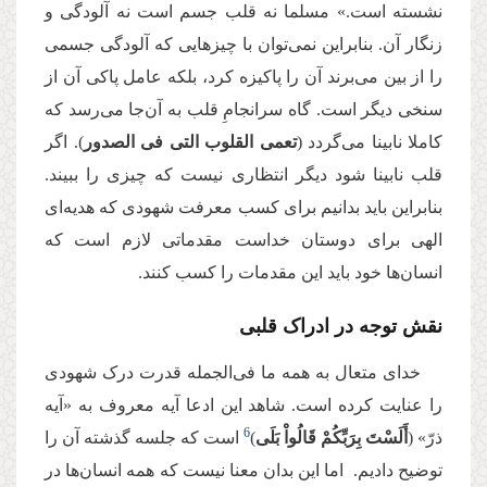
نشسته است‏.» مسلما نه قلب جسم است نه آلودگی و
زنگار آن. بنابراین نمی‌توان با چیزهایی که آلودگی جسمی
را از بین می‌برند آن را پاکیزه کرد، بلکه عامل پاکی آن از
سنخی دیگر است. گاه سرانجامِ قلب به آن‌‌جا می‌رسد که
کاملا نابینا می‌گردد (
تعمی القلوب التی فی الصدور
). اگر
قلب نابینا شود دیگر انتظاری نیست که چیزی را ببیند.
بنابراین باید بدانیم برای کسب معرفت شهودی که هدیه‌ای
الهی برای دوستان خداست مقدماتی لازم است که
انسان‌ها خود باید این مقدمات را کسب کنند.
نقش توجه در ادراک قلبی
خدای متعال به همه ما فی‌الجمله قدرت درک شهودی
را عنایت کرده است. شاهد این ادعا آیه معروف به «آیه
6
ذرّ» (
أَلَسْتَ بِرَبِّكُمْ قَالُواْ بَلَى
)
است که جلسه گذشته آن را
توضیح دادیم. اما این بدان معنا نیست که همه انسان‌ها در