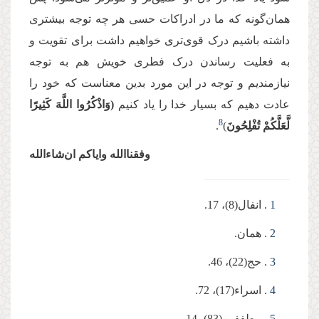
همان‌گونه که ما در ادراکات حسی‌ هر چه توجه بیشتری
داشته باشیم درک قوی‌تری خواهیم داشت برای تقویت و
به فعلیت رساندن درک فطری خویش هم به توجه
نیازمندیم و توجه در این مورد بدین معناست که خود را
عادت دهیم که بسیار خدا را یاد کنیم
(وَاذْكُرُوا اللَّهَ كَثِیرًا
8
لَّعَلَّكُمْ تُفْلِحُونَ
)
.
وفقناالله وایاکم ان‌شاءالله
1
. انفال(8)، 17.
2
. همان.
3
. حج(22)، 46.
4
. اسراء(17)، 72.
5
. مطففین(83)، 14.