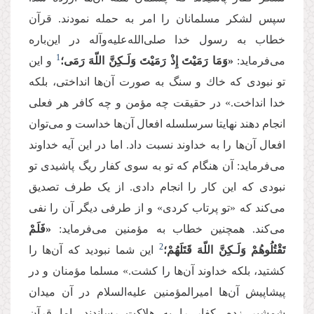
سپس لشکر مسلمانان را امر به حمله نمودند. قرآن
خطاب به رسول خدا صلی‌الله‌علیه‌وآله در این‌باره
1
می‌فرماید:
«وَمَا رَمَیْتَ إِذْ رَمَیْتَ وَلَـكِنَّ اللّهَ رَمَى؛
و این
تو نبودى كه خاك و سنگ به صورت آن‌ها انداختى، بلكه
خدا انداخت.» در حقیقت چه مؤمن و چه کافر هر فعلی
انجام دهند نهایتا سرسلسله افعال آن‌ها خداست و می‌توان
افعال آن‌ها را به خداوند نسبت داد. اما در این آیه خداوند
می‌فرماید: آن هنگام که تو به سوی کفار ریگ پاشیدی تو
نبودی که این کار را انجام دادی. از یک طرف تصدیق
می‌کند که «تو پرتاب کردی» و از طرفی دیگر آن را نفی
می‌کند. همچنین خطاب به مؤمنین می‌فرماید:
«فَلَمْ
2
تَقْتُلُوهُمْ وَلَـكِنَّ اللّهَ قَتَلَهُمْ؛
این شما نبودید كه آن‌ها را
كشتید، بلكه خداوند آن‌ها را كشت.» مسلما مؤمنان و در
پیشاپیش آن‌ها امیرالمؤمنین علیه‌السلام در آن میدان
شمشیر زده، کفار را به هلاکت رساندند، اما قرآن