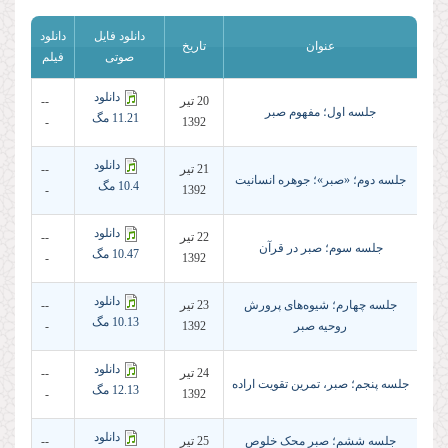
دانلود فایل
دانلود
عنوان
تاریخ
صوتی
فیلم
دانلود
20 تير
--
جلسه اول؛ مفهوم صبر
11.21 مگ
-
1392
دانلود
21 تير
--
جلسه دوم؛ «صبر»؛ جوهره انسانیت
10.4 مگ
-
1392
دانلود
22 تير
--
جلسه سوم؛ صبر در قرآن
10.47 مگ
-
1392
دانلود
جلسه چهارم؛ شیوه‌های پرورش
23 تير
--
10.13 مگ
روحیه صبر
1392
-
دانلود
24 تير
--
جلسه پنجم؛ صبر، تمرین تقویت اراده
12.13 مگ
-
1392
دانلود
جلسه ششم؛ صبر محک خلوص
25 تير
--