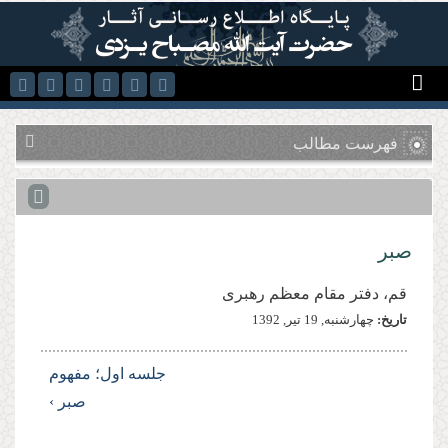
رفتن به محتوای اصلی
فهرست مطالب
صبر
قم، دفتر مقام معظم رهبری
تاریخ:
چهارشنبه, 19 تير, 1392
جلسه اول؛ مفهوم
صبر ›