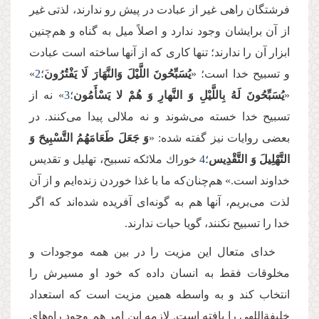
فرشتگان راهی غیر از عبادت در پیش رو ندارند، لذتی غیر
از آن برایشان وجود ندارد و اصلاً میل به گناه و هم‌چنین
ابزار آن را ندارند؛‌ تنها كاری كه از آنها ساخته است عبادت
و تسبیح خدا است؛
«
یُسَبِّحُونَ اللَّیْلَ وَالنَّهَارَ لَا یَفْتُرُون
َ؛
2
»
«
یُسَبِّحُونَ لَهُ بِاللَّیْلِ وَ النَّهارِ وَ هُمْ لا یَسْأَمُون‏
؛
3
» نه از
تسبیح خدا خسته می‌شوند و نه ملالی پیدا می‌کنند. در
بعضی روایات نیز گفته شده: «
وَ جَعَلَ طَعَامَهُمُ‏ التَّسْبِیحَ‏ وَ
التَّهْلِیلَ وَ التَّقْدِیس‏‏
؛
4
خوراك ملائكه تسبیح، تهلیل و تقدیس
خداوند است.» هم‌چنان‌كه ما با غذا خوردن زنده‌ایم و از آن
لذت می‌بریم، آنها هم به گونه‌ای آفریده شده‌اند كه اگر
خدا را تسبیح نکنند، گویا حیات ندارند.
خدای متعال این مزیت را در بین همه موجودات و
مخلوقات فقط به انسان داده که خود او مسیرش را
انتخاب کند و به واسطه همین مزیت است كه استعداد
خلیفة‌اللهی را یافته است. لازمه این امر هم وجود راه‌های