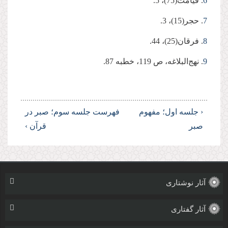
6
. قیامت(75)، 5.
7
. حجر(15)، 3.
8
. فرقان(25)، 44.
9
. نهج‌البلاغه، ص 119، خطبه 87.
‹ جلسه اول؛ مفهوم
فهرست
جلسه سوم؛ صبر در
صبر
قرآن ›
آثار نوشتاری
آثار گفتاری