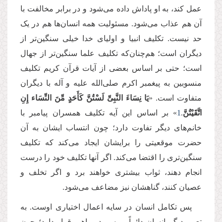
عمل کند، به او پاداش داده می‌شود و در برابر مخالفت با
آن هم عذاب می‌شود. مسئولیت همه انسان‌ها هم در یک
حد نیست. تکلیف انبیا و اولیای خدا خیلی سنگین‌تر از
دیگران است؛ هم‌چنان‌كه تکلیف علما سنگین‌تر از جهال
است؛ حتی بر اساس بعضی از آیات قرآن کریم تکلیف
منسوبین به پیغمبر اکرم صلی‌الله علیه و آله با دیگران
متفاوت است
.
«
یَا نِسَاءَ النَّبِیِّ لَسْتُنَّ كَأَحَدٍ مِّنَ النِّسَاء إِنِ
اتَّقَیْتُنَّ
.
1
» بر اساس این آیه تكلیف همسران پیامبر با
خانم‌های دیگر تفاوت دارد؛ چون انتساب ایشان به آن
حضرت موقعیتی را برایشان ایجاد می‌کند كه تکلیف
سنگین‌تری را اقتضا می‌كند. اگر آنها تکلیف خود را درست
انجام دهند، ثواب بیشتری خواهند برد و اگر تخلف و
عصیان کنند، گناهشان نیز مضاعف می‌شود.
پس تکامل انسان در سایه اعمال اختیاری اوست. به
تعبیر دیگر انسان دائماً بر سر دو راهی قرار دارد؛ چون