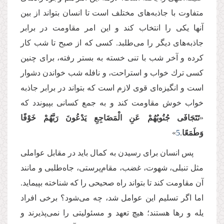
متفاوت با جاذبه‌های مختلف است تا انسان بتواند از بین
آنها یكی را انتخاب كند و این امر مقاومت در برابر
جاذبه‌های دیگر را می‌طلبد. كسی كه از صبح تا شب كار
كرده و آخر شب با تنی خسته به بستر رفته، برای چنین
كسی ترك خواب و استراحت، و نافله شب خواندن دشوار
است و انگیزه‌ای قوی لازم است كه بتواند در برابر جاذبه
خواب خوش مقاومت كند و به جمع كسانی بپیوندد كه
«
تَتَجَافَى جُنُوبُهُمْ عَنِ الْمَضَاجِعِ یَدْعُونَ رَبَّهُمْ خَوْفًا
وَطَمَعًا
.
5
»
پس انسان برای رسیدن به كمال باید در مقابل عواملی
مثل تنبلی، شهوت، غضب، مقام‌پرستی، جاه‌طلبی و مانند
آن مقاومت كند تا بتواند راه صحیحی را كه شناخته بپیماید.
اما اگر تسلیم این عوامل شد، چه می‌شود؟ برخی افراد
یله و رها هستند؛ هیچ تعهد و مسئولیتی را نمی‌پذیرند و