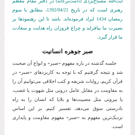
آیت‌الله مصباح‌یزدی (دامت‌بركاته) در دفتر مقام معظم
رهبری است كه در تاریخ 1392/04/
21
، مطابق با سوم
رمضان 1434 ایراد فرموده‌اند. باشد تا این رهنمودها بر
بصیرت ما بیافزاید و چراغ فروزان راه هدایت و سعادت
ما قرار گیرد.
صبر جوهره انسانیت
جلسه گذشته در باره مفهوم «صبر» و انواع آن صحبت
شد و نتیجه گرفتیم که با توجه به کاربردهای «صبر» در
قرآن کریم، روایات شریفه و کتب اخلاقی می‌توانیم آن را
به مقاومت در مقابل عامل درونی مثل شهوت یا غضب،
یا بیرونی مثل مصیبت‌ها و بلایا که انسان را به راه
نادرستی سوق می‌دهد،‌ تفسیر كنیم. بر این اساس
نزدیک‌ترین مفهوم به «صبر» مفهوم مقاومت و پایداری
است.