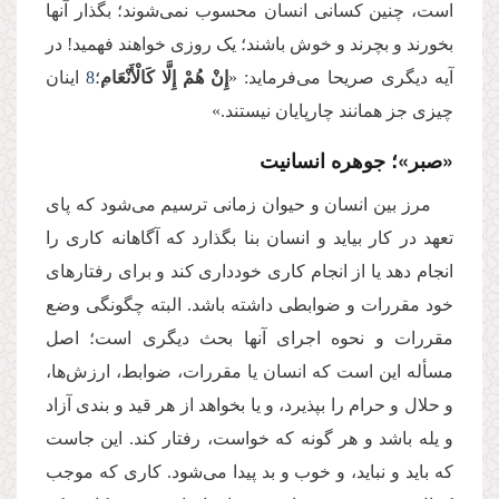
است، چنین كسانی انسان محسوب نمی‌شوند؛ بگذار آنها
بخورند و بچرند و خوش باشند؛ یک روزی خواهند فهمید! در
آیه‌ دیگری صریحا می‌فرماید: «
إِنْ هُمْ إِلَّا كَالْأَنْعَام
ِ؛
8
اینان
چیزی جز همانند چارپایان نیستند.»
«صبر»؛ جوهره انسانیت
مرز بین انسان و حیوان زمانی ترسیم می‌شود که پای
تعهد در کار بیاید و انسان بنا بگذارد كه آگاهانه کاری را
انجام دهد یا از انجام کاری خودداری كند و برای رفتارهای
خود مقررات و ضوابطی داشته باشد. البته چگونگی وضع
مقررات و نحوه اجرای آنها بحث دیگری است؛ اصل
مسأله این است كه انسان یا مقررات، ضوابط، ارزش‌ها،
و حلال و حرام را بپذیرد، و یا بخواهد از هر قید و بندی آزاد
و یله باشد و هر گونه كه خواست، رفتار كند. این جاست
که باید و نباید، و خوب و بد پیدا می‌شود. كاری كه موجب