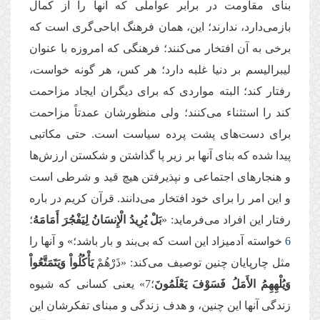
بنای مقاومت در برابر عواملی كه آنها را از كمال
بازمی‌دارد، ندارند؛ این، همان فرهنگ اباحی‌گری است كه
برخی به آن افتخار می‌کنند؛ فرهنگی که امروزه با عنوان
لیبرالیسم بر دنیا غلبه دارد؛ هر كس، هر گونه خواست،
رفتار كند؛ البته مواردی كه برای دیگران ایجاد مزاحمت
كند را استثناء می‌كنند؛ ولی منظورشان عمدتاً مزاحمت
برای دست‌های پشت پرده سیاست است. حتی مکاتبی
پیدا شده که بنای آنها بر زیر پا گذاشتن و شكستن ارزش‌ها
و هنجارهای اجتماعی و نپذیرفتن هیچ قید و شرطی است
و این امر را برای خود افتخار می‌دانند. قرآن كریم در باره
رفتار این افراد می‌فرماید: «
بَلْ یُرِیدُ الْإِنسَانُ لِیَفْجُرَ أَمَامَهُ
؛
6
خواسته آدمیزاد این است كه بی‌بند و بار باشد؛» و آنها را
مثل چارپایان چنین توصیف می‌كند: «ذَرْهُمْ
یَأْكُلُواْ وَیَتَمَتَّعُواْ
وَیُلْهِهِمُ الأَمَلُ فَسَوْفَ یَعْلَمُونَ
؛
7
» یعنی کسانی که شیوه
زندگی آنها این چنین، و هدف زندگی و مبنای تفكرشان این