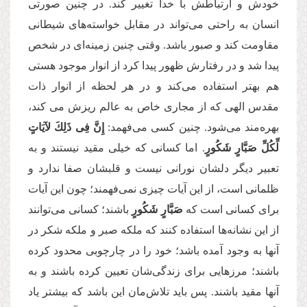
خودش و ارتباطش با خدا تغییر کند. در چنین صورتی
انسان به راحتی می‌تواند در مقابل خواسته‌های شیطانی
مقاومت کند و صبور باشد. وقتی چنین زمینه‌ای در شخص
پیدا شد و در رفتارش ظهور پیدا کرد از انوار موجود هستی
هم بهتر استفاده می‌کند و در هر لحظه از انوار ذات
مقدس الهی كه از مجاری خاص به عالم ریزش می کند،
بهره‌مند می‌شود. چنین كسی می‌‌فهمد:
إِنَّ فِی ذَلِكَ لآیَاتٍ
لِّكُلِّ صَبَّارٍ شَكُورٍ
. اما كسانی که خیلی مقید نیستند و به
تعبیر دیگر دلشان نورانی نیست و قلبشان صفا ندارد و
ظلمانی است،‌ از این آیات چیزی نمی‌فهمند؛ چون این آیات
برای كسانی است كه
صَبَّارٍ شَكُورٍ
باشند؛ كسانی می‌توانند
از این نشانه‌ها استفاده کنند که ملکه صبر و ملکه شکر در
آنها به وجود آمده باشد؛ خود را در چارچوبی محدود کرده
باشند؛ مرزهایی برای زندگی‌شان تعیین کرده باشند و به
آنها مقید باشند. پس باید تلاش‌مان این باشد که بیشتر یاد