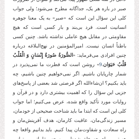
صبر در باره هر یک، جداگانه مطرح می‌شود؛ ولی جواب
کلی این سؤال این است که «صبر» به یک معنا جوهره
انسانیت است. فرد بی‌بند و بار كسی است كه هیچ
مقاومتی در مقابل هیچ عاملی نداشته باشد. چنین كسی
باطناً انسان نیست. امیرالمؤمنین در نهج‌البلاغه درباره
چنین افرادی می‌فرماید: «
الصُّورَةُ صُورَةُ إِنْسَانٍ وَ الْقَلْبُ
قَلْبُ‏ حَیَوَان‏
.
9
» روشن است كه فطرت ما نمی‌پذیرد در
شمار چارپایان باشیم. اگر نمی‌خواهیم چنین باشیم، چه
باید بکنیم؟ ان‌شاءالله اگر فرصتی شد بعضی از پاسخ‌های
جزیی این سؤال را که اهمیت بیشتری دارد و در قرآن و
روایات مورد تأکید واقع شده، عرض می‌کنیم؛ اما جواب
کلی این است که ابتدا ما باید شناخت صحیحی از خودمان،
مسیر زندگی‌مان، عاقبت کارمان، هدف آفرینش‌مان و
راه سعادت و شقاوت‌مان پیدا کنیم. باید بدانیم واقعا چه
هستیم، برای چه خلق شده‌ایم، به چه مقاماتی می‌توانیم