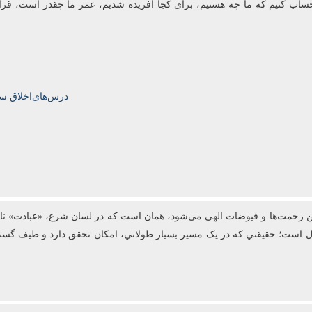
 باید حساب کنیم که ما چه هستیم، برای کجا آفریده شدیم، عمر ما چقدر است، قر
درس‌های‌اخلاق سال‌تحصیلی‌5
رحمت‌ها و فيوضات الهي مي‌شود، همان است که در لسان شرع، «عبادت» ناميد
عال است؛ حقيقتي که در يک مسير بسيار طولاني، امکان تحقق دارد و طيف گست