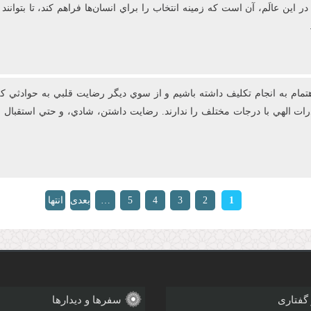
 اين عالَم، آن است که زمينه انتخاب را براي انسان‌ها فراهم کند، تا بتوانن
ام به انجام تکليف داشته باشيم و از سوي ديگر رضايت قلبي به حوادثي که 
قدرات الهي با درجات مختلف را ندارند. رضايت‌ داشتن، شادي، و حتي استق
1
2
3
4
5
…
بعدی
انتها
»
›
 گفتاری
سفرها و دیدارها