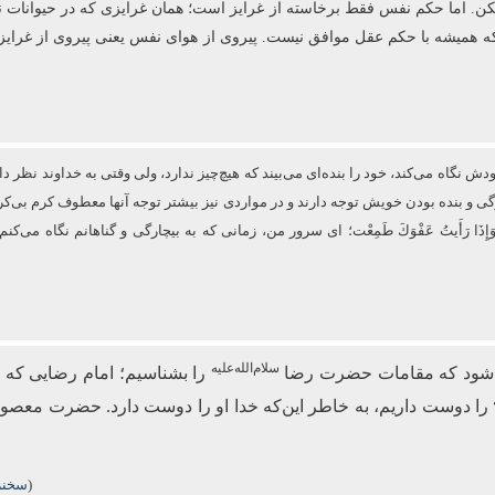
ا نکن. اما حکم نفس فقط برخاسته از غرایز است؛ همان غرایزی که در حیوانات نی
که همیشه با حکم عقل موافق نیست. پیروی از هوای نفس یعنی پیروی از غرایز
نگاه می‌کند، خود را بنده‌ای می‌بیند که هیچ‌چیز ندارد، ولی وقتی به خداوند نظر دار
ارگی و بنده بودن خویش توجه دارند و در مواردی نیز بیشتر توجه آنها معطوف كرم
فَزِعْتُ وَإِذَا رَأَیتُ عَفْوَكَ طَمِعْت؛ ای سرور من، زمانی که به بیچارگی و گناهانم نگ
سلام‌الله‌علیه
می‌شود که مقامات حضرت رضا
را بشناسیم؛ امام رضایی که 
را دوست داریم، به خاطر این‌که خدا او را دوست دارد. حضرت معصو
(
سخنرا