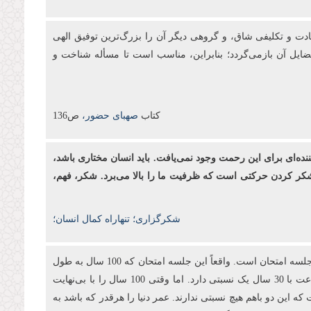
بادت و تكلیفی شاق، و گروهی دیگر آن را بزرگ‌ترین توفیق الهی
فضایل آن بازمی‌گردد؛ بنابراین، مناسب است تا مسأله شناخت و
کتاب
صهبای حضور،
ص136
ننده‌ای برای این رحمت وجود نمی‌یافت. باید انسان مختاری باشد،
د. شکر کردن حرکتی است که ظرفیت ما را بالا می‌برد. شکر، فهم،
شکرگزاری؛ تنهاراه کمال انسان؛
انبیا آمدند تا به آدمیان بفهمانند که برای این دنیا آفریده نشده‌اند. اینجا یک جلسه آزمایش است. آری! تمام این 100 سال عمر ما در این جهان یک جلسه امتحان است. واقعاً این جلسه امتحان که 100 سال به طول
می‌انجامد، در مقابل بی‌نهایت آخرت چه نسبتی دارد؟ شما 3 ساعت در جلسه امتحان کنکور می‌نشینید تا 30 سال بعد از آن استفاده کنید؛ 3 ساعت با 30 سال یک نسبتی دارد. اما وقتی 100 سال را با بی‌نهایت
ه این دو باهم هیچ نسبتی ندارند. عمر دنیا را هرقدر که باشد به