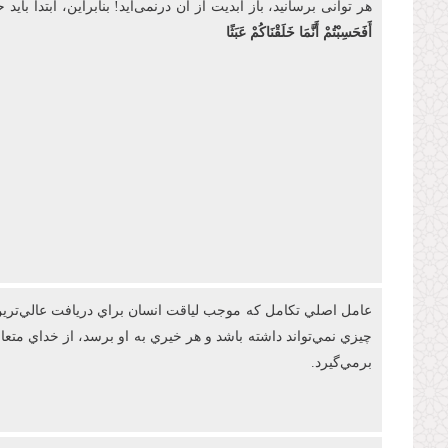
هر توانی برسانید، باز ابدیت از آن درنمی‌آید! بنابراین، ابتدا
أَفَحَسِبْتُمْ أَنَّمَا خَلَقْنَاكُمْ عَبَثًا
عامل اصلي تکامل که موجب لياقت انسان براي دريافت عالي‌ترين 
چيزي نمي‌تواند داشته باشد و هر خيري به او برسد، از خداي مت
برمي‌گيرد.