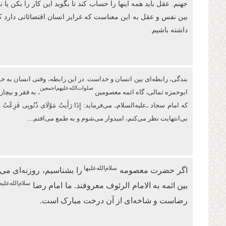
جهنم. عقل باید همه اینها را حساب کند تا بگوید این کار را بکن ی
بین نفس و عقل به این معناست که غرایز انسان اقتضائاتی دارد 
داشته باشیم.
بندگی، رابطه‌ای بین انسان و خداست. در این رابطه، وقتی انسان به خودش 
صلوات‌‌الله‌‌عليهم‌‌اجمعين
ابو‌حمزه ثمالی، گاه ائمه معصومین
، به فقر و بیچ
كه امام سجاد ـ‌علیه‌السلام‌ـ می‌فرماید: إِذَا رَأَیتُ مَوْلَای ذُنُوبِی 
بی‌انتهایت نظر می‌کنم، امیدوار ‏می‌شوم و به طمع می‌افتم....
سلام‌الله‌علیها
اگر حضرت معصومه
را بشناسیم، روزنه‌ای 
سلام‌الله‌علیه
بین ائمه به الامام الرئوف معروفند. ما امام رضا
رضاست و شاخه‌ای از آن درخت مبارک است.