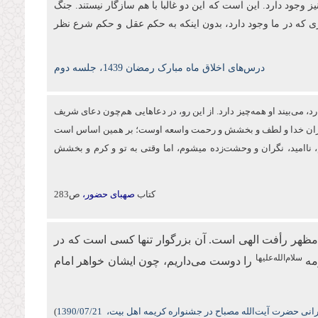
ز وجود دارد. این است که این دو غالبا با هم سازگار نیستند. جنگ
ی که در ما وجود دارد، بدون اینکه به حکم عقل و حکم شرع نظر
درس‌های اخلاق ماه مبارک رمضان 1439، جلسه دوم
د، می‌بیند او همه‌چیز دارد. از این‌ رو، در دعاهایی هم‌چون دعای شریف
 بی‌کران خدا و لطف و بخشش و رحمت واسعه اوست؛ بر همین اساس است
اه می‌کنم، ناامید، نگران و وحشت‌زده می‏شوم، اما وقتی به تو و كرم و بخشش
کتاب
صهبای حضور،
ص283
مظهر رأفت الهی است. آن بزرگوار تنها کسی است که در
سلام‌الله‌علیها
مه
را دوست می‌داریم، چون ایشان خواهر امام
نی حضرت آیت‌الله مصباح در جشنواره کریمه اهل بیت،
/07/21
1390
)