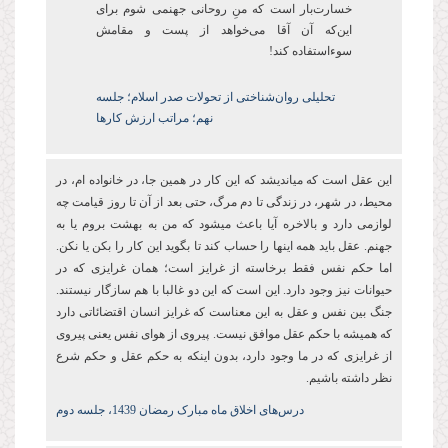
خسارتبار است که منِ روحانی جهنمی شوم برای
اینکه آن آقا می‌خواهد از پست و مقامش
سوءاستفاده کند!
تحلیلی روان‌شناختی از تحولات صدر اسلام؛ جلسه
نهم؛ مراتب ارزش کارها
این عقل است که میاندیشد که این کار در همین جا، در خانواده ام، در
محیط، در شهر، در زندگی تا دم مرگ، حتی بعد از آن تا روز قیامت چه
لوازمی دارد و بالاخره آیا باعث میشود که من به بهشت بروم یا به
جهنم. عقل باید همه اینها را حساب کند تا بگوید این کار را بکن یا نکن.
اما حکم نفس فقط برخاسته از غرایز است؛ همان غرایزی که در
حیوانات نیز وجود دارد. این است که این دو غالبا با هم سازگار نیستند.
جنگ بین نفس و عقل به این معناست که غرایز انسان اقتضائاتی دارد
که همیشه با حکم عقل موافق نیست. پیروی از هوای نفس یعنی پیروی
از غرایزی که در ما وجود دارد، بدون اینکه به حکم عقل و حکم شرع
نظر داشته باشیم.
درس‌های اخلاق ماه مبارک رمضان 1439، جلسه دوم