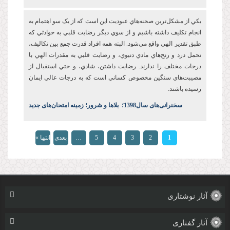
يکي از مشکل‌ترين صحنه‌هاي عبوديت این است که از يک سو اهتمام به
انجام تکليف داشته باشيم و از سوي ديگر رضايت قلبي به حوادثي که
طبق تقدير الهي واقع مي‌شود. البته همه افراد قدرت جمع بين تکاليف،
تحمل درد و رنج‌هاي مادي دنيوي، و رضايت قلبي به مقدرات الهي با
درجات مختلف را ندارند. رضايت‌ داشتن، شادي، و حتي استقبال از
مصيبت‌هاي سنگين مخصوص کساني است که به درجات عالي ايمان
رسيده باشند.
س
خنرانی‌های سال1398
؛
بلاها و شرور؛ زمینه امتحان‌های جدید
صفحه‌ها
1
2
3
4
5
…
بعدی
انتها »
›
آثار نوشتاری
آثار گفتاری