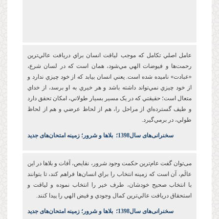
عامل اصلي تکامل که موجب لياقت انسان براي دريافت عالي‌ترين
رحمت‌ها و فيوضات الهي مي‌شود، همان است که در لسان شرع،
«عبادت» ناميده شده است. يعني انسان بيابد که از خود چيزي ندارد و
از خود چيزي نمي‌تواند داشته باشد و هر خيري به او برسد، از خداي
متعال است؛ حقيقتي که در يک مسير بسيار طولاني، امکان تحقق دارد
و طيف گسترده‌اي از مراحل را، هم از لحاظ عرضي و هم از لحاظ
طولي، در برمي‌گيرد.
س
خنرانی‌های سال1398
؛
بلاها و شرور؛ زمینه امتحان‌های جدید
می‌توان گفت عام‌ترين حکمت وجود شرور، نقايص، آفات و بلاها در اين
عالَم، آن است که زمينه انتخاب را براي انسان‌ها فراهم کند، تا بتوانند
با انتخاب صحيح خودشان، طرف خير را انتخاب نموده و لياقت و
استحقاق دريافت عالي‌ترين کمال وجودي و فيض الهي را پيدا کنند.
س
خنرانی‌های سال1398
؛
بلاها و شرور؛ زمینه امتحان‌های جدید