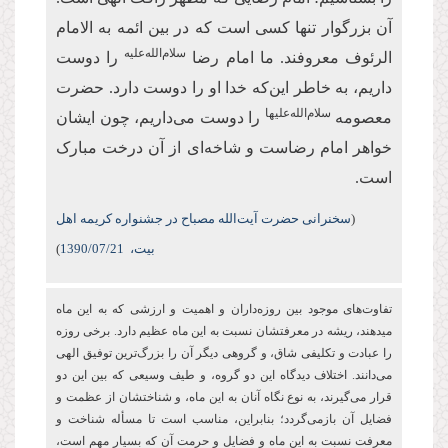
آن بزرگوار تنها کسی است که در بین ائمه به الامام
سلام‌الله‌علیه
الرئوف معروفند. ما امام رضا
را دوست
داریم، به خاطر این‌که خدا او را دوست دارد. حضرت
سلام‌الله‌علیها
معصومه
را دوست می‌داریم، چون ایشان
خواهر امام رضاست و شاخه‌ای از آن درخت مبارک
است.
(
سخنرانی حضرت آیت‌الله مصباح در جشنواره کریمه اهل
بیت،
/07/21
1390
)
تفاوت‌های موجود بین روزه‌‏داران و اهمیت و ارزشی كه به این ماه
می‏دهند، ریشه در معرفتشان نسبت به این ماه عظیم دارد. برخی روزه
را عبادت و تكلیفی شاق، و گروهی دیگر آن را بزرگ‌ترین توفیق الهی
می‌دانند. اختلاف دیدگاه این دو گروه، و طیف وسیعی که بین این دو
قرار می‌گیرند، به نوع نگاه آنان به این ماه، و شناختشان از عظمت و
فضایل آن بازمی‌گردد؛ بنابراین، مناسب است تا مسأله شناخت و
معرفت نسبت به این ماه و فضایل و حرمت آن که بسیار مهم است،