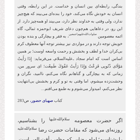
بندگی، رابطه‌ای بین انسان و خداست. در این رابطه، وقتی
انسان به خودش نگاه می‌کند، خود را بنده‌ای می‌بیند که هیچ‌چیز
ندارد، ولی وقتی به خداوند نظر دارد، می‌بیند او همه‌چیز دارد. از
این‌ رو، در دعاهایی هم‌چون دعای شریف ابو‌حمزه ثمالی، گاه
صلوات‌‌الله‌‌عليهم‌‌اجمعين
ائمه معصومین
، به فقر و بیچارگی و بنده بودن
خویش توجه دارند و در مواردی نیز بیشتر توجه آنها معطوف كرم
بی‌کران خدا و لطف و بخشش و رحمت واسعه اوست؛ بر همین
اساس است كه امام سجاد ـ‌علیه‌السلام‌ـ می‌فرماید: إِذَا رَأَیتُ
مَوْلَای ذُنُوبِی فَزِعْتُ وَإِذَا رَأَیتُ عَفْوَكَ طَمِعْت؛ ای سرور من،
زمانی که به بیچارگی و گناهانم نگاه می‌کنم، ناامید، نگران و
وحشت‌زده می‏شوم، اما وقتی به تو و كرم و بخشش بی‌انتهایت
نظر می‌کنم، امیدوار ‏می‌شوم و به طمع می‌افتم....
کتاب
صهبای حضور،
ص283
سلام‌الله‌علیها
اگر حضرت معصومه
را بشناسیم،
سلام‌الله‌علیه
روزنه‌ای می‌شود که مقامات حضرت رضا
را بشناسیم؛ امام رضایی که مظهر رأفت الهی است.