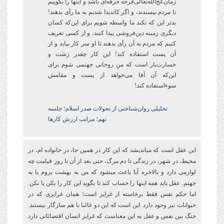
زمان‌عج‌الله‌تعالی‌فرجه حرفه‌ای باشد و این­ها را بگوییم
تا مردم بپسندند، و اگر کاندیدا شدیم به ما رأی بدهند!
بدتر این که نکند ما واسطه شویم برای این‌که کسان
دیگری زمینه دین‌فروشی پیدا کنند، و از کسی تعریف
کنیم که مردم به آن رأی ‌بدهند تا او سر کار بیاید و از
آن پست‌ استفاده کند! این کار چقدر زشت و
خسارتبار است که منِ روحانی جهنمی شوم برای
اینکه آن آقا می‌خواهد از پست و مقامش
سوءاستفاده کند!
تحلیلی روان‌شناختی از تحولات صدر اسلام؛ جلسه
نهم؛ مراتب ارزش کارها
این عقل است که میاندیشد که این کار در همین جا، در خانواده ام، در
محیط، در شهر، در زندگی تا دم مرگ، حتی بعد از آن تا روز قیامت چه
لوازمی دارد و بالاخره آیا باعث میشود که من به بهشت بروم یا به
جهنم. عقل باید همه اینها را حساب کند تا بگوید این کار را بکن یا نکن.
اما حکم نفس فقط برخاسته از غرایز است؛ همان غرایزی که در
حیوانات نیز وجود دارد. این است که این دو غالبا با هم سازگار نیستند.
جنگ بین نفس و عقل به این معناست که غرایز انسان اقتضائاتی دارد