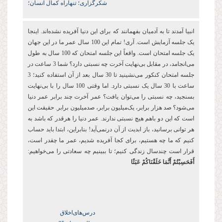
شکرگزاری؛ تنهاراه کمال انسان؛
انبیا آمدند تا به آدمیان بفهمانند که برای این دنیا آفریده نشده‌اند. اینجا
یک جلسه آزمایش است. آری! تمام این 100 سال عمر ما در این جهان
یک جلسه امتحان است. واقعاً این جلسه امتحان که 100 سال به طول
می‌انجامد، در مقابل بی‌نهایت آخرت چه نسبتی دارد؟ شما 3 ساعت در
جلسه امتحان کنکور می‌نشینید تا 30 سال بعد از آن استفاده کنید؛ 3
ساعت با 30 سال یک نسبتی دارد. اما وقتی 100 سال را با بی‌نهایت
بسنجید، چه نسبتی را می‌توان یافت؟ عمر آخرت چند برابر عمر دنیا
می‌شود؟ صد هزار برابر، یک‌میلیون برابر، صدمیلیون برابر. حقیقت این
است که این دو باهم هیچ نسبتی ندارند. عمر دنیا را هرقدر که باشد به
هر توانی برسانید، باز ابدیت از آن درنمی‌آید! بنابراین، ابتدا باید حساب
کنیم که ما چه هستیم، برای کجا آفریده شدیم، عمر ما چقدر است،
قرار است چندسال زندگی کنیم؛ تا ببینیم چه سعادتی را می‌خواهیم:
أَفَحَسِبْتُمْ أَنَّمَا خَلَقْنَاكُمْ عَبَثًا
درس‌های‌اخلاق