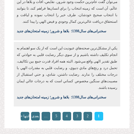
می‌توان گفت عام‌ترين حکمت وجود شرور، نقايص، آفات و بلاها در اين
عالَم، آن است که زمينه انتخاب را براي انسان‌ها فراهم کند، تا بتوانند
با انتخاب صحيح خودشان، طرف خير را انتخاب نموده و لياقت و
استحقاق دريافت عالي‌ترين کمال وجودي و فيض الهي را پيدا کنند.
س
خنرانی‌های سال1398
؛
بلاها و شرور؛ زمینه امتحان‌های جدید
يکي از مشکل‌ترين صحنه‌هاي عبوديت این است که از يک سو اهتمام به
انجام تکليف داشته باشيم و از سوي ديگر رضايت قلبي به حوادثي که
طبق تقدير الهي واقع مي‌شود. البته همه افراد قدرت جمع بين تکاليف،
تحمل درد و رنج‌هاي مادي دنيوي، و رضايت قلبي به مقدرات الهي با
درجات مختلف را ندارند. رضايت‌ داشتن، شادي، و حتي استقبال از
مصيبت‌هاي سنگين مخصوص کساني است که به درجات عالي ايمان
رسيده باشند.
س
خنرانی‌های سال1398
؛
بلاها و شرور؛ زمینه امتحان‌های جدید
صفحه‌ها
1
2
3
4
5
…
بعدی
انتها »
›