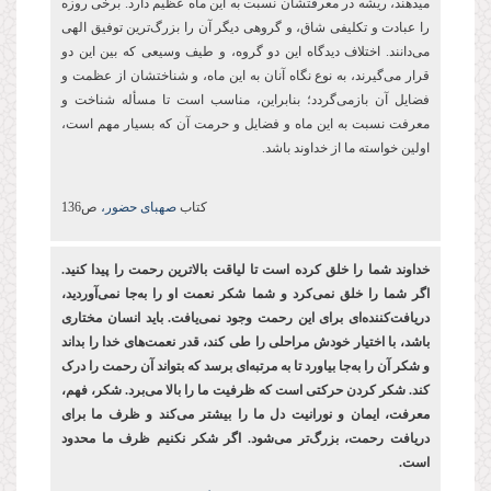
می‏دهند، ریشه در معرفتشان نسبت به این ماه عظیم دارد. برخی روزه
را عبادت و تكلیفی شاق، و گروهی دیگر آن را بزرگ‌ترین توفیق الهی
می‌دانند. اختلاف دیدگاه این دو گروه، و طیف وسیعی که بین این دو
قرار می‌گیرند، به نوع نگاه آنان به این ماه، و شناختشان از عظمت و
فضایل آن بازمی‌گردد؛ بنابراین، مناسب است تا مسأله شناخت و
معرفت نسبت به این ماه و فضایل و حرمت آن که بسیار مهم است،
اولین خواسته ما از خداوند باشد.
کتاب
صهبای حضور،
ص136
خداوند شما را خلق کرده ‌است تا لیاقت بالاترین رحمت را پیدا کنید.
اگر شما را خلق نمی‌کرد و شما شکر نعمت او را به‌جا نمی‌آوردید،
دریافت‌کننده‌ای برای این رحمت وجود نمی‌یافت. باید انسان مختاری
باشد، با اختیار خودش مراحلی را طی کند، قدر نعمت‌های خدا را بداند
و شکر آن را به‌جا بیاورد تا به مرتبه‌ای برسد که بتواند آن رحمت را درک
کند. شکر کردن حرکتی است که ظرفیت ما را بالا می‌برد. شکر، فهم،
معرفت، ایمان و نورانیت دل ما را بیشتر می‌کند و ظرف ما برای
دریافت رحمت، بزرگ‌تر می‌شود. اگر شکر نکنیم ظرف ما محدود
است.