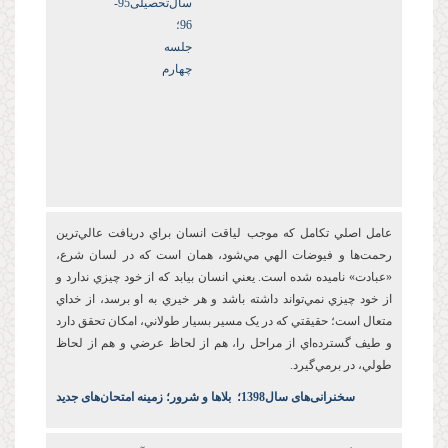
سال‌تحصیلی‌95-
96؛
جلسه
چهارم
عامل اصلي تکامل که موجب لياقت انسان براي دريافت عالي‌ترين
رحمت‌ها و فيوضات الهي مي‌شود، همان است که در لسان شرع،
«عبادت» ناميده شده است. يعني انسان بيابد که از خود چيزي ندارد و
از خود چيزي نمي‌تواند داشته باشد و هر خيري به او برسد، از خداي
متعال است؛ حقيقتي که در يک مسير بسيار طولاني، امکان تحقق دارد
و طيف گسترده‌اي از مراحل را، هم از لحاظ عرضي و هم از لحاظ
طولي، در برمي‌گيرد.
س
خنرانی‌های سال1398
؛
بلاها و شرور؛ زمینه امتحان‌های جدید