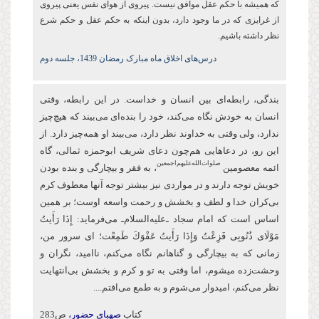
که همیشه با حکم عقل موافق نیست. پیروی از هوای نفس یعنی پیروی
از غرایزی که در ما وجود دارد، بدون اینکه به حکم عقل و حکم شرع
نظر داشته باشیم.
درس‌های اخلاق ماه مبارک رمضان 1439، جلسه دوم
بندگی، رابطه‌ای بین انسان و خداست. در این رابطه، وقتی
انسان به خودش نگاه می‌کند، خود را بنده‌ای می‌بیند که هیچ‌چیز
ندارد، ولی وقتی به خداوند نظر دارد، می‌بیند او همه‌چیز دارد. از
این‌ رو، در دعاهایی هم‌چون دعای شریف ابو‌حمزه ثمالی، گاه
صلوات‌‌الله‌‌عليهم‌‌اجمعين
ائمه معصومین
، به فقر و بیچارگی و بنده بودن
خویش توجه دارند و در مواردی نیز بیشتر توجه آنها معطوف كرم
بی‌کران خدا و لطف و بخشش و رحمت واسعه اوست؛ بر همین
اساس است كه امام سجاد ـ‌علیه‌السلام‌ـ می‌فرماید: إِذَا رَأَیتُ
مَوْلَای ذُنُوبِی فَزِعْتُ وَإِذَا رَأَیتُ عَفْوَكَ طَمِعْت؛ ای سرور من،
زمانی که به بیچارگی و گناهانم نگاه می‌کنم، ناامید، نگران و
وحشت‌زده می‏شوم، اما وقتی به تو و كرم و بخشش بی‌انتهایت
نظر می‌کنم، امیدوار ‏می‌شوم و به طمع می‌افتم....
کتاب
صهبای حضور،
ص283