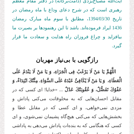
آیت‌الله مصباح‌یزدی (دامت‌بركاته) در دفتر مقام معظم
رهبری است كه در شرح دعای وداع با ماه رمضان در
تاریخ 1394/03/30
، مطابق با سوم ماه مبارک رمضان
1436 ایراد فرموده‌اند. باشد تا این رهنمودها بر بصیرت ما
بیافزاید و چراغ فروزان راه هدایت و سعادت ما قرار
گیرد.
رازگویی با بی‌نیاز مهربان
اللَّهُمَّ یَا مَنْ لَا یَرْغَبُ فِی الْجَزَاءِ، وَ یَا مَنْ لَا یَنْدَمُ عَلَى‏
الْعَطَاءِ، وَ یَا مَنْ لَا یُكَافِئُ عَبْدَهُ عَلَى السَّوَاءِ. مِنَّتُكَ ابْتِدَاءٌ، وَ
عَفْوُكَ تَفَضُّلٌ، وَ عُقُوبَتُكَ عَدْلٌ
... «خدایا! ای کسی که در
مقابل احسان‌هایی که به مخلوقاتت می‌کنی پاداش و
مزدی نمی‌خواهی، و ای کسی که در مقابل عطا و
بخشش‌هایی که می‌کنی هیچ‌گاه پشیمان نمی‌شوی، و ای
کسی که هنگامی که به بنده‌ات پاداش می‌دهی به پاداشی