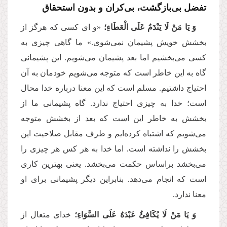
تفضل بی‌بازگشت، بی‌کران و بدون استحقاق
وَ یَا مَنْ لَا یَنْدَمُ عَلَى‏ الْعَطَاءِ؛
«و ای کسی که هرگز از
بخشش خویش پشیمان نمی‌شوی.» ما گاهی چیزی به
کسی می‌بخشیم اما بعد پشیمان می‌شویم. این پشیمانی
گاه به این خاطر است که متوجه می‌شویم خودمان به آن
احتیاج داشتیم. مسلم است که این معنا درباره خدا محال
است؛ خدا به چیزی احتیاج ندارد. گاه پشیمانی ما از
بخشش به خاطر این است که بعد از بخشش متوجه
می‌شویم که اشتباه کرده‌ایم و طرف مقابل صلاحیت این
بخشش را نداشته است. اما خدا به هر کس هر چیزی را
می‌بخشد براساس حکمت می‌بخشد. یعنی بهترین کاری
است که انجام می‌دهد. بنابراین دیگر پشیمانی برای او
معنا ندارد.
وَ یَا مَنْ لَا یُكَافِئُ عَبْدَهُ عَلَى السَّوَاءِ؛
خدای متعال از