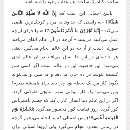
ساعت گناه یک ساعت هم عذاب وجود داشته باشد.
پاسخ اجمالی این است که:
إِنَّ اللّهَ لاَ یَظْلِمُ النَّاسَ
شَیْئًا
16
«به راستی که خداوند به مردم کوچک‌ترین ظلمی
نمی‌کند.»
إِنَّمَا تُجْزَوْنَ مَا كُنتُمْ تَعْمَلُونَ؛
17
«تنها جزای آن‌چه
عمل می‌کنید می‌بینید.» آن‌چه در آن عالم اتفاق می‌افتد
صورتی است از آن‌چه در این عالم انجام می‌گیرد. یعنی
هر حادثه‌ای در این جا اتفاق می‌افتد در آن عالم ابدی
می‌شود. این خاصیت این دو عالم است. اگر کسی سم
کشنده بنوشد در دم جان می‌دهد و می‌میرد و نمی‌تواند
بگوید کار من یک لحظه بود چرا باید برای همیشه بمیرم!
پس می‌شود یک کار موقتی سبب نتایجی طولانی گردد.
اگر در این عالم دنیا انسان کاری کند که چشم باطنی‌اش
کور گردد، روز قیامت کور محشور می‌گردد
(نَحْشُرُهُ یَوْمَ
الْقِیامَةِ أَعْمى
18
). پس اعمالی که ما انجام می‌دهیم گرچه
در زمانی محدود انجام می‌گیرد ولی این‌ها اسبابی برای