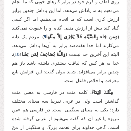
روی لطف و کرم خود در برابر کارهای خوبی که ما انجام
می‌دهیم به ما پاداش می‌دهد. اما این پاداش چندین برابر
ارزش کاری است که ما انجام می‌دهیم. اما اگر کسی
گناه کند بیش از ارزش منفی گناه او را عقوبت نمی‌کنند
(وَمَن جَاء بِالسَّیِّئَةِ فَلاَ یُجْزَى إِلاَّ مِثْلَهَا
9
)
. مردم یک دانه
می‌کارند اما خدا هفت‌صد برابر به آ‌ن‌ها پاداش می‌دهد.
البته این آخرین حد نیست (
وَاللّهُ یُضَاعِفُ لِمَن یَشَاء
10
).
خدا به هر کس که لیاقت بیشتری داشته باشد باز هم
چندین برابر می‌افزاید. شاید بتوان گفت: این افزایش تابع
معرفت و اخلاص فاعل است.
مِنَّتُكَ ابْتِدَاءٌ.
کلمه منت در فارسی به معنی منت‌
گذاشتن است ولی در عربی تقریبا سه معنای مختلف
دارد؛ یکی به معنای سنگینی است. در فارسی هم «من
تبریز» یا غیر آن که گفته می‌شود از عربی گرفته شده
است. گاهی خداوند برای نعمت بزرگ و سنگینی از منّ