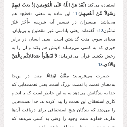
استفاده می‌کند (
لَقَدْ مَنَّ اللّهُ عَلَى الْمُؤمِنِینَ إِذْ بَعَثَ فِیهِمْ
رَسُولاً مِّنْ أَنفُسِهِمْ
).
11
این ماده به معنی «قطع» هم
می‌باشد. مفسران در تفسیر آیه شریفه «أَجْرٌ غَیْرُ
مَمْنُون
12
» گفته‌اند: یعنی پاداشی غیر مقطوع و بی‌پایان.
معنای سوم، منت گذاشتن است. یعنی انسان در برابر
خیری که به کسی می‌رساند اذیتش هم بکند و آن را به
رخش بکشد. قرآن می‌فرماید:
لاَ تُبْطِلُواْ صَدَقَاتِكُم بِالْمَنِّ
وَالأذَى.
13
حضرت می‌فرماید:
مِنَّتُكَ ابْتِدَاءٌ
. منت در این‌جا
به‌معنای نعمت یا نعمت بزرگ است. یعنی نعمت‌هایی که
خدا به بندگانش می‌دهد نه به این خاطر است که با انجام
کاری استحقاق این نعمت را پیدا کرده‌اند. خدا نعمت‌هایی
را می‌دهد که بندگان هیچ استحقاقی برای دریافت آن‌ها
ندارند. خداوند منت وجود را وقتی به کسی می‌دهد که
هنوز چیزی نیست تا استحقاقی داشته باشد.