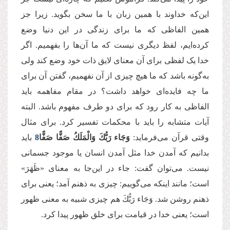
این‌که خداوند با همین زبان با ما سخن بگوید. زیرا جز
همین الفاظی که ما برای زندگی در این دنیا وضع
کرده‌ایم، لفظ دیگری نیست که ما آن‌ها را بفهمیم. اگر
خدا یک لفظی برای آن معنای لایق ذات خود وضع کند ولی
به‌گونه باشد که ما هیچ چیزی از آن نفهمیم، گفتن آن برای
ما چه فایده‌ای خواهد داشت؟ در مقام مفاهمه باید
الفاظی به کار رود که برای دو طرف مفهوم باشد. البته
آیات متشابه را باید با محکمات تفسیر کرد. برای مثال
وقتی قرآن می‌فرماید:
وَجَاء رَبُّكَ وَالْمَلَكُ صَفًّا صَفًّا
8
باید
بدانیم که آمدن خدا مثل آمدن انسان یا موجود جسمانی
نیست. می‌توان گفت: جاء در این‌جا به معنای «ظَهَرَ»
است؛ مانند اینکه می‌گوییم: چیزی به ذهنم آمد؛ یعنی برای
ذهنم روشن شد. وَجَاء رَبُّكَ هم چیزی شبیه به معنی ظهور
است؛ یعنی خدا در قیامت برای خلق ظهور پیدا کرد.