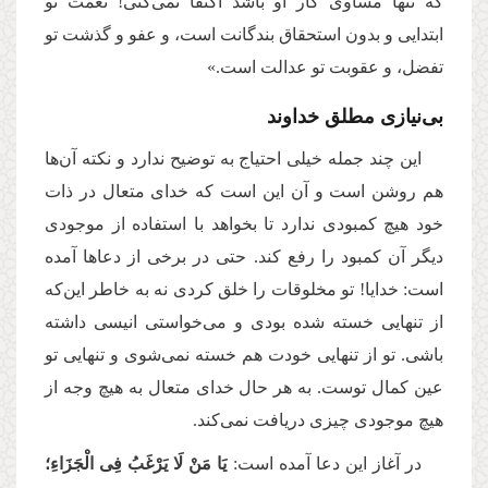
که تنها مساوی کار او باشد اکتفا نمی‌کنی! نعمت تو
ابتدایی و بدون استحقاق بندگانت است، و عفو و گذشت تو
تفضل، و عقوبت تو عدالت است.»
بی‌نیازی مطلق خداوند
این چند جمله خیلی احتیاج به توضیح ندارد و نکته آن‌ها
هم روشن است و آن این است که خدای متعال در ذات
خود هیچ کمبودی ندارد تا بخواهد با استفاده از موجودی
دیگر آن کمبود را رفع کند. حتی در برخی از دعاها آمده
است: خدایا! تو مخلوقات را خلق کردی نه به خاطر این‌که
از تنهایی خسته شده بودی و می‌خواستی انیسی داشته
باشی. تو از تنهایی خودت هم خسته نمی‌شوی و تنهایی تو
عین کمال توست. به هر حال خدای متعال به هیچ وجه از
هیچ موجودی چیزی دریافت نمی‌کند.
در آغاز این دعا آمده است:
یَا مَنْ لَا یَرْغَبُ فِی الْجَزَاءِ؛