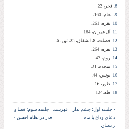
8
. فجر، 22.
9
. انعام، 160.
10
. بقره، 261.
11
. آل‌عمران، 164.
12
. فصلت، 8. انشقاق، 25. تین، 6.
13
. بقره، 264.
14
. روم، 47.
15
. سجده، 21.
16
. یونس، 44.
17
. طور، 16.
18
. طه،‌124.
‹ جلسه اول؛ چشم‌انداز
فهرست
جلسه سوم؛ قضا و
دعای وداع با ماه
قدر در نظام احسن ›
رمضان