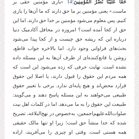
حَقًّا عَلَیْنَا نَصْرُ الْمُؤْمِنِینَ
؛
14
«یاری مؤمنین حقی بر
ماست.» یعنی مؤمنین بر ما حق دارند که ما آن‌ها را یاری
کنیم. پس معلوم می‌شود مؤمنین بر خدا حق دارند. اما این
حق از کجا آمده است؟ امروزه در محافل آکادمیک دنیا
درباره این که ریشه حق چیست و از کجا پیدا می‌شود
بحث‌های فراوانی وجود دارد. اما بالاخره جواب قاطع،
روشن یا قانع‌کننده‌ای از طرف آن‌ها به این مسئله داده
نشده است. نهایت حرفی که زده می‌شود این است که
همه مردم این حقوق را قبول دارند، یا اصلا این حقوق
قرارد محض‌اند و هیچ پایه‌ای ندارد. برخی با تعبیر حقوق
طبیعی می‌خواهند به این مسئله پاسخ دهند و می‌گویند:
طبیعت این حقوق را به ما می‌دهد. اما در کلمات اهل بیت
صلوات‌الله‌علیهم‌اجمعین، به‌خصوص در نهج‌البلاغه، تصریح
شده که خدا منشأ حق است؛ زیرا او تنها مالک حقیقی
همه هستی است. وقتی او چیزی را می‌آفریند، اراده