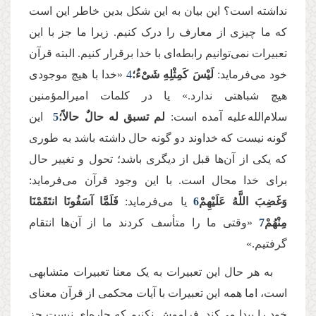
نداشته است؟ این بیان به این شکل بدین خاطر این است
که ما چیزی از معارف را درک کنیم. زیرا ما جز با این
تعبیرات نمی‌توانیم رابطه‌ای با خدا برقرار کنیم. البته قرآن
خود می‌فرماید:
لَیْسَ كَمِثْلِهِ شَیْءٌ؛
4
«خدا با هیچ موجودی
هیچ شباهتی ندارد.» یا در کلمات امیرالمؤمنین
سلام‌الله‌علیه آمده است:
لم تسبق له حالٌ حالاً؛
5
این
گونه نیست که خداوند دو گونه حال داشته باشد به طوری
که یکی از آن‌ها قبل از دیگری باشد؛ تحول و تغییر حال
برای خدا محال است. با این وجود قرآن می‌فرماید:
وَغَضِبَ اللَّهُ عَلَیْهِمْ
6
یا می‌فرماید:
فَلَمَّا آسَفُونَا انتَقَمْنَا
مِنْهُمْ
7
«وقتی ما را متأسف کردند ما از آن‌ها انتقام
گرفتیم.»
به هر حال این تعبیرات به یک معنا تعبیرات متشابهی
است، اما همه این تعبیرات با آیات محکمی از قرآن معنای
خود را پیدا می‌کند. فراموش نکنیم که چاره‌ای نیست جز