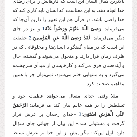
بالاترین کمال انسان این است که کارهایش را برای رضای
خدا انجام دهد، به این معناست که انسان باید کاری کند که
خدا راضی باشد. در قرآن هم این تعبیر را داریم آن‌جا که
می‌فرماید:
رَضِیَ اللّهُ عَنْهُمْ وَرَضُواْ عَنْهُ
1
و نیز در جای
دیگر می‌فرماید:
لَقَدْ رَضِیَ اللَّهُ عَنِ الْمُؤْمِنِینَ.
2
حقیقت
این است که در مقام گفتگو با انسان‌ها و مخلوقاتی که در
ظرف زمان قرار دارند و متحول می‌شوند و گذشته، حال
و آینده‌شان فرق می‌کند و کارهایشان از مبدأی سرچشمه
می‌گیرد و به منتهایی ختم می‌شود، نمی‌توان جز با همین
مفاهیم صحبت کرد.
مثلا وقتی خدای متعال می‌خواهد عظمت خود و
تسلطش را بر همه عالم بیان کند می‌فرماید:
الرَّحْمَنُ
عَلَى الْعَرْشِ اسْتَوَى
؛
3
«خدای رحمان بر عرش قرار
گرفت و مستولی شد.» این بیان از جهاتی جای سؤال
دارد. اول این‌که: مگر پیش‌ از این خدا بر عرش تسلط