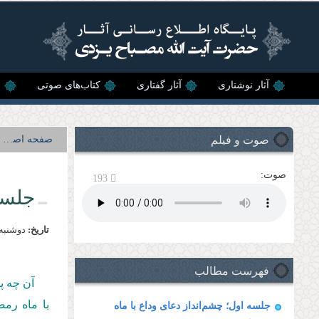
رفتن به محتوای اصلی
آثار نوشتاری
آثار گفتاری
کتاب‌های صوتی
ن
صوت و فیلم
صفحه اصلی
صوت:
193
جلسه
تاریخ:
دوشنبه, 22 تير, 4
فهرست مطالب
آن چه پ
با ماه رمضان در
جلسه اول؛ چشم‌انداز دعای وداع با ماه