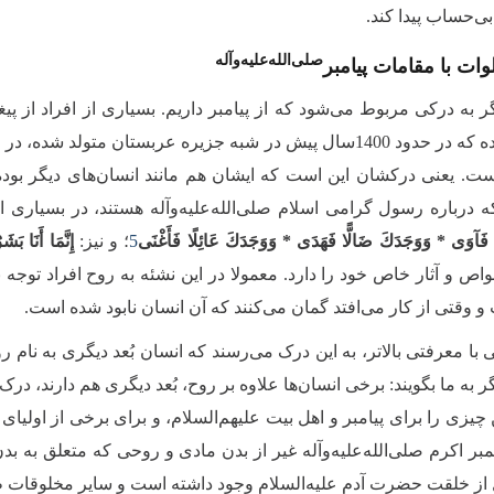
ی‌حساب پیدا کند.
صلی‌الله‌علیه‌وآله
ات با مقامات پیامبر‌
ر به درکی مربوط می‌شود که از پیامبر داریم. بسیاری از افراد از پیغمب
است. یعنی درکشان این است که ایشان هم مانند انسان‌های دیگر بوده‌ا
 درباره رسول گرامی اسلام صلی‌الله‌علیه‌وآله هستند، در بسیاری ا
ًا فَآوَى * وَوَجَدَكَ ضَالًّا فَهَدَى * وَوَجَدَكَ عَائِلًا فَأَغْنَى
5
؛ و نیز:
إِنَّمَا أَنَا بَشَ
ص و آثار خاص خود را دارد. معمولا در این نشئه به روح افراد توجه 
 وقتی از کار می‌افتد گمان می‌کنند که آن انسان نابود شده است.
 با معرفتی بالاتر، به این درک می‌رسند که انسان بُعد دیگری به نام 
ر به ما بگویند: برخی انسان‌ها علاوه بر روح، بُعد دیگری هم دارند، 
یزی را برای پیامبر و اهل بیت علیهم‌السلام، و برای برخی از اولیای خد
غمبر اکرم صلی‌الله‌علیه‌وآله غیر از بدن مادی و روحی که متعلق به بد
 از خلقت حضرت آدم علیه‌السلام وجود داشته است و سایر مخلوقات طفی