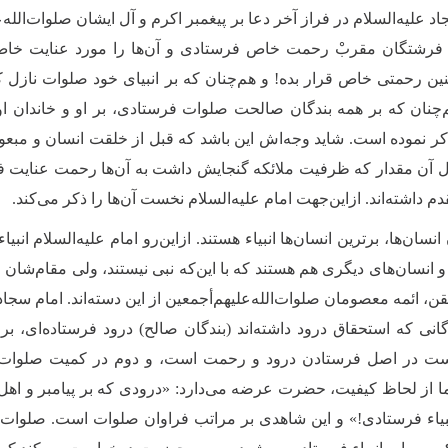
د علیه‌السلام در فراز آخر دعا بر پیغمبر اکرم و آل ایشان صلوات‌الله
فرشتگان مقربْ رحمت خاص فرستادی و آن‌ها را مورد عنایت خاص خو
 رحمتی خاص قرار بده! و هم‌چنان که بر انبیای خود صلوات نازل کر
‌چنان که بر همه بندگان صالحت صلوات فرستادی، بر او و خاندان او
ر نموده است. شاید وجه‌اش این باشد که قبل از خلقت انسان و مبعو
 آن‌ مقدار که ظرفیت ملائکه گنجایش داشت به آن‌ها رحمت عنایت فرم
دم داشته‌اند. ازاین‌جهت امام علیه‌السلام نخست آن‌ها را ذکر می‌کند.
انسان‌ها، برترین انسان‌ها انبیاء هستند. ازاین‌رو امام علیه‌السلام انب
د و انسان‌های دیگری هم هستند که با این‌که نبی نیستند، ولی مقام‌شان از 
قن، ائمه معصومان صلوات‌الله‌علیهم‌أجمعین از این دسته‌اند. امام سج
گانی که استحقاق درود داشته‌اند (بندگان صالح) درود فرستاده‌ای، بر
ست در اصل فرستادن درود و رحمت است، و دوم در کمیت صلوات (به 
ما از لحاظ کیفیت، حضرت عرضه می‌دارد: «درودی که بر پیامبر و اهل‌ب
نبیاء فرستادی!» و این شاهدی بر مراتب فراوان صلوات است. صلوات بر