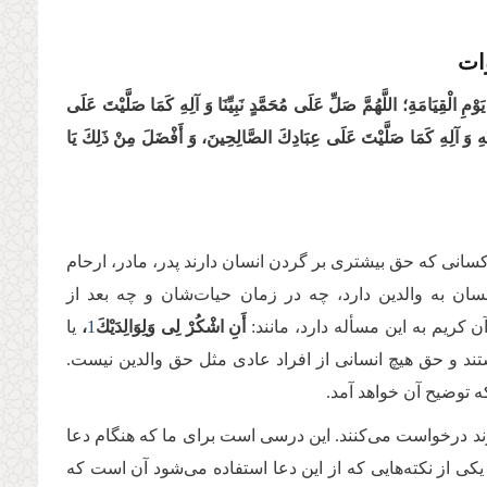
ات
َوْمِ الْقِیَامَةِ؛ اللَّهُمَّ صَلِّ عَلَى مُحَمَّدٍ نَبِیِّنَا وَ آلِهِ كَمَا صَلَّیْتَ‏ عَلَى‏
لَیْهِ وَ آلِهِ كَمَا صَلَّیْتَ عَلَى عِبَادِكَ الصَّالِحِینَ، وَ أَفْضَلَ مِنْ ذَلِكَ یَا
 کسانی که حق بیشتری بر گردن انسان دارند پدر، مادر، ارحام
ان به والدین دارد، چه در زمان حیات‌شان و چه بعد از
ن کریم به این مسأله دارد، مانند:
أَنِ اشْكُرْ لِی وَلِوَالِدَیْكَ
1
،
یا
ند و حق هیچ انسانی از افراد عادی مثل حق والدین نیست.
که توضیح آن خواهد آمد.
 درخواست می‌کنند. این درسی است برای ما که هنگام دعا
یکی از نکته‌هایی که از این دعا استفاده می‌شود آن است که