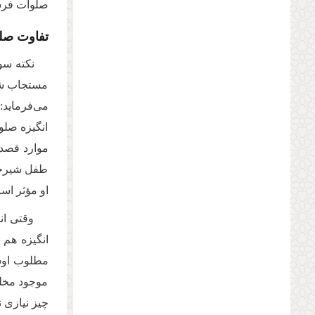
صلوات فرست
تفاوت صلو
نکته سو
مستجاب شود 
می‌فرماید:
انگیزه صلو
موارد قصد 
طفل شیرخوا
او مؤثر ا
وقتی ان
انگیزه هم 
مطلوب اوست
موجود مخلو
چیز نیازی 