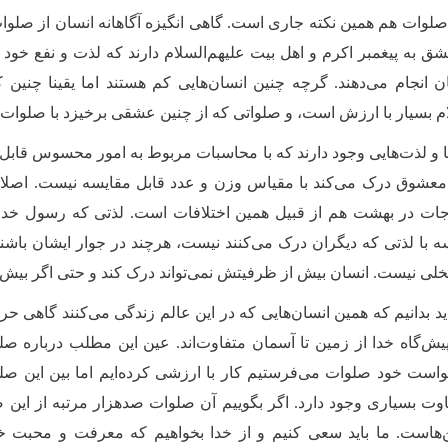
 صلوات هم همین نکته جاری است. گاهی انگیزه آگاهانه انسان از صلوات
ق به پیغمبر اکرم و اهل بیت علیهم‌السلام دارند که لذت و نفع خود ر
انجام می‌دهند. گرچه چنین انسان‌هایی کم هستند اما یقینا چنین ک
ام بسیار با ارزش است، و صلواتی که از چنین عشقی برخیزد با صلوات‌ه
 و لذت‌هایی وجود دارند که با محاسبات مربوط به امور محسوس قابل بی
د معشوق درک می‌کند با مقیاس وزن و عدد قابل مقایسه نیست. اصلا
ات در بهشت هم از قبیل همین اختلافات است. لذتی که رسول خدا و 
ه با لذتی که دیگران درک می‌کنند نیست، هرچند در جوار ایشان با
بخلی نیست. انسان بیش از ظرفیتش نمی‌تواند درک کند و حتی اگر بیش ا
اید بدانیم که همین انسان‌هایی که در این عالم زندگی می‌‌کنند گاهی ح
ش‌گاه خدا از زمین تا آسمان متفاوت‌اند. عین این مطلب درباره صل
واست خود صلوات می‌فرستیم کار با ارزشی کرده‌ایم اما بین این صلوا
وت بسیاری وجود دارد. اگر بگوییم آن صلوات صدهزار مرتبه از این ص
ن‌هاست. ما باید سعی کنیم و از خدا بخواهیم که معرفت و محبت خ