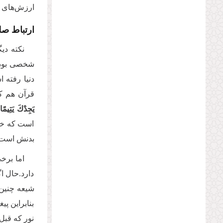
ارزش‌های ب
ارتباط صلو
نکته دیگ
دنیا رفته 
قرآن هم که
یَجِدْكَ یَتِیم
است که خوا
بدنش است و
اما برخی
دارد.حال اگ
شیعه چنین چ
بنابراین پی
نور که قبل