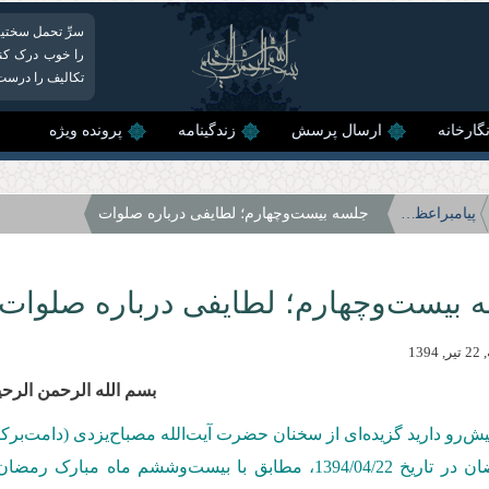
سرِّ تحمل سختی‏ه
را خوب درک کنیم
تكالیف را درست 
گارخانه
ارسال پرسش
زندگینامه
پرونده ویژه
پیامبراعظم(صلی‌الله‌علیه‌وآله)؛ رحمتی برای تمام عالمیان
جلسه بیست‌وچهارم؛ لطایفی درباره صلوات
 بیست‌وچهارم؛ لطایفی درباره صلوات
139
بسم الله الرحمن الرحی
یش‌رو دارید گزیده‌ای از سخنان حضرت آیت‌الله مصباح‌یزدی (دامت‌بر
 تاریخ 1394/04/22