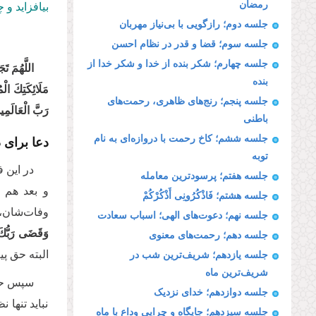
رمضان
بیافزاید و 
جلسه دوم؛ رازگویی با بی‌نیاز مهربان
جلسه سوم؛ قضا و قدر در نظام احسن
جلسه چهارم؛ شکر بنده از خدا و شکر خدا از
اللَّهُمَ‏ تَ
بنده
مَلَائِكَتِكَ‏ ال
جلسه پنجم؛ رنج‌های ظاهری، رحمت‌های
رَبَّ الْعَالَمِین
باطنی
دعا برای 
جلسه ششم؛ کاخ رحمت با دروازه‌ای به نام
توبه
در این ف
جلسه هفتم؛ پرسودترین معامله
و بعد هم 
جلسه هشتم؛ فَاذْكُرُونِی أَذْكُرْكُمْ
وفات‌شان، و
جلسه نهم؛ دعوت‌های الهی؛ اسباب سعادت
وَقَضَى رَبُّكَ أَل
جلسه دهم؛ رحمت‌های معنوی
البته حق پی
جلسه یازدهم؛ شریف‌ترین شب در
شریف‌ترین ماه
سپس حضر
جلسه دوازدهم؛ خدای نزدیک
نباید تنها
جلسه سیزدهم؛ جایگاه و چرایی وداع با ماه