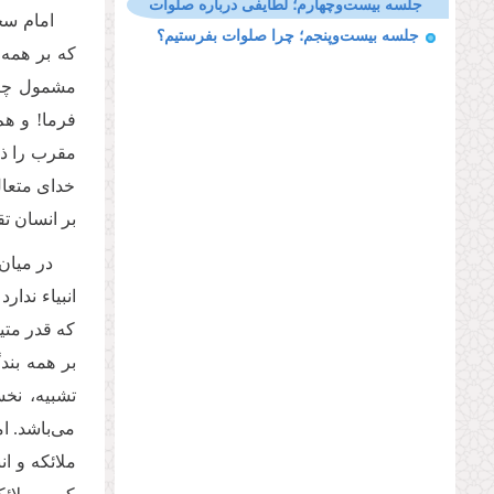
جلسه بیست‌وچهارم؛ لطایفی درباره صلوات
امام سجا
جلسه بیست‌وپنجم؛ چرا صلوات بفرستیم؟
که بر همه 
مشمول چنین
فرما! و هم
مقرب را ذک
خدای متعال
بر انسان تق
در میان 
انبیاء ندار
که قدر متی
بر همه بند
تشبیه، نخ
می‌باشد. ا
ملائکه و ا