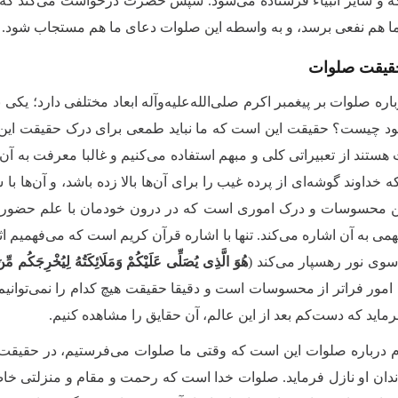
که و سایر انبیاء فرستاده می‌شود. سپس حضرت درخواست می‌کند که 
ما هم نفعی برسد، و به واسطه این صلوات دعای ما هم مستجاب شود.
حقیقت صلوات
اره صلوات بر پیغمبر اکرم صلی‌الله‌علیه‌وآله ابعاد مختلفی دارد؛ ی
د چیست؟ حقیقت این است که ما نباید طمعی برای درک حقیقت این رح
ند از تعبیراتی کلی و مبهم استفاده می‌کنیم و غالبا معرفت به آن‌ها 
خداوند گوشه‌ای از پرده غیب را برای آن‌ها بالا زده باشد، و آن‌ها با
 محسوسات و درک اموری است که در درون خودمان با علم حضوری یافته
می به آن اشاره می‌کند. تنها با اشاره قرآن کریم است که می‌فهمیم اثر
سوی نور رهسپار می‌کند (
هُوَ الَّذِی یُصَلِّی عَلَیْكُمْ وَمَلَائِكَتُهُ لِیُخْرِجَكُم مِّ
 امور فراتر از محسوسات است و دقیقا حقیقت هیچ کدام را نمی‌توانیم
رماید که دست‌کم بعد از این عالم، آن حقایق را مشاهده کنیم.
م درباره صلوات این است که وقتی ما صلوات می‌فرستیم، در حقیقت
اندان او نازل فرماید. صلوات خدا است که رحمت و مقام و منزلتی