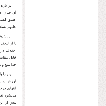
در باره
آن چنان عش
عشق ایشان 
علیهم‌السل
ارزش‌ها
یا از لبخن
اختلاف درج
قابل مقایس
خدا منع و 
این را ب
ارزش در پی
انتهای درخ
می‌شود تفا
بیش از ای