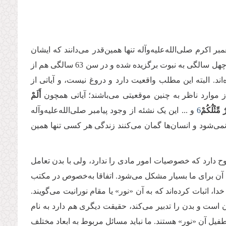
ر اکرم صلی‌الله‌علیه‌وآله تنها همین‌قدر می‌دانند که ایشان
شخصی بوده که در حدود 1400سال پیش در شبه جزیره عربستان متولد شده، در چهل سالگی به نبوت برگزیده شده و در سن 63 سالگی هم از
ند. البته این مطلب واقعیت دارد و دروغ نیست، و آیاتی از
ز موارد ناظر به چنین موقعیتی می‌باشند؛ آیاتی همچون
أَلَمْ
رٌ مِّثْلُكُمْ
6
و ... این یک نشئه از وجود پیامبر صلی‌الله‌علیه‌وآله
نمی‌شود و انسان‌ها گمان می‌کنند زندگی هر کسی تنها همین
روح دارد که خصوصیات امور مادی را ندارد، ولی با بدن تعامل
درک آن برای ما بسیار مشکل می‌شود. اتفاقا به‌خصوص در مکتب
ا، اثبات کرده‌اند که به آن «نور» یا مقام نورانیت می‌گویند.
ن است و بدن را تدبیر می‌‌کند، حقیقت دیگری هم دارد به نام
ل آن «نور» هستند. ما نباید مسائل مربوط به ابعاد مختلف