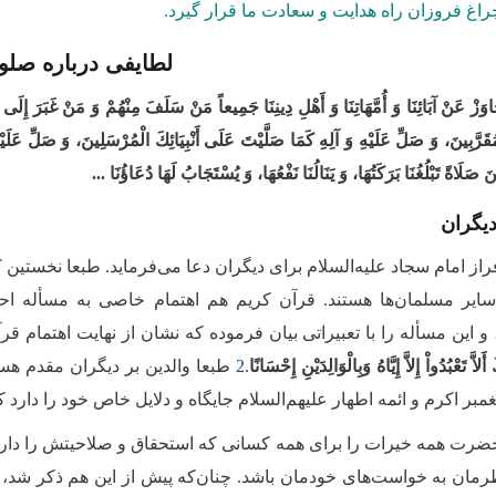
چراغ فروزان راه هدایت و سعادت ما قرار گیرد.
لطایفی درباره صلو
جَاوَزْ عَنْ‏ آبَائِنَا وَ أُمَّهَاتِنَا وَ أَهْلِ دِینِنَا جَمِیعاً مَنْ سَلَفَ مِنْهُمْ وَ مَنْ غَبَرَ إِلَى ی
ْمُقَرَّبِینَ، وَ صَلِّ عَلَیْهِ وَ آلِهِ كَمَا صَلَّیْتَ عَلَى أَنْبِیَائِكَ الْمُرْسَلِینَ، وَ صَلِّ عَ
َ صَلَاةً تَبْلُغُنَا بَرَكَتُهَا، وَ یَنَالُنَا نَفْعُهَا، وَ یُسْتَجَابُ لَهَا دُعَاؤُنَا ...
دیگران
راز امام سجاد علیه‌السلام برای دیگران دعا می‌فرماید. طبعا نخستین
سایر مسلمان‌ها هستند. قرآن کریم هم اهتمام خاصی به مسأله احس
 این مسأله را با تعبیراتی بیان فرموده که نشان از نهایت اهتمام قرآ
اَّ تَعْبُدُواْ إِلاَّ إِیَّاهُ وَبِالْوَالِدَیْنِ إِحْسَانًا
.
2
طبعا والدین بر دیگران مقدم هست
غمبر اکرم و ائمه اطهار علیهم‌السلام جایگاه و دلایل خاص خود را دارد 
ت همه خیرات را برای همه کسانی که استحقاق و صلاحیتش را دارند
 نظرمان به خواست‌های خودمان باشد. چنان‌که پیش از این هم ذکر شد، 