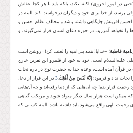
تی در امور اخروی) اکتفا نکند، بلکه باید تا هر کجا عقلش
 برسد، از خدا برای خود و دیگران درخواست کند. البته در
 احسن آفرینش جایگاهی داشته باشد و مخالف نظام احسن و
را نخواهد آمرزید، در حوزه دعای انسان قرار نمی‌گیرند، و
‌امیة قاطبة
؛ «خدایا! همه بنی‌امیه را لعنت کن!» روشن است
ی علیه‌السلام است، خود به خود از قلمرو این نفرین خارج
ه در قرآن آمده است، وعده خدا به حضرت نوح در باره نجات
 نجات نداد و فرمود:
إِنَّهُ لَیْسَ مِنْ أَهْلِكَ
.
3
در این فراز از دعا،
رحمت قرار بده! چه آ‌ن‌هایی که از دنیا رفته‌اند و چه آن‌هایی
نی که ممکن است هزار سال دیگر متولد شوند و مرتکب گناهی
رحمت الهی واقع می‌شود باید داشته باشد. البته کسانی که