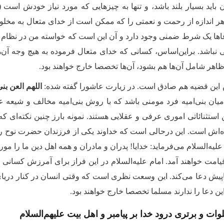
باید بسیار بلند باشد، و تنها به چیزهایی که مورد نیاز خودش است (ح
ر اندازه از رحمت و نعمتی را که ممکن است از خدای متعال به مخلوقی
اها یک شرط ضمنی وجود دارد و آن این است که خواسته من در نظام
نباشد. براین‌اساس، کسانی که خدای متعال فرموده به هیچ وجه آن‌ها 
 ظاهر شامل آن‌ها هم بشود، آن‌ها تخصصا خارج خواهند بود.
ین قضیه هم صادق است. در زیارت عاشورا گفته شده:
اللهم العن بنی
میان بنی‌امیه فرد مومنی باشد که با روش بنی‌امیه مخالف و شیعه عل
استثنائاتی اموری عرفی و عقلایی هستند. نمونه بارز چنین نکته‌ای ک
ه‌اش است. این درحالی است که خداوند یکی از فرزندان حضرت نوح را
لیه‌السلام می‌فرماید: خدایا! پدران و مادران و همه اهل دین ما را مورد 
قیامت خواهند آمد. امام علیه‌السلام در این فراز برای آمرزش کسا
پیش دعا می‌کند. این وسعت نظری است که وقتی انسان در کنار دریای 
ن دعا را ندارند مسلما تخصصا خارج خواهند بود.
ات و برتری درود خدا بر پیامبر و اهل بیت علیهم‌السلام