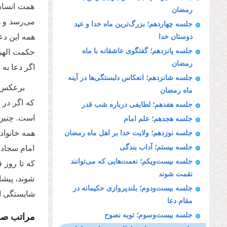
همت انسان 
رمضان
می‌رسد و ه
جلسه چهاردهم؛ بزرگ‌ترین ماه خدا و عید
همه این دع
دوستان خدا
جلسه پانزدهم؛ گفتگوی عاشقانه با ماه
حکمت الهی 
رمضان
اگر دعا به
جلسه شانزدهم؛ انعکاس دلبستگی‌ها در آینه
برعکس ا
ماه رمضان
که اگر در 
جلسه هفدهم؛ لطایفی درباره شب قدر
است. چنین 
جلسه هجدهم؛ علم امام
همه خانواد
جلسه نوزدهم؛ ولایت خدا بر اهل ماه رمضان
جلسه بیستم؛ آداب بندگی
امام سجاد ع
جلسه بیست‌ویکم؛ نعمت‌هایی که می‌توانند
که تا روز 
نقمت شوند
شوند، پیشا
جلسه بیست‌ودوم؛ بلندپروازی حکیمانه در
شایستگی ای
مقام دعا
مراتب صلو
جلسه بیست‌وسوم؛ توبه نصوح