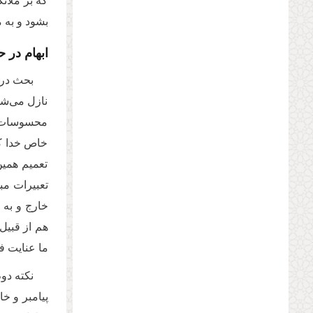
که بر ملائ
بشود و به 
ابهام در 
بحث درب
نازل می‌شو
محسوسات هست
خاص خدا که 
تعمیم همین
تعبیرات مبه
خارج و به 
هم از قبیل
ما عنایت ف
نکته دو
پیامبر و خ