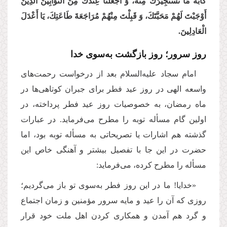
كَأْبَةَ مَا نَسْتَجِیرُكَ مِنْهُ، وَ اجْعَلْنَا عِنْدَكَ مِنَ التَّوَّابِینَ الَّذِینَ
أَوْجَبْتَ لَهُمْ مَحَبَّتَكَ، وَ قَبِلْتَ مِنْهُمْ مُرَاجَعَةَ طَاعَتِكَ، یَا أَعْدَلَ
الْعَادِلِینَ.
روز سرور؛ روز بازگشت به‌سوی خدا
امام سجاد علیه‌السلام بعد از درخواست رحمت‌های
واسعه الهی در روز عید فطر برای جبران کوتاهی‌ها در
ماه رمضان، به خصوصیات روز عید فطر پرداخته، در
اولین گام مسأله توبه را مطرح می‌فرماید. در عبارات
گذشته هم اشارات یا تصریحاتی به مسأله توبه بود، اما
حضرت در این جا با تفصیل بیشتر و آهنگی خاص این
مسأله را مطرح کرده، می‌فرماید:
«خدایا! ما در این روز فطر به‌سوی تو باز می‌گردیم؛
روزی که آن را عید و مایه سرور مؤمنین و زمان اجتماع
و گرد هم آمدن و همکاری کردن اهل ملت خود قرار