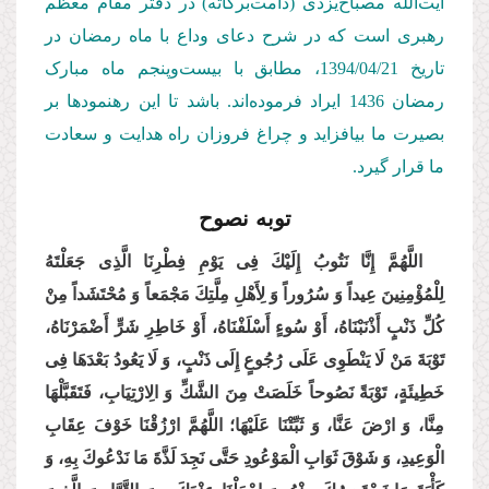
آیت‌الله مصباح‌یزدی (دامت‌بركاته) در دفتر مقام معظم
رهبری است كه در شرح دعای وداع با ماه رمضان در
تاریخ 1394/04/21
، مطابق با بیست‌وپنجم ماه مبارک
رمضان 1436 ایراد فرموده‌اند. باشد تا این رهنمودها بر
بصیرت ما بیافزاید و چراغ فروزان راه هدایت و سعادت
ما قرار گیرد.
توبه نصوح
اللَّهُمَّ إِنَّا نَتُوبُ إِلَیْكَ فِی یَوْمِ فِطْرِنَا الَّذِی جَعَلْتَهُ‏
لِلْمُؤْمِنِینَ‏ عِیداً وَ سُرُوراً وَ لِأَهْلِ مِلَّتِكَ مَجْمَعاً وَ مُحْتَشَداً مِنْ
كُلِّ ذَنْبٍ أَذْنَبْنَاهُ، أَوْ سُوءٍ أَسْلَفْنَاهُ، أَوْ خَاطِرِ شَرٍّ أَضْمَرْنَاهُ،
تَوْبَةَ مَنْ‏ لَا یَنْطَوِی عَلَى رُجُوعٍ إِلَى ذَنْبٍ، وَ لَا یَعُودُ بَعْدَهَا فِی‏
خَطِیئَةٍ، تَوْبَةً نَصُوحاً خَلَصَتْ مِنَ الشَّكِّ وَ الِارْتِیَابِ، فَتَقَبَّلْهَا
مِنَّا، وَ ارْضَ عَنَّا، وَ ثَبِّتْنَا عَلَیْهَا؛ اللَّهُمَّ ارْزُقْنَا خَوْفَ عِقَابِ
الْوَعِیدِ، وَ شَوْقَ ثَوَابِ الْمَوْعُودِ حَتَّى نَجِدَ لَذَّةَ مَا نَدْعُوكَ بِهِ، وَ