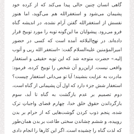
گاهی انسان چنین حالی پیدا می‌کند که از کرده خود
پشیمان می‌شود و استغفرالله هم می‌گوید، اما هنوز
نفسش از استغفرالله گفتن آرام نشده، در اندیشه گناه
فرو می‌رود. پیشوایان ما این‌گونه توبه را مورد توبیخ قرار
داده‌اند. در نهج‌البلاغه آمده است که کسی در حضور
امیرالمؤمنین علیه‌السلام گفت: «استغفر الله ربی و أتوب
إلیه.» حضرت متوجه شد که این توبه حقیقی و استغفار
واقعی نیست. ازاین‌رو آن شخص را توبیخ کرده، فرمود:
مادرت به عزایت بنشیند! آیا تو می‌دانی استغفار چیست؟
استغفار شش جزء دارد که اول آن پشیمانی از گناه است،
دوم تصمیم بر عدم بازگشت به گناه تا أبد، سوم
بازگرداندن حقوق خلق خدا، چهارم قضای واجباتِ ترک
شده، پنجم ذوب کردن گوشت‌هایی که از حرام بر بدن
روییده، و ششم چشاندن سختی طاعت بر بدن همان‌طور
که لذت گناه را چشیده است. اگر این‌ کارها را انجام دادی