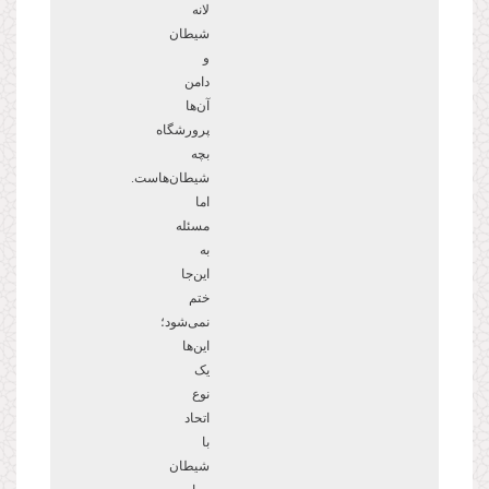
لانه
شیطان
و
دامن
آن
ها
پرورشگاه
بچه
شیطان
هاست.
اما
مسئله
به
این
جا
ختم
نمی
شود؛
این
ها
یک
نوع
اتحاد
با
شیطان