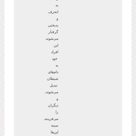
به
انحرف
و
بدبختی
گرفتار
می
شوند.
این
افراد
خود
به
دامهای
شیطان
تبدیل
می‌شوند،
و
دیگران
را
می‌فریبند.
سینه
این
ها