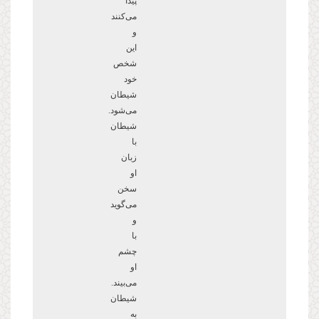
پیدا
می
کنند
و
این
شخص
خود
شیطان
می
شود.
شیطان
با
زبان
او
سخن
می
گوید
و
با
چشم
او
می
بیند.
شیطان
به