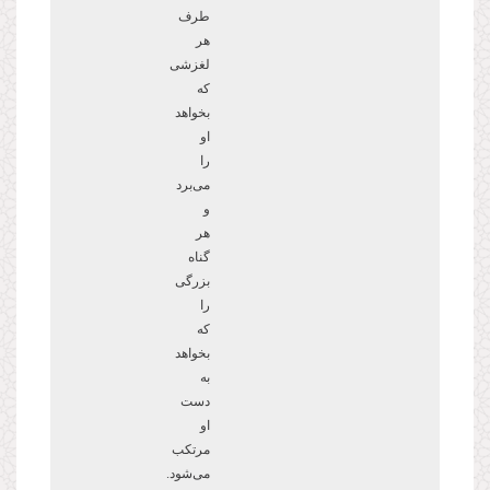
طرف
هر
لغزشی
که
بخواهد
او
را
می
برد
و
هر
گناه
بزرگی
را
که
بخواهد
به
دست
او
مرتکب
می
شود.