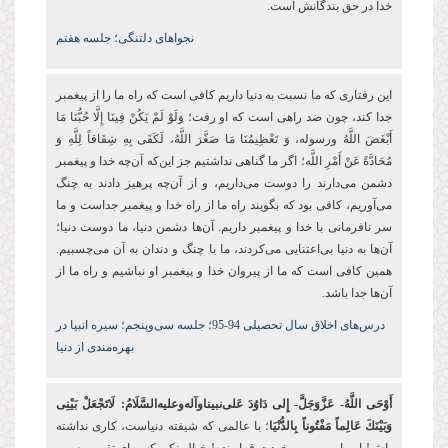
خدا در حق بندگانش است.
نجواهای دلتنگی؛ جلسه هفتم
این رفتاری که ما نسبت به دنیا داریم کافی است که راه ما را از پیغمبر
جدا کند، چون ضد راهی است که او رفت؛ وَلَوْ لَمْ یَكُنْ فِینَا إِلَّا حُبُّنَا مَا
أَبْغَضَ اللَّهُ ورسوله، وَ تَعْظِیمُنَا مَا صَغَّرَ اللَّهُ، لَكَفَى بِهِ شِقَاقاً لِلَّهِ وَ
مُحَادَّةً عَنْ أَمْرِ اللَّه؛ اگر ما گناهی نداشتیم جز این‌که آن‌چه خدا و پیغمبر
دشمن می‌دارند را دوست می‌داریم، و از آن‌چه پرهیز دادند به چنگ
می‌آوریم، کافی بود که بگویند راه ما از راه خدا و پیغمبر جداست و ما
سر نافرمانی با خدا و پیغمبر داریم. آن‌ها دشمن دنیا، ما دوست دنیا؛
آن‌ها به دنیا بی‌اعتنایی می‌کردند، ما با چنگ و دندان به آن می‌چسبیم.
همین کافی است که ما از پیروان خدا و پیغمبر او نباشیم و راه ما از
آن‌ها جدا باشد.
درس‌های اخلاق سال تحصیلی 94-95؛ جلسه سی‌‌وپنجم؛
سیره انبیا در
بهره‌مندی از دنیا
أَوْحَى اللَّهُ- عَزَّوَجَلَّ- إِلى‏ دَاوُدَ عَلى‌نبیناوآله‌وعلیه‌السَّلَامُ: لَاتَجْعَلْ‏ بَیْنِی‏
وَبَیْنَكَ‏ عَالِماً مَفْتُوناً بِالدُّنْیَا
؛ با عالمی که شیفته دنیاست، کاری نداشته