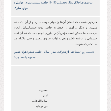
درس‌های اخلاق سال تحصیلی 93-94؛ جلسه بیست‌وسوم، عوامل و
موانع سلوک
کارهایی هست که انسان آن
ها را خیلی دوست دارد و از آن
لذت هم
می
برد، و دیگران آن
ها را فقط به خاطر لذت جسمانی
اش انجام
می
دهند، اما ممکن است مؤمن آن را طوری انجام بدهد که هم آن لذت
جسمانی را داشته باشد و هم به ثواب اخروی برسد، و حتی ملائکه هم
به آن تبرک بجویند.
تحلیلی روان‌شناختی از تحولات صدر اسلام؛ جلسه هفتم؛ هوای نفس
مذموم یا مطلوب؟
حضرت
امیر
سلام‌الله‌علیه
می
فرماید: