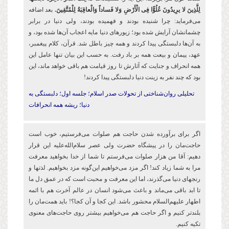
لِلَّذِینَ لا یرِیدُونَ عُلُوًّا فِی الْأَرْضِ وَلا فَساداً وَالْعاقِبَةُ لِلْمُتَّقِینَ.
بعد اضافه
می‌فرماید: چرا شنیده بودند و فهمیده بودند، ولی دنیا در برابر
چشمانشان آرایش شده بود؛ زیورهای دنیا مایه اعجاب آن
ها شده
بود، و
به آن
ها دلبستگی پیدا کردند و همه چیز باطل شد. قرآن، کلام پیغمبر،
عهد، پیمان و بیعت همه بر باد رفت. به حسب این بیان تنها عامل این
همه انحراف و جنایت که آثارش تا روز قیامت هم باقی خواهد ماند، این
بود که چند نفر به زینت دنیا دلبستگی پیدا کردند!
تحلیلی روان‌شناختی از تحولات صدر اسلام؛ جلسه اول؛ دلبستگی به
دنیا؛ ریشه همه انحرافات
اگر برای برآورده شدن حاجت هم صلوات می‌فرستیم، خوب است
حاجت‌مان را در پیشگاه حضرت ولی عصر سلام‌الله‌علیه این قرار
دهیم: آقا من هزار صلوات می‌فرستم تا شما از خدا بخواهید معرفت
مرا به شما زیاد کند! اگر مزد می‌خواهیم این‌گونه مزد بخواهیم. لذتها و
رنجهای دنیا می‌گذرند، اما این معرفت و محبت است که در عمق دل ما
تا ابد باقی می‌ماند و باعث می‌شود انسان در عالم آخرت هم با ائمه
اطهار علیهم‌السلام محشور باشد. این کجا و آن کجا؟! باید همت‌مان را
بلندتر کنیم و اگر حاجت هم می‌خواهیم بیشتر روی حاجت‌های معنوی
تکیه کنیم.