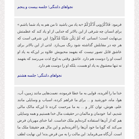
نجواهای دلتنگی؛ جلسه بیست و پنجم
فرمود: فَاذْكُرُونِی أَذْكُرْكُمْ «به یاد من باشید تا من هم به یاد شما باشم.»
برای انسان چه شرفی از این بالاتر که خدایی از او یاد کند که عظمتش
بی‌نهایت است؛ انسانی که لَمْ یَكُن شَیْئًا مَّذْكُورًا. این شرفی است که
هر چه در مقابلش گذاشته شود رنگ می‌بازد. لذتی از این بالاتر برای
عاشق قابل تصور نیست که بفهمد محبوبش علاوه بر این‌که به یاد او
است او را دوست هم دارد. عاشق وقتی به اوج لذت می‌رسد که بفهمد
نه تنها معشوق به یاد او هست، بلکه او را دوست هم دارد.
نجواهای دلتنگی؛ جلسه هشتم
خدا ما را آفریده، قوایی به ما عطا فرموده، نعمت‌هایی مانند زمین، آب،
هوا، ماه، خورشید و ... برای ما فراهم کرده، اسباب و وسایلی مانند
علم، هوش، توان کار و ... به ما مرحمت کرده تا این‌که مالک مالی
شدیم، اما خودمان و مالمان در حقیقت مال خدا هستیم و همه وسایلی
هم که از آن‌ها استفاده کرده‌ایم ملک خداست. اما خدای مهربان فرض
می‌کند که گویا ما خود آن‌ها را آفریده‌ایم و این مال هم حقیقتا ملک ما
است. آن‌گاه می‌فرماید: این مالت را به من قرض بده! این‌ نهایت لطف