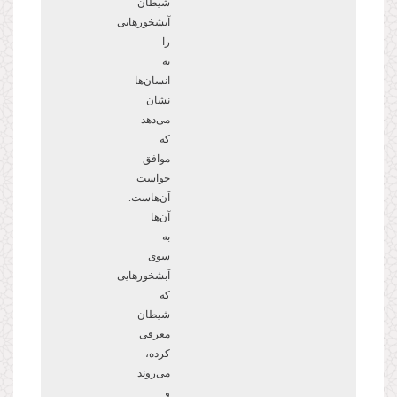
شیطان
آبشخورهایی
را
به
انسان
ها
نشان
می
دهد
که
موافق
خواست
آن
هاست.
آن
ها
به
سوی
آبشخورهایی
که
شیطان
معرفی
کرده،
می
روند
و