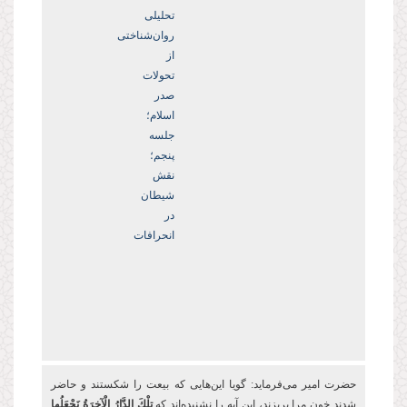
تحلیلی
روان‌شناختی
از
تحولات
صدر
اسلام؛
جلسه
پنجم؛
نقش
شیطان
در
انحرافات
حضرت امیر می‌فرماید: گویا این
هایی که بیعت را شکستند و حاضر
شدند خون مرا بریزند، این آیه را نشنیده
اند که
تِلْكَ الدَّارُ الْآخِرَةُ نَجْعَلُها