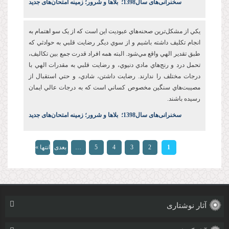
س
خنرانی‌های سال1398
؛
بلاها و شرور؛ زمینه امتحان‌های جدید
يکي از مشکل‌ترين صحنه‌هاي عبوديت این است که از يک سو اهتمام به
انجام تکليف داشته باشيم و از سوي ديگر رضايت قلبي به حوادثي که
طبق تقدير الهي واقع مي‌شود. البته همه افراد قدرت جمع بين تکاليف،
تحمل درد و رنج‌هاي مادي دنيوي، و رضايت قلبي به مقدرات الهي با
درجات مختلف را ندارند. رضايت‌ داشتن، شادي، و حتي استقبال از
مصيبت‌هاي سنگين مخصوص کساني است که به درجات عالي ايمان
رسيده باشند.
س
خنرانی‌های سال1398
؛
بلاها و شرور؛ زمینه امتحان‌های جدید
صفحه‌ها
1
2
3
4
5
…
بعدی
انتها »
›
آثار نوشتاری