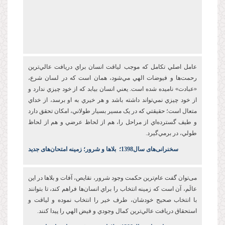
عامل اصلي تکامل که موجب لياقت انسان براي دريافت عالي‌ترين
رحمت‌ها و فيوضات الهي مي‌شود، همان است که در لسان شرع،
«عبادت» ناميده شده است. يعني انسان بيابد که از خود چيزي ندارد و
از خود چيزي نمي‌تواند داشته باشد و هر خيري به او برسد، از خداي
متعال است؛ حقيقتي که در يک مسير بسيار طولاني، امکان تحقق دارد
و طيف گسترده‌اي از مراحل را، هم از لحاظ عرضي و هم از لحاظ
طولي، در برمي‌گيرد.
س
خنرانی‌های سال1398
؛
بلاها و شرور؛ زمینه امتحان‌های جدید
می‌توان گفت عام‌ترين حکمت وجود شرور، نقايص، آفات و بلاها در اين
عالَم، آن است که زمينه انتخاب را براي انسان‌ها فراهم کند، تا بتوانند
با انتخاب صحيح خودشان، طرف خير را انتخاب نموده و لياقت و
استحقاق دريافت عالي‌ترين کمال وجودي و فيض الهي را پيدا کنند.