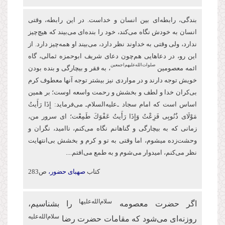
بندگی، رابطه‌ای بین انسان و خداست. در این رابطه، وقتی
انسان به خودش نگاه می‌کند، خود را بنده‌ای می‌بیند که هیچ‌چیز
ندارد، ولی وقتی به خداوند نظر دارد، می‌بیند او همه‌چیز دارد. از
این‌ رو، در دعاهایی هم‌چون دعای شریف ابو‌حمزه ثمالی، گاه
صلوات‌‌الله‌‌عليهم‌‌اجمعين
ائمه معصومین
، به فقر و بیچارگی و بنده بودن
خویش توجه دارند و در مواردی نیز بیشتر توجه آنها معطوف كرم
بی‌کران خدا و لطف و بخشش و رحمت واسعه اوست؛ بر همین
اساس است كه امام سجاد ـ‌علیه‌السلام‌ـ می‌فرماید: إِذَا رَأَیتُ
مَوْلَای ذُنُوبِی فَزِعْتُ وَإِذَا رَأَیتُ عَفْوَكَ طَمِعْت؛ ای سرور من،
زمانی که به بیچارگی و گناهانم نگاه می‌کنم، ناامید، نگران و
وحشت‌زده می‏شوم، اما وقتی به تو و كرم و بخشش بی‌انتهایت
نظر می‌کنم، امیدوار ‏می‌شوم و به طمع می‌افتم....
کتاب
صهبای حضور،
ص283
سلام‌الله‌علیها
اگر حضرت معصومه
را بشناسیم،
سلام‌الله‌علیه
روزنه‌ای می‌شود که مقامات حضرت رضا