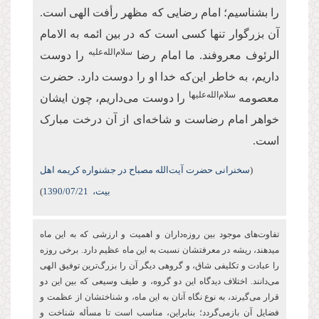
را بشناسیم؛ امام رضایی که مظهر رأفت الهی است.
آن بزرگوار تنها کسی است که در بین ائمه به الامام
سلام‌الله‌علیه
الرئوف معروفند. ما امام رضا
را دوست
داریم، به خاطر این‌که خدا او را دوست دارد. حضرت
سلام‌الله‌علیها
معصومه
را دوست می‌داریم، چون ایشان
خواهر امام رضاست و شاخه‌ای از آن درخت مبارک
است.
(
سخنرانی حضرت آیت‌الله مصباح در جشنواره کریمه اهل
بیت،
/07/21
1390
)
تفاوت‌های موجود بین روزه‌‏داران و اهمیت و ارزشی كه به این ماه
می‏دهند، ریشه در معرفتشان نسبت به این ماه عظیم دارد. برخی روزه
را عبادت و تكلیفی شاق، و گروهی دیگر آن را بزرگ‌ترین توفیق الهی
می‌دانند. اختلاف دیدگاه این دو گروه، و طیف وسیعی که بین این دو
قرار می‌گیرند، به نوع نگاه آنان به این ماه، و شناختشان از عظمت و
فضایل آن بازمی‌گردد؛ بنابراین، مناسب است تا مسأله شناخت و