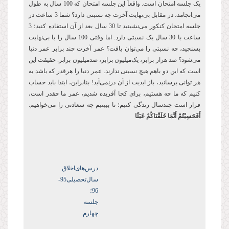
یک جلسه امتحان است. واقعاً این جلسه امتحان که 100 سال به طول
می‌انجامد، در مقابل بی‌نهایت آخرت چه نسبتی دارد؟ شما 3 ساعت در
جلسه امتحان کنکور می‌نشینید تا 30 سال بعد از آن استفاده کنید؛ 3
ساعت با 30 سال یک نسبتی دارد. اما وقتی 100 سال را با بی‌نهایت
بسنجید، چه نسبتی را می‌توان یافت؟ عمر آخرت چند برابر عمر دنیا
می‌شود؟ صد هزار برابر، یک‌میلیون برابر، صدمیلیون برابر. حقیقت این
است که این دو باهم هیچ نسبتی ندارند. عمر دنیا را هرقدر که باشد به
هر توانی برسانید، باز ابدیت از آن درنمی‌آید! بنابراین، ابتدا باید حساب
کنیم که ما چه هستیم، برای کجا آفریده شدیم، عمر ما چقدر است،
قرار است چندسال زندگی کنیم؛ تا ببینیم چه سعادتی را می‌خواهیم:
أَفَحَسِبْتُمْ أَنَّمَا خَلَقْنَاكُمْ عَبَثًا
درس‌های‌اخلاق
سال‌تحصیلی‌95-
96؛
جلسه
چهارم