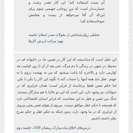
آن پست‌ استفاده کند! این کار چقدر زشت و
خسارتبار است که منِ روحانی جهنمی شوم برای
اینکه آن آقا می‌خواهد از پست و مقامش
سوءاستفاده کند!
تحلیلی روان‌شناختی از تحولات صدر اسلام؛ جلسه
نهم؛ مراتب ارزش کارها
این عقل است که میاندیشد که این کار در همین جا، در خانواده ام، در
محیط، در شهر، در زندگی تا دم مرگ، حتی بعد از آن تا روز قیامت چه
لوازمی دارد و بالاخره آیا باعث میشود که من به بهشت بروم یا به
جهنم. عقل باید همه اینها را حساب کند تا بگوید این کار را بکن یا نکن.
اما حکم نفس فقط برخاسته از غرایز است؛ همان غرایزی که در
حیوانات نیز وجود دارد. این است که این دو غالبا با هم سازگار نیستند.
جنگ بین نفس و عقل به این معناست که غرایز انسان اقتضائاتی دارد
که همیشه با حکم عقل موافق نیست. پیروی از هوای نفس یعنی پیروی
از غرایزی که در ما وجود دارد، بدون اینکه به حکم عقل و حکم شرع
نظر داشته باشیم.
درس‌های اخلاق ماه مبارک رمضان 1439، جلسه دوم