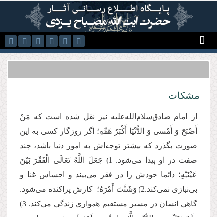
رفتن به محتوای اصلی
مشکات
از امام صادق‌سلام‌الله‌علیه نیز نقل شده است که مَنْ‏
أَصْبَحَ‏ وَ أَمْسى‏ وَ الدُّنْیَا أَكْبَرُ هَمِّهِ؛ اگر روزگار کسی به این
صورت بگذرد که بیشتر توجه‌اش به امور دنیا باشد، چند
صفت در او پیدا می‌شود. 1) جَعَلَ اللَّهُ تَعَالَى الْفَقْرَ بَیْنَ
عَیْنَیْهِ؛ دائما خودش را در فقر می‌بیند و احساس غنا و
بی‌نیازی نمی‌کند.2) وَشَتَّتَ أَمْرَهُ؛ کارش پراکنده می‌شود.
گاهی انسان در مسیر مستقیم همواری زندگی می‌کند. 3)