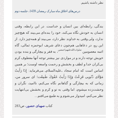
نظر داشته باشیم.
درس‌های اخلاق ماه مبارک رمضان 1439، جلسه دوم
بندگی، رابطه‌ای بین انسان و خداست. در این رابطه، وقتی
انسان به خودش نگاه می‌کند، خود را بنده‌ای می‌بیند که هیچ‌چیز
ندارد، ولی وقتی به خداوند نظر دارد، می‌بیند او همه‌چیز دارد. از
این‌ رو، در دعاهایی هم‌چون دعای شریف ابو‌حمزه ثمالی، گاه
صلوات‌‌الله‌‌عليهم‌‌اجمعين
ائمه معصومین
، به فقر و بیچارگی و بنده بودن
خویش توجه دارند و در مواردی نیز بیشتر توجه آنها معطوف كرم
بی‌کران خدا و لطف و بخشش و رحمت واسعه اوست؛ بر همین
اساس است كه امام سجاد ـ‌علیه‌السلام‌ـ می‌فرماید: إِذَا رَأَیتُ
مَوْلَای ذُنُوبِی فَزِعْتُ وَإِذَا رَأَیتُ عَفْوَكَ طَمِعْت؛ ای سرور من،
زمانی که به بیچارگی و گناهانم نگاه می‌کنم، ناامید، نگران و
وحشت‌زده می‏شوم، اما وقتی به تو و كرم و بخشش بی‌انتهایت
نظر می‌کنم، امیدوار ‏می‌شوم و به طمع می‌افتم....
کتاب
صهبای حضور،
ص283