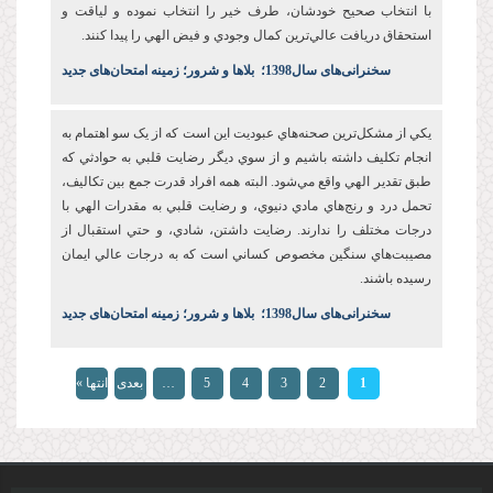
با انتخاب صحيح خودشان، طرف خير را انتخاب نموده و لياقت و
استحقاق دريافت عالي‌ترين کمال وجودي و فيض الهي را پيدا کنند.
س
خنرانی‌های سال1398
؛
بلاها و شرور؛ زمینه امتحان‌های جدید
يکي از مشکل‌ترين صحنه‌هاي عبوديت این است که از يک سو اهتمام به
انجام تکليف داشته باشيم و از سوي ديگر رضايت قلبي به حوادثي که
طبق تقدير الهي واقع مي‌شود. البته همه افراد قدرت جمع بين تکاليف،
تحمل درد و رنج‌هاي مادي دنيوي، و رضايت قلبي به مقدرات الهي با
درجات مختلف را ندارند. رضايت‌ داشتن، شادي، و حتي استقبال از
مصيبت‌هاي سنگين مخصوص کساني است که به درجات عالي ايمان
رسيده باشند.
س
خنرانی‌های سال1398
؛
بلاها و شرور؛ زمینه امتحان‌های جدید
صفحه‌ها
1
2
3
4
5
…
بعدی
انتها »
›