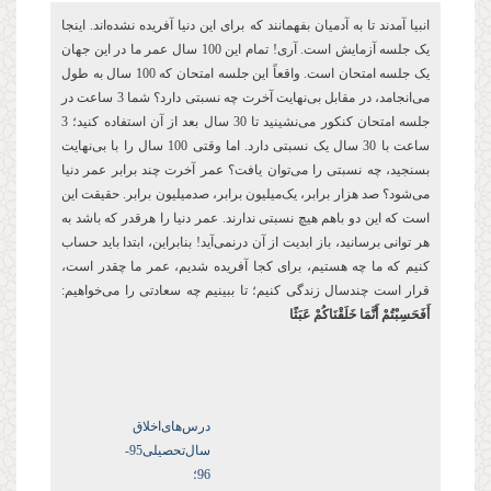
انبیا آمدند تا به آدمیان بفهمانند که برای این دنیا آفریده نشده‌اند. اینجا
یک جلسه آزمایش است. آری! تمام این 100 سال عمر ما در این جهان
یک جلسه امتحان است. واقعاً این جلسه امتحان که 100 سال به طول
می‌انجامد، در مقابل بی‌نهایت آخرت چه نسبتی دارد؟ شما 3 ساعت در
جلسه امتحان کنکور می‌نشینید تا 30 سال بعد از آن استفاده کنید؛ 3
ساعت با 30 سال یک نسبتی دارد. اما وقتی 100 سال را با بی‌نهایت
بسنجید، چه نسبتی را می‌توان یافت؟ عمر آخرت چند برابر عمر دنیا
می‌شود؟ صد هزار برابر، یک‌میلیون برابر، صدمیلیون برابر. حقیقت این
است که این دو باهم هیچ نسبتی ندارند. عمر دنیا را هرقدر که باشد به
هر توانی برسانید، باز ابدیت از آن درنمی‌آید! بنابراین، ابتدا باید حساب
کنیم که ما چه هستیم، برای کجا آفریده شدیم، عمر ما چقدر است،
قرار است چندسال زندگی کنیم؛ تا ببینیم چه سعادتی را می‌خواهیم:
أَفَحَسِبْتُمْ أَنَّمَا خَلَقْنَاكُمْ عَبَثًا
درس‌های‌اخلاق
سال‌تحصیلی‌95-
96؛