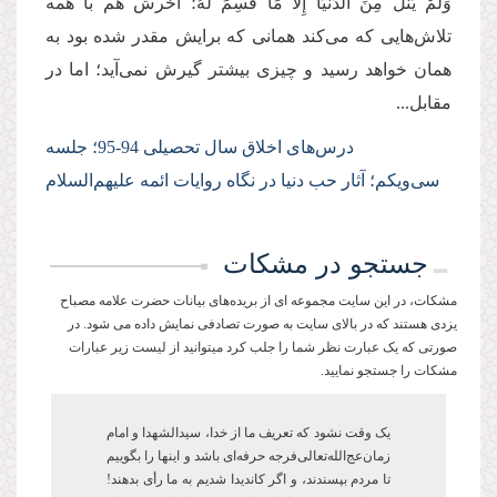
وَلَمْ یَنَلْ مِنَ الدُّنْیَا إِلَّا مَا قُسِمَ لَهُ؛ آخرش هم با همه
تلاش‌هایی که می‌کند همانی که برایش مقدر شده بود به
همان خواهد رسید و چیزی بیشتر گیرش نمی‌آید؛ اما در
مقابل...
درس‌های اخلاق سال تحصیلی 94-95
؛ جلسه
سی‌‌ویکم؛
آثار حب دنیا در نگاه روایات ائمه علیهم‌السلام
جستجو در مشکات
مشکات، در این سایت مجموعه ای از بریده‌های بیانات حضرت علامه مصباح
یزدی هستند که در بالای سایت به صورت تصادفی نمایش داده می شود. در
صورتی که یک عبارت نظر شما را جلب کرد میتوانید از لیست زیر عبارات
مشکات را جستجو نمایید.
یک وقت نشود که تعریف ما از خدا، سیدالشهدا و امام
زمان‌عج‌الله‌تعالی‌فرجه حرفه‌ای باشد و این­ها را بگوییم
تا مردم بپسندند، و اگر کاندیدا شدیم به ما رأی بدهند!