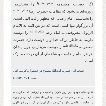
سلام‌الله‌علیها
اگر حضرت معصومه
را بشناسیم،
سلام‌الله‌علیه
روزنه‌ای می‌شود که مقامات حضرت رضا
را بشناسیم؛ امام رضایی که مظهر رأفت الهی است.
آن بزرگوار تنها کسی است که در بین ائمه به الامام
سلام‌الله‌علیه
الرئوف معروفند. ما امام رضا
را دوست
داریم، به خاطر این‌که خدا او را دوست دارد. حضرت
سلام‌الله‌علیها
معصومه
را دوست می‌داریم، چون ایشان
خواهر امام رضاست و شاخه‌ای از آن درخت مبارک
است.
(
سخنرانی حضرت آیت‌الله مصباح در جشنواره کریمه اهل
بیت،
/07/21
1390
)
تفاوت‌های موجود بین روزه‌‏داران و اهمیت و ارزشی كه به این ماه
می‏دهند، ریشه در معرفتشان نسبت به این ماه عظیم دارد. برخی روزه
را عبادت و تكلیفی شاق، و گروهی دیگر آن را بزرگ‌ترین توفیق الهی