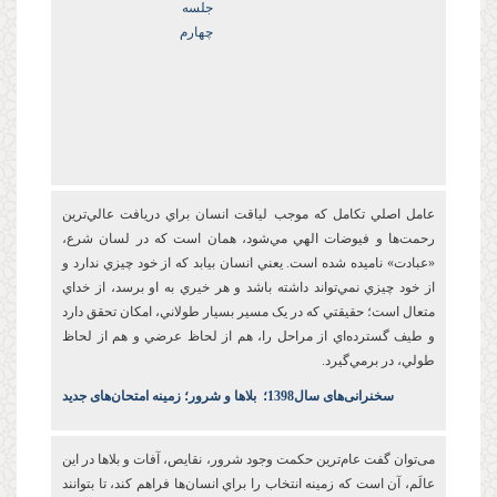
جلسه
چهارم
عامل اصلي تکامل که موجب لياقت انسان براي دريافت عالي‌ترين
رحمت‌ها و فيوضات الهي مي‌شود، همان است که در لسان شرع،
«عبادت» ناميده شده است. يعني انسان بيابد که از خود چيزي ندارد و
از خود چيزي نمي‌تواند داشته باشد و هر خيري به او برسد، از خداي
متعال است؛ حقيقتي که در يک مسير بسيار طولاني، امکان تحقق دارد
و طيف گسترده‌اي از مراحل را، هم از لحاظ عرضي و هم از لحاظ
طولي، در برمي‌گيرد.
س
خنرانی‌های سال1398
؛
بلاها و شرور؛ زمینه امتحان‌های جدید
می‌توان گفت عام‌ترين حکمت وجود شرور، نقايص، آفات و بلاها در اين
عالَم، آن است که زمينه انتخاب را براي انسان‌ها فراهم کند، تا بتوانند