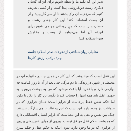
بدتر این که نکند ما واسطه شویم برای این‌که کسان
دیگری زمینه دین‌فروشی پیدا کنند، و از کسی تعریف
کنیم که مردم به آن رأی ‌بدهند تا او سر کار بیاید و از
آن پست‌ استفاده کند! این کار چقدر زشت و
خسارتبار است که منِ روحانی جهنمی شوم برای
اینکه آن آقا می‌خواهد از پست و مقامش
سوءاستفاده کند!
تحلیلی روان‌شناختی از تحولات صدر اسلام؛ جلسه
نهم؛ مراتب ارزش کارها
این عقل است که میاندیشد که این کار در همین جا، در خانواده ام، در
محیط، در شهر، در زندگی تا دم مرگ، حتی بعد از آن تا روز قیامت چه
لوازمی دارد و بالاخره آیا باعث میشود که من به بهشت بروم یا به
جهنم. عقل باید همه اینها را حساب کند تا بگوید این کار را بکن یا نکن.
اما حکم نفس فقط برخاسته از غرایز است؛ همان غرایزی که در
حیوانات نیز وجود دارد. این است که این دو غالبا با هم سازگار نیستند.
جنگ بین نفس و عقل به این معناست که غرایز انسان اقتضائاتی دارد
که همیشه با حکم عقل موافق نیست. پیروی از هوای نفس یعنی پیروی
از غرایزی که در ما وجود دارد، بدون اینکه به حکم عقل و حکم شرع