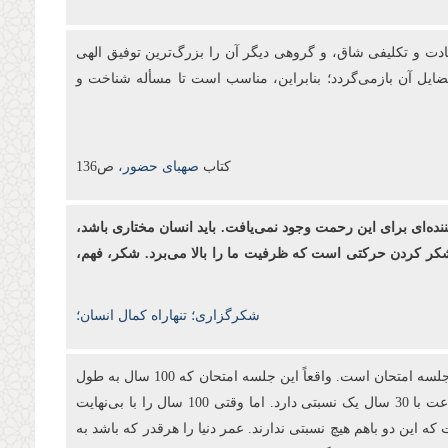
بادت و تكلیفی شاق، و گروهی دیگر آن را بزرگ‌ترین توفیق الهی
فضایل آن بازمی‌گردد؛ بنابراین، مناسب است تا مسأله شناخت و
کتاب
صهبای حضور،
ص136
ننده‌ای برای این رحمت وجود نمی‌یافت. باید انسان مختاری باشد،
د. شکر کردن حرکتی است که ظرفیت ما را بالا می‌برد. شکر، فهم،
شکرگزاری؛ تنهاراه کمال انسان؛
انبیا آمدند تا به آدمیان بفهمانند که برای این دنیا آفریده نشده‌اند. اینجا یک جلسه آزمایش است. آری! تمام این 100 سال عمر ما در این جهان یک جلسه امتحان است. واقعاً این جلسه امتحان که 100 سال به طول
می‌انجامد، در مقابل بی‌نهایت آخرت چه نسبتی دارد؟ شما 3 ساعت در جلسه امتحان کنکور می‌نشینید تا 30 سال بعد از آن استفاده کنید؛ 3 ساعت با 30 سال یک نسبتی دارد. اما وقتی 100 سال را با بی‌نهایت
ه این دو باهم هیچ نسبتی ندارند. عمر دنیا را هرقدر که باشد به