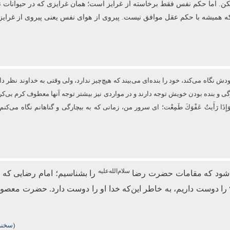
ا نکن. اما حکم نفس فقط برخاسته از غرایز است؛ همان غرایزی که در حیوانات نی
که همیشه با حکم عقل موافق نیست. پیروی از هوای نفس یعنی پیروی از غرایز
نگاه می‌کند، خود را بنده‌ای می‌بیند که هیچ‌چیز ندارد، ولی وقتی به خداوند نظر دار
ارگی و بنده بودن خویش توجه دارند و در مواردی نیز بیشتر توجه آنها معطوف كرم
فَزِعْتُ وَإِذَا رَأَیتُ عَفْوَكَ طَمِعْت؛ ای سرور من، زمانی که به بیچارگی و گناهانم نگ
سلام‌الله‌علیه
می‌شود که مقامات حضرت رضا
را بشناسیم؛ امام رضایی که 
را دوست داریم، به خاطر این‌که خدا او را دوست دارد. حضرت معصو
(
سخنرا