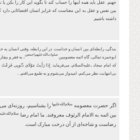
جهنم. عقل باید همه اینها را حساب کند تا بگوید این کار را بکن ی
بین نفس و عقل به این معناست که غرایز انسان اقتضائاتی دارد 
داشته باشیم.
بندگی، رابطه‌ای بین انسان و خداست. در این رابطه، وقتی انسان به خودش 
صلوات‌‌الله‌‌عليهم‌‌اجمعين
ابو‌حمزه ثمالی، گاه ائمه معصومین
، به فقر و بیچ
كه امام سجاد ـ‌علیه‌السلام‌ـ می‌فرماید: إِذَا رَأَیتُ مَوْلَای ذُنُوبِی 
بی‌انتهایت نظر می‌کنم، امیدوار ‏می‌شوم و به طمع می‌افتم....
سلام‌الله‌علیها
اگر حضرت معصومه
را بشناسیم، روزنه‌ای 
سلام‌الله‌علیه
بین ائمه به الامام الرئوف معروفند. ما امام رضا
رضاست و شاخه‌ای از آن درخت مبارک است.