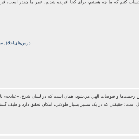
 باید حساب کنیم که ما چه هستیم، برای کجا آفریده شدیم، عمر ما چقدر است، قر
درس‌های‌اخلاق سال‌تحصیلی‌5
رحمت‌ها و فيوضات الهي مي‌شود، همان است که در لسان شرع، «عبادت» ناميد
عال است؛ حقيقتي که در يک مسير بسيار طولاني، امکان تحقق دارد و طيف گست