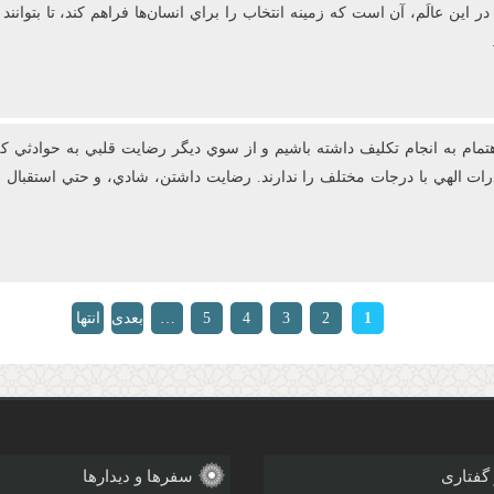
 اين عالَم، آن است که زمينه انتخاب را براي انسان‌ها فراهم کند، تا بتوانن
ام به انجام تکليف داشته باشيم و از سوي ديگر رضايت قلبي به حوادثي که 
قدرات الهي با درجات مختلف را ندارند. رضايت‌ داشتن، شادي، و حتي استق
1
2
3
4
5
…
بعدی
انتها
»
›
 گفتاری
سفرها و دیدارها