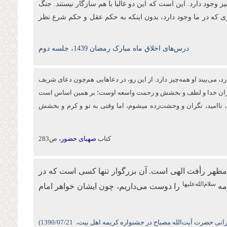
ز وجود دارد. این است که این دو غالبا با هم سازگار نیستند. جنگ
ی که در ما وجود دارد، بدون اینکه به حکم عقل و حکم شرع نظر
درس‌های اخلاق ماه مبارک رمضان 1439، جلسه دوم
د، می‌بیند او همه‌چیز دارد. از این‌ رو، در دعاهایی هم‌چون دعای شریف
 بی‌کران خدا و لطف و بخشش و رحمت واسعه اوست؛ بر همین اساس است
اه می‌کنم، ناامید، نگران و وحشت‌زده می‏شوم، اما وقتی به تو و كرم و بخشش
کتاب
صهبای حضور،
ص283
مظهر رأفت الهی است. آن بزرگوار تنها کسی است که در
سلام‌الله‌علیها
مه
را دوست می‌داریم، چون ایشان خواهر امام
نی حضرت آیت‌الله مصباح در جشنواره کریمه اهل بیت،
/07/21
1390
)