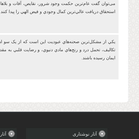
می‌توان گفت عام‌ترين حکمت وجود شرور، نقايص، آفات و بلاها در
استحقاق دريافت عالي‌ترين کمال وجودي و فيض الهي را پيدا کنند.
يکي از مشکل‌ترين صحنه‌هاي عبوديت این است که از يک سو اهتم
تکاليف، تحمل درد و رنج‌هاي مادي دنيوي، و رضايت قلبي به م
ايمان رسيده باشند.
صفحه‌ها
آثار نوشتاری
آثار