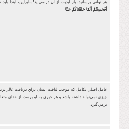
هر توانی برسانید، باز ابدیت از آن درنمی‌آید! بنابراین، ابتدا
أَفَحَسِبْتُمْ أَنَّمَا خَلَقْنَاكُمْ عَبَثًا
عامل اصلي تکامل که موجب لياقت انسان براي دريافت عالي‌ترين 
چيزي نمي‌تواند داشته باشد و هر خيري به او برسد، از خداي مت
برمي‌گيرد.