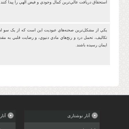
استحقاق دريافت عالي‌ترين کمال وجودي و فيض الهي را پيدا کنند.
يکي از مشکل‌ترين صحنه‌هاي عبوديت این است که از يک سو اهتم
تکاليف، تحمل درد و رنج‌هاي مادي دنيوي، و رضايت قلبي به م
ايمان رسيده باشند.
صفحه‌ها
آثار نوشتاری
آثار