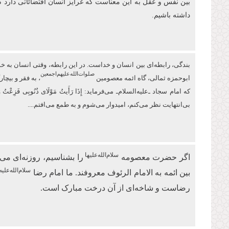
بین نفس و عقل به این معناست که غرایز انسان اقتضائاتی دارد 
داشته باشیم.
بندگی، رابطه‌ای بین انسان و خداست. در این رابطه، وقتی انسان به خودش 
صلوات‌‌الله‌‌عليهم‌‌اجمعين
ابو‌حمزه ثمالی، گاه ائمه معصومین
، به فقر و بیچ
كه امام سجاد ـ‌علیه‌السلام‌ـ می‌فرماید: إِذَا رَأَیتُ مَوْلَای ذُنُوبِی 
بی‌انتهایت نظر می‌کنم، امیدوار ‏می‌شوم و به طمع می‌افتم....
سلام‌الله‌علیها
اگر حضرت معصومه
را بشناسیم، روزنه‌ای 
سلام‌الله‌علیه
بین ائمه به الامام الرئوف معروفند. ما امام رضا
رضاست و شاخه‌ای از آن درخت مبارک است.