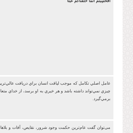
أَفَحَسِبْتُمْ أَنَّمَا خَلَقْنَاكُمْ عَبَثًا
عامل اصلي تکامل که موجب لياقت انسان براي دريافت عالي‌ترين 
چيزي نمي‌تواند داشته باشد و هر خيري به او برسد، از خداي مت
برمي‌گيرد.
می‌توان گفت عام‌ترين حکمت وجود شرور، نقايص، آفات و بلاها در