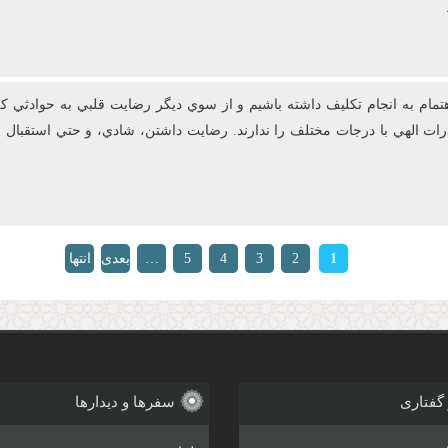
ام به انجام تکليف داشته باشيم و از سوي ديگر رضايت قلبي به حوادثي که 
قدرات الهي با درجات مختلف را ندارند. رضايت‌ داشتن، شادي، و حتي استق
1
2
3
4
5
…
بعدی
انتها
»
›
 گفتاری
سفرها و دیدارها