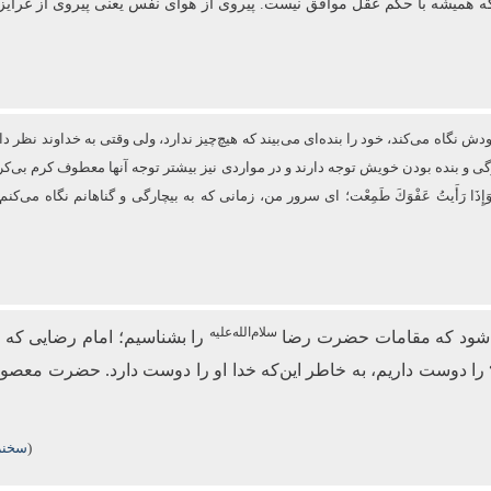
که همیشه با حکم عقل موافق نیست. پیروی از هوای نفس یعنی پیروی از غرایز
نگاه می‌کند، خود را بنده‌ای می‌بیند که هیچ‌چیز ندارد، ولی وقتی به خداوند نظر دار
ارگی و بنده بودن خویش توجه دارند و در مواردی نیز بیشتر توجه آنها معطوف كرم
فَزِعْتُ وَإِذَا رَأَیتُ عَفْوَكَ طَمِعْت؛ ای سرور من، زمانی که به بیچارگی و گناهانم نگ
سلام‌الله‌علیه
می‌شود که مقامات حضرت رضا
را بشناسیم؛ امام رضایی که 
را دوست داریم، به خاطر این‌که خدا او را دوست دارد. حضرت معصو
(
سخنرا