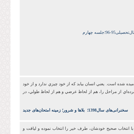
9-96؛جلسه چهارم
ه شده است. يعني انسان بيابد که از خود چيزي ندارد و از خود
رده‌اي از مراحل را، هم از لحاظ عرضي و هم از لحاظ طولي، در
س
خنرانی‌های سال1398
؛
بلاها و شرور؛ زمینه امتحان‌های جدید
د با انتخاب صحيح خودشان، طرف خير را انتخاب نموده و لياقت و