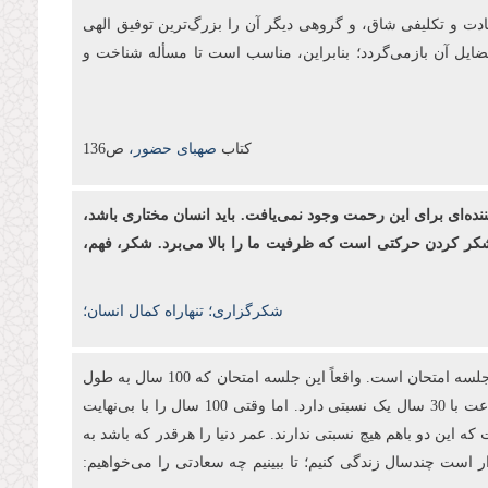
بادت و تكلیفی شاق، و گروهی دیگر آن را بزرگ‌ترین توفیق الهی
فضایل آن بازمی‌گردد؛ بنابراین، مناسب است تا مسأله شناخت و
کتاب
صهبای حضور،
ص136
ننده‌ای برای این رحمت وجود نمی‌یافت. باید انسان مختاری باشد،
د. شکر کردن حرکتی است که ظرفیت ما را بالا می‌برد. شکر، فهم،
شکرگزاری؛ تنهاراه کمال انسان؛
انبیا آمدند تا به آدمیان بفهمانند که برای این دنیا آفریده نشده‌اند. اینجا یک جلسه آزمایش است. آری! تمام این 100 سال عمر ما در این جهان یک جلسه امتحان است. واقعاً این جلسه امتحان که 100 سال به طول
می‌انجامد، در مقابل بی‌نهایت آخرت چه نسبتی دارد؟ شما 3 ساعت در جلسه امتحان کنکور می‌نشینید تا 30 سال بعد از آن استفاده کنید؛ 3 ساعت با 30 سال یک نسبتی دارد. اما وقتی 100 سال را با بی‌نهایت
ه این دو باهم هیچ نسبتی ندارند. عمر دنیا را هرقدر که باشد به
ار است چندسال زندگی کنیم؛ تا ببینیم چه سعادتی را می‌خواهیم: