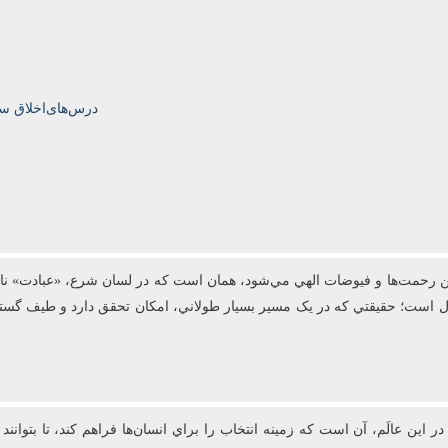
درس‌های‌اخلاق سال‌تحصیلی‌5
رحمت‌ها و فيوضات الهي مي‌شود، همان است که در لسان شرع، «عبادت» ناميد
عال است؛ حقيقتي که در يک مسير بسيار طولاني، امکان تحقق دارد و طيف گست
 اين عالَم، آن است که زمينه انتخاب را براي انسان‌ها فراهم کند، تا بتوانن