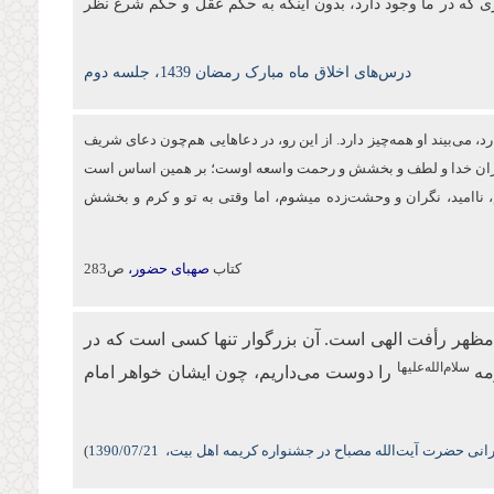
ی که در ما وجود دارد، بدون اینکه به حکم عقل و حکم شرع نظر
درس‌های اخلاق ماه مبارک رمضان 1439، جلسه دوم
د، می‌بیند او همه‌چیز دارد. از این‌ رو، در دعاهایی هم‌چون دعای شریف
 بی‌کران خدا و لطف و بخشش و رحمت واسعه اوست؛ بر همین اساس است
اه می‌کنم، ناامید، نگران و وحشت‌زده می‏شوم، اما وقتی به تو و كرم و بخشش
کتاب
صهبای حضور،
ص283
مظهر رأفت الهی است. آن بزرگوار تنها کسی است که در
سلام‌الله‌علیها
مه
را دوست می‌داریم، چون ایشان خواهر امام
نی حضرت آیت‌الله مصباح در جشنواره کریمه اهل بیت،
/07/21
1390
)