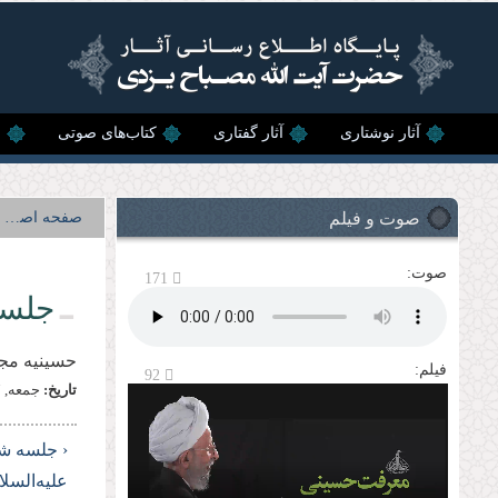
رفتن به محتوای اصلی
آثار نوشتاری
آثار گفتاری
کتاب‌های صوتی
ن
صوت و فیلم
صفحه اصلی
صوت:
171
جلسه
حسینیه مج
فیلم:
92
تاریخ:
جمعه, 7 شهريور, 1399
‹ جلسه ش
علیه‌السلا