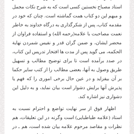
استاد مصباح نخستین كسى است كه به شرح نكات مجمل
و مبهم این دو كتاب همت گماشته است. چنان كه خود در
مقدمه كتاب، پس از شكرگذارى به درگاه خداوند به خاطر
نعمت مصاحبت با علامه(رحمه الله) و استفاده فراوان از
محضر ایشان، و ضمن گران قدر و نفیس شمردن نهایة
الحكمه، مى گوید پس از مدت ها افتخار تدریس این كتاب،
در صدد برآمده است تا براى توضیح مطالب و تسهیل
طریق وصول به آنها، بعضى مطالب را از كتب سایر حكما
بر آن بیفزاید و در عین حال برخى امورى را كه فهم یا
پذیرش آنها برایش دشوار است بیان نماید، و به دلیل این
دشوارى نیز اشاره كند.
اظهار فوق از سر نهایت تواضع و احترام نسبت به
استاد (علامه طباطبایى) است وگرنه در این تعلیقات، هم
نظرات و مقاصد مرحوم علامه بیان شده است، هم ـ در