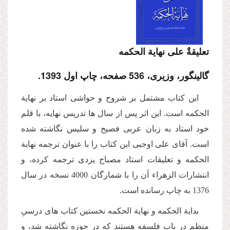
تعلیقةٌ على نهایة الحكمه
گالینگور، وزیری، 536 صفحه، چاپ اول 1393.
این كتاب مشتمل بر شروح و حواشى استاد بر نهایة
الحكمه است. این اثر پس از سال ها تدریس نهایه، با قلم
خود استاد به زبان عربى فصیح و سلیس نگاشته شده
است. آقاى على اوجبى این كتاب را با عنوان ترجمه نهایة
الحكمه و تعلیقات استاد مصباح یزدى ترجمه كرده، و
انتشارات الزهراء آن را با شمارگان 4000 نسخه در سال
1376 به چاپ رسانده است.
بدایة الحكمه و نهایة الحكمه نخستین كتاب هاى درسىِ
منظم در باب فلسفه هستند كه در حوزه نگاشته شد، و