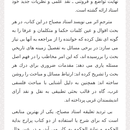
نهایت تواضع و فروتنى ـ نقد علمى و نظریات جدید خود
استاد ارائه گشته است.
مترجمِ اثر مى نویسد استاد مصباح در این كتاب، در هر
بحث اقوال و عین كلمات حكما و متكلمان و عرفا را به
گونه اى نقل كرده كه خواننده را از مراجعه به آنها بى نیاز
مى سازد; در برخى مسائل به تفصیلْ زمینه هاى تاریخىِ
بحث را بررسیده اند، كه این امر مخاطب را در فهم اصل
مسئله یارى مى دهد; مقدمات ضرورى براى درك هر
بحث را تشریح كرده اند; ارتباط مسائل و مباحث را روشن
ساخته اند; همچنین به دلیل آشنایى با مباحث فلسفى
غرب، گاه در قالب بحثى تطبیقى به نقل و نقد آراى
اندیشمندان غربى پرداخته اند.
بى تردید تعلیقه استاد مصباح، یكى از بهترین منابعى
است كه براى شرح یا استفاده از دو كتاب پرارج بدایة
الحكمه و نهایة الحكمه به كار مى آید، و در عین حال