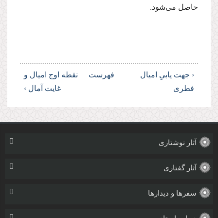
حاصل مى‌شود.
‹ جهت یابىِ امیال
فهرست
نقطه اوج امیال و
فطرى
غایت آمال ›
آثار نوشتاری
آثار گفتاری
سفرها و دیدارها
درباره استاد