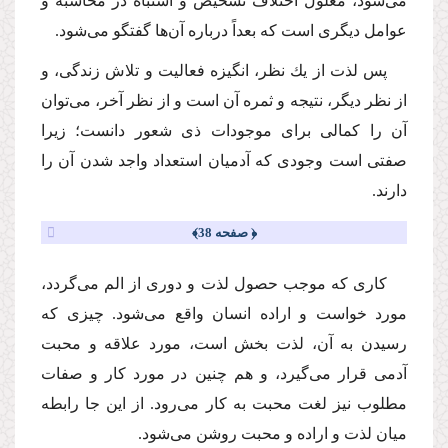
مى‌شود، معلول اختلاف تشخیص و اشتباه در محاسبه و
عوامل دیگرى است كه بعداً درباره آن‌ها گفتگو مى‌شود.
پس لذت از یك نظر، انگیزه فعالیت و تلاش زندگى، و
از نظر دیگر، نتیجه و ثمره آن است و از نظر آخر، مى‌توان
آن را كمالى براى موجودات ذى شعور دانست؛ زیرا
صفتى است وجودى كه آدمیان استعداد واجد شدن آن را
دارند.
﴿ صفحه 38﴾
كارى كه موجب حصول لذت و دورى از الم مى‌گردد،
مورد خواست و اراده انسان واقع مى‌شود. چیزى كه
رسیدن به آن، لذت بخش است، مورد علاقه و محبت
آدمى قرار مى‌گیرد، و هم چنین در مورد كار و صفات
مطلوب نیز لغت محبت به كار مى‌رود. از این جا رابطه
میان لذت و اراده و محبت روشن مى‌شود.