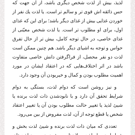
لذیذ، بیش از لذت شخص دیگرى باشد، از آن جهت كه
حس ذائقه اش قوى تر و سالم تر است. یا لذت یك نفر از
خوردن غذایى بیش از غذاى دیگر باشد؛ براى این كه غذاى
اول، براى او مطلوب تر است. یا لذت شخص معیّنى از
غذاى خاصى، در حال توجه كامل، بیش تر از حال تفرق
حواس و توجه به اشیاى دیگر باشد. هم چنین ممكن است
لذت دو نفر محصل، از فراگرفتن دانش خاصى متفاوت
باشد در اثر اختلاف‌هایى كه در اعتقاد ایشان در مورد
اهمیت مطلوب بودن و كمال و خیربودن آن وجود دارد.
و نیز روشن است كه دوام لذت، بستگى به دوام
شرایط تحقق آن دارد و با نابودشدن ذات لذت برنده یا
شیئ لذیذ یا تغییر حالت مطلوب بودن آن یا تغییر اعتقاد
شخص یا قطع توجه از آن، لذت مفروض از بین مى‌رود.
تعددى كه میان ذات لذت برنده و شیئ لذت بخش و