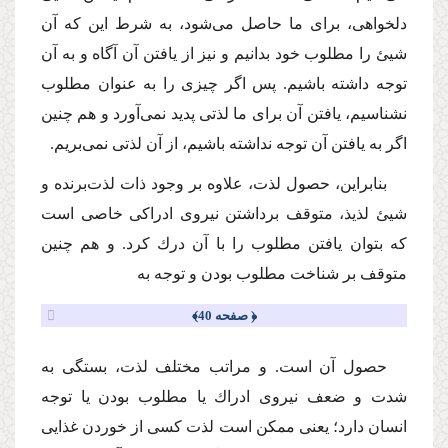
دلخواهى، براى ما حاصل مى‌شود، به شرط این كه آن
شیئ را مطلوب خود بدانیم و نیز از یافتن آن آگاه و به آن
توجه داشته باشیم. پس اگر چیزى را به عنوان مطلوب
نشناسیم، یافتن آن براى ما لذتى پدید نمى‌آورد و هم چنین
اگر به یافتن آن توجه نداشته باشیم، از آن لذتى نمى‌بریم.
بنابراین، حصول لذت، علاوه بر وجود ذات لذت‌برنده و
شیئ لذیذ، متوقف برداشتن نیروى ادراكى خاصى است
كه بتوان یافتن مطلوب را با آن درك كرد. و هم چنین
متوقف بر شناخت مطلوب بودن و توجه به
﴿ صفحه 40﴾
حصول آن است. و مراتب مختلف لذت، بستگى به
شدت و ضعف نیروى ادراك یا مطلوب بودن یا توجه
انسان دارد؛ یعنى ممكن است لذت كسى از خوردن غذایى