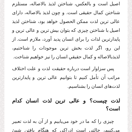
اصیل است و بالعكس، شناختن لذیذ بالاصاله، مستلزم
شناختن كمال حقیقى است. و چون لذیذ بالاصاله، داراى
عالى ترین لذت ممكن الحصول خواهد بود، شناختن لذیذ
اصیل با شناختن چیزى كه بتوان بیش ترین و عالى ترین و
پایدارترین لذات را براى انسان پدید آورد، ملازم است. از
این رو، اگر لذت بخش ترین موجودات را شناختیم،
لذیذبالاصاله و كمال حقیقىِ انسان را نیز خواهیم شناخت.
پس سزاوار است درباره حقیقت لذت و علت اختلاف
مراتب آن تأمل كنیم تا بتوانیم عالى ترین و پایدارترین
لذت‌هاى انسان را بشناسیم.
لذت چیست؟ و عالى ترین لذت انسان كدام
است؟
چیزى را كه ما در خود مى‌یابیم و از آن به لذت تعبیر
مى‌كنیم، حالتى است ادراكى كه هنگام یافتن شیئ