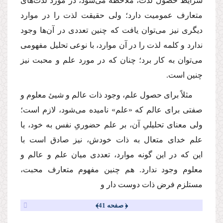
شرایط حصول لذت، ملاحظه مى‌شود، در مورد لذت‌هاى
متعارف عمومیت دارد؛ ولى حقیقت لذت را در موارد
دیگرى نیز مى‌توان یافت كه چنین تعددى در آن‌ها وجود
ندارد و كلمه لذت را در آن موارد، با نوعى تحلیل مفهومى
مى‌توان به كار برد؛ چنان كه در مورد علم و محبت نیز
چنین است.
مثلاً براى حصول علم، وجود ذات عالم و شیئ معلوم و
صفتى براى عالم كه «علم» نامیده مى‌شود، لازم است؛
ولى معناى تحلیلىِ آن، بر علم حضورىِ نفس به خود، یا
علم خداى متعال به ذات خودش، نیز صادق است با
این كه در این گونه موارد، تعددى میان علم و عالم و
معلوم وجود ندارد. هم چنین مفهوم متعارف محبت،
مستلزم فرض ذات دوست دار و
﴿ صفحه 41﴾