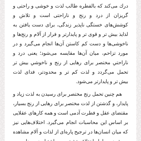
درك مى‌كند كه بالفطره طالب لذت و خوشى و راحتى و
گریزان از درد و رنج و ناراحتى است و تلاش و
كوشش‌هاى خستگى ناپذیر زندگى، براى دست یافتن به
لذایذ بیش تر و قوى تر و پایدارتر و فرار از آلام و رنج‌ها و
ناخوشى‌ها و دست كم كاستن آن‌ها انجام مى‌گیرد و در
مورد تزاحم، میان آن‌ها مقایسه مى‌شود؛ یعنى درد و
ناراحتىِ مختصر براى رهایى از رنج و ناخوشىِ بیش تر
تحمل مى‌گردد و لذت كم تر و محدودتر، فداى لذت
بیش تر و پایدارتر مى‌شود.
هم چنین تحمل رنج مختصر براى رسیدن به لذت زیاد و
پایدار، و گذشتن از لذت مختصر براى رهایى از رنج بسیار،
مقتضاى عقل و فطرت آدمى است و همه كارهاى عقلایى
بر اساس این محاسبات انجام مى‌گیرد. اختلاف‌هایى نیز
كه میان انسان‌ها در ترجیح پاره‌اى از لذات و آلام مشاهده