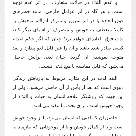
و عدم التذاذ در حالات متعارف، در اثر عدم توجه
است، و هر گاه در اثر عوامل خارجى، مانند خطرهاى
فوق العاده یا در اثر تمرین و تمركز ادراك، توجهش را
كاملا منعطف به خویش و منصرف از اشیاى دیگر كند،
لذت فوق العاده‌اى خواهد برد؛ چنان كه اگر حكم اعدام
كسى صادر شده باشد و آن را غیر قابل لغو پندارد و بعد
متوجه لغوشدن آن گردد، چنان لذتى برایش حاصل
مى‌شود كه قابل مقایسه با هیچ لذتى نیست.
البته لذت در این مثال، مربوط به بازیافتن زندگىِ
دنیوى است كه بعد از یأس از آن حاصل مى‌شود؛ ولى از
این جهت كه روشنگر علاقه انسان به حیات و التذاذ از
وجود خویش است، براى بحث ما مفید مى‌باشد.
حاصل آن كه لذتى كه انسان مى‌برد، یا از وجود خویش
است و یا از كمال خویش و یا از موجوداتى كه نیازمند به
آن‌ها است و به گونه‌اى با آن‌ها ارتباط وجودى دارد. پس