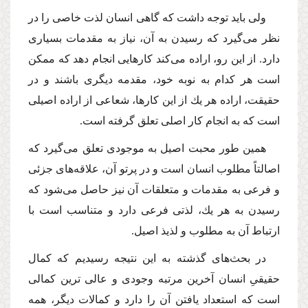
ولى باید توجه داشت كه گاهى انسان لذت خاصى را در
نظر مى‌گیرد كه رسیدن به آن، نیاز به مقدمات بسیارى
دارد. از این رو، اراده مى‌كند كارهایى انجام دهد كه ممكن
است هر كدام به نوبه خود، مقدمه دیگرى باشند و در
حقیقت، اراده هر یك از این كارها، شعاعى از اراده اصیلى
است كه به انجام كار اصلى تعلق گرفته است.
همین طور محبت اصیل به موجودى تعلق مى‌گیرد كه
اصالتاً مطلوب انسان است و در پرتو آن، علاقه‌هاى جزئى
و فرعى به مقدمات و متعلقات آن نیز حاصل مى‌شود كه
رسیدن به هر یك، لذتى فرعى دارد و متناسب است با
ارتباط آن به مطلوب و لذیذ اصیل.
در بحث‌هاى گذشته به این نتیجه رسیدیم كه كمال
حقیقىِ انسان آخرین مرتبه وجودى و عالى ترین كمالى
است كه استعداد یافتن آن را دارد و كمالات دیگر، همه