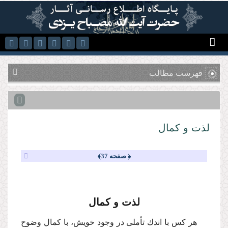
رفتن به محتوای اصلی
فهرست مطالب
لذت و كمال
﴿ صفحه 37﴾
لذت و كمال
هر كس با اندك تأملى در وجود خویش، با كمال وضوح