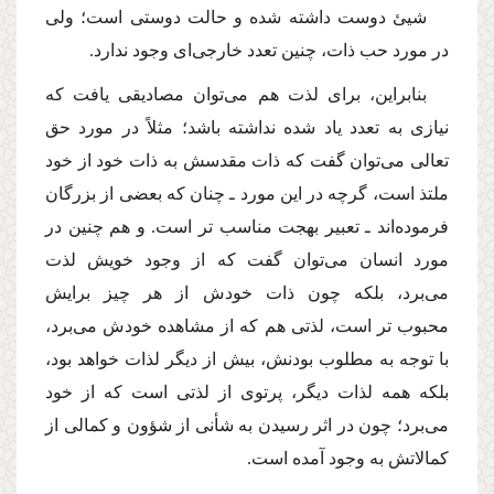
شیئ دوست داشته شده و حالت دوستى است؛ ولى
در مورد حب ذات، چنین تعدد خارجى‌اى وجود ندارد.
بنابراین، براى لذت هم مى‌توان مصادیقى یافت كه
نیازى به تعدد یاد شده نداشته باشد؛ مثلاً در مورد حق
تعالى مى‌توان گفت كه ذات مقدسش به ذات خود از خود
ملتذ است، گرچه در این مورد ـ چنان كه بعضى از بزرگان
فرموده‌اند ـ تعبیر بهجت مناسب تر است. و هم چنین در
مورد انسان مى‌توان گفت كه از وجود خویش لذت
مى‌برد، بلكه چون ذات خودش از هر چیز برایش
محبوب تر است، لذتى هم كه از مشاهده خودش مى‌برد،
با توجه به مطلوب بودنش، بیش از دیگر لذات خواهد بود،
بلكه همه لذات دیگر، پرتوى از لذتى است كه از خود
مى‌برد؛ چون در اثر رسیدن به شأنى از شؤون و كمالى از
كمالاتش به وجود آمده است.