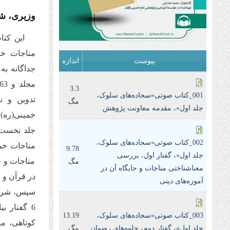
وزیری، شومیز، 592 صفحه، چاپ اول
این کتا
مناجات خ
پیوست
اندازه
جداگانه به
3.3
001_کتاب صوتی«سجاده‌های سلوک،
تدوین و 
مگ
جلد اول»، مقدمه معاونت پژوهش
خمینی(ره)
002_کتاب صوتی«سجاده‌های سلوک،
9.78
جلد اول»، گفتار اول، بررسی
مناجات و ج
مگ
معنا‌شناختی مناجات و جایگاه آن در
در قرآن و 
آموزه‌های دینی
سپس، شرح 
6 گفتار 
003_کتاب صوتی«سجاده‌های سلوک،
13.19
کوتاهی، مف
جلد اول»، گفتار دوم، جلوه‌های رضوان
مگ