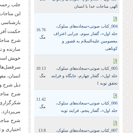
جلب رحمت 
الهی مناجات خدا با انسان
این مناجات
بازشناسی ن
004_کتاب صوتی«سجاده‌های سلوک،
16.76
حکمت آفری
جلد اول»، گفتار سوم، چرایی اعتراف
مگ
شرح مناجات
معصومین علیه‌السلام به قصور و
کوتاهی
سازنده و ت
خویش است
سرفصل‌های
005_کتاب صوتی«سجاده‌های سلوک،
10.13
انسان، مفه
جلد اول»، گفتار چهارم، جایگاه و فرایند
مگ
تحقق توبه 1
ذیل شرح و 
11.42
شکرگزاری ب
006_کتاب صوتی«سجاده‌های سلوک،
مگ
جلد اول»، گفتار پنجم، فرایند توبه
می‌پردازد.
شرح مناجات
اختیاری و 
007_کتاب صوتی«سجاده‌های سلوک،
13.8