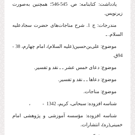
یادداشت: کتابنامه: ص. 545-546؛ همچنین به‌صورت
زیرنویس.
مندرجات: ج 1. شرح مناجات‌های حضرت سجاد
علیه
السلام
. ـ
موضوع: علی‌بن‌حسین(
علیه السلام
)، امام چهارم، 38 -
94ق.
موضوع: دعای خمس عشر ـ ـ نقد و تفسیر.
موضوع: دعاها ـ ـ نقد و تفسیر.
موضوع: مناجات.
شناسه افزوده: سبحانی، کریم، 1342 - ،
شناسه افزوده: مؤسسه آموزشی و پژوهشی امام
خمینی(ره)، انتشارات.