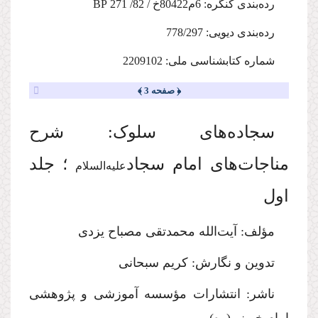
رده‌بندی کنگره: 6م80422خ / 82/ 271
BP
رده‌بندی دیویی: 778/297
شماره کتابشناسی ملی: 2209102
﴿ صفحه 3 ﴾
سجاده‌های سلوک: شرح
مناجات‌های امام سجاد
؛ جلد
علیه‌السلام
اول
مؤلف: آیت‌الله محمدتقی مصباح یزدی
تدوین و نگارش: کریم سبحانی
ناشر: انتشارات مؤسسه آموزشی و پژوهشی