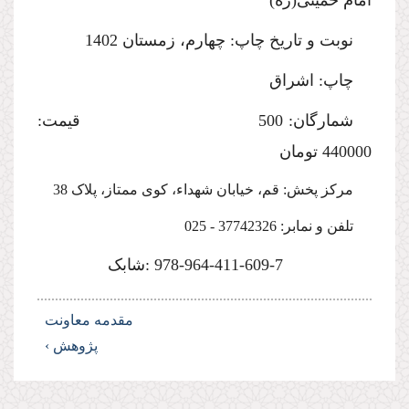
امام خمینی(ره)
نوبت و تاریخ چاپ: چهارم، زمستان 1402
چاپ: اشراق
شمارگان: 500 قیمت:
440000 تومان
مرکز پخش: قم، خیابان شهداء، کوی ممتاز، پلاک 38
تلفن و نمابر: 37742326 - 025
-411-609-7 :شابک
964
-
978
مقدمه معاونت
پژوهش ›