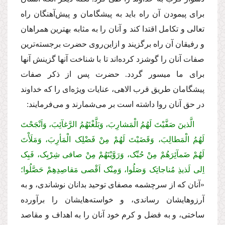
برای پیمودن آن راه باید به پیشگامان و پیش‌آهنگان راه
تعالی و تکامل اقتدا کند و آنان را به مثابه بهترین همراهان
و رفیقان آن راه برگزیند و ازاین‌روی حضرت برجسته‌ترین
صفات آنان را گوشزد کرده‌اند تا با شناخت آنها گزینش آنها
برای ما میسور گردد. حضرت پس از ذکر صفات
پیشگامان طریق قرب الاهی، عنایات ویژه‌ای را که خداوند
در حق آنان روا داشته است بر می‌شمارند و می‌فرمایند:
الَّذینَ صَفَّیْتَ لَهُمُ الْمَشارِبَ، وَبَلَّغْتَهُمُ‏ الرَّغآئِبَ، وَاَنْجَحْتَ
لَهُمُ الْمَطالِبَ، وَقَضَیْتَ لَهُمْ مِنْ فَضْلِک الْمَأرِبَ، وَمَلَأْتَ
لَهُمْ ضَمآئِرَهُمْ مِنْ حُبِّک، وَرَوَّیْتَهُمْ مِنْ صافى‏ شِرْبِک، فَبِک‏
اِلى‏ لَذیذِ مُناجاتِک وَصَلُوا، وَمِنْک اَقْصى‏ مَقاصِدِهِمْ حَصَّلُوا؛
«آنان که از سرچشمه مصفای توحید بدانان نوشاندی، و به
آرزوهایشان رساندی، و خواسته‌هایشان را برآورده
ساختی، و به فضل و کرم خود آنان را به اهداف و مقاصد