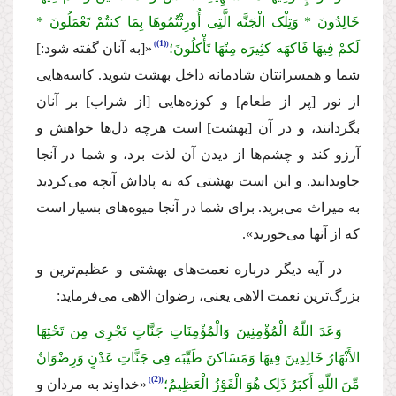
خَالِدُونَ * وَتِلْک الْجَنَّه الَّتِی أُورِثْتُمُوهَا بِمَا کنتُمْ تَعْمَلُونَ *
(1)
لَکمْ فِیهَا فَاکهَه کثِیرَه مِنْهَا تَأْکلُونَ؛
«[به آنان گفته شود:]
شما و همسرانتان شادمانه داخل بهشت شوید. کاسه‌هایی
از نور [پر از طعام] و کوزه‌هایی [از شراب] بر آنان
بگردانند، و در آن [بهشت] است هرچه دل‌ها خواهش و
آرزو کند و چشم‌ها از دیدن آن لذت برد، و شما در آنجا
جاویدانید. و این است بهشتی که به پاداش آنچه می‌کردید
به میراث می‌برید. برای شما در آنجا میوه‌های بسیار است
که از آنها می‌خورید».
در آیه دیگر درباره نعمت‌های بهشتی و عظیم‌ترین و
بزرگ‌ترین نعمت الاهی یعنی، رضوان الاهی می‌فرماید:
وَعَدَ اللّهُ الْمُؤْمِنِینَ وَالْمُؤْمِنَاتِ جَنَّاتٍ تَجْرِی مِن تَحْتِهَا
الأَنْهَارُ خَالِدِینَ فِیهَا وَمَسَاکنَ طَیِّبَه فِی جَنَّاتِ عَدْنٍ وَرِضْوَانٌ
(2)
مِّنَ اللّهِ أَکبَرُ ذَلِک هُوَ الْفَوْزُ الْعَظِیمُ؛
«خداوند به مردان و