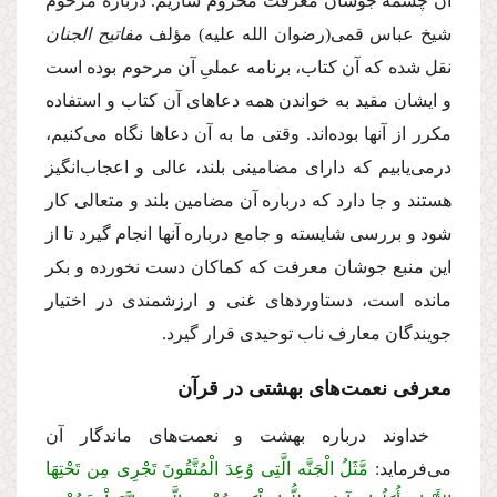
آن چشمه جوشان معرفت محروم سازیم. درباره مرحوم
شیخ عباس قمی
(رضوان الله علیه)
مؤلف
مفاتیح الجنان
نقل شده که آن کتاب، برنامه عملیِ آن مرحوم بوده است
و ایشان مقید به خواندن همه دعاهای آن کتاب و استفاده
مکرر از آنها بوده‌اند. وقتی ما به آن دعاها نگاه می‌کنیم،
درمی‌یابیم که دارای مضامینی بلند، عالی و اعجاب‌انگیز
هستند و جا دارد که درباره آن مضامین بلند و متعالی کار
شود و بررسی شایسته و جامع درباره آنها انجام گیرد تا از
این منبع جوشان معرفت که کماکان دست نخورده و بکر
مانده است، دستاوردهای غنی و ارزشمندی در اختیار
جویندگان معارف ناب توحیدی قرار گیرد.
معرفی نعمت‌های بهشتی در قرآن
خداوند درباره بهشت و نعمت‌های ماندگار آن
می‌فرماید:
مَّثَلُ الْجَنَّه الَّتِی وُعِدَ الْمُتَّقُونَ تَجْرِی مِن تَحْتِهَا