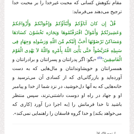
مقام نکوهش کسانی که محبت غیرخدا را بر محبت خدا
ترجیح می‌دهند می‌فرماید:
قُلْ إِن کانَ آبَاؤُکمْ وَأَبْنَآؤُکمْ وَإِخْوَانُکمْ وَأَزْوَاجُکمْ
وَعَشِیرَتُکمْ وَأَمْوَالٌ اقْتَرَفْتُمُوهَا وَتِجَارَه تَخْشَوْنَ کسَادَهَا
وَمَسَاکنُ تَرْضَوْنَهَا أَحَبَّ إِلَیْکم مِّنَ اللّهِ وَرَسُولِهِ وَجِهَادٍ فِی
سَبِیلِهِ فَتَرَبَّصُواْ حَتَّى یَأْتِیَ اللّهُ بِأَمْرِهِ وَاللّهُ لاَ یَهْدِی الْقَوْمَ
(1)
الْفَاسِقِینَ؛
«بگو: اگر پدرانتان و پسرانتان و برادرانتان و
همسرانتان و خویشاوندانتان و مال‌هایی که به ‌دست
آورده‌اید و بازرگانی‌ای که از کسادی آن می‌ترسید و
خانه‌هایی که به آنها دل‌خوشید، در نزد شما از خدا و پیامبر
او و جهاد در راه او دوست داشتنی‌ترند، سپس منتظر
باشید تا خدا فرمانش را [به اجرا در] آورد [کاری که
می‌خواهد بکند] و خدا گروه فاسقان را راهنمایی نمی‌کند».
1. توبه (9)، 24.