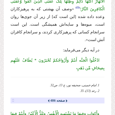
الأَنْهَارُ أُکلُهَا دَآئِمٌ وِظِلُّهَا تِلْک عُقْبَى الَّذِینَ اتَّقَواْ وَّعُقْبَى
(2)
الْکافِرِینَ النَّارُ؛
«وصف آن بهشتی که به پرهیزکاران
وعده داده شده [این است که] از زیر آن جوی‌ها روان
است، میوه‌ها و سایه‌اش همیشگی است. این است
سرانجام کسانی که پرهیزکاری کردند، و سرانجام کافران
آتش است».
در آیه دیگر می‌فرماید:
ادْخُلُوا الْجَنَّه أَنتُمْ وَأَزْوَاجُکمْ تُحْبَرُونَ * یُطَافُ عَلَیْهِم
بِصِحَافٍ مِّن ذَهَبٍ
1. امام خمینی، صحیفه نور، ج 13، ص32.
2. رعد (13)، 35.
﴿ صفحه 486 ﴾
وَأَکوَابٍ وَفِیهَا مَا تَشْتَهِیهِ الْأَنفُسُ وَتَلَذُّ الْأَعْیُنُ وَأَنتُمْ فِیهَا