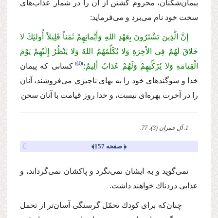
پیمان‌شكنان، محروم گشتن از آن را در شمار عذاب‌هاى
سخت خود نام مى‌برد و مى‌فرماید:
إِنَّ الَّذِینَ یَشْتَرُونَ بِعَهْدِ اللهِ وَأَیْمانِهِمْ ثَمَناً قَلِیلاً أُولئِكَ لا
خَلاقَ لَهُمْ فِی الاْخِرَةِ وَلا یُكَلِّمُهُمُ اللهُ وَلا یَنْظُرُ إِلَیْهِمْ یَوْمَ
(1)
الْقِیامَةِ وَلا یُزَكِّیهِمْ وَلَهُمْ عَذابٌ أَلِیمٌ؛
كسانى كه پیمان
خدا و سوگندهاى خود را به بهاى ناچیزى مى‌فروشند، آنان
را در آخرت بهره‌اى نیست، و خدا روز قیامت با آنان سخن
1. آل عمران (3)، 77.
﴿ صفحه 157﴾
نمى‌گوید و به ایشان نمى‌نگرد و پاكشان نمى‌گرداند، و
عذابى دردناك خواهند داشت.
چنان‌كه براى كودك تحمّل گرسنگى آسان‌تر از تحمل