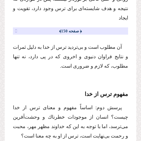
نتیجه و هدف شایسته‌اى براى ترس وجود دارد، تقویت و
ایجاد
﴿ صفحه 150﴾
آن مطلوب است و بى‌تردید ترس از خدا به دلیل ثمرات
و نتایج فراوان دنیوى و اخروى كه در پى دارد، نه تنها
مطلوب، كه لازم و ضرورى است.
مفهوم ترس از خدا
پرسش دوم: اساساً مفهوم و معناى ترس از خدا
چیست؟ انسان از موجودات خطرناك و وحشت‌آفرین
مى‌ترسد، اما با توجه به این كه خداوند مظهر مهر، محبت
و رحمت بى‌نهایت است، ترس از او به چه معنا است؟