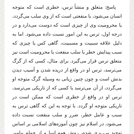
پاسخ: متعلق و منشأ ترس، خطرى است كه متوجه
انسان مى‌شود، یا منفعتى است كه از وى سلب مى‌گردد،
یا محرومیت وى از چیزى است كه دوست مى‌دارد و در
درجه اول، ترس به این امور نسبت داده مى‌شود. اما به
دلیل علاقه سببیت و مسببیت، گاهى كس یا چیزى كه
سبب پیدایش خطر یا سلب منفعت یا محرومیت است نیز
متعلق ترس قرار مى‌گیرد. براى مثال، كسى كه از گرگ
مى‌ترسد، ترس او در واقع از دریده شدن و آسیب دیدن
بدنش است و چون چنین زیانى به وسیله گرگ متوجه او
مى‌گردد، از آن مى‌ترسد یا كسى كه از تاریكى مى‌ترسد،
ترس او در واقع از خطرى است كه ممكن است در
تاریكى متوجه او گردد. با توجه به این كه گاهى ترس به
سبب و عامل خطر، ضرر و سلب منفعت نسبت داده
مى‌شود، در اسلام نیز چون آموزه‌هاى اسلامى بر اساس
توحید پى‌ریزى شده، روش همه انبیا و از جمله پیامبر