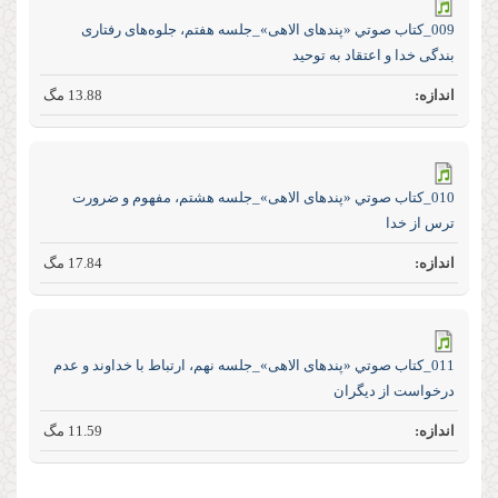
009_كتاب صوتي «پند‌های الاهی»_جلسه هفتم، جلوه‌های رفتاری
بندگی خدا و اعتقاد به توحید
13.88 مگ
010_كتاب صوتي «پند‌های الاهی»_جلسه هشتم، مفهوم و ضرورت
ترس از خدا
17.84 مگ
011_كتاب صوتي «پند‌های الاهی»_جلسه نهم، ارتباط با خداوند و عدم
درخواست از دیگران
11.59 مگ