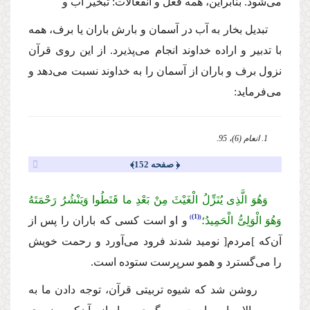
مى‌شود. بنابراین، همه فعل و انفعالات: تبخیر آب و
تبدیل بخار به آب در آسمان و بارش باران یا برف، همه
با تدبیر و اراده خداوند انجام مى‌پذیرد. از این روى قرآن
نزول برف و باران از آسمان را به خداوند نسبت مى‌دهد و
مى‌فرماید:
1. انعام (6)، 95.
﴿ صفحه 152﴾
وَهُوَ الَّذِی یُنَزِّلُ الْغَیْثَ مِنْ بَعْدِ ما قَنَطُوا وَیَنْشُرُ رَحْمَتَهُ
(1)
وَهُوَ الْوَلِیُّ الْحَمِیدُ؛
و او است كسى كه باران را پس از
آن‌كه
]مردم[ نومید شدند فرود مى‌آورد و رحمت خویش
را مى‌گسترد و همو سرپرست ستوده است.
روشن شد كه شیوه تربیتى قرآن، توجه دادن ما به