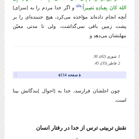
(2)
اللهَ كانَ بِعِبادِهِ بَصِیراً؛
و اگر خدا مردم را به
[سزاى]
آنچه انجام داده‌اند مؤاخذه مى‌كرد، هیچ جنبنده‌اى را بر
پشت زمین باقى نمى‌گذاشت، ولى تا مدتى معیّن
مهلتشان مى‌دهد و
1. شورى (42)، 30.
2. فاطر (35)، 45.
﴿ صفحه 154﴾
چون اجلشان فرا‌رسد، خدا به
[احوال ]بندگانش بینا
است.
نقش تربیتى ترس از خدا در رفتار انسان