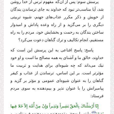
پرسش سوم: پس از آن‌كه مفهوم ترس از خدا روشن
شد، آیا مناسب‌تر نبود كه خداوند به جاى ترساندن بندگان
از خویش و ذكر مكرر عذاب‌هاى جهنم، شیوه تربیتى
دیگرى را بر مى‌گزید و از راه وعده پاداش و امیدوار
ساختن بندگان به رحمت و بخشایش خود، مردم را به راه
مستقیم، انجام تكالیف و ترك گناهان دعوت مى‌كرد؟
پاسخ: پاسخ اقناعى به این پرسش این است كه
خداوند، خالق ما و آشناى به همه مصالح ما است و او خود
نیك مى‌داند كه چه شیوه‌اى براى هدایت و تربیت ما
مؤثرتر است. بر این اساس، ترساندن از عذاب و كیفر
گناهان را به عنوان شیوه‌اى عمومى و مؤثر بر گزید و
پیامبرانش را با عنوان نذیر و بیم‌دهنده به سوى مردم
فرستاد:
إِنّا أَرْسَلْناكَ بِالْحَقِّ بَشِیراً وَنَذِیراً وَإِنْ مِنْ أُمَّة إِلاّ خَلا فِیها
(1)
نَذِیرٌ؛
ما تو را به‌حق مژده‌دهنده و بیم‌دهنده فرستادیم، و