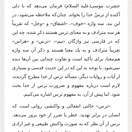
حضرت موسى
(علیه السلام)
فرمان مى‌دهد كه با دلى
آكنده از ترسْ خدا را بخواند. چنان‌كه ملاحظه مى‌شود، در
این بند، سه واژه «خوف»، «اشفاق» و «وجل» كه تقریباً
هر سه مترادف و به معناى ترس هستند ذكر شده، چه این
كه در فارسى نیز واژگان «بیم»، «ترس» و «هراس»
تقریباً مترادف و به یك معنا هستند و ذكر آن سه واژه
هم‌معنا، براى تأكید است و تفاوت چندانى بین آن‌ها دیده
نمى‌شود. با توجه به این كه در این حدیث قدسى و بسیارى
از آیات و روایات دیگر، مسأله ترس از خدا مطرح گردیده،
لازم است درباره مفهوم و ضرورت ترس از خدا بحث
شود. اما پیش از آن، به مفهوم ترس اشاره مى‌كنیم.
«ترس» حالتى انفعالى و واكنشى روانى است كه
انسان در برابر تهدید، خطر یا ضرر از خود بروز مى‌دهد.
ترس از آن نظر كه به صورت واكنش طبیعى و غیر ارادى