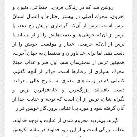
روشن شد كه در زندگى فردى، اجتماعى، دنیوى و
اخروى، محرك اصلى در بیشتر رفتارها و اعمال انسانْ
ترس است. ترس از آن‌كه گرفتارى برایش رخ دهد، یا
ترس از آن‌كه خوشى‌ها و نعمت‌هایش را از او بستاند یا
ترس از آن‌كه حرمت، اعتبار و موقعیت خویش را از
دست دهد. اما براى خداباوران و معتقدان به جهان آخرت،
همچنین ترس از سختى‌هاى شب اول قبر و عذاب جهنمْ
محرك بسیارى از رفتارها است. فراتر از آنچه گفتیم،
كسانى كه در زمینه‌هاى معنوى به مدارج عالى معرفت
دست یافته‌اند، بزرگ‌ترین و جان‌فزاترین ترس و
نگرانى‌شان، ترس از آن است كه توجه و عنایت خدا از
آنان گرفته شود و مورد بى‌اعتنایى پروردگار خویش قرار
گیرند. بى‌تردید محروم شدن از عنایت و توجه خداوند،
عذاب بزرگى است و از این رو، خداوند در مقام نكوهش