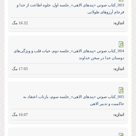
003_كتاب صوتي «پند‌های الاهی»_جلسه اول، جلوه اطاعت از خدا و
فرجام آرزو‌های طولانی
16.32 مگ
004_كتاب صوتي «پند‌های الاهی»_جلسه دوم، حیات قلب و ویژگی‌های
دوستان خدا در سخن خداوند
17.05 مگ
005_كتاب صوتي «پند‌های الاهی»_جلسه سوم، بازتاب اعتقاد به
حاکمیت و تدبیر الاهی
16.07 مگ