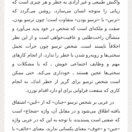
واكنش طبیعى و غیر ارادى به خطر و هر چیزى است كه
زیانى را متوجه انسان مى‌سازد، روشن مى‌گردد كه
«ترس» با «ترسو بودن» متفاوت است؛ چون ترسو بودن،
صفت و ملكه‌اى است كه شخص در خود پدید مى‌آورد و
منشأآن راحت‌طلبى و عافیت‌خواهى است و از این نظر
اخلاقاً ناپسند است. شخص ترسو چون جرأت تحمل
سختى‌ها و روبه‌رو شدن با خطر را ندارد، از انجام كارهاى
مهم و وظایف اجتماعى خویش ـ كه با مشكلات و
سختى‌ها عجین هستند ـ خوددارى مى‌كند. حتى ممكن
است شخص ترسو براى گریز از خطر اندك، به انجام
كارى كه منفعت فراوانى براى او دارد اقدام نورزد.
در عربى بر شخص ترسو «جبان» كه از «جُبن» اشتقاق
یافته اطلاق مى‌شود و در مقابل آن، واژه «شجاع» است
كه صفتى است پسندیده. با توجه به این كه در عربى واژه
«جبن» و «خوف» معناى یكسانى ندارند، معناى «خائف» با