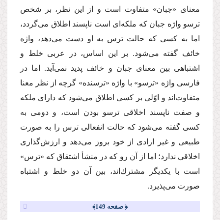
معناى «جبان» متفاوت است و از این نظر، بر شخص
ترسو واژه جبان كه ملكه‌اى است ناپسند اطلاق مى‌گردد،
اما به كسى كه حالت ترس به او دست مى‌دهد، واژه
خائف گفته مى‌شود. بر این اساس، در عربى خلط و
اشتباهى بین معناى جبان و خائف پدید نمى‌آید. اما در
فارسى واژه «ترسو» با واژه «ترسنده» گرچه از نظر معنا
متفاوت‌اند و اوّلى بر كسى اطلاق مى‌شود كه داراى ملكه
و صفت ناپسند اخلاقى ترسو بودن است، و دومى به
كسى گفته مى‌شود كه حالت انفعالى ترس را به صورت
طبیعى و غیر ارادى از خود بروز مى‌دهد و ارزش‌گذارى
اخلاقى ندارد؛ اما از آن رو كه در منشأ اشتقاق كه «ترس»
است با یكدیگر مشترك‌اند، بین آن دو خلط و اشتباه
صورت مى‌پذیرد.
﴿ صفحه 149﴾