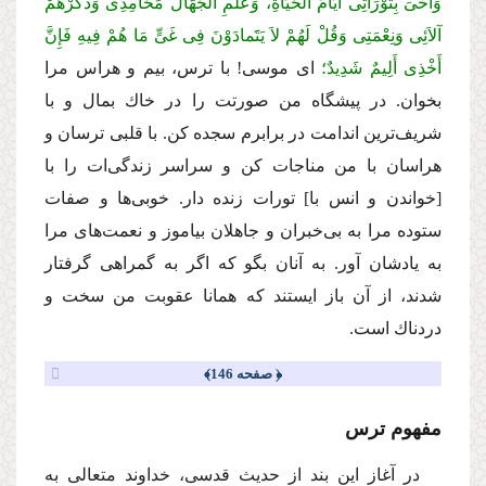
وَاحْیَ بِتَوْرَاتِی أَیَّامَ الْحَیَاةِ، وَعَلِّمِ الْجُهَّالَ مَحَامِدِی وَذَكِّرْهُمْ
آلاَئِی وَنِعْمَتِی وَقُلْ لَهُمْ لاَ یَتََمادَوْنَ فِی غَیٍّ مَا هُمْ فِیهِ فَإِنَّ
أَخْذِی أَلِیمٌ شَدِیدٌ؛
اى موسى! با ترس، بیم و هراس مرا
بخوان. در پیشگاه من صورتت را در خاك بمال و با
شریف‌ترین اندامت در برابرم سجده كن. با قلبى ترسان و
هراسان با من مناجات كن و سراسر زندگى‌ات را با
[خواندن و انس با] تورات زنده دار. خوبى‌ها و صفات
ستوده مرا به بى‌خبران و جاهلان بیاموز و نعمت‌هاى مرا
به یادشان آور. به آنان بگو كه اگر به گمراهى گرفتار
شدند، از آن باز ایستند كه همانا عقوبت من سخت و
دردناك است.
﴿ صفحه 146﴾
مفهوم ترس
در آغاز این بند از حدیث قدسى، خداوند متعالى به