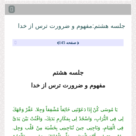
جلسه هشتم:مفهوم و ضرورت ترس از خدا
﴿ صفحه 145﴾
جلسه هشتم
مفهوم و ضرورت ترس از خدا
یَا مُوسَى كُنْ إِذَا دَعَوْتَنِی خَائِفاً مُشْفِقاً وَجِلا. عَفِّرْ وَجْهَكَ
لِی فِی التُّرَابِ، وَاسْجُدْ لِی بِمَكَارِمِ بَدَنِكَ، وَاقْنُتْ بَیْنَ یَدَیَّ
فِی الْقِیَامِ، وَنَاجِنِی حِینَ تُنَاجِینِی بِخَشْیَة مِنْ قَلْب وَجِل.