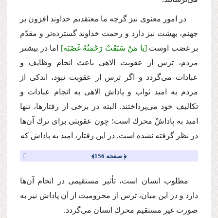
در امور معنوى نیز گرچه ما معتقدیم خداوند افزون بر
جهنم، بهشت نیز دارد و رحمت خداوند گسترده‌تر و مقدّم
بر غضب اوست
[یا مَنْ سَبَقَتْ رَحْمَتُهُ غَضَبَه]
اما در بیشتر
مردم، ترس از عقوبت الاهى باعث انجام وظایف و
عبادات مى‌گردد و اگر ترس از عقوبت نبود، اندكى از
مردم به امید ثواب و پاداش الاهى به انجام عبادات و
تكالیف خود مى‌پرداختند. البته در برخى از رفتارها، تنها
امید به پاداشْ محرك است؛ چون عقوبتى براى ترك آن‌ها
در نظر گرفته نشده است. در این رفتار، امید به پاداش كه
﴿ صفحه 156﴾
مطلوب انسان است، تأثیر مستقیمى در انجام آن‌ها
دارد و در این میان، ترس از محرومیت از آن پاداش نیز به
صورت غیر مستقیم محرك انسان مى‌گردد.