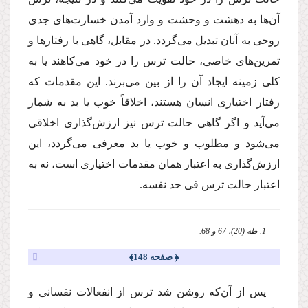
آن‌ها به دهشت و وحشت و وارد آمدن خسارت‌هاى جدى
روحى به آنان تبدیل مى‌گردد. در مقابل، گاهى با رفتارها و
تمرین‌هاى خاصى، حالت ترس را در خود مى‌كاهند یا به
كلى زمینه ایجاد آن را از بین مى‌برند. این مقدمات كه
رفتار اختیارى انسان هستند، اخلاقاً خوب یا بد به شمار
مى‌آید و اگر گاهى حالت ترس نیز ارزش‌گذارى اخلاقى
مى‌شود و مطلوب و خوب یا بد معرفى مى‌گردد، این
ارزش‌گذارى به اعتبار همان مقدمات اختیارى است، نه به
اعتبار حالت ترس فى حد نفسه.
1. طه (20)، 67 و 68.
﴿ صفحه 148﴾
پس از آن‌كه روشن شد ترس از انفعالات نفسانى و