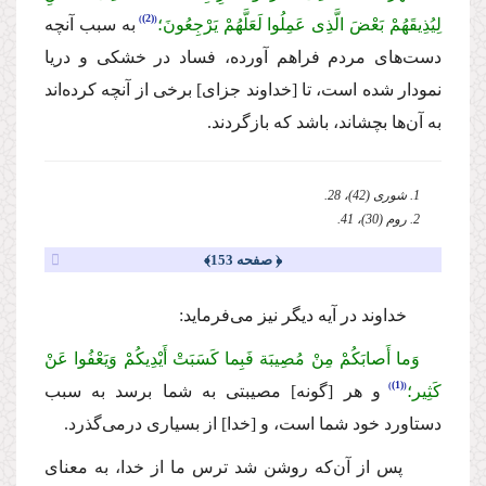
(2)
لِیُذِیقَهُمْ بَعْضَ الَّذِی عَمِلُوا لَعَلَّهُمْ یَرْجِعُونَ؛
به سبب آنچه
دست‌هاى مردم فراهم آورده، فساد در خشكى و دریا
نمودار شده است، تا
[خداوند جزاى] برخى از آنچه كرده‌اند
به آن‌ها بچشاند، باشد كه بازگردند.
1. شورى (42)، 28.
2. روم (30)، 41.
﴿ صفحه 153﴾
خداوند در آیه دیگر نیز مى‌فرماید:
وَما أَصابَكُمْ مِنْ مُصِیبَة فَبِما كَسَبَتْ أَیْدِیكُمْ وَیَعْفُوا عَنْ
(1)
كَثِیر؛
و هر
[گونه] مصیبتى به شما برسد به سبب
دستاورد خود شما است، و [خدا] از بسیارى درمى‌گذرد.
پس از آن‌كه روشن شد ترس ما از خدا، به معناى