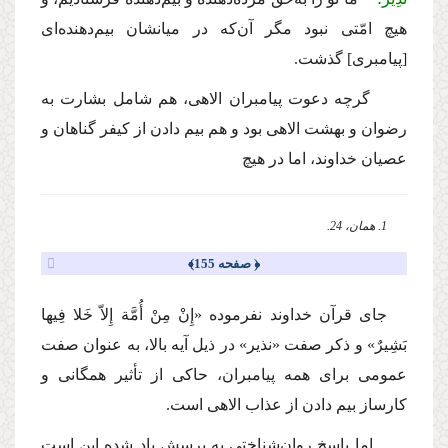
هیچ امّتى نبود مگر آن‌كه در میانشان بیم‌دهنده‌اى
[پیامبرى] گذشت.
گرچه دعوت پیامبران الاهى، هم شامل بشارت به
رضوان و بهشت الاهى بود و هم بیم دادن از كیفر گناهان و
عصیان خداوند، اما در هیچ
1. همان، 24.
﴿ صفحه 155﴾
جاى قرآن خداوند نفرموده «إِنْ مِنْ أُمَّة إِلاّ خَلا فِیها
بَشِیرٌ» و ذكر صفت «نذیر» در ذیل آیه بالا، به عنوان صفت
عمومى براى همه پیامبران، حاكى از تأثیر همگانى و
كارساز بیم دادن از عذاب الاهى است.
اما پاسخ روان‌شناختى به پرسش یاد شده این است