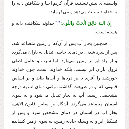
واسطه‌اى بیش نیستند، قرآن كریم احیا و شكافتن دانه را
به خداوند نسبت مى‌دهد و مى‌فرماید:
(1)
إِنَّ اللهَ فالِقُ الْحَبِّ وَالنَّوى؛
خداوند شكافنده دانه و
هسته است.
همچنین بخار آب پس از آن‌كه از زمین متصاعد شد،
پس از سرد شدن، در دماى خاصى تبدیل به باران مى‌گردد
و از راه ابر بر زمین مى‌بارد. اما سبب و عامل اصلى
نزول باران ابر نیست، بلكه خداوند است. چون خداوند
خورشید را آفرید تا بر دریاها و آب‌ها بتابد و بر اساس
قانونى كه او در طبیعت گذاشته، وقتى دماى آب به درجه
مشخصى رسید، آب به بخار تبدیل مى‌شود و به سوى
آسمان متصاعد مى‌گردد. آن‌گاه بر اساس قانون الاهى،
بخار آب در آسمان در دماى مشخص سرد و پس از
تشكیل ابر و به وسیله جاذبه زمین، به سوى زمین كشانده