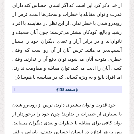
از خدا ذكر كرد این است كه اگر انسان احساس كند داراى
قدرت و توان مقابله با خطرات و سختى‌ها است، ترس از
روبه‌رو شدن با خطر ندارد. از این نظر در مقایسه با افراد
رشید و بالغ، كودكان بیشتر مى‌ترسند؛ چون آنان ضعیف و
ناتوان‌اند و در برابر آزار و تعدى دیگران خود را بسیار
آسیب‌پذیر مى‌دانند. ترس آنان از آن رو است كه وقتى
خطرى متوجه آنان مى‌شود، توان دفع آن را ندارند. وقتى
كسى آنان را اذیت مى‌كند، توان مقابله و مقاومت ندارند.
اما افراد بالغ و به ویژه كسانى كه در مقایسه با هم‌سالان
﴿ صفحه 158﴾
خود قدرت و توان بیشترى دارند، ترس از روبه‌رو شدن
با بسیارى از خطرات را ندارند؛ چون خود را برخوردار از
توان كافى براى مقابله با خطرات و تعدى دیگران مى‌یابند.
پس به هر اندازه در انسان احساس ضعف، ناتوانى و فقر