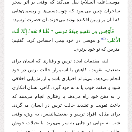
موسى
(علیه السلام)
نقل مى‌كند كه وقتى بر اثر سحر
ساحران چنین مى‌نمود كه چوب‌دستى‌ها و ریسمان‌هایى
كه آنان بر زمین افكنده بودند مى‌خزند، آن حضرت ترسید:
فَأَوْجَسَ فِی نَفْسِهِ خِیفَةً مُوسى * قُلْنا لا تَخَفْ إِنَّكَ أَنْتَ
(1)
الأَْعْلى؛
و موسى در خود بیمى احساس كرد، گفتیم:
مترس كه تو خود برترى.
البته مقدمات ایجاد ترس و رفتارى كه انسان براى
تضعیف، تقویت، كاهش یا استمرار حالت ترس در خود
انجام مى‌دهد، مى‌تواند اختیارى باشد و ارزش‌یابى اخلاقى
شود و صفت خوب یا بد به خود گیرد. گاهى انسان افكارى
را به ذهن خود راه مى‌دهد یا رفتارى انجام مى‌دهد كه
باعث تقویت و تشدید حالت ترس در انسان مى‌گردد.
براى مثال، افراد ترسو و ضعیف‌النفس، به ویژه وقتى
شب به تنهایى در جایى به سر مى‌برند، با تخیلات خویش
حالت ترس را در خود تقویت مى‌كنند و در نتیجه، ترس