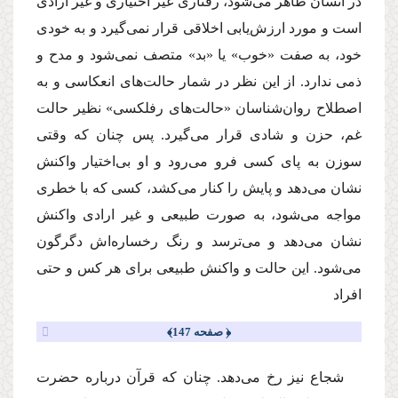
در انسان ظاهر مى‌شود، رفتارى غیر اختیارى و غیر ارادى
است و مورد ارزش‌یابى اخلاقى قرار نمى‌گیرد و به خودى
خود، به صفت «خوب» یا «بد» متصف نمى‌شود و مدح و
ذمى ندارد. از این نظر در شمار حالت‌هاى انعكاسى و به
اصطلاح روان‌شناسان «حالت‌هاى رفلكسى» نظیر حالت
غم، حزن و شادى قرار مى‌گیرد. پس چنان كه وقتى
سوزن به پاى كسى فرو مى‌رود و او بى‌اختیار واكنش
نشان مى‌دهد و پایش را كنار مى‌كشد، كسى كه با خطرى
مواجه مى‌شود، به صورت طبیعى و غیر ارادى واكنش
نشان مى‌دهد و مى‌ترسد و رنگ رخساره‌اش دگرگون
مى‌شود. این حالت و واكنش طبیعى براى هر كس و حتى
افراد
﴿ صفحه 147﴾
شجاع نیز رخ مى‌دهد. چنان كه قرآن درباره حضرت