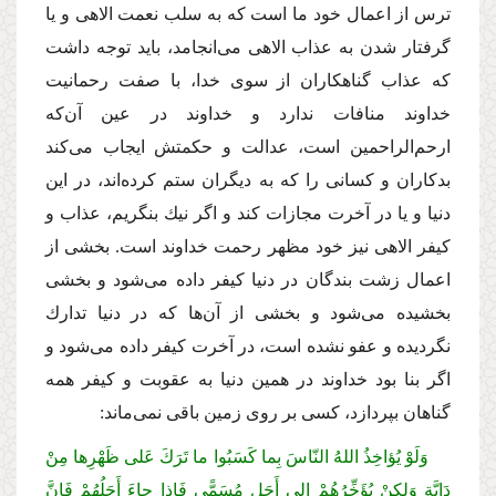
ترس از اعمال خود ما است كه به سلب نعمت الاهى و یا
گرفتار شدن به عذاب الاهى مى‌انجامد، باید توجه داشت
كه عذاب گناهكاران از سوى خدا، با صفت رحمانیت
خداوند منافات ندارد و خداوند در عین آن‌كه
ارحم‌الراحمین است، عدالت و حكمتش ایجاب مى‌كند
بدكاران و كسانى را كه به دیگران ستم كرده‌اند، در این
دنیا و یا در آخرت مجازات كند و اگر نیك بنگریم، عذاب و
كیفر الاهى نیز خود مظهر رحمت خداوند است. بخشى از
اعمال زشت بندگان در دنیا كیفر داده مى‌شود و بخشى
بخشیده مى‌شود و بخشى از آن‌ها كه در دنیا تدارك
نگردیده و عفو نشده است، در آخرت كیفر داده مى‌شود و
اگر بنا بود خداوند در همین دنیا به عقوبت و كیفر همه
گناهان بپردازد، كسى بر روى زمین باقى نمى‌ماند:
وَلَوْ یُؤاخِذُ اللهُ النّاسَ بِما كَسَبُوا ما تَرَكَ عَلى ظَهْرِها مِنْ
دَابَّة وَلكِنْ یُؤَخِّرُهُمْ إِلى أَجَل مُسَمًّى فَإِذا جاءَ أَجَلُهُمْ فَإِنَّ