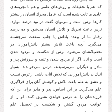
كه: هم با تحقیقات و روش‌هاى علمى و هم با تجربه‌هاى
عادى ما ثابت شده است كه عامل محرك انسان در بیشتر
كارها ترس است و مى‌توان گفت در نود درصد موارد،
ترس باعث تحریك و تلاش انسان مى‌شود و ده درصد
رفتار ما از وعده پاداش یا جلب منفعت سرچشمه
مى‌گیرد. آنچه باعث تلاش بیشتر دانش‌آموزان در
تحصیلاتشان مى‌شود، ترس از شكست و مردود شدن
است و آنان اگر از مردود شدن و تنبیه و سرزنش پدر و
مادر و دیگران نمى‌ترسیدند، درس نمى‌خواندند. بسیار
اندك‌اند دانش‌آموزانى كه تلاش آنان، ناشى از ترس نیست
و عشق به علم باعث تلاش و كوشش آنان براى فراگیرى
علم مى‌گردد. بر این اساس، پدر و مادر براى این كه
فرزندشان را به درس خواندن تشویق كنند، او را از
عواقب مردود گشتن و شكست در تحصیل علم
مى‌ترسانند.