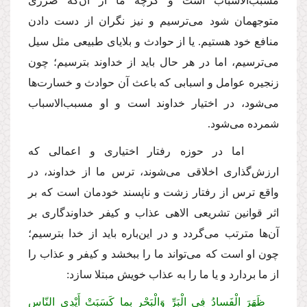
مسبب‌الاسباب است و گرچه ما از آن‌كه ضررى
متوجهمان شود مى‌ترسیم و نیز نگران از دست دادن
منافع خود هستیم. یا از حوادث و بلایاى طبیعى مثل سیل
مى‌ترسیم، اما در هر حال باید از خداوند بترسیم؛ چون
زنجیره عوامل و اسبابى كه باعث آن حوادث و خسارت‌ها
مى‌شود، در اختیار خداوند است و او مسبب‌الاسباب
شمرده مى‌شود.
اما در حوزه رفتار اختیارى و اعمالى كه
ارزش‌گذارى اخلاقى مى‌شوند، ترس ما از خداوند، در
واقع ترس از رفتار زشت و ناپسند خودمان است كه بر
اثر قوانین تشریعى الاهى عذاب و كیفر خداوندگارى بر
آن‌ها مترتب مى‌گردد و در این‌باره باید از خدا بترسیم؛
چون او است كه مى‌تواند ما را ببخشد و كیفر و عذاب را
از ما بردارد و یا ما را به عذاب خویش مبتلا سازد:
ظَهَرَ الْفَسادُ فِی الْبَرِّ وَالْبَحْرِ بِما كَسَبَتْ أَیْدِی النّاسِ