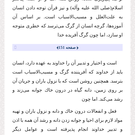
اسلام
(صلى الله علیه وآله)
و نیز قرآن توجه دادن انسان
به علت‌العلل و مسبب‌الاسباب است. بر اساس آن
آموزه‌ها، گرچه انسان از گرگ مى‌ترسد كه خطرى متوجه
او سازد، اما چون گرگ آفریده خدا
﴿ صفحه 151﴾
است و اختیار و تدبیر آن را خداوند به عهده دارد، انسان
باید از خداوند كه آفریننده گرگ و مسبب‌الاسباب است
بترسد. همچنین روشن است كه با نزول باران و جریان آن
بر روى زمین، دانه گیاه در درون خاك جوانه مى‌زند و
رشد مى‌كند. اما چون
فعل و انفعالات درون خاك و دانه و نزول باران و تهیه
مواد لازم براى احیا و جوانه زدن دانه و رشد آن همه با اذن
و تدبیر خداوند انجام پذیرفته است و عوامل دیگر