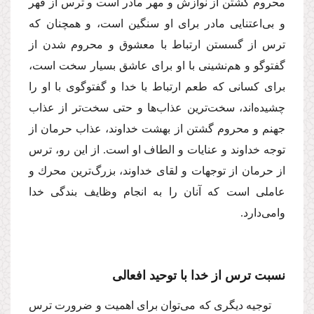
محروم گشتن از نوازش و مهر مادر است و ترس از قهر
و بى‌اعتنایى مادر براى او سنگین است، و همچنان كه
ترس از گسستن ارتباط با معشوق و محروم شدن از
گفتوگو و هم‌نشینى با او براى عاشق بسیار سخت است،
براى كسانى كه طعم ارتباط با خدا و گفتوگوى با او را
چشیده‌اند، سخت‌ترین عذاب‌ها و حتى سخت‌تر از عذاب
جهنم و محروم گشتن از بهشت خداوند، عذاب حرمان از
توجه خداوند و عنایات و الطاف او است. از این رو، ترس
از حرمان از توجهات و لقاى خداوند، بزرگ‌ترین محرك و
عاملى است كه آنان را به انجام وظایف بندگى خدا
وا‌مى‌دارد.
نسبت ترس از خدا با توحید افعالى
توجیه دیگرى كه مى‌توان براى اهمیت و ضرورت ترس