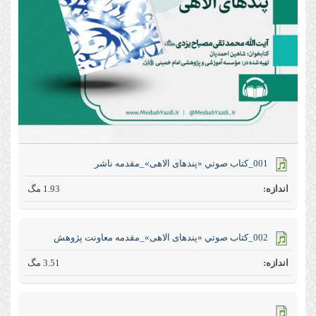
001_كتاب صوتي «پند‌های الاهی»_مقدمه ناشر
1.93 مگ
002_كتاب صوتي «پند‌های الاهی»_مقدمه معاونت پژوهش
3.51 مگ