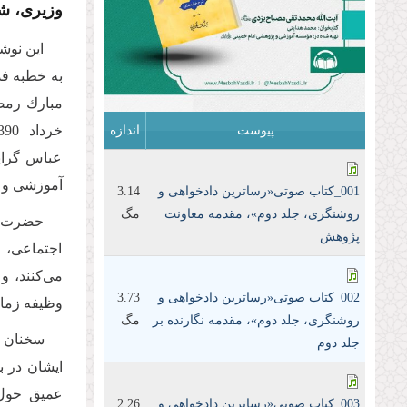
وزیری، شومیز، 328 صفحه، چاپ او
این نوش
پیوست
اندازه
عباس گرای
آموزشی و 
001_کتاب صوتی«رساترین داد‌خواهی و
3.14
روشنگری، جلد دوم»، مقدمه معاونت
مگ
حضرت اس
پژوهش
اجتماعی، 
می‌كنند، و
002_کتاب صوتی«رساترین داد‌خواهی و
3.73
وظیفه زمان
روشنگری، جلد دوم»، مقدمه نگارنده بر
مگ
سخنان ص
جلد دوم
ایشان در 
عمیق حول 
003_کتاب صوتی«رساترین داد‌خواهی و
2.26