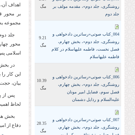
اهداف آن،
روشنگری، جلد دوم»، مقدمه مولف بر
مگ
بر محور ق
جلد دوم
مجموعه به 
004_کتاب صوتی«رساترین داد‌خواهی و
9.21
روشنگری، جلد دوم»، بخش چهارم،
محور چهارم
مگ
فصل نخست، فاطمه علیها‌سلام در کلام
اسلامی پس 
فاطمه علیها‌سلام
در بخش 
این کار را
006_کتاب صوتی«رساترین داد‌خواهی و
10.39
بیان، حجت 
روشنگری، جلد دوم»، بخش چهارم،
مگ
فصل سوم، فضایل امیر مونان
پس از پ
علیه‌السلام و رذایل دشمنان
لحاظ اهمیت
بخش هشت
007_کتاب صوتی«رساترین داد‌خواهی و
28.35
دفاع از امی
روشنگری، جلد دوم»، بخش چهارم،
مگ
فصل چهارم، تیغ نفاق بر پیکر امت