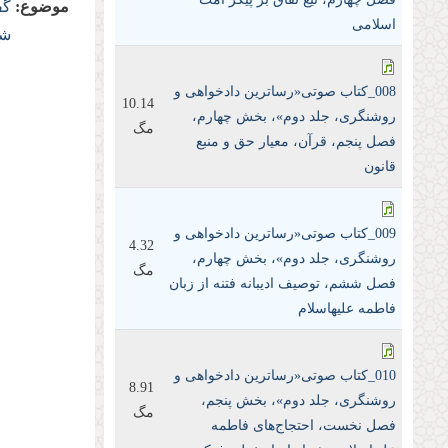
موضوع:
گف
اسلامی
شر
008_کتاب صوتی«رساترین داد‌خواهی و
10.14
روشنگری، جلد دوم»، بخش چهارم،
مگ
فصل پنجم، قرآن، معیار حق و منبع
قانون
009_کتاب صوتی«رساترین داد‌خواهی و
4.32
روشنگری، جلد دوم»، بخش چهارم،
مگ
فصل ششم، توصیف ادیبانه فتنه از زبان
فاطمه علیها‌سلام
010_کتاب صوتی«رساترین داد‌خواهی و
8.91
روشنگری، جلد دوم»، بخش پنجم،
مگ
فصل نخست، احتجاج‌های فاطمه