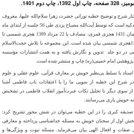
ل 1392، چاپ دوم 1401.
تار شرح و توضیح خطبه نورانی حضرت زهرا سلام‌الله علیها، معروف
به خطبه فدکیه است كه توسط آیت‌الله مصباح یزدی طی 56 جلسه از ابتدای ماه
مبارك رمضان 1431 هجری قمری، مصادف با 22 مرداد 1389 هجری شمسی تا
خرداد 1390هجری شمسی بیان شده است. این مجموعه با تلاش حجت‌الاسلام
ی در دو جلد تدوین و نگارش یافته و به همت انتشارات مؤسسه
پژوهشی امام خمینی(ره) چاپ و منتشر شده است.
تاد با تسلط بی‌نظیر خویش بر معارف قرآنی، علوم عقلی و علوم
در شرح این خطبه از سویی ما را با اعتقادات ناب فاطمی آشنا
 از سوی دیگر با تحلیل نكات عبرت‌آموز انقلاب فاطمی در تشخیص
ه خویش یاری می‌رسانند.
دیقه كبری را در این خطبه می‌توان در شش محور تشریح كرد:
بخش اول از سخنان خویش به مسئله خداشناسی پرداخته و معارفی
صفات و افعال الهی بیان می‌فرماید. مسئله نبوت و ویژگی‌ها و