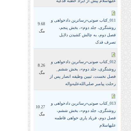
علیها‌سلام پیش از ایراد خطبه فدکیه
011_کتاب صوتی«رساترین داد‌خواهی و
9.68
روشنگری، جلد دوم»، بخش پنجم،
مگ
فصل دوم، به چالش کشیدن دلایل
تصرف فدک
012_کتاب صوتی«رساترین داد‌خواهی و
8.26
روشنگری، جلد دوم»، بخش ششم_
مگ
فصل نخست، تبیین وظیفه انصار پس از
رحلت پیامبر صلی‌الله‌علیه‌واله
013_کتاب صوتی«رساترین داد‌خواهی و
10.27
روشنگری، جلد دوم»، بخش ششم،
مگ
فصل دوم، فریاد یاری خواهی فاطمه
علیها‌سلام