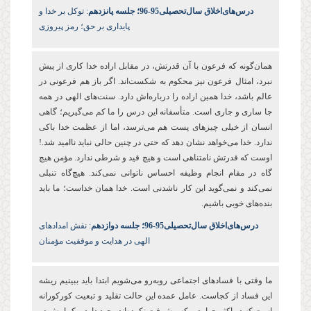
درس‌های‌اخلاق سال‌تحصیلی‌95-96؛ جلسه پانزدهم
: توکل بر خدا و
پایداری بر حق؛ رمز پیروزی
همان
گونه که فرعون با آن قدرتش، در مقابل اراده خدا کاری از پیش
نبرد، امثال فرعون نیز محکوم به شکست
اند. اگر باز هم فرعونی در
عالم باشد، خدا همین اراده را درباره
اش دارد. سنت
های الهی در همه
جا ساری و جاری است. متأسفانه این درس را ما کم می
گیریم؛ گاهی
انسان از خیلی چیزهای پست هم می
ترسد، اما از عظمت خدا باکی
ندارد. خدا می
خواهد نشان دهد که حتی در چنین حالی نباید ناامید شد.!
اوست که قدرتش نامتناهی است و هیچ قید و شرطی ندارد. مؤمن هیچ
گاه در مقام انجام وظیفه
احساس ناتوانی نمی
کند. هیچ
گاه تنبلی
نمی
کند و نمی
گوید این کار ناشدنی است. خدا همان خداست؛ ما باید
بنده
های خوبی باشیم.
درس‌های‌اخلاق سال‌تحصیلی‌95-96؛ جلسه دوازدهم
: نقش امدادهای
الهی در هدایت و موفقیت مؤمنان
ما وقتی با فسادهای اجتماعی روبه‌رو می‌شویم ابتدا باید ببینیم ریشه
این فساد از کجاست. عامل عمده این حالت تقلید و تبعیت کورکورانه