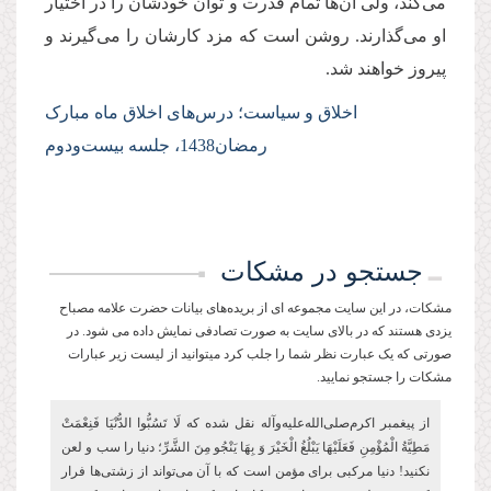
می‌کند، ولی آن‌ها تمام قدرت و توان‌ خودشان را در اختیار
او می‌گذارند. روشن است که مزد کارشان را می‌گیرند و
پیروز خواهند شد.
اخلاق و سیاست؛ درس‌های اخلاق ماه مبارک
رمضان1438، جلسه بیست‌ودوم
جستجو در مشکات
مشکات، در این سایت مجموعه ای از بریده‌های بیانات حضرت علامه مصباح
یزدی هستند که در بالای سایت به صورت تصادفی نمایش داده می شود. در
صورتی که یک عبارت نظر شما را جلب کرد میتوانید از لیست زیر عبارات
مشکات را جستجو نمایید.
از پیغمبر اکرم‌صلی‌الله‌علیه‌و‌آله نقل شده که لَا تَسُبُّوا الدُّنْیَا فَنِعْمَتْ‏
مَطِیَّةُ الْمُؤْمِنِ فَعَلَیْهَا یَبْلُغُ الْخَیْرَ وَ بِهَا یَنْجُو مِنَ الشَّرِّ؛ دنیا را سب و لعن
نکنید! دنیا مرکبی برای مؤمن است که با آن می‌تواند از زشتی‌ها فرار