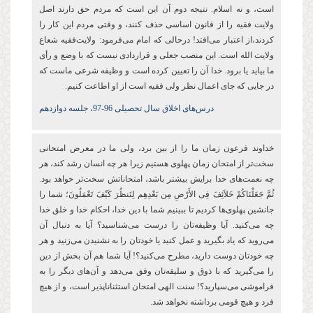
است، و نه اسلام. نتیجه دوم آن این است که مردم حق دارند اصل
ولایت فقیه را از قانون اساسی حذف کنند، و وقتی مردم این کار را
کردند،از اعتبار می‌افتد! درحالی که امام می‌فرمود: ولایت‌فقیه شعاع
ولایت الله است. این منصب جعلی و قراردادی نیست که با وضع و رأی
ما بیاید یا برود. خدا آن را تعیین کرده است و وظیفه شرعی ماست که
در جایی که جای اعمال نظر ولی فقیه است از او اطاعت کنیم.
درس‌های اخلاق سال تحصیلی 96-97، جلسه دوازدهم
خداوند فرعون زمان‌ ما را از بین برد، ولی ما در معرض امتحانی
سخت‌تر از امتحان زمان پهلوی هستیم زیرا هر چه انسان رشد کند، هر
چه نعمت‌های خدا برایش بیشتر باشد، امتحاناتش سخت‌تر خواهد بود.
ثُمَّ جَعَلْنَاكُمْ خَلاَئِفَ فِی الأَرْضِ مِن بَعْدِهِم لِنَنظُرَ كَیْفَ تَعْمَلُونَ؛ شما را
جانشین پهلو‌ی‌ها کردیم تا ببینیم شما با دین خدا، احکام خدا و خلق خدا
چه می‌کنید. آیا وظیفه‌تان را درست می‌شناسید؟ آیا به دنبال آن
می‌روید که یاد بگیرید و عمل کنید یا خودتان را به نشنیدن می‌زنید و هر
چه خودتان دوست دارید، مطرح می‌کنید؟! آیا شما هم آن بخش از دین
را می‌گیرید که با ذوق و سلیقه‌تان وفق می‌دهد و آن‌های دیگر را به
فراموشی می‌سپارید؟! سنت الهی امتحان استثناناپذیر است، و از هیچ
فرد و هیچ قومی برداشته نخواهد شد.