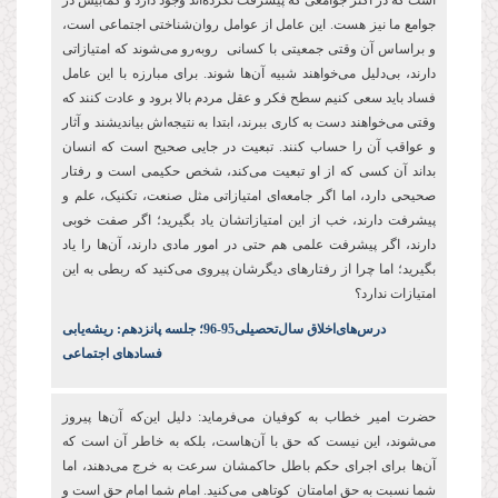
است که در اکثر جوامعی که پیشرفت نکرده‌اند وجود دارد و کمابیش در
جوامع ما نیز هست. این عامل از عوامل روان‌شناختی اجتماعی است،
و براساس آن وقتی جمعیتی با کسانی روبه‌رو می‌شوند که امتیازاتی
دارند، بی‌دلیل می‌خواهند شبیه آن‌ها شوند. برای مبارزه با این عامل
فساد باید سعی کنیم سطح فکر و عقل مردم بالا برود و عادت کنند که
وقتی می‌خواهند دست به کاری ببرند، ابتدا به نتیجه‌اش بیاندیشند و آثار
و عواقب آن را حساب کنند. تبعیت در جایی صحیح است که انسان
بداند آن کسی که از او تبعیت می‌کند، شخص حکیمی است و رفتار
صحیحی دارد، اما اگر جامعه‌ای امتیازاتی مثل صنعت، تکنیک، علم و
پیشرفت دارند، خب از این امتیازاتشان یاد بگیرید؛ اگر صفت خوبی
دارند، اگر پیشرفت علمی هم حتی در امور مادی دارند، آن‌ها را یاد
بگیرید؛ اما چرا از رفتارهای دیگرشان پیروی می‌کنید که ربطی به این
امتیازات ندارد؟
درس‌های‌اخلاق سال‌تحصیلی‌95-96؛ جلسه پانزدهم: ریشه‌یابی
فسادهای اجتماعی
حضرت امیر خطاب به کوفیان می‌فرماید: دلیل این‌که آن‌ها پیروز
می‌شوند، این نیست که حق با آن‌هاست، بلکه به خاطر آن است که
آن‌ها برای اجرای حکم باطل حاکمشان سرعت به خرج می‌دهند، اما
شما نسبت به حق امامتان کوتاهی می‌کنید. امام‌ شما امام حق است و