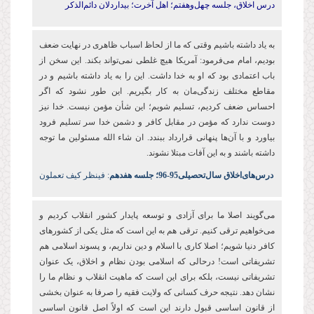
درس اخلاق، جلسه چهل‌وهفتم؛
اهل آخرت؛ بیداردلان دائم‌الذكر
به یاد داشته باشیم وقتی که ما از لحاظ اسباب ظاهری در نهایت ضعف
بودیم، امام می‌فرمود: آمریکا هیچ غلطی نمی‌تواند بکند. این سخن از
باب اعتمادی بود که او به خدا داشت. این را به یاد داشته باشیم و در
مقاطع مختلف زندگی‌‌مان به کار بگیریم. این طور نشود که اگر
احساس ضعف کردیم، تسلیم شویم؛ این شأن مؤمن نیست. خدا نیز
دوست ندارد که مؤمن در مقابل کافر و دشمن خدا سر تسلیم فرود
بیاورد و با آن‌ها پنهانی‌ قرارداد ببندد. ان شاء ‌الله مسئولین ما توجه
داشته باشند و به این آفات مبتلا نشوند.
درس‌های‌اخلاق سال‌تحصیلی‌95-96؛ جلسه هفدهم
: فینظر کیف تعملون
می‌گویند اصلا ما برای آزادی و توسعه پایدار کشور انقلاب کردیم و
می‌خواهیم ترقی کنیم. ترقی هم به این است که مثل یکی از کشورهای
کافر دنیا شویم؛ اصلا کاری با اسلام و دین نداریم، و پسوند اسلامی هم
تشریفاتی است! درحالی که اسلامی بودن نظام و اخلاق، یک عنوان
تشریفاتی نیست، بلکه برای این است که ماهیت انقلاب و نظام ما را
نشان دهد. نتیجه حرف کسانی که ولایت فقیه را صرفا به عنوان بخشی
از قانون اساسی قبول دارند این است که اولاً اصل قانون اساسی