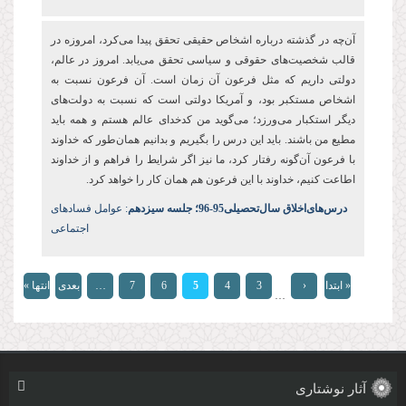
آن
چه در گذشته درباره اشخاص حقیقی تحقق پیدا می
کرد، امروزه در
قالب شخصیت
های حقوقی و سیاسی تحقق می
یابد. امروز در عالم،
دولتی داریم که مثل فرعون آن زمان است. آن فرعون نسبت به
اشخاص مستکبر بود، و آمریکا دولتی است که نسبت به دولت
های
دیگر استکبار می
ورزد؛ می
گوید من کدخدای عالم هستم و همه باید
مطیع من باشند. باید این درس را بگیریم و بدانیم همان
طور که خداوند
با فرعون آن
گونه رفتار کرد، ما نیز اگر شرایط را فراهم و از خداوند
اطاعت کنیم، خداوند با این فرعون هم همان کار را خواهد کرد.
درس‌های‌اخلاق سال‌تحصیلی‌95-96؛ جلسه سیزدهم
: عوامل فسادهای
اجتماعی
صفحه‌ها
« ابتدا
‹
3
4
5
6
7
…
بعدی
انتها »
…
قبلی
›
آثار نوشتاری