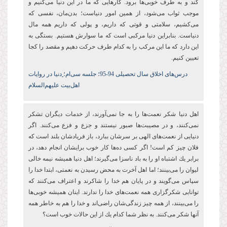
کند و به طرف خوبی‌ها برود. کارهایی که ما در این دنیا می‌کنیم و
موجب ثواب می‌شود، از همین امور دنیاست؛ بدن‌مان، نفسی که
می‌کشیم، سلامتی و قوتی که داریم، و پولی که داریم همه مال
دنیاست. بنابراین دنیا مرکبی است که ما سوارش هستیم. بستگی به
این دارد که ما این مرکب را به کدام طرف حرکت دهیم و مقصد را کجا
تعیین کنیم.
درس‌های اخلاق سال تحصیلی 94-95
؛ جلسه سی‌ام؛
دنیا در روایات
اهل‌بیت علیهم‌السلام
اهل دنیا شكر نعمت‌ها را به جا نمی‌آورند، از خدمات دیگران تشکر
نمی‌کنند، و در مصیبت‌ها صبور نیستند و جزع و فزع می‌کنند. اگر
دنیایی از نعمت‌های الهی بر سرشان ببارد، باز فریادشان بلند است كه
فلان چیز كم است! اگر كسی ده‌ها كار خوب برایشان انجام دهد، در
برابر یك اشتباه او را به باد ناسزا می‌گیرند؛ اهل دنیا همیشه نیمه خالی
لیوان را می‌بینند؛ اما اهل آخرت به محض رسیدن به نعمتی، ابتدا خدا را
سپاس می‌گویند و در پایان هم خدا را شاكرند و اعتراف می‌كنند كه
توانایی شكرگزاری همه نعمت‌های خدا را ندارند. اینان همیشه خوبی‌ها
را می‌بینند، از همه چیز زندگی‌شان راضی‌اند و خدا را هم به خاطر همه
آنها شكر می‌كنند. به نظر شما كدام یك از این حالات خوب است؟