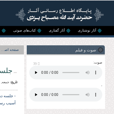
رفتن به محتوای اصلی
آثار نوشتاری
آثار گفتاری
کتاب‌های صوتی
ن
صوت و فیلم
صفحه اصلی
صوت:
39
جلسه
تاریخ:
جمعه, 25 بهمن, 1381
,
‹ جلسه ده
آسیب رسا