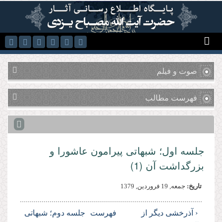
رفتن به محتوای اصلی
صوت و فیلم
فهرست مطالب
جلسه اول؛ شبهاتى پیرامون عاشورا و
بزرگداشت آن (1)
تاریخ:
جمعه, 19 فروردين, 1379
‹ آذرخشى دیگر از
فهرست
جلسه دوم؛ شبهاتى