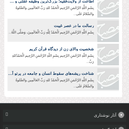
اطاعت از ولایت‌فقیه؛ بزرگ‌ترین وظیفه عقلی و شرعی
بِسْمِ اللَّهِ الرَّحْمَنِ الرَّحِيم الْحَمْدُ للهِ رَبِّ العَالَمِین والصَّلوةُ
والسَّلامُ عَلَی...
رسالت ما در عصر غیبت
بِسْمِ اللَّهِ الرَّحْمَنِ الرَّحِیم الْحَمْدُ لِلَّهِ رَبِّ الْعَالَمِينَ، وَصَلَّى اللَّهُ...
شخصیت والای زن از دیدگاه قرآن کریم
بِسْمِ اللّهِ الرَّحْمَنِ الرَّحِيم بِسْمِ اللّهِ الرَّحْمَنِ الرَّحِیم الْحَمْدُللهِ
رَبِّ...
شناخت ریشه‌های سقوط انسان و جامعه در پرتو آموزه‌های عاشورا
بِسْمِ اللَّهِ الرَّحْمَنِ الرَّحِیم الْحَمْدُ للهِ رَبِّ العَالَمِین والصَّلوةُ
والسَّلامُ عَلَی...
آثار نوشتاری