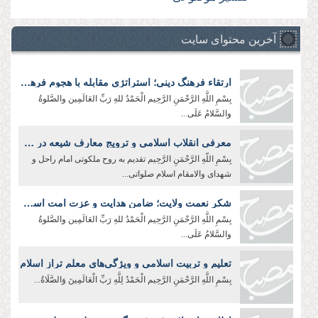
آخرین محتوای سایت
ارتقاء فرهنگ دینی؛ استراتژی مقابله با هجوم فرهنگی دشمن
بِسْمِ اللَّهِ الرَّحْمَنِ الرَّحِیم الْحَمْدُ للهِ رَبِّ العَالَمِین والصَّلوةُ
والسَّلامُ عَلَی...
معرفی انقلاب اسلامی و ترویج معارف شیعه در جهان؛ رسالت سفرا و رایزنان فرهنگی
بِسْمِ اللّهِ الرَّحْمَنِ الرَّحِيم تقدیم به روح ملکوتی امام راحل و
شهدای والامقام اسلام صلواتی...
شکر نعمت ولایت؛ ضامن هدایت و عزت امت اسلامی
بِسْمِ اللَّهِ الرَّحْمَنِ الرَّحِیم الْحَمْدُ للهِ رَبِّ العَالَمِین والصَّلوةُ
والسَّلامُ عَلَی...
تعلیم و تربیت اسلامی و ویژگی‌های معلم تراز اسلام
بِسْمِ اللَّهِ الرَّحْمَنِ الرَّحِیم الْحَمْدُ لِلَّهِ رَبِّ الْعَالَمِينَ وَالصَّلَاةُ...