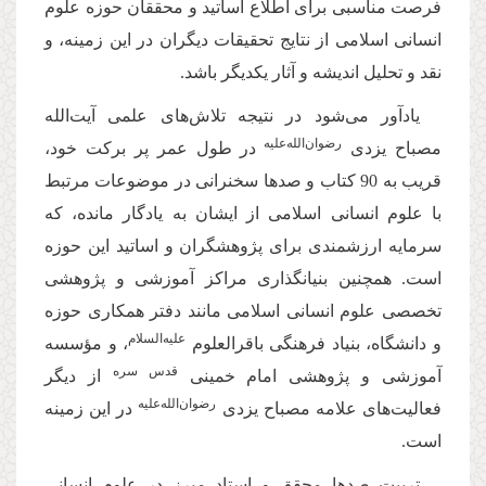
فرصت مناسبی برای اطلاع اساتید و محققان حوزه علوم
انسانی اسلامی از نتایج تحقیقات دیگران در این زمینه، و
نقد و تحلیل اندیشه و آثار یكدیگر باشد.
یادآور می‌شود در نتیجه تلاش‌های علمی آیت‌الله
رضوان‌الله‌علیه
مصباح یزدی
در طول عمر پر بركت خود،
قریب به 90 كتاب و صدها سخنرانی در موضوعات مرتبط
با علوم انسانی اسلامی از ایشان به یادگار مانده، كه
سرمایه ارزشمندی برای پژوهشگران و اساتید این حوزه
است. همچنین بنیانگذاری مراکز آموزشی و پژوهشی
تخصصی علوم انسانی اسلامی مانند دفتر همکاری حوزه
علیه‌السلام
و دانشگاه، بنیاد فرهنگی باقرالعلوم
، و مؤسسه
قدس سره
آموزشی و پژوهشی امام خمینی
از دیگر
رضوان‌الله‌علیه
فعالیت‌های علامه مصباح یزدی
در این زمینه
است.
تربیت صدها محقق و استاد مبرز در علوم انسانی