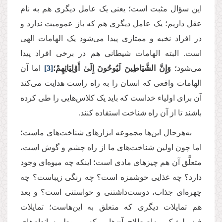
این سؤال مثبت است؛ یعنی یک عامل دیگری هم به نام
عقل داریم؛ یک عامل دیگری هم که باز عمومیت ندارد و
در افراد نخبه و ممتازی پیدا می‌شود یک الهامات الهی
است. البته الهامات شیطانی هم در برخی افراد پیدا
می‌شود؛
وَإِنَّ الشَّيَاطِينَ لَيُوحُونَ إِلَىٰ أَوْلِيَائِهِمْ؛
[3]
اما آن
الهامات واقعی که انسان را به راه راست هدایت می‌کند
آن برای اولیاء خداست که باید یک کلاس‌هایی را طی کرده
باشند تا از آن راه شناخت استفاده کنند.
به‌هرحال این‌ها مجموعه ابزارهای شناخت‌های ماست؛
اما چون اولین شناخت‌های ما از راه چشم و گوش است،
متعلَّق آن هم چیزهای مادی است؛ اینکه چه میوه‌ای وجود
دارد؟ چه غذایی خوشمزه است؟ چه رنگی زیباست؟ چه
چهره‌ای جذاب، دوست‌داشتنی و خواستنی است؟ و بعد
هم تمایلات دیگری که متعلق به این‌هاست؛ تمایلات
فیزیولوژیک، به‌اصطلاح آن‌هایی که مربوط به اندام‌های