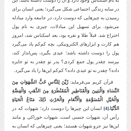
به نام اسکناس وجود دارد و آن را دوست داشته باشد، این
در سایه زندگی اجتماعی شکل می‌گیرد؛ یعنی انسان برای
رسیدن به چیزهایی که دوست دارد، در جامعه وارد مبادله
می‌شود. برای تسهیل این مبادلات، چیزی به نام پول
اختراع شد. قبلاً طلا و نقره بود، بعد اسکناس شد، امروز
هم کارت و ابزارهای الکترونیکی. بچه کم‌کم یاد می‌گیرد
پول را دوست داشته باشد؛ عیدی بگیرد، پس‌انداز کند،
بپرسد چقدر پول جمع کردی؟ پدر تو چقدر به تو جایزه
داده؟ چقدر به تو عیدی داده؟ کم‌‌کم این‌ها را یاد می‌گیرد
.
قرآن کریم می‌فرماید:
زُيِّنَ لِلنَّاسِ حُبُّ الشَّهَوَاتِ مِنَ
النِّسَاءِ وَالْبَنِينَ وَالْقَنَاطِيرِ الْمُقَنْطَرَةِ مِنَ الذَّهَبِ وَالْفِضَّةِ
وَالْخَيْلِ الْمُسَوَّمَةِ وَالْأَنْعَامِ وَالْحَرْثِ ذَٰلِكَ مَتَاعُ الْحَيَاةِ
الدُّنْيَا.
[4]
انسان این چیزها را دوست دارد؛ شهوات که در
رأس آن، شهوات جنسی است. شهوات خوراکی و مانند
این‌ها نیز جزو شهوات هستند؛ یعنی چیزهایی که انسان به