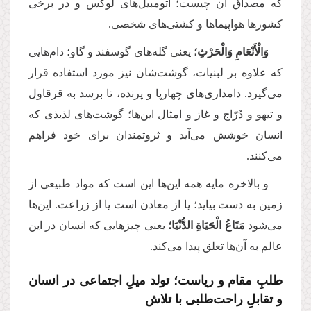
که مصداق آن چیست؛ اتومبیل‌های لوکس و در برخی
کشورها هواپیماها و کشتی‌های شخصی
.
وَالْأَنْعَامِ وَالْحَرْثِ؛
یعنی گله‌های گوسفند و گاو؛ دام‌هایی
که علاوه بر لبنیات، گوشت‌شان نیز مورد استفاده قرار
می‌گیرد. دامداری‌های چهارپا و پرنده، تا برسد به قرقاول
و تیهو و دُرّاج و غاز و امثال این‌ها؛ گوشت‌های لذیذی که
انسان خوشش می‌آید و ثروتمندان برای خود فراهم
می‌کنند
.
و بالاخره مایه همه این‌ها این است که مواد طبیعی از
زمین به دست بیاید؛ یا از معادن است یا از زراعت. این‌ها
می‌شود
مَتَاعُ الْحَيَاةِ الدُّنْيَا؛
یعنی چیزهایی که انسان در این
عالم به آن‌ها تعلق پیدا می‌کند
.
طلبِ مقام و ریاست؛ تولد میلِ اجتماعی در انسان
و تقابلِ راحت‌طلبی با تلاش