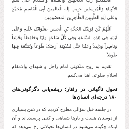
الْحَمْدُللهِ رَبِّ الْعَالَمِینَ وَالصَّلاَةُ وَالسَّلامُ عَلَی سَیِّدِ
الأنْبِیَاءِ وَالْمُرسَلِین حَبِیبِ إلَهِ الْعَالَمِینَ أبِی الْقَاسِمِ مُحَمَّدٍ
وَعَلَی آلِهِ الطَّیبِینَ الطَّاهِرِینَ المَعصُومِین
أللَّهُمَّ کُنْ لِوَلِیِّکَ الحُجَّةِ بْنِ الْحَسَن صَلَوَاتُکَ عَلَیهِ وَعَلَی
آبَائِهِ فِی هَذِهِ السَّاعَةِ وَفِی کُلِّ سَاعَةٍ‌ وَلِیًا وَحَافِظاً وَقَائِداً
وَنَاصِراً وَدَلِیلاً وَعَیْنَا حَتَّی تُسْکِنَهُ أرْضَکَ طَوْعاً وَتُمَتِّعَهُ فِیهَا
طَوِیلاً
تقدیم به روح ملکوتی امام راحل و شهدای والامقام
اسلام صلواتی اهدا می‌کنیم
.
تحول ناگهانی در رفتار؛ ریشه‌یابی دگرگونی‌های
۱۸۰ درجه‌ای انسان‌ها
در جلسه قبل سؤالی مطرح کردیم که در ذهن بسیاری
از دوستان هست و بارها شفاهی و کتبی پرسیده‌اند و آن
اینکه چگونه می‌شود در انسان‌ها تحولاتی رخ می‌دهد که