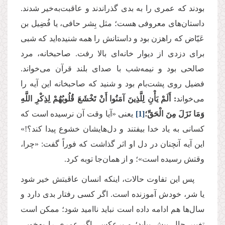
بودند که عمری را به بدی گذراندند و عاقبت‌به‌خیر شدند.
داستان‌های معروفی هست؛ مثل بِشر حافی، یا فُضِیل بن
عَیّاض که راهزن بود و داستانش را همه شنیده‌اید که شبی
برای دزدی از دیوار خانه‌ای بالا رفت. صاحبخانه، مرد
صالحی بود و نیمه‌شب با صدای بلند قرآن می‌خواند.
فضیل روی پشت‌بام بود و شنید که صاحبخانه این آیه را
می‌خواند
: أَلَمْ يَأْنِ لِلَّذِينَ آمَنُوا أَنْ تَخْشَعَ قُلُوبُهُمْ لِذِكْرِ اللَّهِ
وَمَا نَزَلَ مِنَ الْحَقِّ؛
[1]
یعنی «آیا وقت آن نرسیده است که
کسانی به یاد خدا بیفتند و دل‌هایشان خشوع پیدا کند؟!»
این آیه آنچنان در دل او اثر گذاشت که فوراً گفت: «چرا،
وقتش رسیده است»؛ و از همان‌جا توبه کرد
.
پس این تفاوت حالات، اینکه انسان عاقبتش خیر شود
یا شر، خودش آموزنده است. اگر کسی رفتار بدی دارد و
سال‌ها هم ادامه داده است نباید ناامید شود؛ ممکن است
تغییر حال پیش بیاید؛ و برعکس، اگر عمری را به‌خوبی