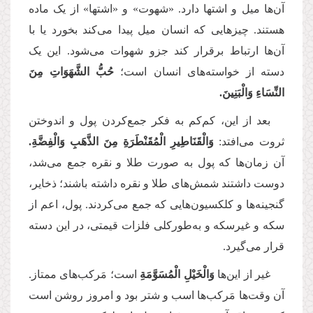
آن‌ها میل و اشتها دارد. «شهوت» و «اشتها» از یک ماده‌
هستند. چیزهایی که انسان میل پیدا می‌کند بخورد یا با
آن‌ها ارتباط برقرار کند جزو شهوات می‌شود. این یک
دسته از خواسته‌های انسان است؛
حُبُّ الشَّهَوَاتِ مِنَ
النِّسَاءِ وَالْبَنِينَ.
بعد از این، کم‌کم به فکر جمع‌کردن پول و اندوختن
ثروت می‌افتد:
وَالْقَنَاطِيرِ الْمُقَنْطَرَةِ مِنَ الذَّهَبِ وَالْفِضَّةِ.
آن زمان‌ها که پول به صورت طلا و نقره جمع می‌شد،
دوست داشتند شمش‌های طلا و نقره داشته باشند؛ ذخایر،
گنجینه‌ها و کلکسیون‌هایی که جمع می‌کردند. پول، اعم از
سکه و غیرسکه و به‌طورکلی فلزات قیمتی، در این دسته
قرار می‌گیرد
.
غیر از این‌ها
وَالْخَيْلِ الْمُسَوَّمَةِ
است؛ مَرکب‌های ممتاز.
آن وقت‌ها مَرکب‌ها اسب و شتر بود و امروز روشن است