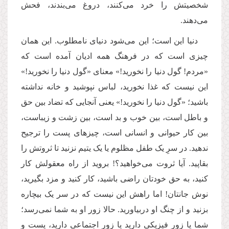
شخصیتش را خرد می‌کنند، دروغ می‌بندند، فحش
می‌دهند
.
دنیا این است؛ این می‌شود دنیای نامطلوب. این همان
چیزی است که در فرهنگ همه ادیان آمده است که
«مردم! گول دنیا را نخورید!» معنای «گول دنیا را نخورید!»
این نیست که غذا نخورید، لباس نپوشید و خانه نداشته
باشید؛ «گول دنیا را نخورید!» یعنی آنجایی که تضاد بین حق
و باطل است، بین خوب و بد است، بین زشت و زیباست،
بین کار حیوانی و انسانی است، چیزهای پست را ترجیح
ندهید. در سرِ یک طفل مظلوم یا یک یتیم نزنید تا ثروتش را
بقاپید. آیا ثروت می‌خواهید؟! بروید از راه معقولش کار
کنید، به حق خودتان راضی باشید، کار کنید و مزد بگیرید،
نوش جانتان! اما راهش این نیست که در سر یک بیچاره
بزنید و از چنگ او دربیاورید. حالا زور او به شما نمی‌رسد؛
شما یا زور فیزیکی دارید یا زور اجتماعی دارید، پست و