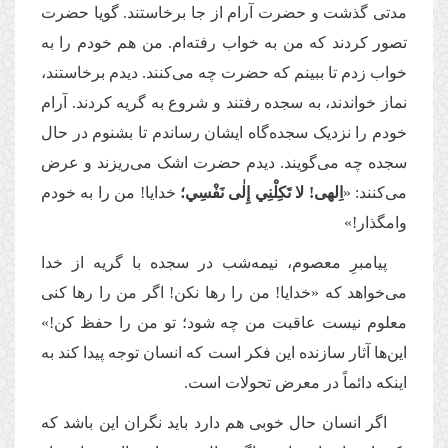
مدتی گذشت و حضرت آرام از جا برخاستند. گویا حضرت
تصور کردند که من به خواب رفته‌ام. من هم خودم را به
خواب زدم تا ببینم که حضرت چه می‌کنند. دیدم برخاستند،
نماز خواندند، به سجده رفتند و شروع به گریه کردند. آرام
خودم را نزدیک سجده‌گاه ایشان رساندم تا بشنوم در حال
سجده چه می‌گویند. دیدم حضرت اشک می‌ریزند و عرض
می‌کنند: «
اِلهی! لا تَكِلْنِي إِلٰى نَفْسِي؛
خدایا! من را به خودم
وامگذار!»
پیامبرِ معصوم، نیمه‌شب در سجده با گریه از خدا
می‌خواهد که «خدایا! من را رها نکن! اگر من را رها کنی
معلوم نیست عاقبت من چه شود؛ تو من را حفظ کن!»
این‌ها آثار سازنده این فکر است که انسان توجه پیدا کند به
اینکه دائماً در معرض تحولات است.
اگر انسان حال خوبی هم دارد باید نگران این باشد که