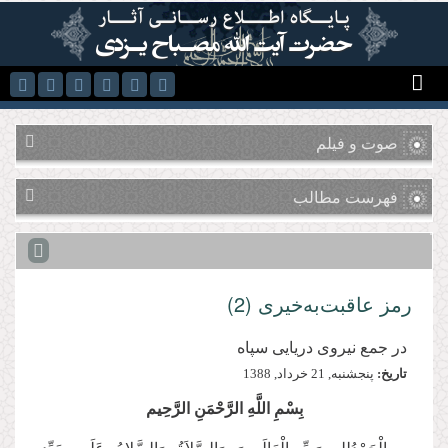
رفتن به محتوای اصلی
صوت و فیلم
فهرست مطالب
رمز عاقبت‌به‌خیری (2)
در جمع نیروی دریایی سپاه
تاریخ:
پنجشنبه, 21 خرداد, 1388
بِسْمِ اللَّهِ الرَّحْمَنِ الرَّحِیم