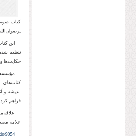
کتاب صوتی 
ـ‌رضوان‌الل
تنظیم شده 
حکایت‌ها و 
مؤسسه آ
کتاب‌های م
انديشه و آث
فراهم كرد
علاقه‌من
علامه مصباح
ode/9054