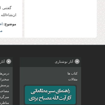
گفتنی ا
ان‌شاءالله 
موضوع:
اخ
مب
آثار نوشتاری
آثار
کتاب ها
درس‌ها
مقالات
سخنرانی
پرسش 
مصاحبه‌
میزگرد
مناظره‌