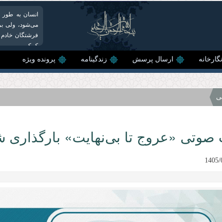
انسان به طور ط
می‌شود، ولی بر
فرشتگان خادم ا
کم‌کم...
گارخانه
ارسال پرسش
زندگینامه
پرونده ویژه
ی
 صوتی «عروج تا بی‌نهایت» بارگذاری 