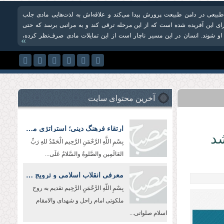
بیعی در دامن طبیعت پرورش پیدا می‌کند و علاقه‌اش به لذت‌هایی مادی جلب
ای این آفریده شده است که از این مرحله ترقی کند و به مراتبی برسد که حتی
و شوند. انسان در این مسیر ناچار است از این تمایلات مادی صرف‌نظر کرده،
»
آخرین محتوای سایت
ارتقاء فرهنگ دینی؛ استراتژی مقابله با هجوم فرهنگی دشمن
شد
بِسْمِ اللَّهِ الرَّحْمَنِ الرَّحِیم الْحَمْدُ للهِ رَبِّ
العَالَمِین والصَّلوةُ والسَّلامُ عَلَی...
معرفی انقلاب اسلامی و ترویج معارف شیعه در جهان؛ رسالت سفرا و رایزنان فرهنگی
بِسْمِ اللّهِ الرَّحْمَنِ الرَّحِيم تقدیم به روح
ملکوتی امام راحل و شهدای والامقام
اسلام صلواتی...