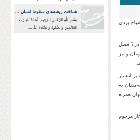
شناخت ریشه‌های سقوط انسان و جامعه در پرتو آموزه‌های عاشورا
بِسْمِ اللَّهِ الرَّحْمَنِ الرَّحِیم الْحَمْدُ للهِ رَبِّ
صباح یزدی
العَالَمِین والصَّلوةُ والسَّلامُ عَلَی...
این کتاب از میان گفته‌ها و نوشته‌های حضرت آیت‌الله مصباح یزدی گردآوری و در 5 فصل
مان و نیز
.
بر انتشار
‌مندان به
خوان همراه
آثار مرحوم