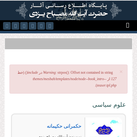
رفتن به محتوای اصلی
×
: strpos(): Offset not contained in string در
Warning
include()
(خط
پیغام خطا
127
از
themes/mesbah/templates/node/node--book_intro--
).
teaser.tpl.php
علوم سیاسی
حکمرانی حکیمانه
نویسنده:
آیت‌الله مصباح یزدی