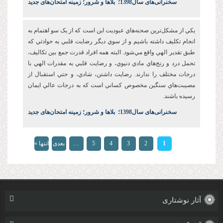
س
خنرانی‌های سال1398
؛
بلاها و شرور؛ زمینه امتحان‌های جدید
يکي از مشکل‌ترين صحنه‌هاي عبوديت این است که از يک سو اهتمام به
انجام تکليف داشته باشيم و از سوي ديگر رضايت قلبي به حوادثي که
طبق تقدير الهي واقع مي‌شود. البته همه افراد قدرت جمع بين تکاليف،
تحمل درد و رنج‌هاي مادي دنيوي، و رضايت قلبي به مقدرات الهي با
درجات مختلف را ندارند. رضايت‌ داشتن، شادي، و حتي استقبال از
مصيبت‌هاي سنگين مخصوص کساني است که به درجات عالي ايمان
رسيده باشند.
س
خنرانی‌های سال1398
؛
بلاها و شرور؛ زمینه امتحان‌های جدید
صفحه‌ها
1
2
3
4
5
…
بعدی
انتها »
›
آثار نوشتاری