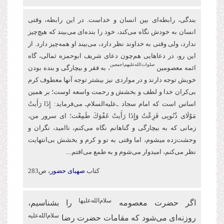
بندگی، رابطه‌ای بین انسان و خداست. در این رابطه، وقتی
انسان به خودش نگاه می‌کند، خود را بنده‌ای می‌بیند که هیچ‌چیز
ندارد، ولی وقتی به خداوند نظر دارد، می‌بیند او همه‌چیز دارد. از
این‌ رو، در دعاهایی هم‌چون دعای شریف ابو‌حمزه ثمالی، گاه
صلوات‌‌الله‌‌عليهم‌‌اجمعين
ائمه معصومین
، به فقر و بیچارگی و بنده بودن
خویش توجه دارند و در مواردی نیز بیشتر توجه آنها معطوف كرم
بی‌کران خدا و لطف و بخشش و رحمت واسعه اوست؛ بر همین
اساس است كه امام سجاد ـ‌علیه‌السلام‌ـ می‌فرماید: إِذَا رَأَیتُ
مَوْلَای ذُنُوبِی فَزِعْتُ وَإِذَا رَأَیتُ عَفْوَكَ طَمِعْت؛ ای سرور من،
زمانی که به بیچارگی و گناهانم نگاه می‌کنم، ناامید، نگران و
وحشت‌زده می‏شوم، اما وقتی به تو و كرم و بخشش بی‌انتهایت
نظر می‌کنم، امیدوار ‏می‌شوم و به طمع می‌افتم....
کتاب
صهبای حضور،
ص283
سلام‌الله‌علیها
اگر حضرت معصومه
را بشناسیم،
سلام‌الله‌علیه
روزنه‌ای می‌شود که مقامات حضرت رضا