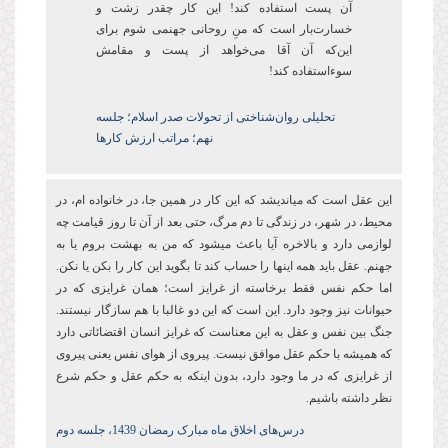
آن پست‌ استفاده کند! این کار چقدر زشت و
خسارتبار است که منِ روحانی جهنمی شوم برای
اینکه آن آقا می‌خواهد از پست و مقامش
سوءاستفاده کند!
تحلیلی روان‌شناختی از تحولات صدر اسلام؛ جلسه
نهم؛ مراتب ارزش کارها
این عقل است که میاندیشد که این کار در همین جا، در خانواده ام، در
محیط، در شهر، در زندگی تا دم مرگ، حتی بعد از آن تا روز قیامت چه
لوازمی دارد و بالاخره آیا باعث میشود که من به بهشت بروم یا به
جهنم. عقل باید همه اینها را حساب کند تا بگوید این کار را بکن یا نکن.
اما حکم نفس فقط برخاسته از غرایز است؛ همان غرایزی که در
حیوانات نیز وجود دارد. این است که این دو غالبا با هم سازگار نیستند.
جنگ بین نفس و عقل به این معناست که غرایز انسان اقتضائاتی دارد
که همیشه با حکم عقل موافق نیست. پیروی از هوای نفس یعنی پیروی
از غرایزی که در ما وجود دارد، بدون اینکه به حکم عقل و حکم شرع
نظر داشته باشیم.
درس‌های اخلاق ماه مبارک رمضان 1439، جلسه دوم