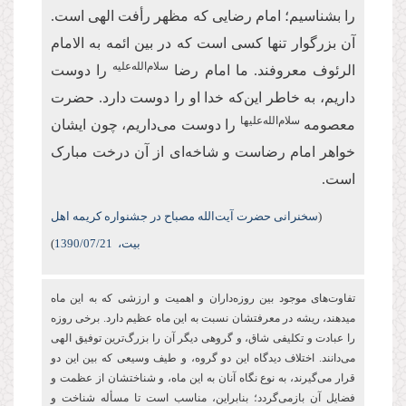
را بشناسیم؛ امام رضایی که مظهر رأفت الهی است.
آن بزرگوار تنها کسی است که در بین ائمه به الامام
سلام‌الله‌علیه
الرئوف معروفند. ما امام رضا
را دوست
داریم، به خاطر این‌که خدا او را دوست دارد. حضرت
سلام‌الله‌علیها
معصومه
را دوست می‌داریم، چون ایشان
خواهر امام رضاست و شاخه‌ای از آن درخت مبارک
است.
(
سخنرانی حضرت آیت‌الله مصباح در جشنواره کریمه اهل
بیت،
/07/21
1390
)
تفاوت‌های موجود بین روزه‌‏داران و اهمیت و ارزشی كه به این ماه
می‏دهند، ریشه در معرفتشان نسبت به این ماه عظیم دارد. برخی روزه
را عبادت و تكلیفی شاق، و گروهی دیگر آن را بزرگ‌ترین توفیق الهی
می‌دانند. اختلاف دیدگاه این دو گروه، و طیف وسیعی که بین این دو
قرار می‌گیرند، به نوع نگاه آنان به این ماه، و شناختشان از عظمت و
فضایل آن بازمی‌گردد؛ بنابراین، مناسب است تا مسأله شناخت و