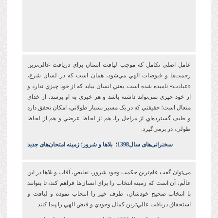
عامل اصلي تکامل که موجب لياقت انسان براي دريافت عالي‌ترين
رحمت‌ها و فيوضات الهي مي‌شود، همان است که در لسان شرع،
«عبادت» ناميده شده است. يعني انسان بيابد که از خود چيزي ندارد و
از خود چيزي نمي‌تواند داشته باشد و هر خيري به او برسد، از خداي
متعال است؛ حقيقتي که در يک مسير بسيار طولاني، امکان تحقق دارد
و طيف گسترده‌اي از مراحل را، هم از لحاظ عرضي و هم از لحاظ
طولي، در برمي‌گيرد.
س
خنرانی‌های سال1398
؛
بلاها و شرور؛ زمینه امتحان‌های جدید
می‌توان گفت عام‌ترين حکمت وجود شرور، نقايص، آفات و بلاها در اين
عالَم، آن است که زمينه انتخاب را براي انسان‌ها فراهم کند، تا بتوانند
با انتخاب صحيح خودشان، طرف خير را انتخاب نموده و لياقت و
استحقاق دريافت عالي‌ترين کمال وجودي و فيض الهي را پيدا کنند.