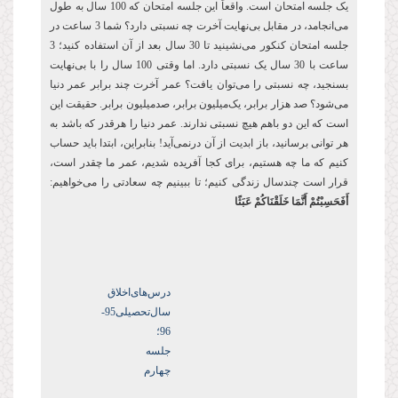
یک جلسه امتحان است. واقعاً این جلسه امتحان که 100 سال به طول
می‌انجامد، در مقابل بی‌نهایت آخرت چه نسبتی دارد؟ شما 3 ساعت در
جلسه امتحان کنکور می‌نشینید تا 30 سال بعد از آن استفاده کنید؛ 3
ساعت با 30 سال یک نسبتی دارد. اما وقتی 100 سال را با بی‌نهایت
بسنجید، چه نسبتی را می‌توان یافت؟ عمر آخرت چند برابر عمر دنیا
می‌شود؟ صد هزار برابر، یک‌میلیون برابر، صدمیلیون برابر. حقیقت این
است که این دو باهم هیچ نسبتی ندارند. عمر دنیا را هرقدر که باشد به
هر توانی برسانید، باز ابدیت از آن درنمی‌آید! بنابراین، ابتدا باید حساب
کنیم که ما چه هستیم، برای کجا آفریده شدیم، عمر ما چقدر است،
قرار است چندسال زندگی کنیم؛ تا ببینیم چه سعادتی را می‌خواهیم:
أَفَحَسِبْتُمْ أَنَّمَا خَلَقْنَاكُمْ عَبَثًا
درس‌های‌اخلاق
سال‌تحصیلی‌95-
96؛
جلسه
چهارم