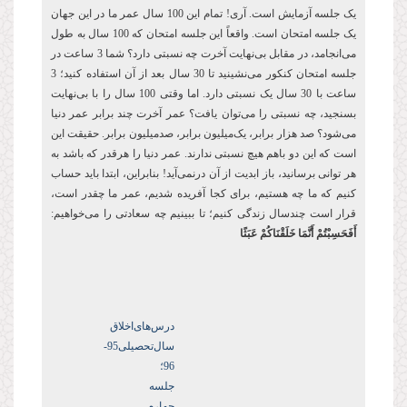
یک جلسه آزمایش است. آری! تمام این 100 سال عمر ما در این جهان
یک جلسه امتحان است. واقعاً این جلسه امتحان که 100 سال به طول
می‌انجامد، در مقابل بی‌نهایت آخرت چه نسبتی دارد؟ شما 3 ساعت در
جلسه امتحان کنکور می‌نشینید تا 30 سال بعد از آن استفاده کنید؛ 3
ساعت با 30 سال یک نسبتی دارد. اما وقتی 100 سال را با بی‌نهایت
بسنجید، چه نسبتی را می‌توان یافت؟ عمر آخرت چند برابر عمر دنیا
می‌شود؟ صد هزار برابر، یک‌میلیون برابر، صدمیلیون برابر. حقیقت این
است که این دو باهم هیچ نسبتی ندارند. عمر دنیا را هرقدر که باشد به
هر توانی برسانید، باز ابدیت از آن درنمی‌آید! بنابراین، ابتدا باید حساب
کنیم که ما چه هستیم، برای کجا آفریده شدیم، عمر ما چقدر است،
قرار است چندسال زندگی کنیم؛ تا ببینیم چه سعادتی را می‌خواهیم:
أَفَحَسِبْتُمْ أَنَّمَا خَلَقْنَاكُمْ عَبَثًا
درس‌های‌اخلاق
سال‌تحصیلی‌95-
96؛
جلسه
چهارم