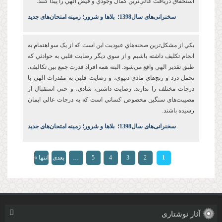
استحقاق دريافت عالي‌ترين کمال وجودي و فيض الهي را پيدا کنند.
س
خنرانی‌های سال1398
؛
بلاها و شرور؛ زمینه امتحان‌های جدید
يکي از مشکل‌ترين صحنه‌هاي عبوديت این است که از يک سو اهتمام به
انجام تکليف داشته باشيم و از سوي ديگر رضايت قلبي به حوادثي که
طبق تقدير الهي واقع مي‌شود. البته همه افراد قدرت جمع بين تکاليف،
تحمل درد و رنج‌هاي مادي دنيوي، و رضايت قلبي به مقدرات الهي با
درجات مختلف را ندارند. رضايت‌ داشتن، شادي، و حتي استقبال از
مصيبت‌هاي سنگين مخصوص کساني است که به درجات عالي ايمان
رسيده باشند.
س
خنرانی‌های سال1398
؛
بلاها و شرور؛ زمینه امتحان‌های جدید
صفحه‌ها
1
2
3
4
5
…
بعدی
انتها »
›
آثار نوشتاری