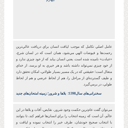
عامل اصلي تکامل که موجب لياقت انسان براي دريافت عالي‌ترين
رحمت‌ها و فيوضات الهي مي‌شود، همان است که در لسان شرع،
«عبادت» ناميده شده است. يعني انسان بيابد که از خود چيزي ندارد و
از خود چيزي نمي‌تواند داشته باشد و هر خيري به او برسد، از خداي
متعال است؛ حقيقتي که در يک مسير بسيار طولاني، امکان تحقق دارد
و طيف گسترده‌اي از مراحل را، هم از لحاظ عرضي و هم از لحاظ
طولي، در برمي‌گيرد.
س
خنرانی‌های سال1398
؛
بلاها و شرور؛ زمینه امتحان‌های جدید
می‌توان گفت عام‌ترين حکمت وجود شرور، نقايص، آفات و بلاها در اين
عالَم، آن است که زمينه انتخاب را براي انسان‌ها فراهم کند، تا بتوانند
با انتخاب صحيح خودشان، طرف خير را انتخاب نموده و لياقت و