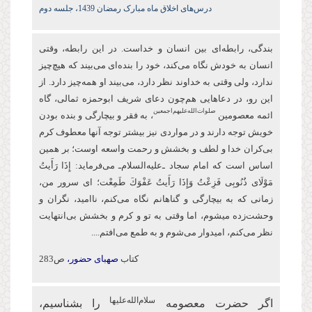
درس‌های اخلاق ماه مبارک رمضان 1439، جلسه دوم
بندگی، رابطه‌ای بین انسان و خداست. در این رابطه، وقتی
انسان به خودش نگاه می‌کند، خود را بنده‌ای می‌بیند که هیچ‌چیز
ندارد، ولی وقتی به خداوند نظر دارد، می‌بیند او همه‌چیز دارد. از
این‌ رو، در دعاهایی هم‌چون دعای شریف ابو‌حمزه ثمالی، گاه
صلوات‌‌الله‌‌عليهم‌‌اجمعين
ائمه معصومین
، به فقر و بیچارگی و بنده بودن
خویش توجه دارند و در مواردی نیز بیشتر توجه آنها معطوف كرم
بی‌کران خدا و لطف و بخشش و رحمت واسعه اوست؛ بر همین
اساس است كه امام سجاد ـ‌علیه‌السلام‌ـ می‌فرماید: إِذَا رَأَیتُ
مَوْلَای ذُنُوبِی فَزِعْتُ وَإِذَا رَأَیتُ عَفْوَكَ طَمِعْت؛ ای سرور من،
زمانی که به بیچارگی و گناهانم نگاه می‌کنم، ناامید، نگران و
وحشت‌زده می‏شوم، اما وقتی به تو و كرم و بخشش بی‌انتهایت
نظر می‌کنم، امیدوار ‏می‌شوم و به طمع می‌افتم....
کتاب
صهبای حضور،
ص283
سلام‌الله‌علیها
اگر حضرت معصومه
را بشناسیم،