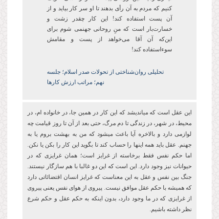
کنیم که مردم به آن رأی ‌بدهند تا او سر کار بیاید و از
آن پست‌ استفاده کند! این کار چقدر زشت و
خسارتبار است که منِ روحانی جهنمی شوم برای
اینکه آن آقا می‌خواهد از پست و مقامش
سوءاستفاده کند!
تحلیلی روان‌شناختی از تحولات صدر اسلام؛ جلسه
نهم؛ مراتب ارزش کارها
این عقل است که میاندیشد که این کار در همین جا، در خانواده ام، در
محیط، در شهر، در زندگی تا دم مرگ، حتی بعد از آن تا روز قیامت چه
لوازمی دارد و بالاخره آیا باعث میشود که من به بهشت بروم یا به
جهنم. عقل باید همه اینها را حساب کند تا بگوید این کار را بکن یا نکن.
اما حکم نفس فقط برخاسته از غرایز است؛ همان غرایزی که در
حیوانات نیز وجود دارد. این است که این دو غالبا با هم سازگار نیستند.
جنگ بین نفس و عقل به این معناست که غرایز انسان اقتضائاتی دارد
که همیشه با حکم عقل موافق نیست. پیروی از هوای نفس یعنی پیروی
از غرایزی که در ما وجود دارد، بدون اینکه به حکم عقل و حکم شرع
نظر داشته باشیم.