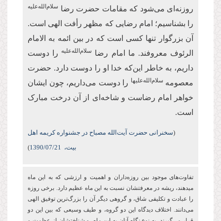
سلام‌الله‌علیه
روزنه‌ای می‌شود که مقامات حضرت رضا
را بشناسیم؛ امام رضایی که مظهر رأفت الهی است.
آن بزرگوار تنها کسی است که در بین ائمه به الامام
سلام‌الله‌علیه
الرئوف معروفند. ما امام رضا
را دوست
داریم، به خاطر این‌که خدا او را دوست دارد. حضرت
سلام‌الله‌علیها
معصومه
را دوست می‌داریم، چون ایشان
خواهر امام رضاست و شاخه‌ای از آن درخت مبارک
است.
(
سخنرانی حضرت آیت‌الله مصباح در جشنواره کریمه اهل
بیت،
/07/21
1390
)
تفاوت‌های موجود بین روزه‌‏داران و اهمیت و ارزشی كه به این ماه
می‏دهند، ریشه در معرفتشان نسبت به این ماه عظیم دارد. برخی روزه
را عبادت و تكلیفی شاق، و گروهی دیگر آن را بزرگ‌ترین توفیق الهی
می‌دانند. اختلاف دیدگاه این دو گروه، و طیف وسیعی که بین این دو
قرار می‌گیرند، به نوع نگاه آنان به این ماه، و شناختشان از عظمت و