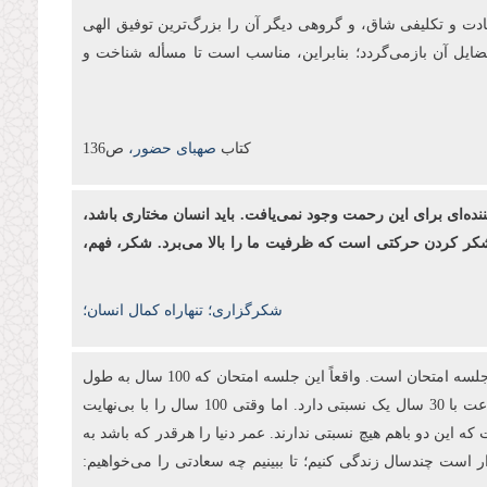
بادت و تكلیفی شاق، و گروهی دیگر آن را بزرگ‌ترین توفیق الهی
فضایل آن بازمی‌گردد؛ بنابراین، مناسب است تا مسأله شناخت و
کتاب
صهبای حضور،
ص136
ننده‌ای برای این رحمت وجود نمی‌یافت. باید انسان مختاری باشد،
د. شکر کردن حرکتی است که ظرفیت ما را بالا می‌برد. شکر، فهم،
شکرگزاری؛ تنهاراه کمال انسان؛
انبیا آمدند تا به آدمیان بفهمانند که برای این دنیا آفریده نشده‌اند. اینجا یک جلسه آزمایش است. آری! تمام این 100 سال عمر ما در این جهان یک جلسه امتحان است. واقعاً این جلسه امتحان که 100 سال به طول
می‌انجامد، در مقابل بی‌نهایت آخرت چه نسبتی دارد؟ شما 3 ساعت در جلسه امتحان کنکور می‌نشینید تا 30 سال بعد از آن استفاده کنید؛ 3 ساعت با 30 سال یک نسبتی دارد. اما وقتی 100 سال را با بی‌نهایت
ه این دو باهم هیچ نسبتی ندارند. عمر دنیا را هرقدر که باشد به
ار است چندسال زندگی کنیم؛ تا ببینیم چه سعادتی را می‌خواهیم: