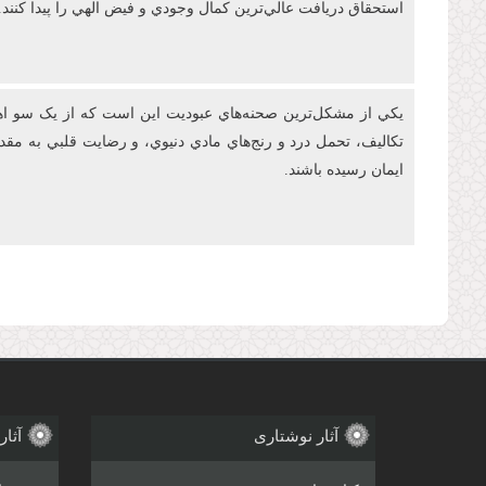
استحقاق دريافت عالي‌ترين کمال وجودي و فيض الهي را پيدا کنند.
يکي از مشکل‌ترين صحنه‌هاي عبوديت این است که از يک سو اهتم
تکاليف، تحمل درد و رنج‌هاي مادي دنيوي، و رضايت قلبي به م
ايمان رسيده باشند.
صفحه‌ها
آثار نوشتاری
آثار