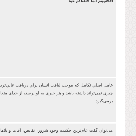
أَفَحَسِبْتُمْ أَنَّمَا خَلَقْنَاكُمْ عَبَثًا
عامل اصلي تکامل که موجب لياقت انسان براي دريافت عالي‌ترين 
چيزي نمي‌تواند داشته باشد و هر خيري به او برسد، از خداي مت
برمي‌گيرد.
می‌توان گفت عام‌ترين حکمت وجود شرور، نقايص، آفات و بلاها در