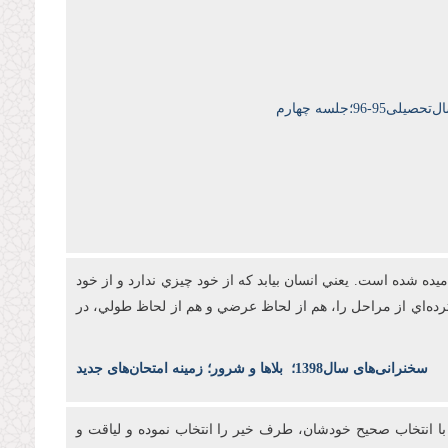
9-96؛جلسه چهارم
ه شده است. يعني انسان بيابد که از خود چيزي ندارد و از خود
رده‌اي از مراحل را، هم از لحاظ عرضي و هم از لحاظ طولي، در
س
خنرانی‌های سال1398
؛
بلاها و شرور؛ زمینه امتحان‌های جدید
د با انتخاب صحيح خودشان، طرف خير را انتخاب نموده و لياقت و