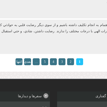
ام به انجام تکليف داشته باشيم و از سوي ديگر رضايت قلبي به حوادثي که 
قدرات الهي با درجات مختلف را ندارند. رضايت‌ داشتن، شادي، و حتي استق
1
2
3
4
5
…
بعدی
انتها
»
›
 گفتاری
سفرها و دیدارها