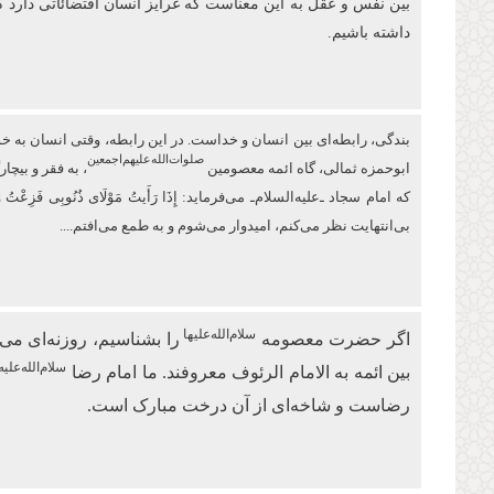
بین نفس و عقل به این معناست که غرایز انسان اقتضائاتی دارد 
داشته باشیم.
بندگی، رابطه‌ای بین انسان و خداست. در این رابطه، وقتی انسان به خودش 
صلوات‌‌الله‌‌عليهم‌‌اجمعين
ابو‌حمزه ثمالی، گاه ائمه معصومین
، به فقر و بیچ
كه امام سجاد ـ‌علیه‌السلام‌ـ می‌فرماید: إِذَا رَأَیتُ مَوْلَای ذُنُوبِی 
بی‌انتهایت نظر می‌کنم، امیدوار ‏می‌شوم و به طمع می‌افتم....
سلام‌الله‌علیها
اگر حضرت معصومه
را بشناسیم، روزنه‌ای 
سلام‌الله‌علیه
بین ائمه به الامام الرئوف معروفند. ما امام رضا
رضاست و شاخه‌ای از آن درخت مبارک است.