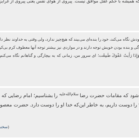
که همیشه با حکم عقل موافق نیست. پیروی از هوای نفس یعنی پیروی از غرایز
نگاه می‌کند، خود را بنده‌ای می‌بیند که هیچ‌چیز ندارد، ولی وقتی به خداوند نظر دار
ارگی و بنده بودن خویش توجه دارند و در مواردی نیز بیشتر توجه آنها معطوف كرم
فَزِعْتُ وَإِذَا رَأَیتُ عَفْوَكَ طَمِعْت؛ ای سرور من، زمانی که به بیچارگی و گناهانم نگ
سلام‌الله‌علیه
می‌شود که مقامات حضرت رضا
را بشناسیم؛ امام رضایی که 
را دوست داریم، به خاطر این‌که خدا او را دوست دارد. حضرت معصو
(
سخنرا