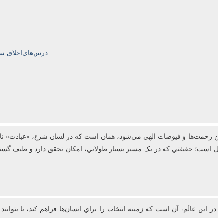
درس‌های‌اخلاق سال‌تحصیلی‌5
رحمت‌ها و فيوضات الهي مي‌شود، همان است که در لسان شرع، «عبادت» ناميد
عال است؛ حقيقتي که در يک مسير بسيار طولاني، امکان تحقق دارد و طيف گست
 اين عالَم، آن است که زمينه انتخاب را براي انسان‌ها فراهم کند، تا بتوانن