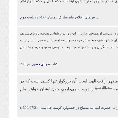
ی که در ما وجود دارد، بدون اینکه به حکم عقل و حکم شرع نظر
درس‌های اخلاق ماه مبارک رمضان 1439، جلسه دوم
د، می‌بیند او همه‌چیز دارد. از این‌ رو، در دعاهایی هم‌چون دعای شریف
 بی‌کران خدا و لطف و بخشش و رحمت واسعه اوست؛ بر همین اساس است
اه می‌کنم، ناامید، نگران و وحشت‌زده می‏شوم، اما وقتی به تو و كرم و بخشش
کتاب
صهبای حضور،
ص283
مظهر رأفت الهی است. آن بزرگوار تنها کسی است که در
سلام‌الله‌علیها
مه
را دوست می‌داریم، چون ایشان خواهر امام
نی حضرت آیت‌الله مصباح در جشنواره کریمه اهل بیت،
/07/21
1390
)