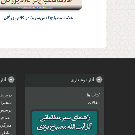
علامه مصباح(قدس‌سره) در کلام بزرگان
آثار نوشتاری
آثار
کتاب ها
درس‌ها
مقالات
سخنرانی
پرسش 
مصاحبه‌
میزگرد
مناظره‌