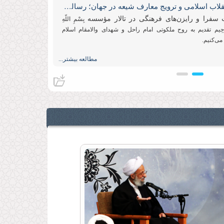
معرفی انقلاب اسلامی و ترویج معارف شیعه در جهان؛ رسالت سفرا و رایزنان فرهنگی
سفرا و رایزن‌های فرهنگی در تالار مؤسسه
بِسْمِ اللّهِ
الرَّحِيم تقدیم به روح ملکوتی امام راحل و شهدای والامقام اسلام
می‌کنیم.
مطالعه بیشتر...
ربیت اسلامی و ویژگی‌های معلم تراز اسلام
ربیت معلم شهید رجائی قزوین
بِسْمِ اللَّهِ الرَّحْمَنِ الرَّحِیم
مطالعه بیشتر...
ولایت‌فقیه؛ بزرگ‌ترین وظیفه عقلی و شرعی
 اعضای شورای مرکزی و هیأت نظارت اتحادیه جامعه
انشجویان سراسر کشور
بِسْمِ اللَّهِ الرَّحْمَنِ الرَّحِيم
مطالعه بیشتر...