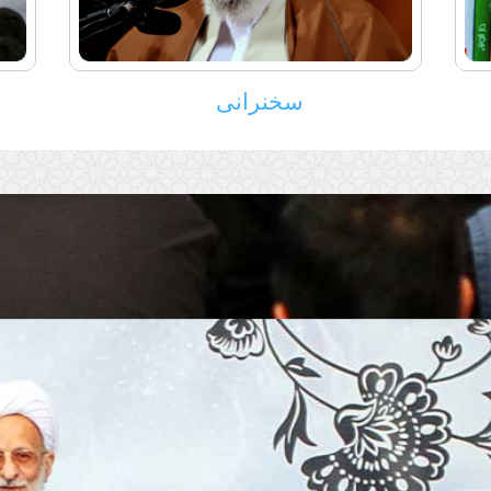
ری شد
وظایف دو
در جمع گر
رسانی آثار حضرت‌آیت‌الله مصباح یزدی
(جلسه سو
سخنرانی
مطالعه بیشتر...