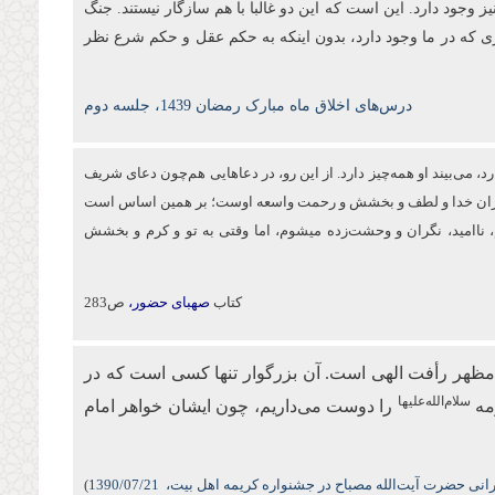
ز وجود دارد. این است که این دو غالبا با هم سازگار نیستند. جنگ
ی که در ما وجود دارد، بدون اینکه به حکم عقل و حکم شرع نظر
درس‌های اخلاق ماه مبارک رمضان 1439، جلسه دوم
د، می‌بیند او همه‌چیز دارد. از این‌ رو، در دعاهایی هم‌چون دعای شریف
 بی‌کران خدا و لطف و بخشش و رحمت واسعه اوست؛ بر همین اساس است
اه می‌کنم، ناامید، نگران و وحشت‌زده می‏شوم، اما وقتی به تو و كرم و بخشش
کتاب
صهبای حضور،
ص283
مظهر رأفت الهی است. آن بزرگوار تنها کسی است که در
سلام‌الله‌علیها
مه
را دوست می‌داریم، چون ایشان خواهر امام
نی حضرت آیت‌الله مصباح در جشنواره کریمه اهل بیت،
/07/21
1390
)