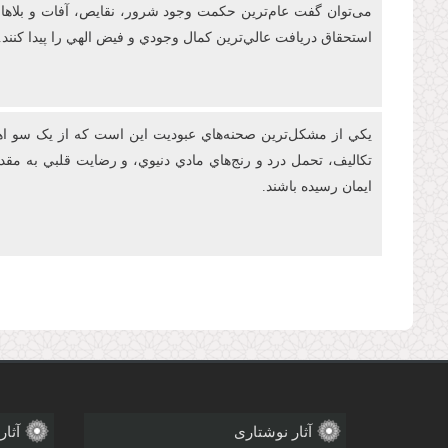
می‌توان گفت عام‌ترين حکمت وجود شرور، نقايص، آفات و بلاها در
استحقاق دريافت عالي‌ترين کمال وجودي و فيض الهي را پيدا کنند.
يکي از مشکل‌ترين صحنه‌هاي عبوديت این است که از يک سو اهتم
تکاليف، تحمل درد و رنج‌هاي مادي دنيوي، و رضايت قلبي به م
ايمان رسيده باشند.
صفحه‌ها
آثار نوشتاری
آثار