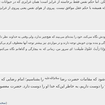
ا نکن. اما حکم نفس فقط برخاسته از غرایز است؛ همان غرایزی که در حیوانات نی
که همیشه با حکم عقل موافق نیست. پیروی از هوای نفس یعنی پیروی از غرایز
نگاه می‌کند، خود را بنده‌ای می‌بیند که هیچ‌چیز ندارد، ولی وقتی به خداوند نظر دار
ارگی و بنده بودن خویش توجه دارند و در مواردی نیز بیشتر توجه آنها معطوف كرم
فَزِعْتُ وَإِذَا رَأَیتُ عَفْوَكَ طَمِعْت؛ ای سرور من، زمانی که به بیچارگی و گناهانم نگ
سلام‌الله‌علیه
می‌شود که مقامات حضرت رضا
را بشناسیم؛ امام رضایی که 
را دوست داریم، به خاطر این‌که خدا او را دوست دارد. حضرت معصو
(
سخنرا