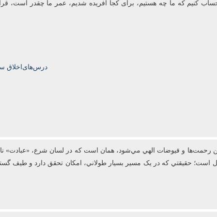
 باید حساب کنیم که ما چه هستیم، برای کجا آفریده شدیم، عمر ما چقدر است، قر
درس‌های‌اخلاق سال‌تحصیلی‌5
رحمت‌ها و فيوضات الهي مي‌شود، همان است که در لسان شرع، «عبادت» ناميد
عال است؛ حقيقتي که در يک مسير بسيار طولاني، امکان تحقق دارد و طيف گست