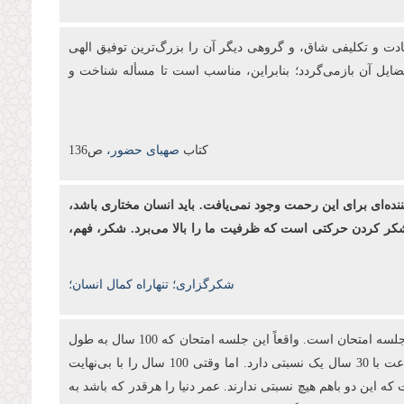
بادت و تكلیفی شاق، و گروهی دیگر آن را بزرگ‌ترین توفیق الهی
فضایل آن بازمی‌گردد؛ بنابراین، مناسب است تا مسأله شناخت و
کتاب
صهبای حضور،
ص136
ننده‌ای برای این رحمت وجود نمی‌یافت. باید انسان مختاری باشد،
د. شکر کردن حرکتی است که ظرفیت ما را بالا می‌برد. شکر، فهم،
شکرگزاری؛ تنهاراه کمال انسان؛
انبیا آمدند تا به آدمیان بفهمانند که برای این دنیا آفریده نشده‌اند. اینجا یک جلسه آزمایش است. آری! تمام این 100 سال عمر ما در این جهان یک جلسه امتحان است. واقعاً این جلسه امتحان که 100 سال به طول
می‌انجامد، در مقابل بی‌نهایت آخرت چه نسبتی دارد؟ شما 3 ساعت در جلسه امتحان کنکور می‌نشینید تا 30 سال بعد از آن استفاده کنید؛ 3 ساعت با 30 سال یک نسبتی دارد. اما وقتی 100 سال را با بی‌نهایت
ه این دو باهم هیچ نسبتی ندارند. عمر دنیا را هرقدر که باشد به