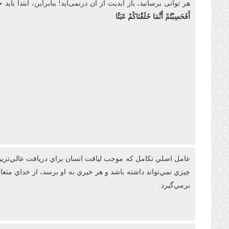
هر توانی برسانید، باز ابدیت از آن درنمی‌آید! بنابراین، ابتدا
أَفَحَسِبْتُمْ أَنَّمَا خَلَقْنَاكُمْ عَبَثًا
عامل اصلي تکامل که موجب لياقت انسان براي دريافت عالي‌ترين 
چيزي نمي‌تواند داشته باشد و هر خيري به او برسد، از خداي مت
برمي‌گيرد.