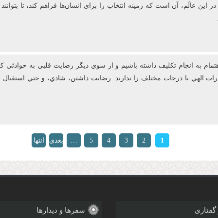
 اين عالَم، آن است که زمينه انتخاب را براي انسان‌ها فراهم کند، تا بتوانن
ام به انجام تکليف داشته باشيم و از سوي ديگر رضايت قلبي به حوادثي که 
قدرات الهي با درجات مختلف را ندارند. رضايت‌ داشتن، شادي، و حتي استق
1
2
3
4
5
…
بعدی
انتها
»
›
 گفتاری
سفرها و دیدارها