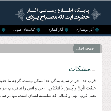
رفتن به محتوای اصلی
آثار نوشتاری
آثار گفتاری
کتاب‌های صوتی
ن
صفحه اصلی
مشکات
قرب خدا، جز در سایه بندگی خدا ممکن نیست. گرچه ما حقیقت ای
خَلَقْتُ الْجِنَّ وَالْإِنسَ إِلاَّ لِیَعْبُدُونِ؛ «جن و انس را نیافریدم
یعنی قرب الهی و كمالی كه شایسته انسان است، تنها در سای