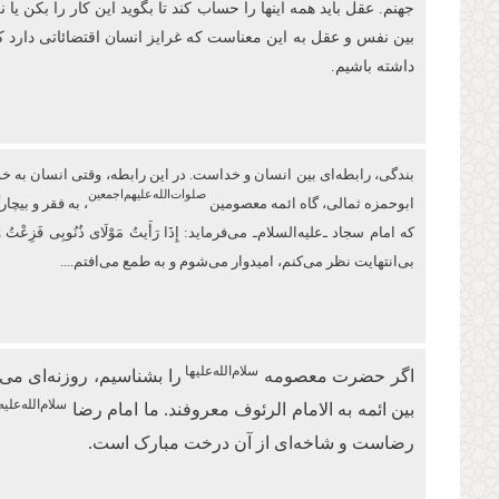
جهنم. عقل باید همه اینها را حساب کند تا بگوید این کار را بکن ی
بین نفس و عقل به این معناست که غرایز انسان اقتضائاتی دارد 
داشته باشیم.
بندگی، رابطه‌ای بین انسان و خداست. در این رابطه، وقتی انسان به خودش 
صلوات‌‌الله‌‌عليهم‌‌اجمعين
ابو‌حمزه ثمالی، گاه ائمه معصومین
، به فقر و بیچ
كه امام سجاد ـ‌علیه‌السلام‌ـ می‌فرماید: إِذَا رَأَیتُ مَوْلَای ذُنُوبِی 
بی‌انتهایت نظر می‌کنم، امیدوار ‏می‌شوم و به طمع می‌افتم....
سلام‌الله‌علیها
اگر حضرت معصومه
را بشناسیم، روزنه‌ای 
سلام‌الله‌علیه
بین ائمه به الامام الرئوف معروفند. ما امام رضا
رضاست و شاخه‌ای از آن درخت مبارک است.