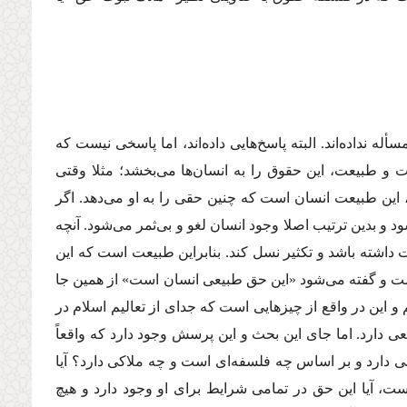
سأله نداده‌اند. البته پاسخ‌هایى داده‌اند، اما پاسخى نیست كه
ت و طبیعت، این حقوق را به انسان‌ها مى‌بخشد؛ مثلا وقتى
 این طبیعت انسان است كه چنین حقى را به او مى‌دهد. اگر
 و بدین ترتیب اصلا وجود انسان لغو و بى‌ثمر مى‌شود. آنچه
ت داشته باشد و تكثیر نسل كند. بنابراین طبیعت است كه این
است و گفته مى‌شود «این حق طبیعى انسان است» از همین جا
 و این در واقع از چیزهایى است كه جداى از تعالیم اسلام در
دارد. اما جاى این بحث و این پرسش وجود دارد كه واقعاً
ى دارد و بر اساس چه فلسفه‌اى است و چه ملاكى دارد؟ آیا
 آیا این حق در تمامى شرایط براى او وجود دارد و هیچ