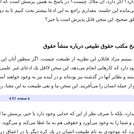
د؟ اگر دارد، آن ملاك چیست؟ در پاسخ به همین پرسش است كه اشار
مانده این جلسه، مقدارى راجع به این ادعا بیشتر بحث كنیم تا به دور 
ق صحیح، این سخن قابل پذیرش است یا خیر؟
ید ببینیم مراد قایلان این نظریه از طبیعت چیست. اگر منظور آنان این
 دارد كه كارهایى انجام مى‌دهد، این سخن لااقل یك ادعاى غیر علمى اس
ند و نظایر آنها در گذشته نیز بوده‌اند و در آینده نیز به وجود خواهند 
از جمله انسان را مى‌آفریند. این سخن ما و نفى طبیعت به این معنا، 
﴿ صفحه 81 ﴾
دارد، بلكه با صرف نظر از این كه خدایى وجود دارد یا خیر، پرسش ما 
و شما را به وجود مى‌آورد و حقوقى هم به ما عطا مى‌كند و مى‌گوید: بر
رد كه موجودى به نام طبیعت انسان در یك كره دیگر یا در اعماق دریا