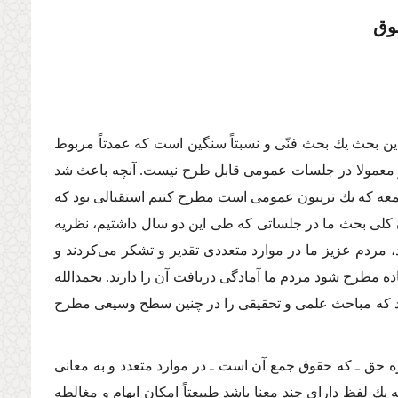
وق
ین بحث یك بحث فنّى و نسبتاً سنگین است كه عمدتاً مربوط
 و معمولا در جلسات عمومى قابل طرح نیست. آنچه باعث شد
جمعه كه یك تریبون عمومى است مطرح كنیم استقبالى بود كه
 كلى بحث ما در جلساتى كه طى این دو سال داشتیم، نظریه
، مردم عزیز ما در موارد متعددى تقدیر و تشكر مى‌كردند و
ده مطرح شود مردم ما آمادگى دریافت آن را دارند. بحمدالله
‌دهد كه مباحث علمى و تحقیقى را در چنین سطح وسیعى مطرح
ه حق ـ كه حقوق جمع آن است ـ در موارد متعدد و به معانى
یك لفظ داراى چند معنا باشد طبیعتاً امكان ابهام و مغالطه