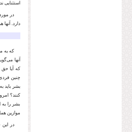
استثنایى ن
در مورد
دارد. آنها
كه به م
آنها مى‌گو
كه آیا حق 
چنین فردى 
بشر باید ب
كنند؟ امرو
بشر را به 
موازین هما
در این 