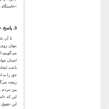
«خاستگاه 
3. پاسخ «مكتب حقوق طبیعى»
تا آن جا
بتوان روى 
مى‌گوییم ا
انسان نتوا
باعث ایجاد
حق را به ا
ریشه مى‌گیر
بین مردم م
این كه «ان
این حقوق ط