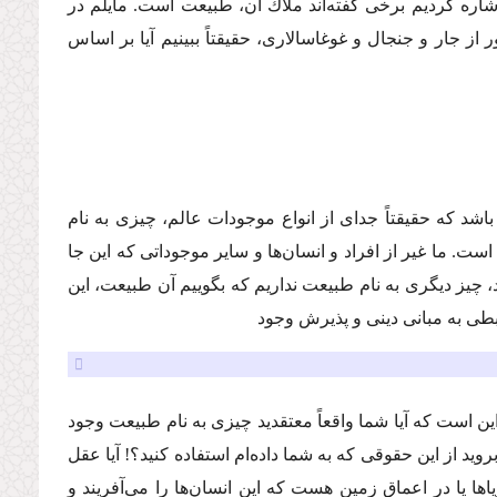
ه كردیم برخى گفته‌اند ملاك آن، طبیعت است. مایلم در
از جار و جنجال و غوغاسالارى، حقیقتاً ببینیم آیا بر اساس
 باشد كه حقیقتاً جداى از انواع موجودات عالم، چیزى به نام
ت. ما غیر از افراد و انسان‌ها و سایر موجوداتى كه این جا
آمد، چیز دیگرى به نام طبیعت نداریم كه بگوییم آن طبیعت، این
ربطى به مبانى دینى و پذیرش وجود
این است كه آیا شما واقعاً معتقدید چیزى به نام طبیعت وجود
وید از این حقوقى كه به شما داده‌ام استفاده كنید؟! آیا عقل
ها یا در اعماق زمین هست كه این انسان‌ها را مى‌آفریند و