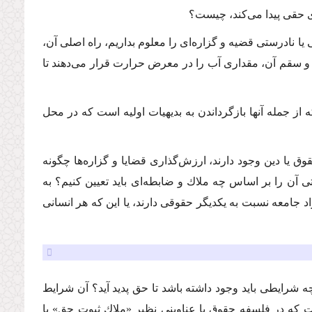
ى حقى پیدا مى‌كند، چیست؟
یا نادرستى قضیه و گزاره‌اى را معلوم بداریم، راه اصلى آن،
و سقم آن، مقدارى آب را در معرض حرارت قرار مى‌دهند تا
مله آنها بازگرداندن به بدیهیات اولیه است كه در محل
وق یا دین وجود دارند، ارزش‌گذارى قضایا و گزاره‌ها چگونه
 آن را بر اساس چه ملاك و ضابطه‌اى باید تعیین كنیم؟ به
راد جامعه نسبت به یكدیگر حقوقى دارند، یا این كه هر انسانى
ه شرایطى باید وجود داشته باشد تا حق پدید آید؟ آن شرایط
 كه در فلسفه حقوق با عناوینى نظیر «ملاك ثبوت حق» یا