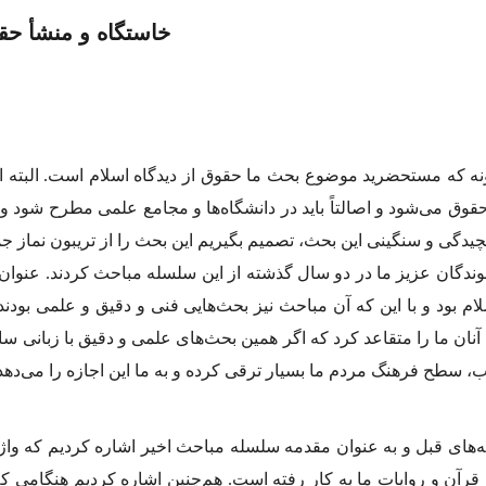
خاستگاه و منشأ حق
نه كه مستحضرید موضوع بحث ما حقوق از دیدگاه اسلام است. البته ا
قوق مى‌شود و اصالتاً باید در دانشگاه‌ها و مجامع علمى مطرح شود
چیدگى و سنگینى این بحث، تصمیم بگیریم این بحث را از تریبون نماز 
ندگان عزیز ما در دو سال گذشته از این سلسله مباحث كردند. عنوان
م بود و با این كه آن مباحث نیز بحث‌هایى فنى و دقیق و علمى بودند
آنان ما را متقاعد كرد كه اگر همین بحث‌هاى علمى و دقیق با زبانى سا
لاب، سطح فرهنگ مردم ما بسیار ترقى كرده و به ما این اجازه را مى
‌هاى قبل و به عنوان مقدمه سلسله مباحث اخیر اشاره كردیم كه واژ
قرآن و روایات ما به كار رفته است. هم‌چنین اشاره كردیم هنگامى كه 