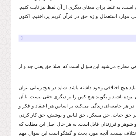
است، به غلط براى معناى دیگرى از آن لفظ نیز ثابت كنیم.
ى موارد استعمال واژه حق در قرآن كریم پرداختیم. اكنون
قوقى مطرح مى‌شود این سؤال است كه اصلا حق یعنى چه و از
ید هیچ اختلافى وجود داشته باشد. شاید در هیچ زمانى نتوان
 نبوده باشند و بگویند هیچ كس را بر دیگرى حقى نیست. تا آن
 در هر جامعه‌اى زندگى مى‌كند، بر اساس هر اعتقاد و فكر و
نظیر حق حیات، حق مسكن، حق لباس و پوشش، حق كار كردن
 و شوهر و فرزندان قایل است. به هر حال اصل این مطلب كه
ختلاف نیست. آنچه مورد بحث و گفتگو است این سؤال مهم