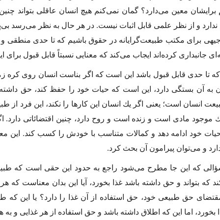
رایشان معین مى‌دارد؟ گمان نمى‌كنم هیچ انسان عاقلى بتواند چنین اد
دارد و از نظر علمى قابل اثبات نیست. در هر حال به نظر مى‌رسد بى‌پای
وجیهى براى مكتب طبیعت‌گرایانه در حقوق باشیم كه تا حدى منطقى و
اى جانبدارى كرده‌اند ایجاب مى‌كند كه معنایى نسبتاً قابل قبول براى ا
كه تا حدى قابل قبول باشد این است كه اگر بناست انسان روى كره زم
 به آن بستگى دارد، این است كه حیات خود را حفظ كند، حق داشته 
عت انسان است؛ یعنى اگر یك انسان این كارها را نكند، این فرد از طبی
 موجود مادى است و زنده است و روح دارد، چنین اقتضائاتى دارد. اگر 
 حیات خود ادامه دهد و كمالات متناسب با خودش را كسب كند. این م
ارد و مى‌توان پیرامون آن بحث كرد.
ؤالى كه این جا مطرح مى‌شود راجع به حدود این حقى است كه طبیعت،
د كه بتواند و حق داشته باشد غذا بخورد، آیا این بدان معناست كه هر غ
قتضاى حق طبیعى خود، حق استفاده از آن غذا را دارد؟ یا این كه طبی
ا بخورد، اما این كه اطلاق داشته باشد و حق استفاده از هر غذایى و به 