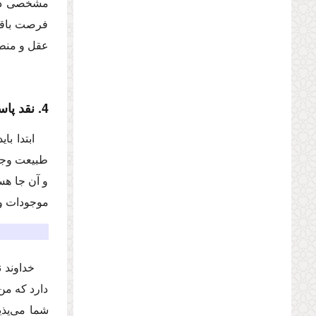
مشخصى دار
فرصت باقى‌
عقل و منط
4. نقد پاسخ مكتب حقوق طبیعى درباره منشأ حقوق
ابتدا با
طبیعت وجود
و آن جا هست
موجودات و 
خداوند ن
دارد كه من 
شما مى‌پذی