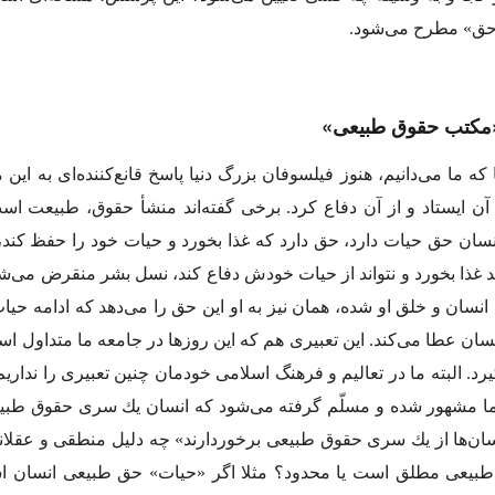
حق» مطرح مى‌شود.
 كه ما مى‌دانیم، هنوز فیلسوفان بزرگ دنیا پاسخ قانع‌كننده‌اى به این م
آن ایستاد و از آن دفاع كرد. برخى گفته‌اند منشأ حقوق، طبیعت اس
نسان حق حیات دارد، حق دارد كه غذا بخورد و حیات خود را حفظ كند،
ند غذا بخورد و نتواند از حیات خودش دفاع كند، نسل بشر منقرض مى‌شود
 انسان و خلق او شده، همان نیز به او این حق را مى‌دهد كه ادامه حیا
نسان عطا مى‌كند. این تعبیرى هم كه این روزها در جامعه ما متداول 
د. البته ما در تعالیم و فرهنگ اسلامى خودمان چنین تعبیرى را نداریم
ا مشهور شده و مسلّم گرفته مى‌شود كه انسان یك سرى حقوق طبیعى 
سان‌ها از یك سرى حقوق طبیعى برخوردارند» چه دلیل منطقى و عقلان
بیعى مطلق است یا محدود؟ مثلا اگر «حیات» حق طبیعى انسان است،