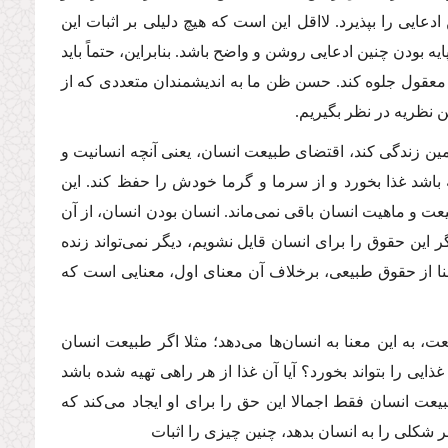
عایى را بپذیرد. لااقل این است كه هیچ دلیلى بر اثبات این
ه بودن چنین ادعایى روشن و واضح باشد. بنابراین، حتماً باید
 معقول جلوه كند. حسن ظن ما به اندیشمندان متعددى كه از
ین نظریه در نظر بگیریم.
ین زندگى كند، اقتضاى طبیعت انسان، یعنى آنچه انسانیت و
باشد غذا بخورد و از سرما و گرما خودش را حفظ كند. این
عت و ماهیت انسان باقى نمى‌ماند. انسان بودن انسان، از آن
این حقوق را براى انسان قایل نشویم، دیگر نمى‌تواند زنده
عنا از حقوق طبیعى، برخلاف آن معناى اول، معنایى است كه
 به این معنا به انسان‌ها مى‌دهد؛ مثلا اگر طبیعت انسان
ذایى را بتواند بخورد؟ آیا آن غذا از هر راهى تهیه شده باشد
عت انسان فقط اجمالا این حق را براى او ایجاد مى‌كند كه
هر شكلى را به انسان بدهد، چنین چیزى را اثبات