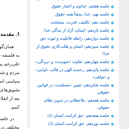
جلسه هشتم: خداوند و اعتبار حقوق
جلسه نهم: خدا، منشأ همه حقوق
جلسه دهم: تكلیف، قدرت، مصلحت
جلسه یازدهم: انسان، آزاد از بندگى خدا!
1. مقدمه
جلسه دوازدهم: رابطه فاعلیت و ثبوت حق
همان‌گو
جلسه سیزدهم: انسان و طلب‌كارى حقوق از
خدا!
به فلسفه ح
جلسه چهاردهم: تفاوت «عبودیت» و «بردگى»
على‌رغم پی
جلسه پانزدهم: رحمت الهى در قالب «اوامر»
مردم و شنو
و «نواهى»
سیاسى اسلا
جلسه شانزدهم: تعیین «مصلحت» در قوانین
تشویق‌هاى 
حقوقى
بعد از انق
جلسه هفدهم: ملاحظاتى در تدوین نظام
كنیم.
حقوقى
جلسه هیجدهم: حق كرامت انسان (1)
در جلسه
جلسه نوزدهم: حق كرامت انسان (2)
مختلفى در 