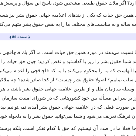
دارد؟ اگر ملاك حقوق طبیعى مشخص شود، پاسخ این سؤال و پرسش‌ها
 همین حق حیات كه یكى از بندهاى اعلامیه جهانى حقوق بشر نیز هست
 همه ساله و به مناسبت‌هاى مختلف ما را به نقض حقوق بشر متهم مى‌ك
﴿ صفحه 80 ﴾
ا نسبت مى‌دهند در مورد همین حق حیات است. ما اگر یك قاچاقچى را ك
یند شما حقوق بشر را زیر پا گذاشتید و نقض كردید؛ چون حق حیات را ا
با آنهاست كه ما را محكوم مى‌كنند یا ما كه قاچاقچى را اعدام مى‌ك
سلب نماییم؟ اصولا حقوق بشر چیست؟ از كجا صادر شده؟ چه ملاكى دارد
ه وسیله سازمان ملل و از طریق اعلامیه جهانى حقوق بشر باشد، یا 
ز بر سر این مسأله بین خود كشورهایى كه در شوراى امنیت سازمان م
این صورت فعلى كه در اعلامیه جهانى حقوق بشر آمده، نمى‌توانیم ب
ن فرهنگ تعریف مى‌شود و شما نمى‌توانید حقوق بشر را به دلخواه خودتان
جا فعلا ما در صدد آن نیستیم كه حق با كدام تفكر است، بلكه پرس