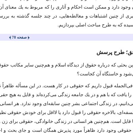
 وجود دارد و ممكن است احكام و آثارى را كه مربوط به یك معناى آن 
رى از چنین اشتباهات و مغالطه‌هایى، در چند جلسه گذشته به بررس
یده كه به طرح مباحث اصلى بپردازیم.
﴿ صفحه 78 ﴾
ین بحثى كه درباره حقوق از دیدگاه اسلام و هم‌چنین سایر مكاتب ح
ى‌شود و خاستگاه آن كجاست؟
فى‌الجمله قبول داریم كه حقوقى در كار هست. در این مسأله ظاهراً نبا
را یافت كه با هم و در یك جامعه زندگى مى‌كرده‌اند و قایل به هیچ حقى
ى‌دانیم، در زندگى اجتماعى بشر چنین سابقه‌اى وجود ندارد. هر انسانى
فه‌اى، بالاخره حقوقى را قبول دارد یا لااقل براى خودش حقوقى 
ها قایل است. هم‌چنین هر انسانى در زندگى خانوادگى، حقوقى براى زن
 حقوقى وجود دارد ظاهراً مورد پذیرش همگان است و جاى بحث و ا