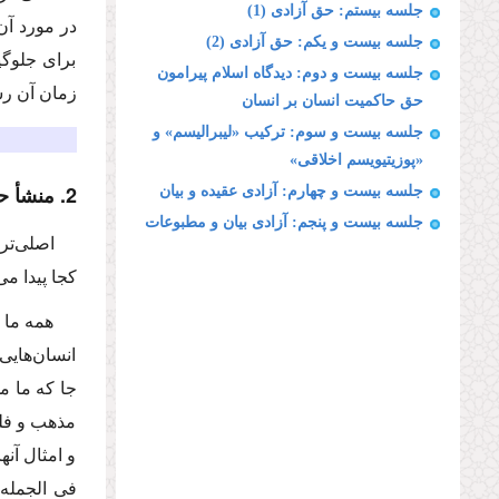
جلسه بیستم: حق آزادى (1)
در مورد آن
جلسه بیست و یكم: حق آزادى (2)
براى جلوگی
جلسه بیست و دوم: دیدگاه اسلام پیرامون
زمان آن رس
حق حاكمیت انسان بر انسان
جلسه بیست و سوم: تركیب «لیبرالیسم» و
«پوزیتیویسم اخلاقى»
2. منشأ حق؛ طرح پرسش
جلسه بیست و چهارم: آزادى عقیده و بیان
جلسه بیست و پنجم: آزادى بیان و مطبوعات
اصلى‌تر
كجا پیدا م
همه ما 
انسان‌هایى 
جا كه ما م
مذهب و فلس
و امثال آن
فى الجمله