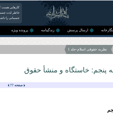
کارهایی هست که 
خاطر لذت جسمان
جسمانی را داشته
گارخانه
ارسال پرسش
زندگینامه
پرونده ویژه
نظریه حقوقى اسلام-جلد 1
 پنجم: خاستگاه و منشأ حقوق
﴿ صفحه 77 ﴾
جم