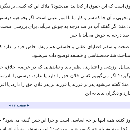
 است كه این حقوق از كجا پیدا مى‌شود؟ ملاك این كه كسى بر دیگر
تجربى و آن جا كه سر و كار ما با امور عینى است، اگر بخواهیم درستى 
 مثلا اگر گفتند آب در صد درجه به جوش مى‌آید، براى بررسى صحت 
در صد درجه به جوش مى‌آید یا خیر.
حت و سقم قضایاى عقلى و فلسفى هم روش خاص خود را دارد كه از ج
مباحث شناخت‌شناسى و فلسفه توضیح داده مى‌شود.
مسایل ارزشى و اعتبارى، نظیر باید و نبایدهایى كه در عرصه اخلاق، حق
رد؟ اگر مى‌گوییم كسى فلان حق را دارد یا ندارد، درستى یا نادرستى
ثلا گفته مى‌شود پدر بر فرزند یا فرزند بر پدر فلان حق را دارد، یا اف
د و دیگران نباید به این
﴿ صفحه 79 ﴾
ز كنند، همه اینها بر چه اساسى است و چرا این‌چنین گفته مى‌شود؟ چ
 كجا و به وسیله چه كسى تعیین مى‌شود؟ این پرسش، مسأله‌اى است