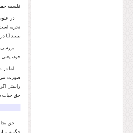
فلسفه حقوق
در علوم 
تجربه است؛
ببینند آیا 
بررسى ص
خود، یعنى 
اما در 
صورت مى‌گی
راستى اگر م
حق حیات دار
حق تجاو
چگونه و از