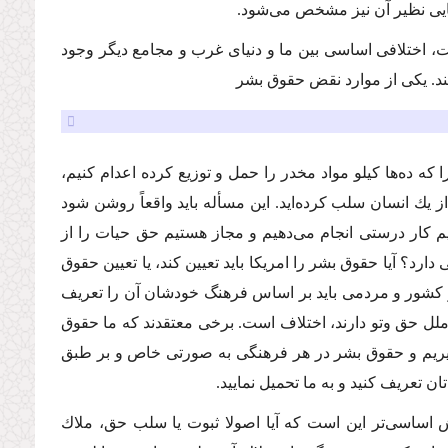
یى نظیر آن نیز مشخص مى‌شود.
، اختلافى اساسى بین ما و دنیاى غرب و مجامع دیگر وجود
نند. یكى از موارد نقض حقوق بشر
ه ده‌ها كیلو مواد مخدر را حمل و توزیع كرده اعدام كنیم،
ز یك انسان سلب كرده‌اید. این مسأله باید واقعاً روشن شود
نیم كار درستى انجام مى‌دهیم و مجاز هستیم حق حیات را از
؟ آیا حقوق بشر را امریكا باید تعیین كند، یا تعیین حقوق
هر كشور و مردمى باید بر اساس فرهنگ خودشان آن را تعریف
لل حق وتو دارند، اختلاف است. برخى معتقدند كه ما حقوق
پذیریم و حقوق بشر در هر فرهنگى به صورتى خاص و بر طبق
 تعریف كنید و به ما تحمیل نمایید.
ش اساسى‌تر این است كه آیا اصولا ثبوت یا سلب حق، ملاك