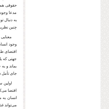
حقوقى هم ب
مدعا وجود ن
به دنبال ت
چنین نظریه‌
معنایى 
وجود انسان
اقتضاى طبی
جهتى كه یك
بماند و به
جاى تأمل د
اولین س
اقتضا مى‌كن
انسان به م
مى‌تواند غذ