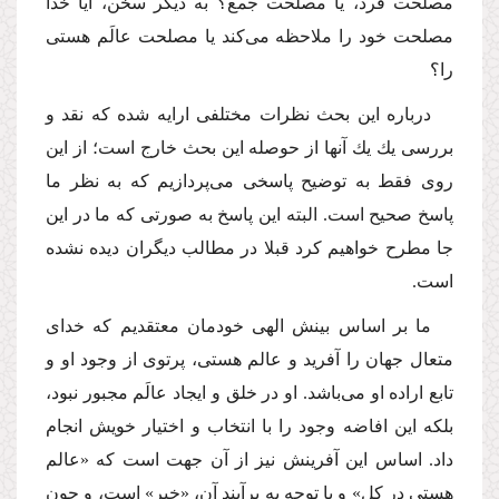
مصلحت فرد، یا مصلحت جمع؟ به دیگر سخن، آیا خدا
مصلحت خود را ملاحظه مى‌كند یا مصلحت عالَم هستى
را؟
درباره این بحث نظرات مختلفى ارایه شده كه نقد و
بررسى یك یك آنها از حوصله این بحث خارج است؛ از این
روى فقط به توضیح پاسخى مى‌پردازیم كه به نظر ما
پاسخ صحیح است. البته این پاسخ به صورتى كه ما در این
جا مطرح خواهیم كرد قبلا در مطالب دیگران دیده نشده
است.
ما بر اساس بینش الهى خودمان معتقدیم كه خداى
متعال جهان را آفرید و عالم هستى، پرتوى از وجود او و
تابع اراده او مى‌باشد. او در خلق و ایجاد عالَم مجبور نبود،
بلكه این افاضه وجود را با انتخاب و اختیار خویش انجام
داد. اساس این آفرینش نیز از آن جهت است كه «عالم
هستى در كل» و با توجه به برآیند آن، «خیر» است، و چون