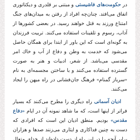
در
حكومت‌هاى فاشیستى
و مبتنى بر قلدرى و دیكتاتورى
اتفاق مى‌افتد. چنان‌چه افراد از رفتن به میدان‌هاى جنگ
امتناع ورزند به قتل خواهند رسید. در بعضى كشورها از
آداب، رسوم و تلقینات استفاده مى‌كنند. تربیت فرزندان
به گونه‌اى است كه این باور از ابتدا براى همگان حاصل
مى‌شود كه خدمت به وطن و دفاع از آب و خاك امر
مقدسى مى‌باشد. از شعر، ادبیات و هنر به صورت
گسترده استفاده مى‌كنند و با ساختن مجسمه‌اى به نام
«سرباز گمنام» فرهنگ جان‌فشانى در راه میهن را ایجاد
مى‌كنند.
ادیان آسمانى
راه دیگرى را مطرح مى‌كنند كه بسیار
فراتر از اینها است، كه ما شاهد نمونه آن در ایام
«دفاع
مقدس»
بودیم. منطق ادیان این است كه افرادى كه
دست به چنین فداكارى و ایثارى مى‌زنند صدها و هزاران
برابر آنچه را در این راه از دست داده‌اند از خداى متعال