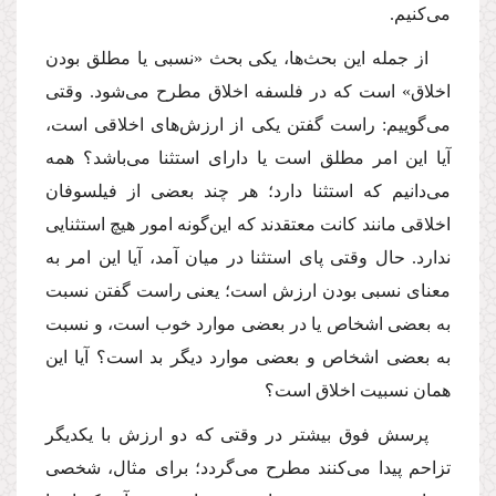
مى‌كنیم.
از جمله این بحث‌ها، یكى بحث «نسبى یا مطلق بودن
اخلاق» است كه در فلسفه اخلاق مطرح مى‌شود. وقتى
مى‌گوییم: راست گفتن یكى از ارزش‌هاى اخلاقى است،
آیا این امر مطلق است یا داراى استثنا مى‌باشد؟ همه
مى‌دانیم كه استثنا دارد؛ هر چند بعضى از فیلسوفان
اخلاقى مانند كانت معتقدند كه این‌گونه امور هیچ استثنایى
ندارد. حال وقتى پاى استثنا در میان آمد، آیا این امر به
معناى نسبى بودن ارزش است؛ یعنى راست گفتن نسبت
به بعضى اشخاص یا در بعضى موارد خوب است، و نسبت
به بعضى اشخاص و بعضى موارد دیگر بد است؟ آیا این
همان نسبیت اخلاق است؟
پرسش فوق بیشتر در وقتى كه دو ارزش با یكدیگر
تزاحم پیدا مى‌كنند مطرح مى‌گردد؛ براى مثال، شخصى