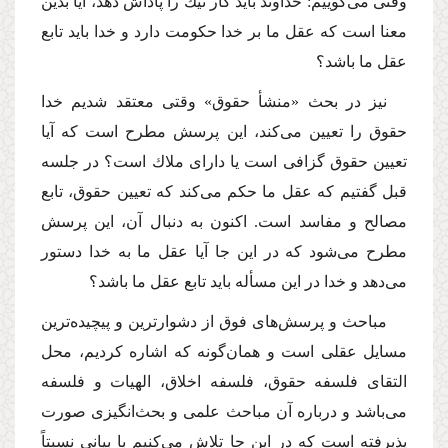
وقتى مى‌گوییم: خداوند باید كار نیك را پاداش دهد، آیا بدین
معنا است كه عقل ما بر خدا حكومت دارد و خدا باید تابع
عقل ما باشد؟
نیز در بحث «منشأ حقوق» وقتى معتقد شدیم خدا
حقوق را تعیین مى‌كند، این پرسش مطرح است كه آیا
تعیین حقوق گزافى است یا داراى ملاك است؟ در جلسه
قبل گفتیم كه عقل ما حكم مى‌كند كه تعیین حقوق، تابع
مصالح و مفاسد است. اكنون به دنبال آن، این پرسش
مطرح مى‌شود كه در این جا آیا عقل ما به خدا دستور
مى‌دهد و خدا در این مسأله باید تابع عقل ما باشد؟
مباحث و پرسش‌هاى فوق از دشوارترین و پیچیده‌ترین
مسایل عقلى است و همان‌گونه كه اشاره كردیم، محل
التقاى فلسفه حقوق، فلسفه اخلاق، الهیات و فلسفه
مى‌باشد و درباره آن مباحث علمى و بحث‌انگیزى صورت
پذیرفته است كه در این جا تلاش مى‌كنیم با بیانى نسبتاً