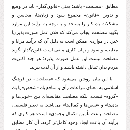
مطابق «مصلحت» باشد؛ یعنى «قانون‌گذار» باید در وضع
و تدوین «قانون» مجموع سود و زیان‌ها، محاسن و
مشكلات یك كار را بسنجد و با توجه به برآیند این موارد
بگوید مصلحت ایجاب مى‌كند كه فلان عمل صورت پذیردیا
خیر. در مواردى ممكن است به دلیل آن كه برآیند مزایا و
معایب، و سود و زیان كارى منفى است قانون‌گذار بگوید
مصلحت نیست این عمل صورت پذیرد؛ هر چند اكثریت
مردم بدان تمایل داشته باشند و از آن لذت ببرند.
با این بیان روشن مى‌شود كه «مصلحت» در فرهنگ
اسلامى به معناى مراعات رأى و منافع یك «شخص» یا یك
«گروه» نیست، بلكه مصلحت مقایسه‌اى بین «خوبى‌ها و
بدى‌ها» و «نقص‌ها و كمال‌ها» مى‌باشد. به تعبیر فلسفى،
مصلحت باعث تأمین «كمال وجودى» است: هر كارى كه
برآیند آن باعث ایجاد وجود كامل‌تر گردد، آن كار مطابق