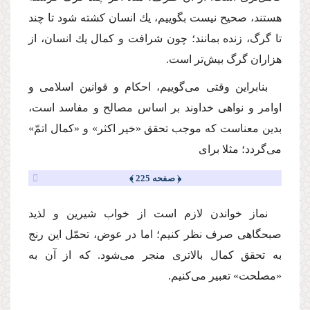
هستند، صحیح نیست بگوییم، یك انسان كشته شود تا چند
تا گرگ، زنده بمانند؛ چون شرافت و كمال یك انسان، از
هزاران گرگ بیش‌تر است.
بنابراین وقتى مى‌گوییم، احكام و قوانین اسلامى و
اوامر و نواهى خداوند بر اساس مصالح و مفاسد است،
بدین معناست كه موجب تحقق «خیر اكثر» و «كمال اتمّ»
مى‌گردد؛ مثلا براى
﴿ صفحه 225 ﴾
نماز خواندن لازم است از خواب شیرین و لذید
صبحگاهى صرف نظر كنیم؛ اما در عوض، تحمّل این رنج
به تحقق كمال بالاترى منجر مى‌شود. كه از آن به
«مصلحت» تعبیر مى‌كنیم.