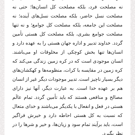
نه مصلحت فرد، بلكه مصلحت كل انسان‌ها؛ حتى نه
مصلحت نسل حاضر، بلكه مصلحت نسل‌هاى آینده؛ نه
مصلحت این جامعه، بلكه مصلحت كل جوامع؛ و نه تنها
مصلحت جوامع بشرى، بلكه مصلحت كل هستى تأمین
گردد. خداوند تدبیر و اداره جهان هستى را به عهده دارد و
انسان‌ها تنها بخش كوچكى از مخلوقات او مى‌باشند.
انسان موجودى است كه در كره زمین زندگى مى‌كند كه
كره زمین در مقایسه با كرات، منظومه‌ها و كهكشان‌هاى
دیگر بسیار ناچیز است. تدبیر موجودات دیگر غیر از انسان
هم بر عهده خدا است. به عبارت دیگر، آنها نیز داراى
مصالح و منافعى هستند كه باید تأمین گردد. تمام عالَم
هستى در فعل و انفعال با یكدیگر مى‌باشند و خداى متعال
كه نسبت به كل هستى احاطه دارد و خیرش فراگیر
است، باید برآیند تمام سود و زیان‌ها، و خیر و شرها را در
نظر بگیرد.