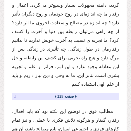
گردد، دامنه مجهولات بسیار وسیع‌تر مى‌گردد. اعمال و
رفتار ما چه اندازه‌اى در روح خودمان و روح دیگران تأثیر
دارد؟ چه اندازه در مصالح و سعادت اخروى ما اثر دارد؟
از چه راهى مى‌توان رابطه بین دنیا و آخرت را كشف
كرد؟ ما تجربه‌اى نسبت به آخرت خویش نداریم تا بدانیم
رفتارمان در طول زندگى، چه تأثیرى در زندگى پس از
مرگ دارد و هیچ راه تجربى براى كشف این رابطه، و حل
این معادله وجود ندارد و این امر، فراتر از علم و تجربه
بشرى است. بنابر این، ما به وحى و دین نیاز داریم و باید
از علم الهى استفاده كنیم.
﴿ صفحه 229 ﴾
مطالب فوق در توضیح این نكته بود كه باید افعال،
رفتار، گفتار و هرگونه تلاش فكرى یا عملى، و نیز تمام
كارهاى فردى یا اجتماعى انسان، تابع مصالح باشد، آن هم