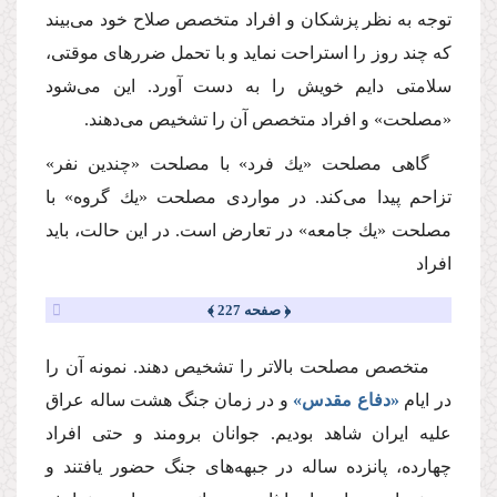
توجه به نظر پزشكان و افراد متخصص صلاح خود مى‌بیند
كه چند روز را استراحت نماید و با تحمل ضررهاى موقتى،
سلامتى دایم خویش را به دست آورد. این مى‌شود
«مصلحت» و افراد متخصص آن را تشخیص مى‌دهند.
گاهى مصلحت «یك فرد» با مصلحت «چندین نفر»
تزاحم پیدا مى‌كند. در مواردى مصلحت «یك گروه» با
مصلحت «یك جامعه» در تعارض است. در این حالت، باید
افراد
﴿ صفحه 227 ﴾
متخصص مصلحت بالاتر را تشخیص دهند. نمونه آن را
در ایام
«دفاع مقدس»
و در زمان جنگ هشت ساله عراق
علیه ایران شاهد بودیم. جوانان برومند و حتى افراد
چهارده، پانزده ساله در جبهه‌هاى جنگ حضور یافتند و