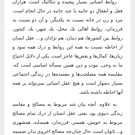
روابط انسانى بسیار پیچیده و تنگاتنگ است. هزاران
فعل و انفعالِ دو جانبه یا چند جانبه در حال انجام است.
مرد و زن در خانه نسبت به یكدیگر، و آن دو نسبت به
فرزندان، روابط اهالى یك محل، یك شهر، یك كشور،
روابط بین كشورها، هم دینان، هم نژادان و...‌. عقل انسان
از احاطه نسبت به همه این روابط و درك همه سود و
زیان‌ها، كمال‌ها و نقص‌ها عاجز است. یكى از دلایل احتیاج
ما به وحى، نبوت و دین همین مسأله اساسى است كه،
مقایسه همه مصلحت‌ها و مفسده‌ها در زندگى اجتماعى
بسیار دشوار است و هیچ عقل انسانى نمى‌تواند بر همه
آنها احاطه داشته باشد.
به علاوه، آنچه بیان شد مربوط به مصالح و مفاسدِ
زندگى دنیوى بود. یعنى عقل انسان از درك تمام مصالح
مربوط به خویش، همسر، فرزندان، همسایه، همشهرى
و... ناتوان است. حال چنان‌چه مصالح اخروى بدان ضمیمه