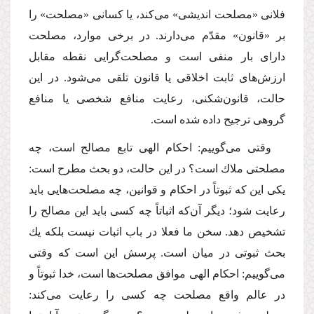
فلانى «مصلحت اندیشى» مى‌كند، یا كسانى «مصلحت» را
بر «قانون» مقدّم مى‌دارند. در برخى موارد، مصلحت
داراى بار منفى است و مصلحت‌گرایى نقطه مقابل
ارزش‌هاى ثابت اخلاقى یا قانون تلقى مى‌شود. در این
حالت، قانون‌شكنى، رعایت منافع شخصى یا منافع
گروهى ترجیح داده شده است.
وقتى مى‌گوییم: احكام الهى تابع مصالح است، چه
مصلحتى ملاك است؟ در این حالت، دو بحث مطرح است:
یكى این كه ثبوتاً در احكام و قوانین، چه مصلحت‌هایى باید
رعایت شود؛ دیگر آن‌كه اثباتاً چه كسى باید این مصالح را
تشخیص دهد. سخن ما فعلا در باب اثبات نیست بلكه یك
بحث ثبوتى در میان است. پرسش این است كه وقتى
مى‌گوییم: احكام الهى موافق مصلحت‌ها است، خدا ثبوتاً و
در عالم واقع مصلحت چه كسى را رعایت مى‌كند: