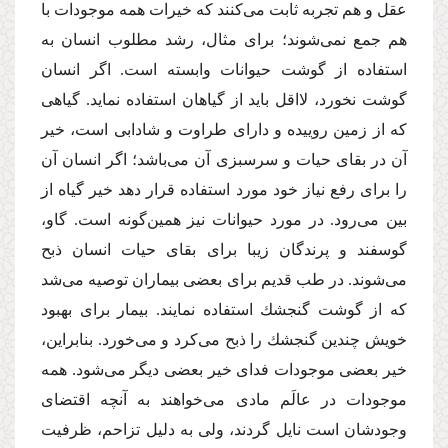
عقل و هم تجربه ثابت مى‌كنند كه خیرات همه موجودات با
هم جمع نمى‌شوند؛ براى مثال، رشد مطلوب انسان به
استفاده از گوشت حیوانات وابسته است. اگر انسان
گوشت نخورد، لااقل باید از گیاهان استفاده نماید. گیاهى
كه از زمین روییده و داراى طراوت و شادابى است، خیر
آن در بقاى حیات و سرسبزى آن مى‌باشد؛ اگر انسان آن
را براى رفع نیاز خود مورد استفاده قرار دهد خیر گیاه از
بین مى‌رود. در مورد حیوانات نیز همین‌گونه است. گاو،
گوسفند و پرندگان زیبا براى بقاى حیات انسان ذبح
مى‌شوند. در طب قدیم براى بعضى بیماران توصیه مى‌شد
كه از گوشت گنجشك استفاده نمایند. بیمار براى بهبود
خویش چندین گنجشك را ذبح مى‌كرد و مى‌خورد. بنابراین،
خیر بعضى موجودات فداى خیر بعضى دیگر مى‌شود. همه
موجودات در عالَم مادى مى‌خواهند به آنچه اقتضاى
وجودشان است نایل گردند، ولى به دلیل تزاحم، ظرفیت