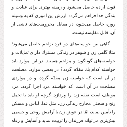
قوت اراده حاصل مى‌شود و زمینه بهترى براى عبادت و
بندگى خدا فراهم مى‌گردد. ارزش این امورى كه به وسیله
روزه حاصل مى‌شود، در مقابل محرومیت‌هاى ناشى از
آن، قابل مقایسه نیست.
گاهى بین خواسته‌هاى دو فرد تزاحم حاصل مى‌شود؛
مثلا گاهى زن و شوهر در زندگى مشترك داراى تمایلات و
خواسته‌هاى گوناگون و مزاحم هستند. در این موارد باید
خواسته كدام یك مقدّم گردد؟ در بعضى موارد، مصلحت
در آن است كه خواسته زن مقدّم گردد، و در مواردى
مصلحت در آن است كه خواسته مرد اجرا گردد. مرد
موظف است نفقه زن را بپردازد. گرچه او باید با تحمل
رنج و سختى مخارج زندگى زن، مثل غذا، لباس و مسكن
را تأمین نماید، امّا در عوض زن با آرامش روحى و جسمى
بیش‌ترى مى‌تواند فرزندان را تربیت نماید و آسایش و رفاه