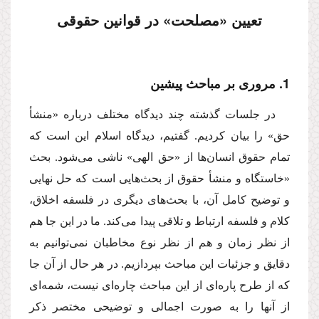
تعیین «مصلحت» در قوانین حقوقى
1. مرورى بر مباحث پیشین
در جلسات گذشته چند دیدگاه مختلف درباره «منشأ
حق» را بیان كردیم. گفتیم، دیدگاه اسلام این است كه
تمام حقوق انسان‌ها از «حق الهى» ناشى مى‌شود. بحث
«خاستگاه و منشأ حقوق از بحث‌هایى است كه حل نهایى
و توضیح كامل آن، با بحث‌هاى دیگرى در فلسفه اخلاق،
كلام و فلسفه ارتباط و تلاقى پیدا مى‌كند. ما در این جا هم
از نظر زمان و هم از نظر نوع مخاطبان نمى‌توانیم به
دقایق و جزئیات این مباحث بپردازیم. در هر حال از آن جا
كه از طرح پاره‌اى از این مباحث چاره‌اى نیست، شمه‌اى
از آنها را به صورت اجمالى و توضیحى مختصر ذكر