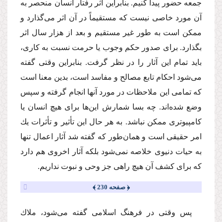
جمعه حضور پیدا كنیم. بنابراین اثر رفتار انسان منحصر به
آن مورد خاصى نیست كه مستقیماً در آن اثر مى‌گذارد و
ممكن است به طور غیر مستقیم و بعد از هزار سال اثر
بگذارد. براى صدور حكم وجوب یا حرمت نسبت به كارى،
باید تمام این آثار را در نظر گرفت. بنابراین وقتى گفته
مى‌شود احكام تابع مصالح و مفاسد است، بدین معنا است
كه تمامى این ملاحظات در مورد آنها انجام گرفته و سپس
وضع شده‌اند. چه بسا شمارش این‌ها براى هیچ انسان یا
كامپیوترى ممكن نباشد. به هر حال این تأثیر و تأثرات یك
امر حقیقى است و همان‌طور كه گفته شد آثار اعمال تنها
به حیات دنیوى خلاصه نمى‌شود بلكه آثار اخروى هم دارد
كه براى كشف آن هیچ راهى جز وحى و نبوت نداریم.
﴿ صفحه 230 ﴾
پس وقتى در فرهنگ اسلامى گفته مى‌شود، ملاك