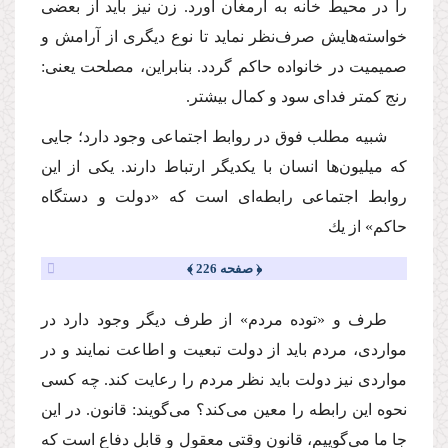
را در محیط خانه به ارمغان آورد. زن نیز باید از بعضى
خواسته‌هایش صرف‌نظر نماید تا نوع دیگرى از آرامش و
صمیمیت در خانواده حاكم گردد. بنابراین، مصلحت یعنى:
رنج كمتر فداى سود و كمال بیشتر.
شبیه مطلب فوق در روابط اجتماعى وجود دارد؛ جایى
كه میلیون‌ها انسان با یكدیگر ارتباط دارند. یكى از این
روابط اجتماعى رابطه‌اى است كه «دولت و دستگاه
حاكم» از یك
﴿ صفحه 226 ﴾
طرف و «توده مردم» از طرف دیگر وجود دارد در
مواردى، مردم باید از دولت تبعیت و اطاعت نمایند و در
مواردى نیز دولت باید نظر مردم را رعایت كند. چه كسى
نحوه این رابطه را معین مى‌كند؟ مى‌گویند: قانون. در این
جا ما مى‌گوییم، قانون وقتى معقول و قابل دفاع است كه