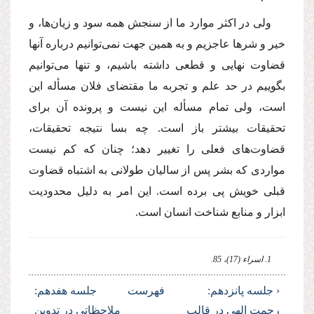
ولى در اكثر موارد ما از سنجش همه سود و زیان‌ها، و
خیر و شرها عاجزیم و به همین جهت نمى‌توانیم درباره آنها
قضاوت نهایى و قطعى داشته باشیم، و تنها مى‌توانیم
بگوییم در حد علم و تجربه ما مقتضاى فلان مسأله این
است، ولى تمام مسأله این نیست و پرونده آن براى
تحقیقات بیشتر باز است. چه بسا نتیجه تحقیقات،
قضاوت‌هاى فعلى را تغییر دهد؛ چنان كه كم نیست
مواردى كه بشر پس از سالیان طولانى به اشتباه قضاوت
قبلى خویش پى برده است. این امر به دلیل محدودیت
ابزار و منابع شناخت انسان است.
1. اسراء (17)، 85.
‹ جلسه پانزدهم:
فهرست
جلسه هفدهم:
رحمت الهى در قالب
ملاحظاتى در تدوین