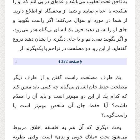
به ناحق تحت تعقیب مى‌باشد و عده‌اى در پى آنند كه او را
شكنجه یا اعدام نمایند و شما از مخفیگاه او اطلاع دارید.
از شما در مورد او سؤال مى‌كنند؛ اگر راست بگویید و
جاى او را نشان دهید خون یك انسان بى‌گناه هدر مى‌رود،
و اگر بگویید نمى‌دانم و یا جاى دیگرى را نشان دهید دروغ
گفته‌اید. از این رو، دو مصلحت در تزاحم با یكدیگرند: از
﴿ صفحه 222 ﴾
یك طرف مصلحت راست گفتن و از طرف دیگر
مصلحت حفظ جان انسان بى‌گناه. چه كسى باید معین كند
كه كدام یك از این دو مهم‌تر است و باید آن را مقدّم
داشت؟ آیا حفظ جان آن شخص مهم‌تر است یا
راست‌گویى؟
بحث دیگرى كه آن هم به فلسفه اخلاق مربوط
مى‌شود بحث «ملاك خوبى و بدى» است. وقتى نظریه