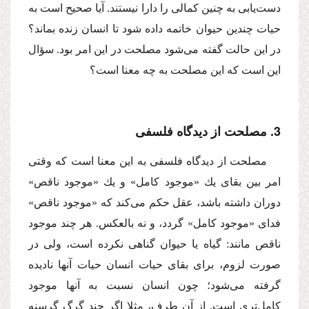
دست‌یابى به چنین كمالى را دارا نیستند. آیا صحیح است به
حیات چندین حیوان خاتمه داده شود تا انسان زنده بماند؟
در این حالت گفته مى‌شود مصلحت در این امر بود. سؤال
این است كه این مصلحت به چه معنا است؟
3. مصلحت از دیدگاه فلسفى
مصلحت از دیدگاه فلسفى به این معنا است كه وقتى
امر بین بقاى یك «موجود كامل» و یك «موجود ناقص»
دوران داشته باشد، عقل حكم مى‌كند كه «موجود ناقص»
فداى «موجود كامل» گردد، و نه بالعكس. هر چند موجود
ناقص مانند: گیاه یا حیوان گناهى نكرده است، ولى در
صورت لزوم، براى بقاى حیات انسان حیات آنها نادیده
گرفته مى‌شود؛ چون انسان نسبت به آنها موجود
كامل‌ترى است. از آن طرف، مثلا اگر چند گرگ گرسنه