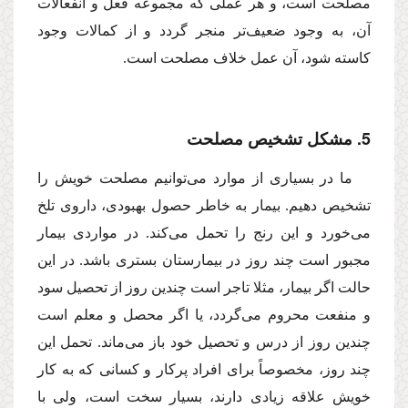
مصلحت است، و هر عملى كه مجموعه فعل و انفعالات
آن، به وجود ضعیف‌تر منجر گردد و از كمالات وجود
كاسته شود، آن عمل خلاف مصلحت است.
5. مشكل تشخیص مصلحت
ما در بسیارى از موارد مى‌توانیم مصلحت خویش را
تشخیص دهیم. بیمار به خاطر حصول بهبودى، داروى تلخ
مى‌خورد و این رنج را تحمل مى‌كند. در مواردى بیمار
مجبور است چند روز در بیمارستان بسترى باشد. در این
حالت اگر بیمار، مثلا تاجر است چندین روز از تحصیل سود
و منفعت محروم مى‌گردد، یا اگر محصل و معلم است
چندین روز از درس و تحصیل خود باز مى‌ماند. تحمل این
چند روز، مخصوصاً براى افراد پركار و كسانى كه به كار
خویش علاقه زیادى دارند، بسیار سخت است، ولى با