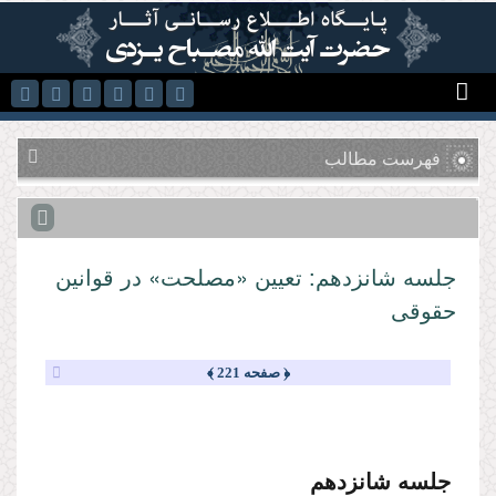
رفتن به محتوای اصلی
فهرست مطالب
جلسه شانزدهم: تعیین «مصلحت» در قوانین
حقوقى
﴿ صفحه 221 ﴾
جلسه شانزدهم