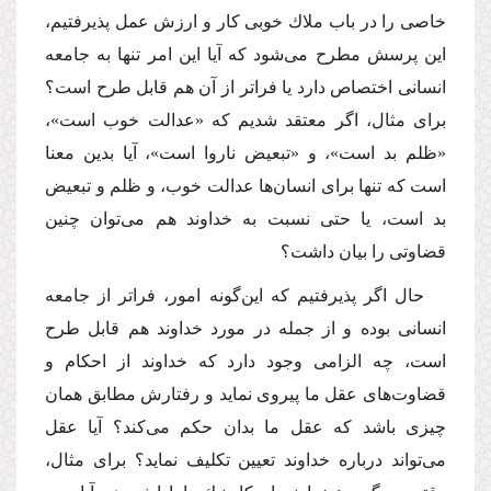
خاصى را در باب ملاك خوبى كار و ارزش عمل پذیرفتیم،
این پرسش مطرح مى‌شود كه آیا این امر تنها به جامعه
انسانى اختصاص دارد یا فراتر از آن هم قابل طرح است؟
براى مثال، اگر معتقد شدیم كه «عدالت خوب است»،
«ظلم بد است»، و «تبعیض ناروا است»، آیا بدین معنا
است كه تنها براى انسان‌ها عدالت خوب، و ظلم و تبعیض
بد است، یا حتى نسبت به خداوند هم مى‌توان چنین
قضاوتى را بیان داشت؟
حال اگر پذیرفتیم كه این‌گونه امور، فراتر از جامعه
انسانى بوده و از جمله در مورد خداوند هم قابل طرح
است، چه الزامى وجود دارد كه خداوند از احكام و
قضاوت‌هاى عقل ما پیروى نماید و رفتارش مطابق همان
چیزى باشد كه عقل ما بدان حكم مى‌كند؟ آیا عقل
مى‌تواند درباره خداوند تعیین تكلیف نماید؟ براى مثال،