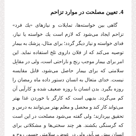
4. تعیین مصلحت در موارد تزاحم
گاهى بین خواسته‌ها، تمایلات و نیازهاى «یك فرد»
تزاحم ایجاد مى‌شود كه لازم است یك خواسته یا نیاز،
فداى خواسته و نیاز دیگر گردد؛ براى مثال، پزشك به بیمار
توصیه مى‌كند كه از فلان داروى تلخ استفاده نماید. این
امر براى بیمار موجب رنج و ناراحتى است، ولى در مقابِل
سلامتى كه براى بیمار حاصل مى‌شود، قابل مقایسه
نیست. خداى متعال به انسان دستور داده ماه رمضان را
روزه بگیرد. بدن انسان با روزه ضعیف شده و كارآیى آن
كم مى‌گردد. بدیهى است كه كارگر با خوردن غذا بهتر
مى‌تواند كار كند و محصل و معلم بهتر مى‌توانند به درس و
تحقیق بپردازند؛ ولى گفته مى‌شود مصلحت در این است
كه گرسنگى بكشند. هر چند سختى‌ها و مشكلاتى براى
انسان پیش مى‌آید، ولى در عوض، سلامتى جسم، روح و