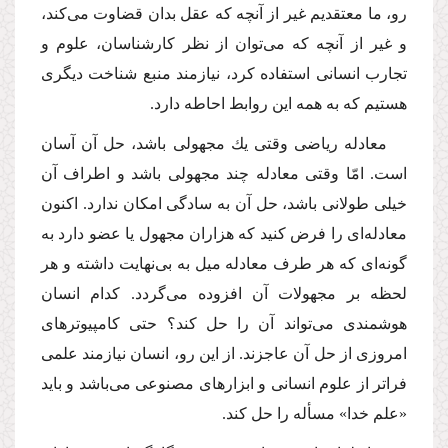
رو، ما معتقدیم غیر از آنچه كه عقل بدان قضاوت مى‌كند،
و غیر از آنچه كه مى‌توان از نظر كارشناسان، علوم و
تجارب انسانى استفاده كرد، نیازمند منبع شناخت دیگرى
هستیم كه به همه این روابط احاطه دارد.
معادله ریاضى وقتى یك مجهولى باشد، حل آن آسان
است. امّا وقتى معادله چند مجهولى باشد و اطراف آن
خیلى طولانى باشد، حل آن به سادگى امكان ندارد. اكنون
معادله‌اى را فرض كنید كه هزاران مجهول یا عضو دارد به
گونه‌اى كه هر طرف معادله میل به بى‌نهایت داشته و هر
لحظه بر مجهولات آن افزوده مى‌گردد. كدام انسان
هوشمندى مى‌تواند آن را حل كند؟ حتى كامپیوترهاى
امروزى از حل آن عاجزند. از این رو، انسان نیازمند علمى
فراتر از علوم انسانى و ابزارهاى مصنوعى مى‌باشد و باید
«علم خدا» مسأله را حل كند.