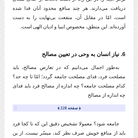
دریافت مى‌دارند. هر چند منافع محدود آنان فدا شده
است، امّا در مقابل آن، منفعت بى‌نهایت را به دست
آورده‌اند. این منطق، مخصوص انبیا و ادیان الهى است.
6. نیاز انسان به وحى در تعیین مصالح
به‌طور اجمال مى‌دانیم كه در تعارض مصالح، باید
مصلحت فرد، فداى مصلحت جامعه گردد؛ امّا تا چه حد؟
كدام مصلحت جامعه؟ چه اندازه از مصالح فرد باید فداى
چه اندازه از مصالح
﴿ صفحه 228 ﴾
جامعه شود؟ معمولا تشخیص دقیق این كه تا كجا فرد
باید از منافع خویش صرف نظر كند، میسّر نیست. از ین