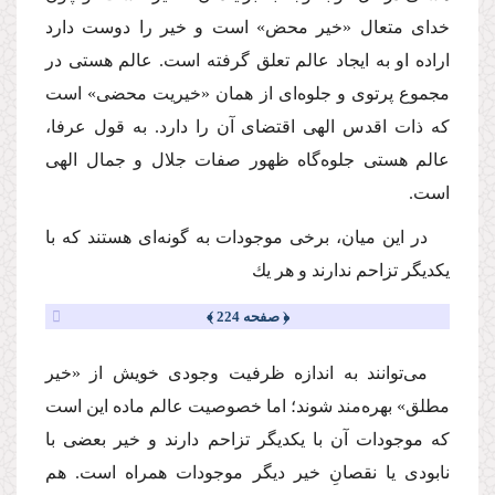
خداى متعال «خیر محض» است و خیر را دوست دارد
اراده او به ایجاد عالم تعلق گرفته است. عالم هستى در
مجموع پرتوى و جلوه‌اى از همان «خیریت محضى» است
كه ذات اقدس الهى اقتضاى آن را دارد. به قول عرفا،
عالم هستى جلوه‌گاه ظهور صفات جلال و جمال الهى
است.
در این میان، برخى موجودات به گونه‌اى هستند كه با
یكدیگر تزاحم ندارند و هر یك
﴿ صفحه 224 ﴾
مى‌توانند به اندازه ظرفیت وجودى خویش از «خیر
مطلق» بهره‌مند شوند؛ اما خصوصیت عالم ماده این است
كه موجودات آن با یكدیگر تزاحم دارند و خیر بعضى با
نابودى یا نقصانِ خیر دیگر موجودات همراه است. هم