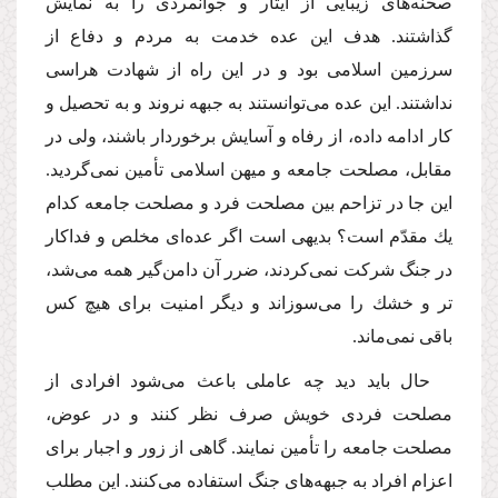
صحنه‌هاى زیبایى از ایثار و جوانمردى را به نمایش
گذاشتند. هدف این عده خدمت به مردم و دفاع از
سرزمین اسلامى بود و در این راه از شهادت هراسى
نداشتند. این عده مى‌توانستند به جبهه نروند و به تحصیل و
كار ادامه داده، از رفاه و آسایش برخوردار باشند، ولى در
مقابل، مصلحت جامعه و میهن اسلامى تأمین نمى‌گردید.
این جا در تزاحم بین مصلحت فرد و مصلحت جامعه كدام
یك مقدّم است؟ بدیهى است اگر عده‌اى مخلص و فداكار
در جنگ شركت نمى‌كردند، ضرر آن دامن‌گیر همه مى‌شد،
تر و خشك را مى‌سوزاند و دیگر امنیت براى هیچ كس
باقى نمى‌ماند.
حال باید دید چه عاملى باعث مى‌شود افرادى از
مصلحت فردى خویش صرف نظر كنند و در عوض،
مصلحت جامعه را تأمین نمایند. گاهى از زور و اجبار براى
اعزام افراد به جبهه‌هاى جنگ استفاده مى‌كنند. این مطلب