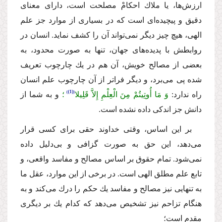
ارزش‌ها، یا ملاك احكامْ مصلحت است، داراى معناى
دقیق و پیچیده‌اى است كه در بسیارى از موارد جز علم
الهى، هیچ چیز دیگر نمى‌تواند آن را كشف نماید. انسان در
روابطش با پدیده‌هاى جهان، تنها به صورت محدود، به
بعضى از مصالح خویش، آن هم در یك چارچوب تعریف
شده پى مى‌برد، و دیگر فراتر از آن چارچوب علم انسان
(1)
راه ندارد:
وَ مَا أُوتِیتُمْ مِنَ الْعِلْمِ إِلاَّ قَلِیلا
؛
و به شما از
دانش جز
اندكى داده نشده است.
بر این اساس، وقتى خداوند حقى براى كسى قرار
مى‌دهد، این حق به صورت گزافى و بى‌دلیل داده
نمى‌شود. تمام حقوق بر اساس مصالح و مفاسد واقعى، و
تابع علم مطلق الهى است. در برخى از این موارد، عقل ما
به تنهایى نیز مصالح و مفاسد یك حكم را درك مى‌كند و به
هنگام تزاحم نیز تشخیص مى‌دهد كه كدام یك بر دیگرى
مقدم است؛