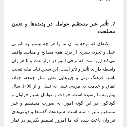
7. تأثیر غیر مستقیم عوامل در پدیده‌ها و تعیین
مصلحت
نكته‌اى كه توجه به آن ما را هر چه بیشتر به ناتوانى
عقل و تجربه بشرى از درك همه مصالح و مفاسد واقف
مى‌كند این است كه برخى امور در درازمدت و با هزاران
واسطه داراى تأثیر و تأثر است. این سخن نباید مایه تعجب
باشد. فرهنگ دینى و چیزهایى نظیر نماز جمعه، جهاد،
انفاق و خدمت به مردم، نسل به نسل و از 1400 سال
پیش به ما رسیده است. حوادث و عوامل بسیار فراوان و
گوناگون در این گونه امور، به صورت مستقیم و غیر
مستقیم تأثیر داشته است. شنیده‌ها، گفته‌ها و دیدنى‌هاى
فراوان باعث شده كه ما امروز تصمیم بگیریم در نماز