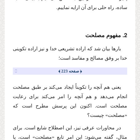
ساده، راه حلى براى آن ارایه نماییم.
2. مفهوم مصلحت
بارها بیان شد كه اراده تشریعى خدا و نیز اراده تكوینى
خدا بر وفق مصالح و مفاسد است؛
﴿ صفحه 223 ﴾
یعنى هم آنچه را تكویناً ایجاد مى‌كند بر طبق مصلحت
انجام مى‌دهد و هم آنچه را امر مى‌كند براى رعایت
مصلحت است. اكنون این پرسش مطرح است كه
«مصلحت» چیست؟
در محاورات عرفى نیز، این اصطلاح شایع است. براى
مثال، گفته مى‌شود: این امر تابع «مصلحت» است، یا