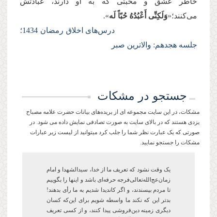
خاطر عشق و محبتی كه به او دارند، عبادتش
می‌کنند؛«
وَلَكِنِّی أَعْبُدُهُ‏ حُبّاً لَه‏
».
درس‌های اخلاق رمضان 1434؛
جلسه هجدهم: والاترین صبر
جستجو در مشکات
مشکات، در این سایت مجموعه ای از بریده‌های بیانات حضرت علامه مصباح
یزدی هستند که در بالای سایت به صورت تصادفی نمایش داده می شود. در
صورتی که یک عبارت نظر شما را جلب کرد میتوانید از لیست زیر عبارات
مشکات را جستجو نمایید.
یک وقت نشود که تعریف ما از خدا، سیدالشهدا و امام
زمان‌عج‌الله‌تعالی‌فرجه حرفه‌ای باشد و این­ها را بگوییم
تا مردم بپسندند، و اگر کاندیدا شدیم به ما رأی بدهند!
بدتر این که نکند ما واسطه شویم برای این‌که کسان
دیگری زمینه دین‌فروشی پیدا کنند، و از کسی تعریف