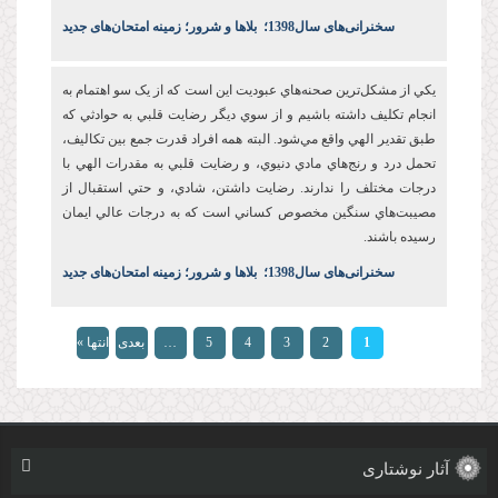
س
خنرانی‌های سال1398
؛
بلاها و شرور؛ زمینه امتحان‌های جدید
يکي از مشکل‌ترين صحنه‌هاي عبوديت این است که از يک سو اهتمام به
انجام تکليف داشته باشيم و از سوي ديگر رضايت قلبي به حوادثي که
طبق تقدير الهي واقع مي‌شود. البته همه افراد قدرت جمع بين تکاليف،
تحمل درد و رنج‌هاي مادي دنيوي، و رضايت قلبي به مقدرات الهي با
درجات مختلف را ندارند. رضايت‌ داشتن، شادي، و حتي استقبال از
مصيبت‌هاي سنگين مخصوص کساني است که به درجات عالي ايمان
رسيده باشند.
س
خنرانی‌های سال1398
؛
بلاها و شرور؛ زمینه امتحان‌های جدید
صفحه‌ها
1
2
3
4
5
…
بعدی
انتها »
›
آثار نوشتاری