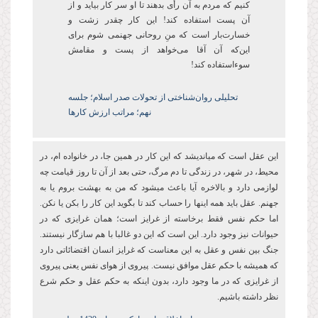
کنیم که مردم به آن رأی ‌بدهند تا او سر کار بیاید و از
آن پست‌ استفاده کند! این کار چقدر زشت و
خسارتبار است که منِ روحانی جهنمی شوم برای
اینکه آن آقا می‌خواهد از پست و مقامش
سوءاستفاده کند!
تحلیلی روان‌شناختی از تحولات صدر اسلام؛ جلسه
نهم؛ مراتب ارزش کارها
این عقل است که میاندیشد که این کار در همین جا، در خانواده ام، در
محیط، در شهر، در زندگی تا دم مرگ، حتی بعد از آن تا روز قیامت چه
لوازمی دارد و بالاخره آیا باعث میشود که من به بهشت بروم یا به
جهنم. عقل باید همه اینها را حساب کند تا بگوید این کار را بکن یا نکن.
اما حکم نفس فقط برخاسته از غرایز است؛ همان غرایزی که در
حیوانات نیز وجود دارد. این است که این دو غالبا با هم سازگار نیستند.
جنگ بین نفس و عقل به این معناست که غرایز انسان اقتضائاتی دارد
که همیشه با حکم عقل موافق نیست. پیروی از هوای نفس یعنی پیروی
از غرایزی که در ما وجود دارد، بدون اینکه به حکم عقل و حکم شرع
نظر داشته باشیم.