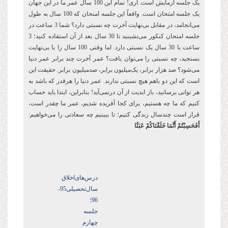
یک جلسه آزمایش است. آری! تمام این 100 سال عمر ما در این جهان
یک جلسه امتحان است. واقعاً این جلسه امتحان که 100 سال به طول
می‌انجامد، در مقابل بی‌نهایت آخرت چه نسبتی دارد؟ شما 3 ساعت در
جلسه امتحان کنکور می‌نشینید تا 30 سال بعد از آن استفاده کنید؛ 3
ساعت با 30 سال یک نسبتی دارد. اما وقتی 100 سال را با بی‌نهایت
بسنجید، چه نسبتی را می‌توان یافت؟ عمر آخرت چند برابر عمر دنیا
می‌شود؟ صد هزار برابر، یک‌میلیون برابر، صدمیلیون برابر. حقیقت این
است که این دو باهم هیچ نسبتی ندارند. عمر دنیا را هرقدر که باشد به
هر توانی برسانید، باز ابدیت از آن درنمی‌آید! بنابراین، ابتدا باید حساب
کنیم که ما چه هستیم، برای کجا آفریده شدیم، عمر ما چقدر است،
قرار است چندسال زندگی کنیم؛ تا ببینیم چه سعادتی را می‌خواهیم:
أَفَحَسِبْتُمْ أَنَّمَا خَلَقْنَاكُمْ عَبَثًا
درس‌های‌اخلاق
سال‌تحصیلی‌95-
96؛
جلسه
چهارم