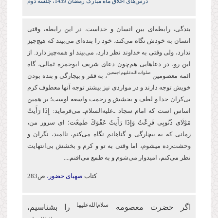
درس‌های اخلاق ماه مبارک رمضان 1439، جلسه دوم
بندگی، رابطه‌ای بین انسان و خداست. در این رابطه، وقتی
انسان به خودش نگاه می‌کند، خود را بنده‌ای می‌بیند که هیچ‌چیز
ندارد، ولی وقتی به خداوند نظر دارد، می‌بیند او همه‌چیز دارد. از
این‌ رو، در دعاهایی هم‌چون دعای شریف ابو‌حمزه ثمالی، گاه
صلوات‌‌الله‌‌عليهم‌‌اجمعين
ائمه معصومین
، به فقر و بیچارگی و بنده بودن
خویش توجه دارند و در مواردی نیز بیشتر توجه آنها معطوف كرم
بی‌کران خدا و لطف و بخشش و رحمت واسعه اوست؛ بر همین
اساس است كه امام سجاد ـ‌علیه‌السلام‌ـ می‌فرماید: إِذَا رَأَیتُ
مَوْلَای ذُنُوبِی فَزِعْتُ وَإِذَا رَأَیتُ عَفْوَكَ طَمِعْت؛ ای سرور من،
زمانی که به بیچارگی و گناهانم نگاه می‌کنم، ناامید، نگران و
وحشت‌زده می‏شوم، اما وقتی به تو و كرم و بخشش بی‌انتهایت
نظر می‌کنم، امیدوار ‏می‌شوم و به طمع می‌افتم....
کتاب
صهبای حضور،
ص283
سلام‌الله‌علیها
اگر حضرت معصومه
را بشناسیم،