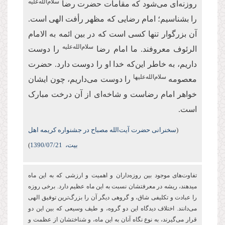
سلام‌الله‌علیه
روزنه‌ای می‌شود که مقامات حضرت رضا
را بشناسیم؛ امام رضایی که مظهر رأفت الهی است.
آن بزرگوار تنها کسی است که در بین ائمه به الامام
سلام‌الله‌علیه
الرئوف معروفند. ما امام رضا
را دوست
داریم، به خاطر این‌که خدا او را دوست دارد. حضرت
سلام‌الله‌علیها
معصومه
را دوست می‌داریم، چون ایشان
خواهر امام رضاست و شاخه‌ای از آن درخت مبارک
است.
(
سخنرانی حضرت آیت‌الله مصباح در جشنواره کریمه اهل
بیت،
/07/21
1390
)
تفاوت‌های موجود بین روزه‌‏داران و اهمیت و ارزشی كه به این ماه
می‏دهند، ریشه در معرفتشان نسبت به این ماه عظیم دارد. برخی روزه
را عبادت و تكلیفی شاق، و گروهی دیگر آن را بزرگ‌ترین توفیق الهی
می‌دانند. اختلاف دیدگاه این دو گروه، و طیف وسیعی که بین این دو
قرار می‌گیرند، به نوع نگاه آنان به این ماه، و شناختشان از عظمت و