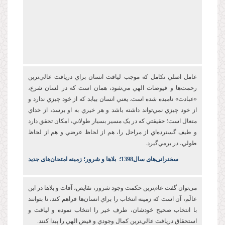
عامل اصلي تکامل که موجب لياقت انسان براي دريافت عالي‌ترين
رحمت‌ها و فيوضات الهي مي‌شود، همان است که در لسان شرع،
«عبادت» ناميده شده است. يعني انسان بيابد که از خود چيزي ندارد و
از خود چيزي نمي‌تواند داشته باشد و هر خيري به او برسد، از خداي
متعال است؛ حقيقتي که در يک مسير بسيار طولاني، امکان تحقق دارد
و طيف گسترده‌اي از مراحل را، هم از لحاظ عرضي و هم از لحاظ
طولي، در برمي‌گيرد.
س
خنرانی‌های سال1398
؛
بلاها و شرور؛ زمینه امتحان‌های جدید
می‌توان گفت عام‌ترين حکمت وجود شرور، نقايص، آفات و بلاها در اين
عالَم، آن است که زمينه انتخاب را براي انسان‌ها فراهم کند، تا بتوانند
با انتخاب صحيح خودشان، طرف خير را انتخاب نموده و لياقت و
استحقاق دريافت عالي‌ترين کمال وجودي و فيض الهي را پيدا کنند.