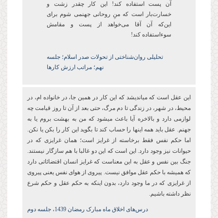
آن پست‌ استفاده کند! این کار چقدر زشت و
خسارتبار است که منِ روحانی جهنمی شوم برای
اینکه آن آقا می‌خواهد از پست و مقامش
سوءاستفاده کند!
تحلیلی روان‌شناختی از تحولات صدر اسلام؛ جلسه
نهم؛ مراتب ارزش کارها
این عقل است که میاندیشد که این کار در همین جا، در خانواده ام، در
محیط، در شهر، در زندگی تا دم مرگ، حتی بعد از آن تا روز قیامت چه
لوازمی دارد و بالاخره آیا باعث میشود که من به بهشت بروم یا به
جهنم. عقل باید همه اینها را حساب کند تا بگوید این کار را بکن یا نکن.
اما حکم نفس فقط برخاسته از غرایز است؛ همان غرایزی که در
حیوانات نیز وجود دارد. این است که این دو غالبا با هم سازگار نیستند.
جنگ بین نفس و عقل به این معناست که غرایز انسان اقتضائاتی دارد
که همیشه با حکم عقل موافق نیست. پیروی از هوای نفس یعنی پیروی
از غرایزی که در ما وجود دارد، بدون اینکه به حکم عقل و حکم شرع
نظر داشته باشیم.
درس‌های اخلاق ماه مبارک رمضان 1439، جلسه دوم