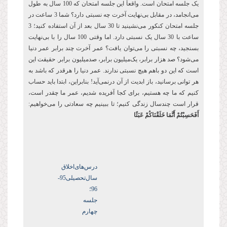
یک جلسه امتحان است. واقعاً این جلسه امتحان که 100 سال به طول
می‌انجامد، در مقابل بی‌نهایت آخرت چه نسبتی دارد؟ شما 3 ساعت در
جلسه امتحان کنکور می‌نشینید تا 30 سال بعد از آن استفاده کنید؛ 3
ساعت با 30 سال یک نسبتی دارد. اما وقتی 100 سال را با بی‌نهایت
بسنجید، چه نسبتی را می‌توان یافت؟ عمر آخرت چند برابر عمر دنیا
می‌شود؟ صد هزار برابر، یک‌میلیون برابر، صدمیلیون برابر. حقیقت این
است که این دو باهم هیچ نسبتی ندارند. عمر دنیا را هرقدر که باشد به
هر توانی برسانید، باز ابدیت از آن درنمی‌آید! بنابراین، ابتدا باید حساب
کنیم که ما چه هستیم، برای کجا آفریده شدیم، عمر ما چقدر است،
قرار است چندسال زندگی کنیم؛ تا ببینیم چه سعادتی را می‌خواهیم:
أَفَحَسِبْتُمْ أَنَّمَا خَلَقْنَاكُمْ عَبَثًا
درس‌های‌اخلاق
سال‌تحصیلی‌95-
96؛
جلسه
چهارم