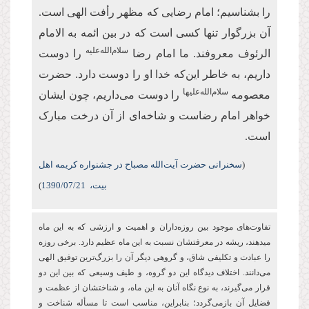
را بشناسیم؛ امام رضایی که مظهر رأفت الهی است.
آن بزرگوار تنها کسی است که در بین ائمه به الامام
سلام‌الله‌علیه
الرئوف معروفند. ما امام رضا
را دوست
داریم، به خاطر این‌که خدا او را دوست دارد. حضرت
سلام‌الله‌علیها
معصومه
را دوست می‌داریم، چون ایشان
خواهر امام رضاست و شاخه‌ای از آن درخت مبارک
است.
(
سخنرانی حضرت آیت‌الله مصباح در جشنواره کریمه اهل
بیت،
/07/21
1390
)
تفاوت‌های موجود بین روزه‌‏داران و اهمیت و ارزشی كه به این ماه
می‏دهند، ریشه در معرفتشان نسبت به این ماه عظیم دارد. برخی روزه
را عبادت و تكلیفی شاق، و گروهی دیگر آن را بزرگ‌ترین توفیق الهی
می‌دانند. اختلاف دیدگاه این دو گروه، و طیف وسیعی که بین این دو
قرار می‌گیرند، به نوع نگاه آنان به این ماه، و شناختشان از عظمت و
فضایل آن بازمی‌گردد؛ بنابراین، مناسب است تا مسأله شناخت و