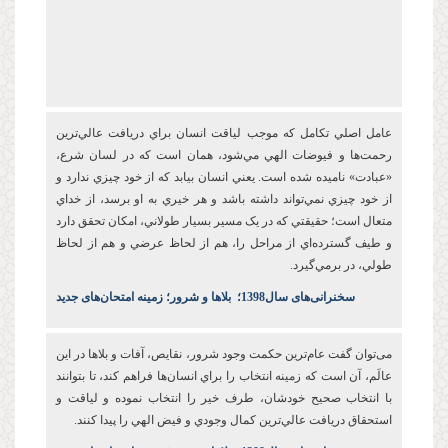
عامل اصلي تکامل که موجب لياقت انسان براي دريافت عالي‌ترين
رحمت‌ها و فيوضات الهي مي‌شود، همان است که در لسان شرع،
«عبادت» ناميده شده است. يعني انسان بيابد که از خود چيزي ندارد و
از خود چيزي نمي‌تواند داشته باشد و هر خيري به او برسد، از خداي
متعال است؛ حقيقتي که در يک مسير بسيار طولاني، امکان تحقق دارد
و طيف گسترده‌اي از مراحل را، هم از لحاظ عرضي و هم از لحاظ
طولي، در برمي‌گيرد.
س
خنرانی‌های سال1398
؛
بلاها و شرور؛ زمینه امتحان‌های جدید
می‌توان گفت عام‌ترين حکمت وجود شرور، نقايص، آفات و بلاها در اين
عالَم، آن است که زمينه انتخاب را براي انسان‌ها فراهم کند، تا بتوانند
با انتخاب صحيح خودشان، طرف خير را انتخاب نموده و لياقت و
استحقاق دريافت عالي‌ترين کمال وجودي و فيض الهي را پيدا کنند.