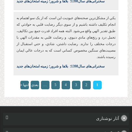
س
خنرانی‌های سال1398
؛
بلاها و شرور؛ زمینه امتحان‌های جدید
يکي از مشکل‌ترين صحنه‌هاي عبوديت این است که از يک سو اهتمام به
انجام تکليف داشته باشيم و از سوي ديگر رضايت قلبي به حوادثي که
طبق تقدير الهي واقع مي‌شود. البته همه افراد قدرت جمع بين تکاليف،
تحمل درد و رنج‌هاي مادي دنيوي، و رضايت قلبي به مقدرات الهي با
درجات مختلف را ندارند. رضايت‌ داشتن، شادي، و حتي استقبال از
مصيبت‌هاي سنگين مخصوص کساني است که به درجات عالي ايمان
رسيده باشند.
س
خنرانی‌های سال1398
؛
بلاها و شرور؛ زمینه امتحان‌های جدید
صفحه‌ها
1
2
3
4
5
…
بعدی
انتها »
›
آثار نوشتاری