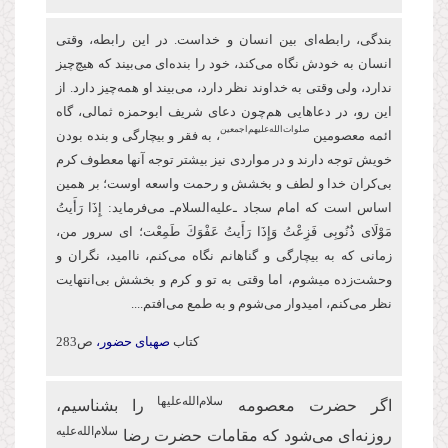
بندگی، رابطه‌ای بین انسان و خداست. در این رابطه، وقتی
انسان به خودش نگاه می‌کند، خود را بنده‌ای می‌بیند که هیچ‌چیز
ندارد، ولی وقتی به خداوند نظر دارد، می‌بیند او همه‌چیز دارد. از
این‌ رو، در دعاهایی هم‌چون دعای شریف ابو‌حمزه ثمالی، گاه
صلوات‌‌الله‌‌عليهم‌‌اجمعين
ائمه معصومین
، به فقر و بیچارگی و بنده بودن
خویش توجه دارند و در مواردی نیز بیشتر توجه آنها معطوف كرم
بی‌کران خدا و لطف و بخشش و رحمت واسعه اوست؛ بر همین
اساس است كه امام سجاد ـ‌علیه‌السلام‌ـ می‌فرماید: إِذَا رَأَیتُ
مَوْلَای ذُنُوبِی فَزِعْتُ وَإِذَا رَأَیتُ عَفْوَكَ طَمِعْت؛ ای سرور من،
زمانی که به بیچارگی و گناهانم نگاه می‌کنم، ناامید، نگران و
وحشت‌زده می‏شوم، اما وقتی به تو و كرم و بخشش بی‌انتهایت
نظر می‌کنم، امیدوار ‏می‌شوم و به طمع می‌افتم....
کتاب
صهبای حضور،
ص283
سلام‌الله‌علیها
اگر حضرت معصومه
را بشناسیم،
سلام‌الله‌علیه
روزنه‌ای می‌شود که مقامات حضرت رضا