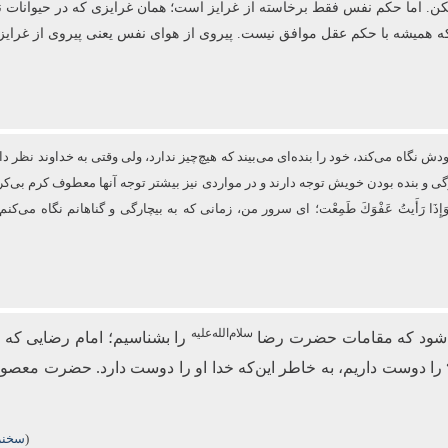
ا نکن. اما حکم نفس فقط برخاسته از غرایز است؛ همان غرایزی که در حیوانات نی
که همیشه با حکم عقل موافق نیست. پیروی از هوای نفس یعنی پیروی از غرایز
نگاه می‌کند، خود را بنده‌ای می‌بیند که هیچ‌چیز ندارد، ولی وقتی به خداوند نظر دار
ارگی و بنده بودن خویش توجه دارند و در مواردی نیز بیشتر توجه آنها معطوف كرم
فَزِعْتُ وَإِذَا رَأَیتُ عَفْوَكَ طَمِعْت؛ ای سرور من، زمانی که به بیچارگی و گناهانم نگ
سلام‌الله‌علیه
می‌شود که مقامات حضرت رضا
را بشناسیم؛ امام رضایی که 
را دوست داریم، به خاطر این‌که خدا او را دوست دارد. حضرت معصو
(
سخنرا