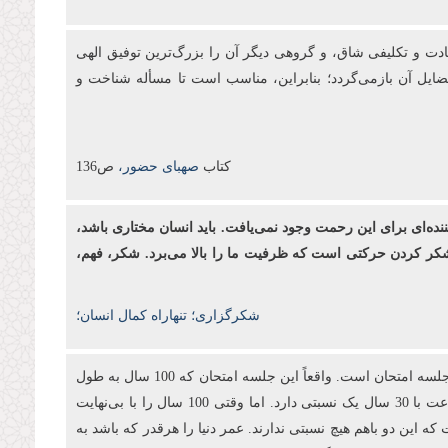
بادت و تكلیفی شاق، و گروهی دیگر آن را بزرگ‌ترین توفیق الهی
فضایل آن بازمی‌گردد؛ بنابراین، مناسب است تا مسأله شناخت و
کتاب
صهبای حضور،
ص136
ننده‌ای برای این رحمت وجود نمی‌یافت. باید انسان مختاری باشد،
د. شکر کردن حرکتی است که ظرفیت ما را بالا می‌برد. شکر، فهم،
شکرگزاری؛ تنهاراه کمال انسان؛
انبیا آمدند تا به آدمیان بفهمانند که برای این دنیا آفریده نشده‌اند. اینجا یک جلسه آزمایش است. آری! تمام این 100 سال عمر ما در این جهان یک جلسه امتحان است. واقعاً این جلسه امتحان که 100 سال به طول
می‌انجامد، در مقابل بی‌نهایت آخرت چه نسبتی دارد؟ شما 3 ساعت در جلسه امتحان کنکور می‌نشینید تا 30 سال بعد از آن استفاده کنید؛ 3 ساعت با 30 سال یک نسبتی دارد. اما وقتی 100 سال را با بی‌نهایت
ه این دو باهم هیچ نسبتی ندارند. عمر دنیا را هرقدر که باشد به