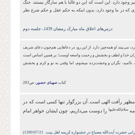
ز وجود دارد. این است که این دو غالبا با هم سازگار نیستند. جنگ
ی که در ما وجود دارد، بدون اینکه به حکم عقل و حکم شرع نظر
درس‌های اخلاق ماه مبارک رمضان 1439، جلسه دوم
د، می‌بیند او همه‌چیز دارد. از این‌ رو، در دعاهایی هم‌چون دعای شریف
 بی‌کران خدا و لطف و بخشش و رحمت واسعه اوست؛ بر همین اساس است
اه می‌کنم، ناامید، نگران و وحشت‌زده می‏شوم، اما وقتی به تو و كرم و بخشش
کتاب
صهبای حضور،
ص283
مظهر رأفت الهی است. آن بزرگوار تنها کسی است که در
سلام‌الله‌علیها
مه
را دوست می‌داریم، چون ایشان خواهر امام
نی حضرت آیت‌الله مصباح در جشنواره کریمه اهل بیت،
/07/21
1390
)