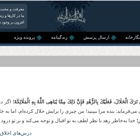
معرفت و محبت اس
ما در کارها و زن
افزون بر وجود شر
گارخانه
ارسال پرسش
زندگینامه
پرونده ویژه
 تَرَكَ الْحَلَالَ، فَعَلَیْكَ بِالزُّهْدِ فَإِنَّ ذَلِكَ مِمَّا یُبَاهِی اللَّهُ بِهِ الْمَلَائِكَةَ؛
اگر در
 می‌فرماید: بنده مرا ببینید! من چیزی را برایش حلال کرده‌ام، اما به 
ار؛
خدا به‌خاطر زهد با نظر لطف به تو اقبال و توجه می‌کند و بر تو درود
درس‌های اخلاق سال تحصیلی 94-95؛ جلسه