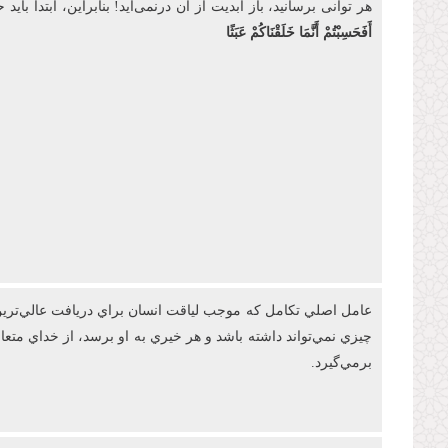
هر توانی برسانید، باز ابدیت از آن درنمی‌آید! بنابراین، ابتدا
أَفَحَسِبْتُمْ أَنَّمَا خَلَقْنَاكُمْ عَبَثًا
عامل اصلي تکامل که موجب لياقت انسان براي دريافت عالي‌ترين 
چيزي نمي‌تواند داشته باشد و هر خيري به او برسد، از خداي مت
برمي‌گيرد.