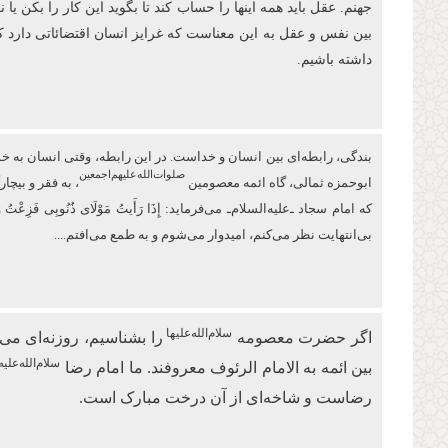
جهنم. عقل باید همه اینها را حساب کند تا بگوید این کار را بکن ی
بین نفس و عقل به این معناست که غرایز انسان اقتضائاتی دارد 
داشته باشیم.
بندگی، رابطه‌ای بین انسان و خداست. در این رابطه، وقتی انسان به خودش 
صلوات‌‌الله‌‌عليهم‌‌اجمعين
ابو‌حمزه ثمالی، گاه ائمه معصومین
، به فقر و بیچ
كه امام سجاد ـ‌علیه‌السلام‌ـ می‌فرماید: إِذَا رَأَیتُ مَوْلَای ذُنُوبِی 
بی‌انتهایت نظر می‌کنم، امیدوار ‏می‌شوم و به طمع می‌افتم....
سلام‌الله‌علیها
اگر حضرت معصومه
را بشناسیم، روزنه‌ای 
سلام‌الله‌علیه
بین ائمه به الامام الرئوف معروفند. ما امام رضا
رضاست و شاخه‌ای از آن درخت مبارک است.