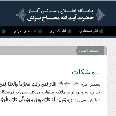
رفتن به محتوای اصلی
آثار نوشتاری
آثار گفتاری
کتاب‌های صوتی
ن
صفحه اصلی
مشکات
صلی‌الله‌علیه‌و‌آله
پیغمبر اکرم
:
النَّارُ لِمَنْ‏ رَكِبَ‏ مُحَرَّماً وَالْجَنَّةُ لِمَنْ
خداوند به وجود تو بر ملائکه مباهات می‌کند. یعنی به فرشتگان
دنبالش نمی‌رود.
وَبِهِ یُقْبِلُ اللَّهُ عَلَیْكَ بِوَجْهِهِ
وَیُصَلِّی عَلَیْكَ الْجَبَّ