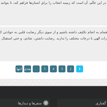
 اين عالَم، آن است که زمينه انتخاب را براي انسان‌ها فراهم کند، تا بتوانن
ام به انجام تکليف داشته باشيم و از سوي ديگر رضايت قلبي به حوادثي که 
قدرات الهي با درجات مختلف را ندارند. رضايت‌ داشتن، شادي، و حتي استق
1
2
3
4
5
…
بعدی
انتها
»
›
 گفتاری
سفرها و دیدارها