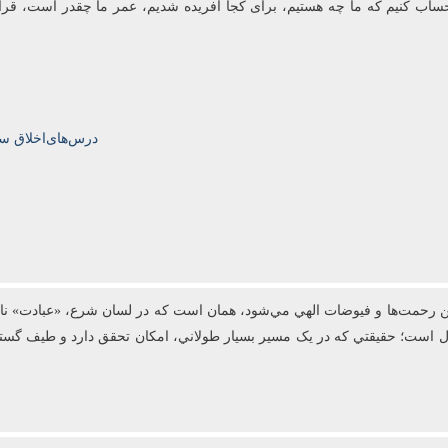
 باید حساب کنیم که ما چه هستیم، برای کجا آفریده شدیم، عمر ما چقدر است، قر
درس‌های‌اخلاق سال‌تحصیلی‌5
رحمت‌ها و فيوضات الهي مي‌شود، همان است که در لسان شرع، «عبادت» ناميد
عال است؛ حقيقتي که در يک مسير بسيار طولاني، امکان تحقق دارد و طيف گست