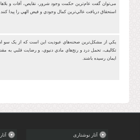
می‌توان گفت عام‌ترين حکمت وجود شرور، نقايص، آفات و بلاها در
استحقاق دريافت عالي‌ترين کمال وجودي و فيض الهي را پيدا کنند.
يکي از مشکل‌ترين صحنه‌هاي عبوديت این است که از يک سو اهتم
تکاليف، تحمل درد و رنج‌هاي مادي دنيوي، و رضايت قلبي به م
ايمان رسيده باشند.
صفحه‌ها
آثار نوشتاری
آثار