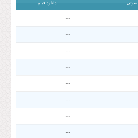
 صوتی
دانلود فیلم
---
---
---
---
---
---
---
---