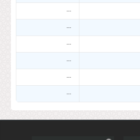
---
---
---
---
---
---