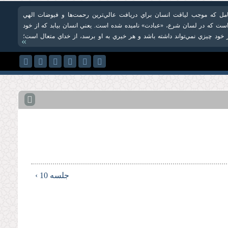
مل که موجب لياقت انسان براي دريافت عالي‌ترين رحمت‌ها و فيوضات الهي
ست که در لسان شرع، «عبادت» ناميده شده است. يعني انسان بيابد که از خود
ز خود چيزي نمي‌تواند داشته باشد و هر خيري به او برسد، از خداي متعال است؛
»
جلسه 10 ›